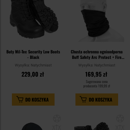
Buty Mil-Tec Security Low Boots
Chusta ochronna ognioodporna
- Black
Buff Safety Arc Protect + Fire
Resistant - Solid Paris Blue
Wysyłka:
Natychmiast
Wysyłka:
Natychmiast
229,00 zł
169,95 zł
Sugerowana cena
producenta
199,99 zł
DO KOSZYKA
DO KOSZYKA
Dodaj
Do
do
do