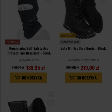
schowka
sc
WYPRZEDAŻ
PROMOCJA
KOŃCÓWKA SERII
Kominiarka Buff Safety Arc
Buty Mil-Tec Para Boots - Black
Protect Fire Resistant - Solid
Paris Blue
Wysyłka:
3 dni
Wysyłka:
Natychmiast
189,95 zł
219,00 zł
229,00 zł
299,00 zł
DO KOSZYKA
DO KOSZYKA
Dodaj
do
schowka