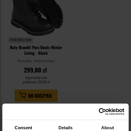
KOŃCÓWKA SERII
Buty Brandit Para Boots Winter
Lining - Black
Wysyłka:
Natychmiast
299,00 zł
Sugerowana cena
producenta
349,00 zł
DO KOSZYKA
Consent
Details
About