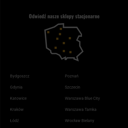
Strzelectwo
Nasz asortyment a prawo
Zwroty
ASG czy wiatrówka - co wybrać?
Odwiedź nasze sklepy stacjonarne
Samoobrona
Kupony i kody rabatowe
Reklamacje i gwarancja
Bushcraft - co to jest i jak zacząć?
Outdoor
Tax Free
Plecak ewakuacyjny preppersa
Odzież
Bydgoszcz
Poznań
Gdynia
Szczecin
Katowice
Warszawa Blue City
Kraków
Warszawa Tamka
Łódź
Wrocław Bielany