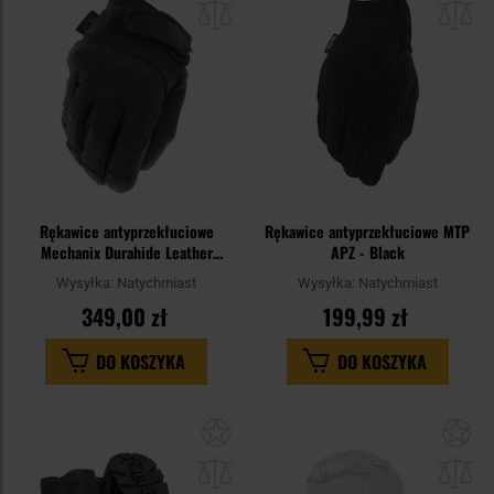
schowka
sc
Rękawice antyprzekłuciowe
Rękawice antyprzekłuciowe MTP
Mechanix Durahide Leather
APZ - Black
Needlestick Law Enforcement -
Wysyłka:
Natychmiast
Wysyłka:
Natychmiast
Black
349,00 zł
199,99 zł
DO KOSZYKA
DO KOSZYKA
Dodaj
Do
do
do
schowka
sc