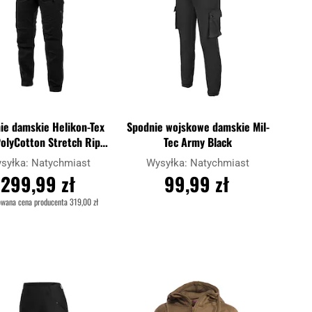
ie damskie Helikon-Tex
Spodnie wojskowe damskie Mil-
olyCotton Stretch Rip-
Tec Army Black
Stop - Black
syłka:
Natychmiast
Wysyłka:
Natychmiast
299,99 zł
99,99 zł
owana cena producenta
319,00 zł
DO KOSZYKA
DO KOSZYKA
Dodaj
Dodaj
j
Porównaj
do
do
schowka
schowk