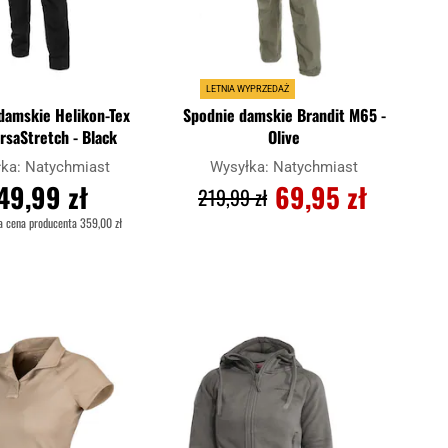
LETNIA WYPRZEDAŻ
damskie Helikon-Tex
Spodnie damskie Brandit M65 -
rsaStretch - Black
Olive
łka:
Natychmiast
Wysyłka:
Natychmiast
49,99 zł
69,95 zł
219,99 zł
a cena producenta
359,00 zł
O KOSZYKA
DO KOSZYKA
Dodaj
Dodaj
Porównaj
do
do
schowka
schowka