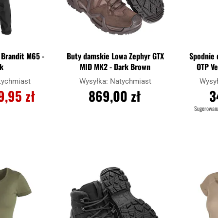
Brandit M65 -
Buty damskie Lowa Zephyr GTX
Spodnie 
k
MID MK2 - Dark Brown
OTP Ve
tychmiast
Wysyłka:
Natychmiast
Wysy
9,95 zł
869,00 zł
3
Sugerowan
ZYKA
DO KOSZYKA
D
Dodaj
Dodaj
Porównaj
Porównaj
do
do
schowka
schowka