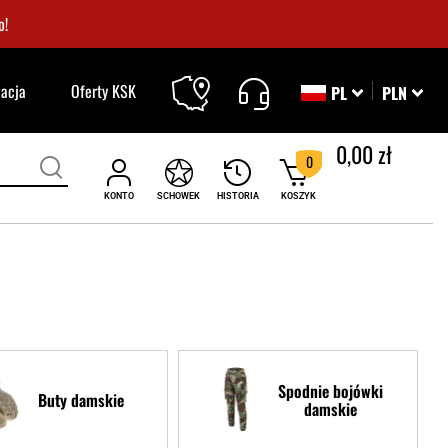
o!
zacja
Oferty KSK
PL
PLN
0,00 zł
0
KONTO
SCHOWEK
HISTORIA
KOSZYK
Spodnie bojówki
Buty damskie
damskie