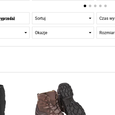
wyprzedaż
Sortuj
Czas wys
Okazje
Rozmiar
Dodaj
Dodaj
do
do
schowka
schowka