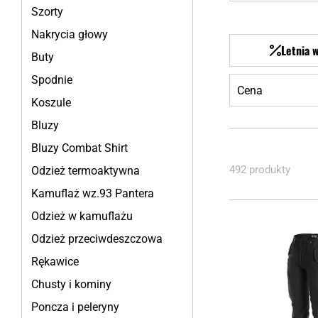
Szorty
Nakrycia głowy
Letnia 
Buty
Spodnie
Cena
Koszule
Bluzy
Bluzy Combat Shirt
492 produkty
Odzież termoaktywna
Kamuflaż wz.93 Pantera
Odzież w kamuflażu
Odzież przeciwdeszczowa
Rękawice
Chusty i kominy
Poncza i peleryny