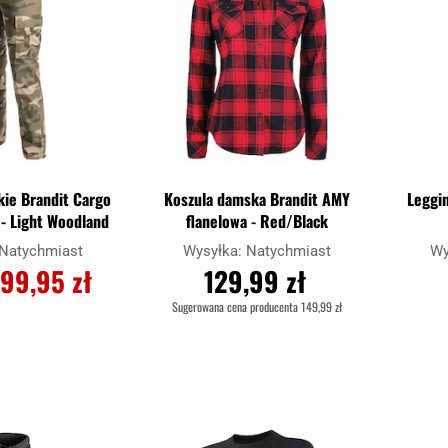
ie Brandit Cargo
Koszula damska Brandit AMY
Leggi
- Light Woodland
flanelowa - Red/Black
Natychmiast
Wysyłka:
Natychmiast
Wy
99,95 zł
129,99 zł
Sugerowana cena producenta
149,99 zł
OSZYKA
DO KOSZYKA
Dodaj
Dodaj
Porównaj
Porówna
do
do