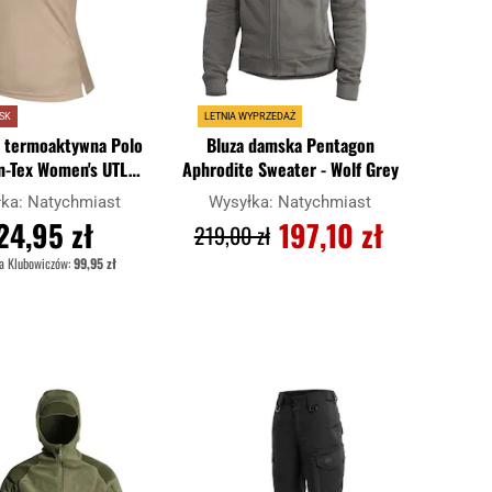
KSK
LETNIA WYPRZEDAŻ
a termoaktywna Polo
Bluza damska Pentagon
n-Tex Women's UTL
Aphrodite Sweater - Wolf Grey
ool Lite - Khaki
łka:
Natychmiast
Wysyłka:
Natychmiast
24,95 zł
197,10 zł
219,00 zł
la Klubowiczów:
99,95 zł
O KOSZYKA
DO KOSZYKA
Dodaj
Dodaj
Porównaj
do
do
schowka
schowk