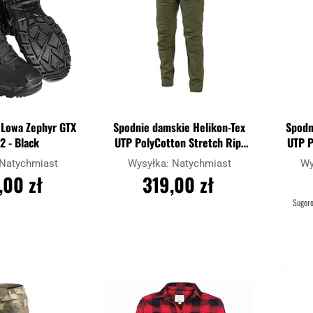
 Lowa Zephyr GTX
Spodnie damskie Helikon-Tex
Spodn
2 - Black
UTP PolyCotton Stretch Rip-
UTP P
Stop - Olive Green
Natychmiast
Wysyłka:
Natychmiast
Wy
,00 zł
319,00 zł
Suger
OSZYKA
DO KOSZYKA
Dodaj
Dodaj
Porównaj
Porówna
do
do
schowka
schowka