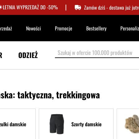
|
LETNIA WYPRZEDAŻ DO -50%
Zamów dziś - dostawa już jutr
przedaż
Nowości
Promocje
Bestsellery
Personali
R
ODZIEŻ
ska: taktyczna, trekkingowa
zulki damskie
Szorty damskie