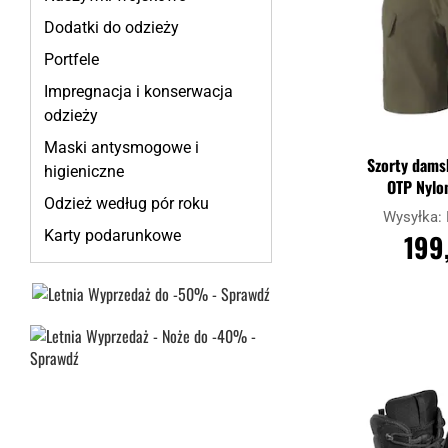
Dodatki do odzieży
Portfele
Impregnacja i konserwacja
odzieży
Maski antysmogowe i
Szorty dams
higieniczne
OTP Nylon
Odzież według pór roku
Gree
Wysyłka:
Karty podarunkowe
199
DO K
Porównaj