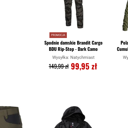
PROMOCJA
Spodnie damskie Brandit Cargo
Pol
BDU Rip-Stop - Dark Camo
Cumul
Wysyłka:
Natychmiast
Wy
99,95 zł
149,99 zł
DO KOSZYKA
Dodaj
Dodaj
Porównaj
Porówna
do
do
schowka
schowka