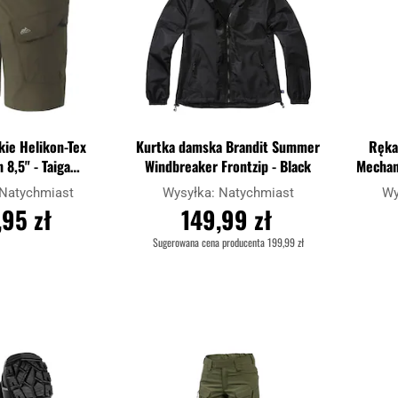
kie Helikon-Tex
Kurtka damska Brandit Summer
Ręka
 8,5" - Taiga
Windbreaker Frontzip - Black
Mechan
n/Black
Natychmiast
Wysyłka:
Natychmiast
Wy
,95 zł
149,99 zł
Sugerowana cena producenta
199,99 zł
OSZYKA
DO KOSZYKA
Dodaj
Dodaj
Porównaj
Porówna
do
do
schowka
schowka