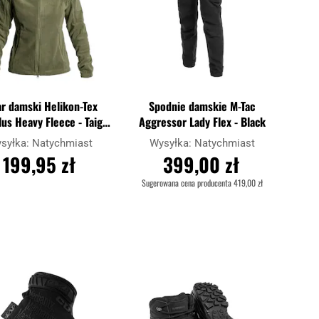
ar damski Helikon-Tex
Spodnie damskie M-Tac
us Heavy Fleece - Taiga
Aggressor Lady Flex - Black
Green
syłka:
Natychmiast
Wysyłka:
Natychmiast
199,95 zł
399,00 zł
Sugerowana cena producenta
419,00 zł
DO KOSZYKA
DO KOSZYKA
Dodaj
Dodaj
j
Porównaj
do
do
schowka
schowk