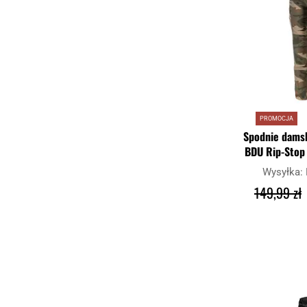
PROMOCJA
Spodnie damsk
BDU Rip-Stop 
Wysyłka:
149,99 zł
DO K
Porównaj