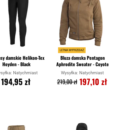
LETNIA WYPRZEDAŻ
nsy damskie Helikon-Tex
Bluza damska Pentagon
Hoyden - Black
Aphrodite Sweater - Coyote
syłka:
Natychmiast
Wysyłka:
Natychmiast
194,95 zł
197,10 zł
219,00 zł
DO KOSZYKA
DO KOSZYKA
Dodaj
Dodaj
j
Porównaj
do
do