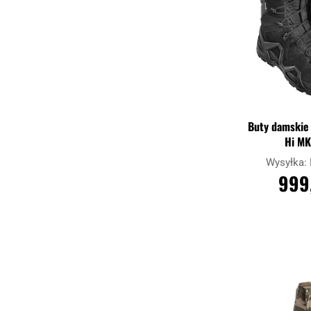
Buty damskie
Hi MK
Wysyłka:
999
DO K
Porównaj