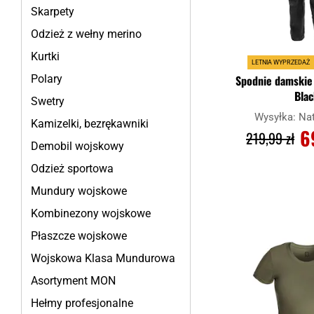
Skarpety
Odzież z wełny merino
Kurtki
LETNIA WYPRZEDAŻ
Spodnie damskie 
Polary
Blac
Swetry
Wysyłka:
Na
Kamizelki, bezrękawniki
6
219,99 zł
Demobil wojskowy
Odzież sportowa
DO KOS
Mundury wojskowe
Kombinezony wojskowe
Porównaj
Płaszcze wojskowe
Wojskowa Klasa Mundurowa
Asortyment MON
Hełmy profesjonalne