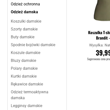
Odzież ochronna
Odzież damska
Koszulki damskie
Szorty damskie
Koszulka T-sh
Buty damskie
Brandit -
Spodnie bojówki damskie
Wysyłka:
Na
39,99
Koszule damskie
Sugerowana cena pr
Bluzy damskie
Polary damskie
DO KOS
Kurtki damskie
Porównaj
Rękawice damskie
Odzież termoaktywna
damska
Legginsy damskie