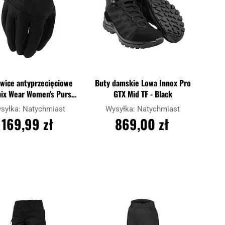
wice antyprzecięciowe
Buty damskie Lowa Innox Pro
ix Wear Women's Pursuit
GTX Mid TF - Black
D5
syłka:
Natychmiast
Wysyłka:
Natychmiast
169,99 zł
869,00 zł
DO KOSZYKA
DO KOSZYKA
Dodaj
Dodaj
j
Porównaj
do
do
schowka
schowk