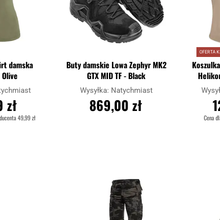
OFERTA 
irt damska
Buty damskie Lowa Zephyr MK2
Koszulk
 Olive
GTX MID TF - Black
Heliko
TopC
tychmiast
Wysyłka:
Natychmiast
Wysy
 zł
869,00 zł
1
oducenta
49,99 zł
Cena d
ZYKA
DO KOSZYKA
D
Dodaj
Porównaj
Porównaj
do
schowka