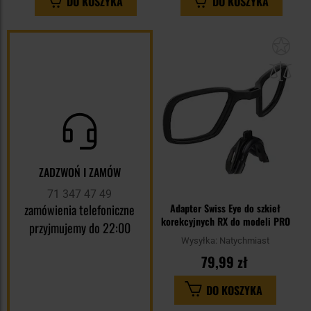
DO KOSZYKA
DO KOSZYKA
Dod
do
sc
ZADZWOŃ I ZAMÓW
71 347 47 49
zamówienia telefoniczne
Adapter Swiss Eye do szkieł
korekcyjnych RX do modeli PRO
przyjmujemy do 22:00
Wysyłka:
Natychmiast
79,99 zł
DO KOSZYKA