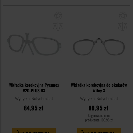
Dodaj
Do
do
do
schowka
sc
Wkładka korekcyjna Pyramex
Wkładka korekcyjna do okularów
V2G-PLUS RX
Wiley X
Wysyłka:
Natychmiast
Wysyłka:
Natychmiast
84,95 zł
89,95 zł
Sugerowana cena
producenta
109,95 zł