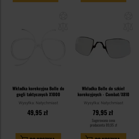
Dodaj
Do
do
do
schowka
sc
Wkładka korekcyjna Bolle do
Wkładka Bolle do szkieł
gogli taktycznych X1000
korekcyjnych - Combat/X810
Wysyłka:
Natychmiast
Wysyłka:
Natychmiast
49,95 zł
79,95 zł
Sugerowana cena
producenta
89,95 zł