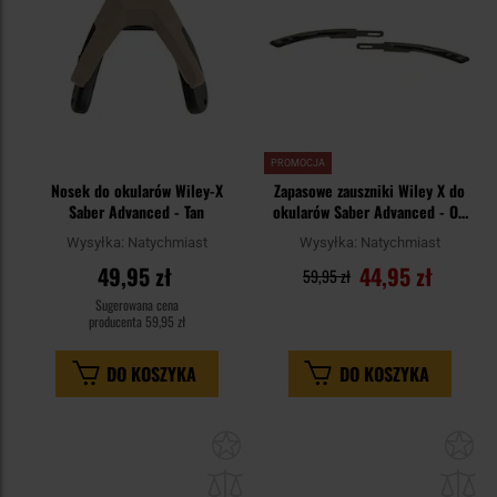
PROMOCJA
Nosek do okularów Wiley-X
Zapasowe zauszniki Wiley X do
Saber Advanced - Tan
okularów Saber Advanced - OD
Green
Wysyłka:
Natychmiast
Wysyłka:
Natychmiast
49,95 zł
44,95 zł
59,95 zł
Sugerowana cena
producenta
59,95 zł
DO KOSZYKA
DO KOSZYKA
Dodaj
Do
do
do
schowka
sc