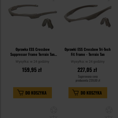
Oprawka ESS Crossbow
Oprawki ESS Crossbow Tri-Tech
Suppressor Frame Terrain Tan
Fit Frame - Terrain Tan
740-0532
Wysyłka:
w 24 godziny
Wysyłka:
w 24 godziny
159,95 zł
227,05 zł
Sugerowana cena
producenta
239,00 zł
DO KOSZYKA
DO KOSZYKA
Dodaj
Do
do
do