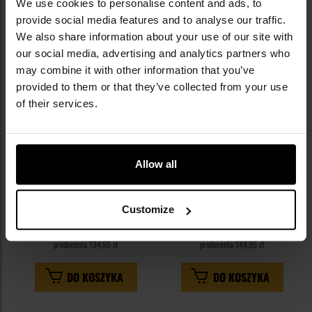
We use cookies to personalise content and ads, to
do
do
provide social media features and to analyse our traffic.
schowka
sc
We also share information about your use of our site with
our social media, advertising and analytics partners who
may combine it with other information that you’ve
provided to them or that they’ve collected from your use
of their services.
Wkładka korekcyjna Bliz Optical
Oprawki Wiley X Saber - OD
Allow all
Adapter do okularów
Green
Vision/Hero/Breeze
Wysyłka:
Natychmiast
Wysyłka:
Natychmiast
Customize
100,00 zł
129,95 zł
Sugerowana cena
Sugerowana cena
producenta
134,95 zł
producenta
144,95 zł
DO KOSZYKA
DO KOSZYKA