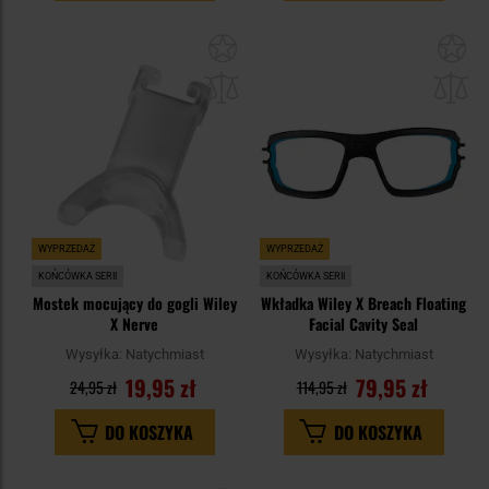
Dodaj
Do
do
do
schowka
sc
WYPRZEDAŻ
WYPRZEDAŻ
KOŃCÓWKA SERII
KOŃCÓWKA SERII
Mostek mocujący do gogli Wiley
Wkładka Wiley X Breach Floating
X Nerve
Facial Cavity Seal
Wysyłka:
Natychmiast
Wysyłka:
Natychmiast
19,95 zł
79,95 zł
24,95 zł
114,95 zł
DO KOSZYKA
DO KOSZYKA