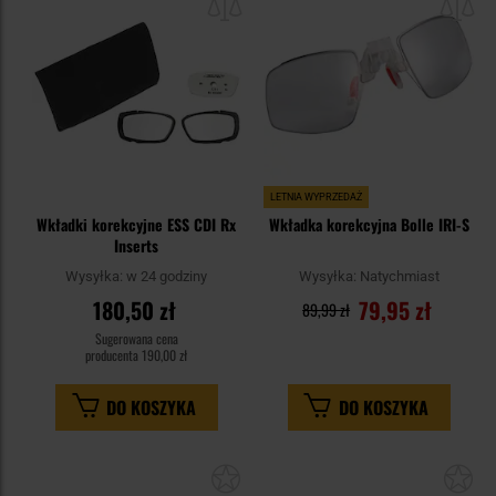
schowka
sc
LETNIA WYPRZEDAŻ
Wkładki korekcyjne ESS CDI Rx
Wkładka korekcyjna Bolle IRI-S
Inserts
Wysyłka:
w 24 godziny
Wysyłka:
Natychmiast
180,50 zł
79,95 zł
89,99 zł
Sugerowana cena
producenta
190,00 zł
DO KOSZYKA
DO KOSZYKA
Dodaj
Do