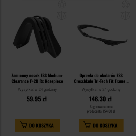
Dodaj
Do
do
do
schowka
sc
Zamienny nosek ESS Medium-
Oprawki do okularów ESS
Clearance P-2B Rx Nosepiece
Crossblade Tri-Tech Fit Frame -
102-333-001
Wysyłka:
w 24 godziny
Wysyłka:
w 24 godziny
59,95 zł
146,30 zł
Sugerowana cena
producenta
154,00 zł
DO KOSZYKA
DO KOSZYKA