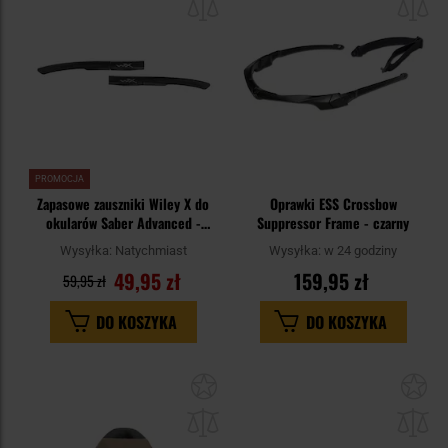
schowka
sc
PROMOCJA
Zapasowe zauszniki Wiley X do
Oprawki ESS Crossbow
okularów Saber Advanced -
Suppressor Frame - czarny
Matte Black
Wysyłka:
Natychmiast
Wysyłka:
w 24 godziny
49,95 zł
159,95 zł
59,95 zł
DO KOSZYKA
DO KOSZYKA
Dodaj
Do
do
do
schowka
sc