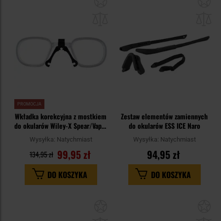
do
do
schowka
sc
PROMOCJA
Wkładka korekcyjna z mostkiem
Zestaw elementów zamiennych
do okularów Wiley-X Spear/Vapor
do okularów ESS ICE Naro
2.5
Wysyłka:
Natychmiast
Wysyłka:
Natychmiast
99,95 zł
94,95 zł
134,95 zł
DO KOSZYKA
DO KOSZYKA
Dodaj
Do
do
do