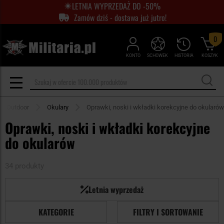
LETNIA WYPRZEDAŻ DO -50%
Zamów dziś - dostawa już jutro!
0
KONTO
SCHOWEK
HISTORIA
KOSZYK
Outdoor
Okulary
Oprawki, noski i wkładki korekcyjne do okularów
Oprawki, noski i wkładki korekcyjne
do okularów
34 produkty
Letnia wyprzedaż
KATEGORIE
FILTRY I SORTOWANIE