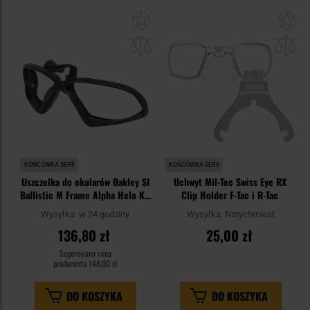
Dodaj
Do
do
do
schowka
sc
KOŃCÓWKA SERII
KOŃCÓWKA SERII
Uszczelka do okularów Oakley SI
Uchwyt Mil-Tec Swiss Eye RX
Ballistic M Frame Alpha Helo Kit
Clip Holder F-Tac i R-Tac
100-807-001
Wysyłka:
w 24 godziny
Wysyłka:
Natychmiast
136,80 zł
25,00 zł
Sugerowana cena
producenta
148,00 zł
DO KOSZYKA
DO KOSZYKA