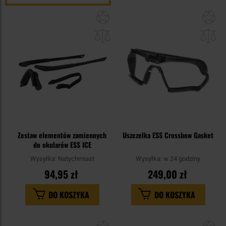
Dodaj
Do
do
do
schowka
sc
Zestaw elementów zamiennych
Uszczelka ESS Crossbow Gasket
do okularów ESS ICE
Wysyłka:
Natychmiast
Wysyłka:
w 24 godziny
94,95 zł
249,00 zł
DO KOSZYKA
DO KOSZYKA
Dodaj
Do