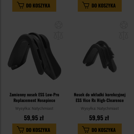
DO KOSZYKA
DO KOSZYKA
Dodaj
Do
do
do
schowka
sc
Zamienny nosek ESS Low-Pro
Nosek do wkładki korekcyjnej
Replacement Nosepiece
ESS Vice Rx High-Clearence
Wysyłka:
Natychmiast
Wysyłka:
Natychmiast
59,95 zł
59,95 zł
DO KOSZYKA
DO KOSZYKA