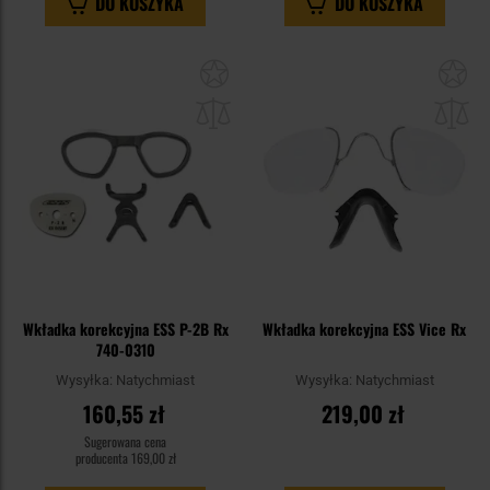
DO KOSZYKA
DO KOSZYKA
Dodaj
Do
do
do
schowka
sc
Wkładka korekcyjna ESS P-2B Rx
Wkładka korekcyjna ESS Vice Rx
740-0310
Wysyłka:
Natychmiast
Wysyłka:
Natychmiast
160,55 zł
219,00 zł
Sugerowana cena
producenta
169,00 zł