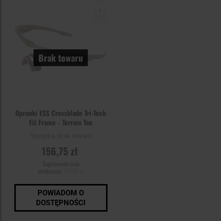
do
schowka
Brak towaru
Oprawki ESS Crossblade Tri-Tech
Fit Frame - Terrain Tan
Wysyłka:
Brak towaru
156,75 zł
Sugerowana cena
producenta
165,00 zł
POWIADOM O
DOSTĘPNOŚCI