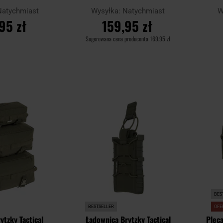
PL Woodland
Natychmiast
Wysyłka:
Natychmiast
W
95 zł
159,95 zł
Sugerowana cena producenta
169,95 zł
SZYKA
DO KOSZYKA
Dodaj
Dodaj
Porównaj
Porówn
do
do
schowka
schowka
BES
BESTSELLER
OFE
ytzky Tactical
Ładownica Brytzky Tactical
Pleca