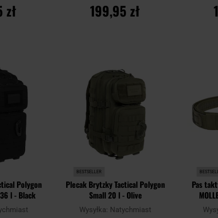
 zł
199,95 zł
YKA
DO KOSZYKA
D
Dodaj
Dodaj
Porównaj
Porównaj
do
do
schowka
schowka
BESTSELLER
BESTSEL
ctical Polygon
Plecak Brytzky Tactical Polygon
Pas takt
36 l - Black
Small 20 l - Olive
MOLLE
wewnętrz
ychmiast
Wysyłka:
Natychmiast
Wys