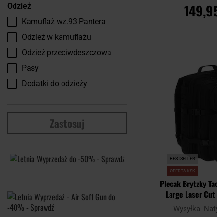
149,95
Odzież
Kamuflaż wz.93 Pantera
DO KOSZ
Odzież w kamuflażu
Odzież przeciwdeszczowa
Porównaj
Pasy
Dodatki do odzieży
Zastosuj
BESTSELLER
OFERTA KSK
Plecak Brytzky Ta
Large Laser Cut 
Wysyłka:
Nat