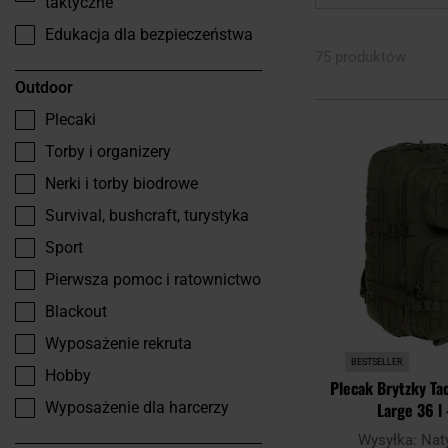
taktyczne
Edukacja dla bezpieczeństwa
75 produktów
Outdoor
Plecaki
Torby i organizery
Nerki i torby biodrowe
Survival, bushcraft, turystyka
Sport
Pierwsza pomoc i ratownictwo
Blackout
Wyposażenie rekruta
BESTSELLER
Hobby
Plecak Brytzky Ta
Large 36 l 
Wyposażenie dla harcerzy
Wysyłka:
Nat