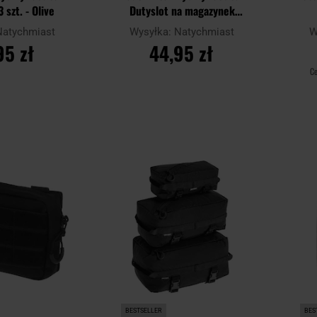
 szt. - Olive
Dutyslot na magazynek
karabinowy - Olive
Natychmiast
Wysyłka:
Natychmiast
W
95 zł
44,95 zł
Ce
SZYKA
DO KOSZYKA
Dodaj
Dodaj
Porównaj
Porówn
do
do
schowka
schowka
BESTSELLER
BES