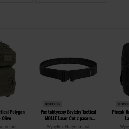
Dodaj
Dodaj
do
do
schowka
schowka
BESTSELLER
BESTSEL
ctical Polygon
Pas taktyczny Brytzky Tactical
Plecak Br
- Olive
MOLLE Laser Cut z pasem
La
wewnętrznym - Black
ychmiast
Wysyłka:
Natychmiast
Wys