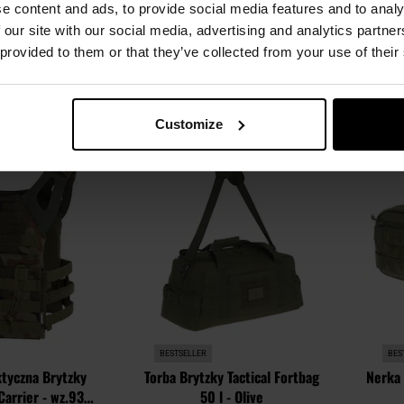
e content and ads, to provide social media features and to analy
95 zł
199,95 zł
 our site with our social media, advertising and analytics partn
Suge
 provided to them or that they’ve collected from your use of their
SZYKA
DO KOSZYKA
Customize
Dodaj
Dodaj
Porównaj
Porówn
do
do
schowka
schowka
BESTSELLER
BES
ktyczna Brytzky
Torba Brytzky Tactical Fortbag
Nerka 
Carrier - wz.93
50 l - Olive