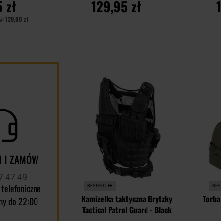
 zł
129,95 zł
ów:
129,00 zł
YKA
DO KOSZYKA
D
Dodaj
Porównaj
Porównaj
do
schowka
 I ZAMÓW
7 47 49
 telefoniczne
BESTSELLER
BES
Kamizelka taktyczna Brytzky
Torba
my do 22:00
Tactical Patrol Guard - Black