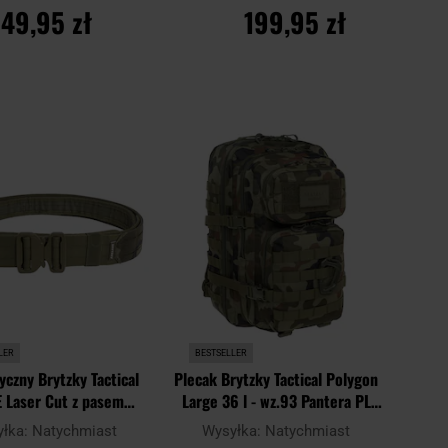
149,95 zł
199,95 zł
O KOSZYKA
DO KOSZYKA
Dodaj
Dodaj
Porównaj
do
do
schowka
schowk
LER
BESTSELLER
yczny Brytzky Tactical
Plecak Brytzky Tactical Polygon
 Laser Cut z pasem
Large 36 l - wz.93 Pantera PL
nym - wz.93 Pantera PL
Woodland
yłka:
Natychmiast
Wysyłka:
Natychmiast
Woodland