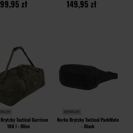
199,95 zł
149,95 zł
O KOSZYKA
DO KOSZYKA
Dodaj
Doda
Porównaj
do
do
schowka
scho
TSELLER
BESTSELLER
 Brytzky Tactical Garrison
Nerka Brytzky Tactical PackMate
100 l - Olive
- Black