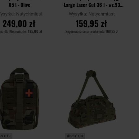
65 l - Olive
Large Laser Cut 36 l - wz.93
Pantera PL Woodland
ysyłka:
Natychmiast
Wysyłka:
Natychmiast
249,00 zł
159,95 zł
na dla Klubowiczów:
185,00 zł
Sugerowana cena producenta
169,95 zł
DO KOSZYKA
DO KOSZYKA
Dodaj
Doda
aj
Porównaj
do
do
schowka
scho
TSELLER
BESTSELLER