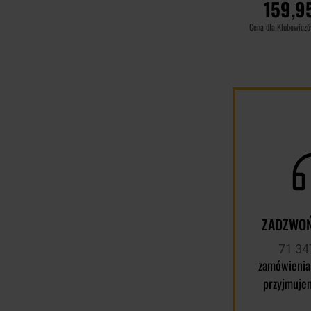
159,95
Cena dla Klubowicz
DO KOSZ
Porównaj
ZADZWOŃ
71 34
zamówienia
przyjmuje