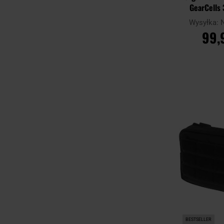
GearCells 3
Wysyłka:
99,
DO KO
Porównaj
BESTSELLER