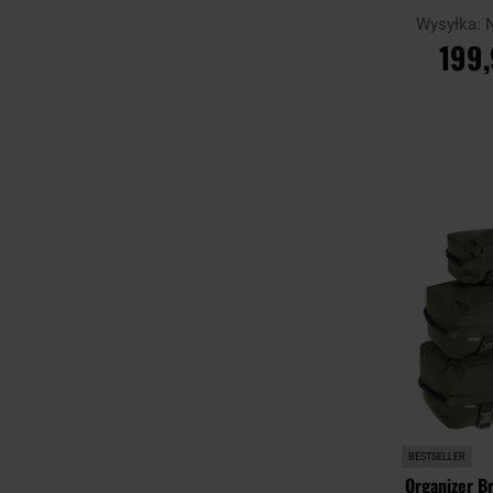
Pantera 
Wysyłka:
199,
DO KO
Porównaj
BESTSELLER
Organizer Br