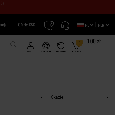
32
s
zacja
Oferty KSK
PL
PLN
0,00 zł
0
KONTO
SCHOWEK
HISTORIA
KOSZYK
Okazje