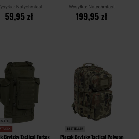
ysyłka:
Natychmiast
Wysyłka:
Natychmiast
59,95 zł
199,95 zł
DO KOSZYKA
DO KOSZYKA
Dodaj
Doda
aj
Porównaj
do
do
schowka
scho
TSELLER
RTA KSK
BESTSELLER
k Brytzky Tactical Fortex
Plecak Brytzky Tactical Polygon