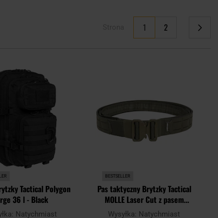
Aktualnie czytasz stronę
1
2
Strona
Strona
Strona
Następne
Dodaj
Doda
do
do
schowka
scho
LER
BESTSELLER
ytzky Tactical Polygon
Pas taktyczny Brytzky Tactical
rge 36 l - Black
MOLLE Laser Cut z pasem
wewnętrznym - Olive
yłka:
Natychmiast
Wysyłka:
Natychmiast