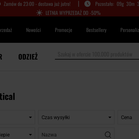
|
Zamów do 23:00 - dostawa już jutro!
09
g
30
m
LETNIA WYPRZEDAŻ DO -50%
przedaż
Nowości
Promocje
Bestsellery
Personali
R
ODZIEŻ
tical
Czas wysyłki
Cena
Nazwa:
Filtr
lepie