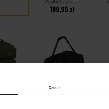
Wysyłka:
Natychmiast
W
199,95 zł
DO KOSZYKA
Dodaj
Dodaj
Porównaj
Porówn
do
do
schowka
schowka
Details
BESTSELLER
BES
 Tactical Polygon
Torba Brytzky Tactical Garrison
Torba
ut 36 l - Olive
100 l - Black
Natychmiast
Wysyłka:
Natychmiast
W