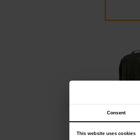
Consent
BESTSELLER
Plecak Brytzky
Large Laser C
This website uses cookies
Wysyłka: