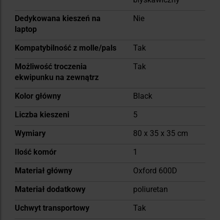
Dedykowana kieszeń na
Nie
laptop
Kompatybilność z molle/pals
Tak
Możliwość troczenia
Tak
ekwipunku na zewnątrz
Kolor główny
Black
Liczba kieszeni
5
Wymiary
80 x 35 x 35 cm
Ilość komór
1
Materiał główny
Oxford 600D
Materiał dodatkowy
poliuretan
Uchwyt transportowy
Tak