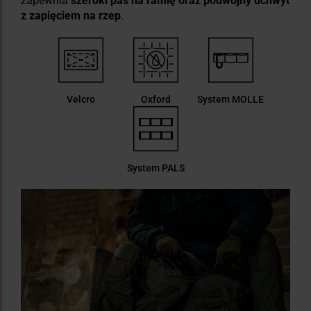
zapewnia
szeroki pas na ramię oraz podwójny uchwyt
z zapięciem na rzep
.
Velcro
Oxford
System MOLLE
System PALS