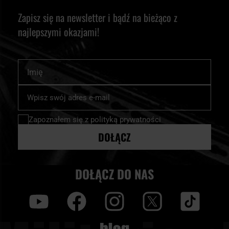
Zapisz się na newsletter i bądź na bieżąco z
najlepszymi okazjami!
Imię
Subskrybuj
nasz
newsletter:
Zapoznałem się z
polityką prywatności
DOŁĄCZ
DOŁĄCZ DO NAS
y
f
i
t
tt