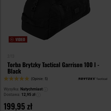
2/13
Torba Brytzky Tactical Garrison 100 l -
Black
Ocena:
(Opinie: 5)
100
100
% of
Wysyłka:
Natychmiast
Dostawa:
12,95 zł
199,95 zł