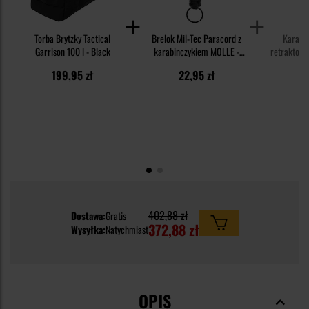
Torba Brytzky Tactical
Brelok Mil-Tec Paracord z
Karabiń
Garrison 100 l - Black
karabinczykiem MOLLE -
retraktore
Black
199,95 zł
22,95 zł
2
402,88 zł
Dostawa:
Gratis
372,88 zł
Wysyłka:
Natychmiast
OPIS