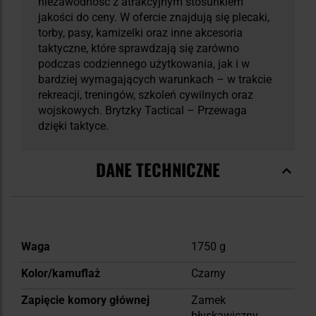
niezawodność z atrakcyjnym stosunkiem
jakości do ceny. W ofercie znajdują się plecaki,
torby, pasy, kamizelki oraz inne akcesoria
taktyczne, które sprawdzają się zarówno
podczas codziennego użytkowania, jak i w
bardziej wymagających warunkach – w trakcie
rekreacji, treningów, szkoleń cywilnych oraz
wojskowych. Brytzky Tactical – Przewaga
dzięki taktyce.
DANE TECHNICZNE
Więcej
Waga
1750 g
informacji
Kolor/kamuflaż
Czarny
Zapięcie komory głównej
Zamek
błyskawiczny