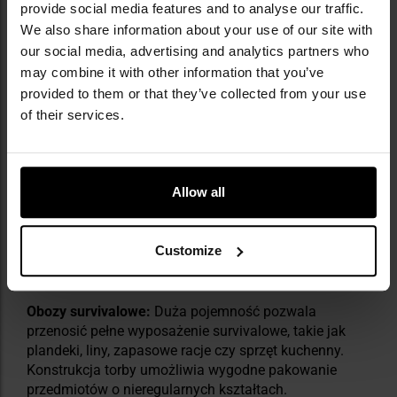
4 kieszenie po bokach torby
provide social media features and to analyse our traffic.
odpinany i regulowany paś nośny
We also share information about your use of our site with
linka shock cord na dodatkowe wyposażenie
our social media, advertising and analytics partners who
uchwyty do przenoszenia w ręku
may combine it with other information that you’ve
dno z antypoślizgowymi panelami
provided to them or that they’ve collected from your use
of their services.
Allow all
PRZYKŁADOWE ZASTOSOWANIA I
Customize
AKTYWNOŚCI
Obozy survivalowe:
Duża pojemność pozwala
przenosić pełne wyposażenie survivalowe, takie jak
plandeki, liny, zapasowe racje czy sprzęt kuchenny.
Konstrukcja torby umożliwia wygodne pakowanie
przedmiotów o nieregularnych kształtach.