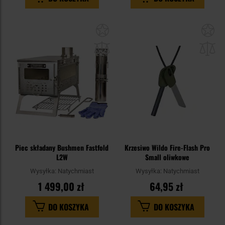
Dodaj
Do
do
do
schowka
sc
Piec składany Bushmen Fastfold
Krzesiwo Wildo Fire-Flash Pro
L2W
Small oliwkowe
Wysyłka:
Natychmiast
Wysyłka:
Natychmiast
1 499,00 zł
64,95 zł
DO KOSZYKA
DO KOSZYKA