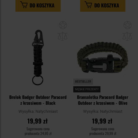
DO KOSZYKA
DO KOSZYKA
Dodaj
Do
do
do
schowka
sc
BESTSELLER
MĘSKIE PREZENTY
Brelok Badger Outdoor Paracord
Bransoletka Paracord Badger
z krzesiwem - Black
Outdoor z krzesiwem - Olive
Wysyłka:
Natychmiast
Wysyłka:
Natychmiast
19,99 zł
19,99 zł
Sugerowana cena
Sugerowana cena
producenta
24,95 zł
producenta
29,99 zł