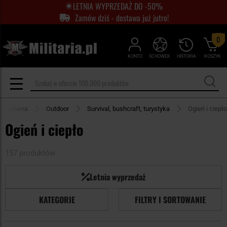
LETNIA WYPRZEDAŻ DO -50%
Zamów dziś - dostawa już jutro!
0
KONTO
SCHOWEK
HISTORIA
KOSZYK
na główna
Outdoor
Survival, bushcraft, turystyka
Ogień i ciepło
Ogień i ciepło
157 produktów
Letnia wyprzedaż
KATEGORIE
FILTRY I SORTOWANIE