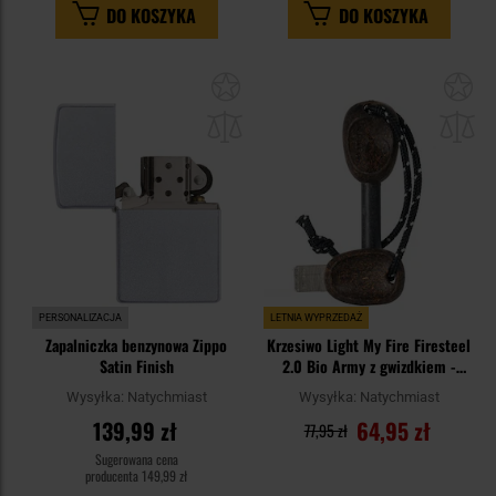
DO KOSZYKA
DO KOSZYKA
Dodaj
Do
do
do
schowka
sc
PERSONALIZACJA
LETNIA WYPRZEDAŻ
Zapalniczka benzynowa Zippo
Krzesiwo Light My Fire Firesteel
Satin Finish
2.0 Bio Army z gwizdkiem -
Cocoshell
Wysyłka:
Natychmiast
Wysyłka:
Natychmiast
139,99 zł
64,95 zł
77,95 zł
Sugerowana cena
producenta
149,99 zł