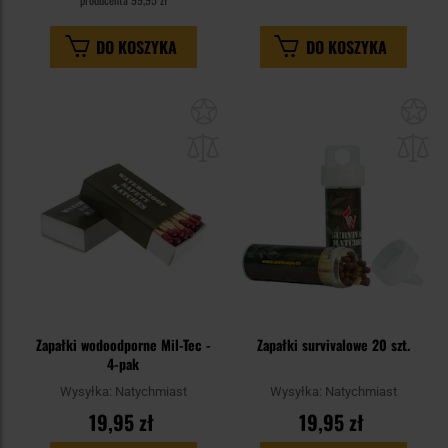
DO KOSZYKA
DO KOSZYKA
Dodaj
Do
do
do
schowka
sc
Zapałki wodoodporne Mil-Tec -
Zapałki survivalowe 20 szt.
4-pak
Wysyłka:
Natychmiast
Wysyłka:
Natychmiast
19,95 zł
19,95 zł