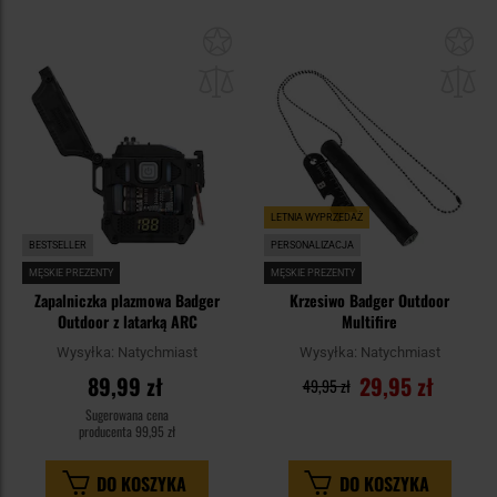
Dodaj
Do
do
do
schowka
sc
LETNIA WYPRZEDAŻ
BESTSELLER
PERSONALIZACJA
MĘSKIE PREZENTY
MĘSKIE PREZENTY
Zapalniczka plazmowa Badger
Krzesiwo Badger Outdoor
Outdoor z latarką ARC
Multifire
Wysyłka:
Natychmiast
Wysyłka:
Natychmiast
89,99 zł
29,95 zł
49,95 zł
Sugerowana cena
producenta
99,95 zł
DO KOSZYKA
DO KOSZYKA