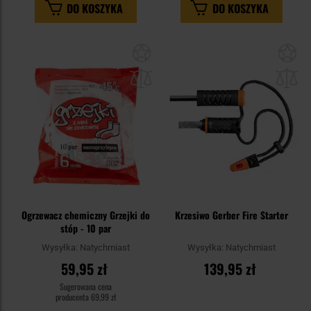
DO KOSZYKA
DO KOSZYKA
Dodaj
Do
do
do
schowka
sc
Ogrzewacz chemiczny Grzejki do
Krzesiwo Gerber Fire Starter
stóp - 10 par
Wysyłka:
Natychmiast
Wysyłka:
Natychmiast
59,95 zł
139,95 zł
Sugerowana cena
producenta
69,99 zł