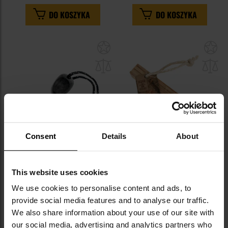
DO KOSZYKA
DO KOSZYKA
Dodaj
Do
do
do
schowka
sc
Consent
Details
About
Krzesiwo Light My Fire Firesteel
Rozpałka Light My Fire
This website uses cookies
2.0 Bio Army z gwizdkiem -
MayaSticks On-A-Rope
Black
We use cookies to personalise content and ads, to
Wysyłka:
Natychmiast
Wysyłka:
Natychmiast
provide social media features and to analyse our traffic.
74,95 zł
22,95 zł
We also share information about your use of our site with
DO KOSZYKA
DO KOSZYKA
our social media, advertising and analytics partners who