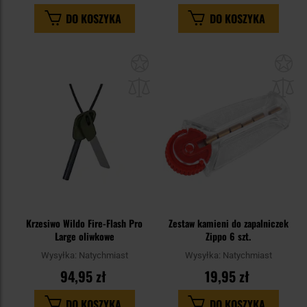
DO KOSZYKA
DO KOSZYKA
Dodaj
Do
do
do
schowka
sc
Krzesiwo Wildo Fire-Flash Pro
Zestaw kamieni do zapalniczek
Large oliwkowe
Zippo 6 szt.
Wysyłka:
Natychmiast
Wysyłka:
Natychmiast
94,95 zł
19,95 zł
DO KOSZYKA
DO KOSZYKA