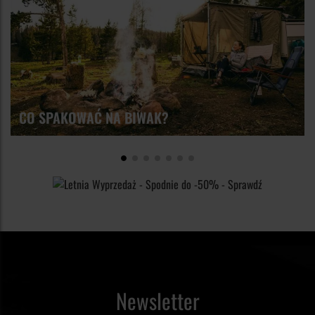
lub rozpalić ognisko, nawet w najmniej sprzyjających
domu, ale też powstały całe gałęzie gospodarki
akcesoriów umożliwiających wykrzesanie ognia nawet w
warunkach.
wykorzystujące ogień.
najbardziej nieprzyjaznych warunkach. Wśród nich
zdecydowanie najpopularniejsze są zapałki, zapalniczka oraz
krzesiwo, które dzięki kompaktowym wymiarom możemy
zabrać ze sobą wszędzie.
CO SPAKOWAĆ NA BIWAK?
Newsletter