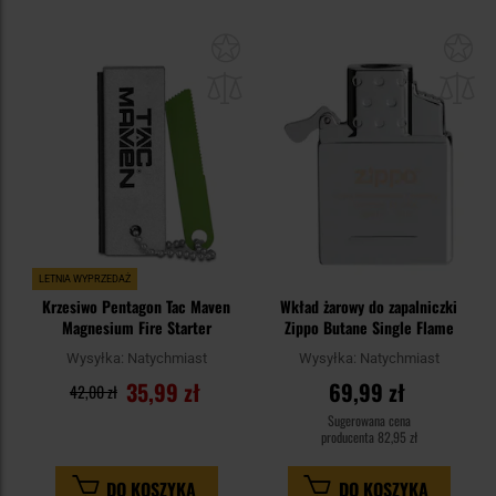
Dodaj
Do
do
do
schowka
sc
LETNIA WYPRZEDAŻ
Krzesiwo Pentagon Tac Maven
Wkład żarowy do zapalniczki
Magnesium Fire Starter
Zippo Butane Single Flame
Wysyłka:
Natychmiast
Wysyłka:
Natychmiast
35,99 zł
69,99 zł
42,00 zł
Sugerowana cena
producenta
82,95 zł
DO KOSZYKA
DO KOSZYKA