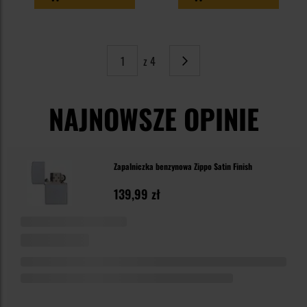
z 4
Strona
Następne
NAJNOWSZE OPINIE
Zapalniczka benzynowa Zippo Satin Finish
139,99 zł