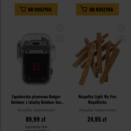
DO KOSZYKA
DO KOSZYKA
Dodaj
Do
do
do
schowka
sc
Zapalniczka plazmowa Badger
Rozpałka Light My Fire
Outdoor z latarką Outdoor Ion
MayaSticks
Crystal
Wysyłka:
Natychmiast
Wysyłka:
Natychmiast
89,99 zł
24,95 zł
Sugerowana cena
producenta
99,95 zł