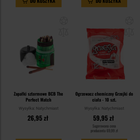
DO KOSZYKA
DO KOSZYKA
Dodaj
Do
do
do
schowka
sc
Zapałki sztormowe BCB The
Ogrzewacz chemiczny Grzejki do
Perfect Match
ciała - 10 szt.
Wysyłka:
Natychmiast
Wysyłka:
Natychmiast
26,95 zł
59,95 zł
Sugerowana cena
producenta
69,99 zł