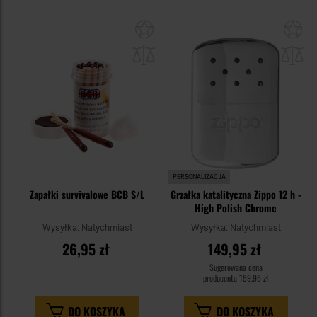
Dodaj
Do
do
do
schowka
sc
PERSONALIZACJA
Zapałki survivalowe BCB S/L
Grzałka katalityczna Zippo 12 h -
High Polish Chrome
Wysyłka:
Natychmiast
Wysyłka:
Natychmiast
26,95 zł
149,95 zł
Sugerowana cena
producenta
159,95 zł
DO KOSZYKA
DO KOSZYKA