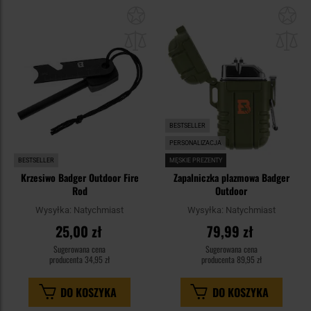
Dodaj
Do
do
do
schowka
sc
BESTSELLER
PERSONALIZACJA
BESTSELLER
MĘSKIE PREZENTY
Krzesiwo Badger Outdoor Fire
Zapalniczka plazmowa Badger
Rod
Outdoor
Wysyłka:
Natychmiast
Wysyłka:
Natychmiast
25,00 zł
79,99 zł
Sugerowana cena
Sugerowana cena
producenta
34,95 zł
producenta
89,95 zł
DO KOSZYKA
DO KOSZYKA