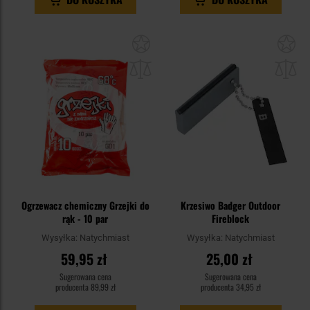
Dodaj
Do
do
do
schowka
sc
Ogrzewacz chemiczny Grzejki do
Krzesiwo Badger Outdoor
rąk - 10 par
Fireblock
Wysyłka:
Natychmiast
Wysyłka:
Natychmiast
59,95 zł
25,00 zł
Sugerowana cena
Sugerowana cena
producenta
89,99 zł
producenta
34,95 zł