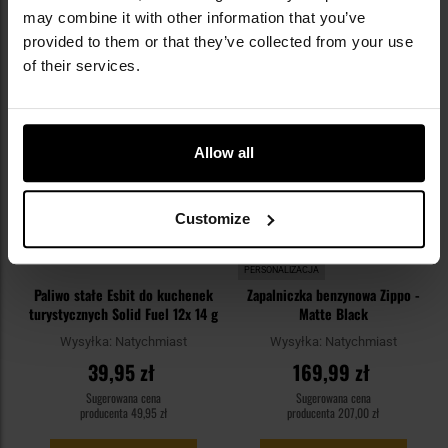
may combine it with other information that you’ve
provided to them or that they’ve collected from your use
Dodaj
Do
of their services.
do
do
schowka
sc
Allow all
Customize
PERSONALIZACJA
Paliwo stałe Esbit do kuchenek
Zapalniczka benzynowa Zippo -
turystycznych Solid Fuel 12x 14 g
Matte Black
Wysyłka:
Natychmiast
Wysyłka:
Natychmiast
39,95 zł
169,99 zł
Sugerowana cena
Sugerowana cena
producenta
49,95 zł
producenta
207,00 zł