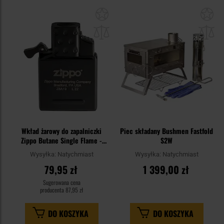
Dodaj
Do
do
do
schowka
sc
Wkład żarowy do zapalniczki
Piec składany Bushmen Fastfold
Zippo Butane Single Flame -
S2W
Black
Wysyłka:
Natychmiast
Wysyłka:
Natychmiast
79,95 zł
1 399,00 zł
Sugerowana cena
producenta
87,95 zł
DO KOSZYKA
DO KOSZYKA