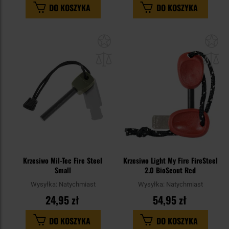
DO KOSZYKA
DO KOSZYKA
Dodaj
Do
do
do
schowka
sc
Krzesiwo Mil-Tec Fire Steel
Krzesiwo Light My Fire FireSteel
Small
2.0 BioScout Red
Wysyłka:
Natychmiast
Wysyłka:
Natychmiast
24,95 zł
54,95 zł
DO KOSZYKA
DO KOSZYKA