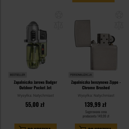
Dodaj
Do
do
do
schowka
sc
BESTSELLER
PERSONALIZACJA
Zapalniczka żarowa Badger
Zapalniczka benzynowa Zippo -
Outdoor Pocket Jet
Chrome Brushed
Wysyłka:
Natychmiast
Wysyłka:
Natychmiast
55,00 zł
139,99 zł
Sugerowana cena
producenta
149,99 zł