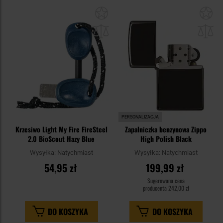
Dodaj
Do
do
do
schowka
sc
PERSONALIZACJA
Krzesiwo Light My Fire FireSteel
Zapalniczka benzynowa Zippo
2.0 BioScout Hazy Blue
High Polish Black
Wysyłka:
Natychmiast
Wysyłka:
Natychmiast
54,95 zł
199,99 zł
Sugerowana cena
producenta
242,00 zł
DO KOSZYKA
DO KOSZYKA