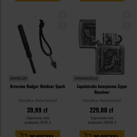
Dodaj
Do
do
do
schowka
sc
BESTSELLER
PERSONALIZACJA
Krzesiwo Badger Outdoor Spark
Zapalniczka benzynowa Zippo
Revolver
Wysyłka:
Natychmiast
Wysyłka:
Natychmiast
39,99 zł
229,00 zł
Sugerowana cena
Sugerowana cena
producenta
49,95 zł
producenta
289,00 zł
DO KOSZYKA
DO KOSZYKA