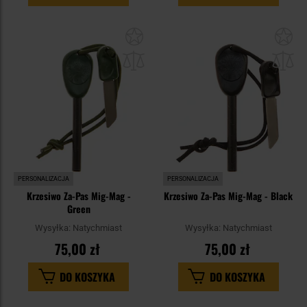
Dodaj
Do
do
do
schowka
sc
PERSONALIZACJA
PERSONALIZACJA
Krzesiwo Za-Pas Mig-Mag -
Krzesiwo Za-Pas Mig-Mag - Black
Green
Wysyłka:
Natychmiast
Wysyłka:
Natychmiast
75,00 zł
75,00 zł
DO KOSZYKA
DO KOSZYKA