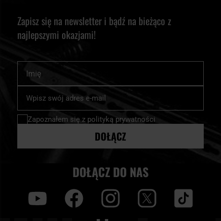
Zapisz się na newsletter i bądź na bieżąco z
najlepszymi okazjami!
Imię
Subskrybuj
nasz
newsletter:
Zapoznałem się z
polityką prywatności
DOŁĄCZ
DOŁĄCZ DO NAS
y
f
i
t
tt