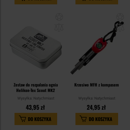
Dodaj
Do
do
do
schowka
sc
Zestaw do rozpalania ognia
Krzesiwo MFH z kompasem
Helikon-Tex Scout MK2
Wysyłka:
Natychmiast
Wysyłka:
Natychmiast
43,95 zł
24,95 zł
DO KOSZYKA
DO KOSZYKA