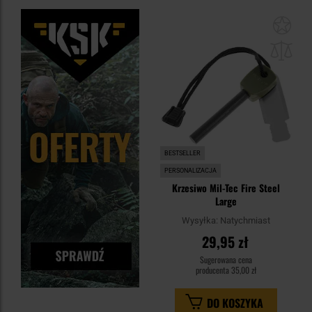
Dod
do
sc
BESTSELLER
PERSONALIZACJA
Krzesiwo Mil-Tec Fire Steel
Large
Wysyłka:
Natychmiast
29,95 zł
Sugerowana cena
producenta
35,00 zł
DO KOSZYKA