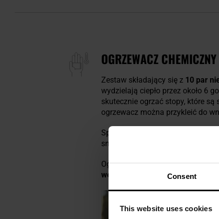
OGRZEWACZ CHEMICZNY G
Zestaw składający się z
10 par n
wydzielają ciepło przez około 6 go
skutecznie ogrzać stopy, które s
ogrzewacz można przykleić do wn
Sprawdzą się w różnego rodzaju a
snowboardziści, członkowie wypr
Ogrzewacze będą przydatne także
wewnątrz śpiwora wytworzą kom
Consent
This website uses cookies