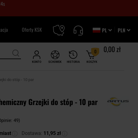
13
s
zacja
Oferty KSK
PL
PLN
0,00 zł
0
KONTO
SCHOWEK
HISTORIA
KOSZYK
ki do stóp - 10 par
emiczny Grzejki do stóp - 10 par
Opinie: 49)
miast
Dostawa:
11,95 zł