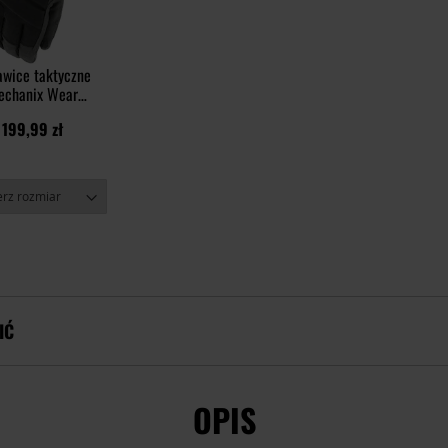
wice taktyczne
echanix Wear
ldWork Peak -
199,99 zł
Black/Grey
IĆ
OPIS