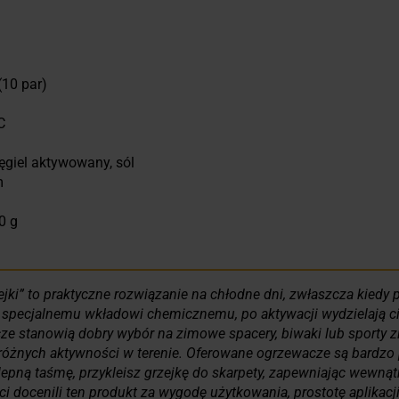
(10 par)
C
węgiel aktywowany, sól
m
0 g
ki” to praktyczne rozwiązanie na chłodne dni, zwłaszcza kiedy
i specjalnemu wkładowi chemicznemu, po aktywacji wydzielają cie
ze stanowią dobry wybór na zimowe spacery, biwaki lub sporty 
 różnych aktywności w terenie. Oferowane ogrzewacze są bardzo 
pną taśmę, przykleisz grzejkę do skarpety, zapewniając wewnąt
ci docenili ten produkt za wygodę użytkowania, prostotę aplikacji