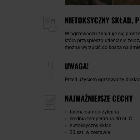
NIETOKSYCZNY SKŁAD, P
W ogrzewaczu znajduje się proszek
która przyspiesza utlenianie żela
można wyrzucić do kosza na śmieci
UWAGA!
Przed użyciem ogrzewaczy dokładn
NAJWAŻNIEJSZE CECHY
taśma samoprzylepna
średnia temperatura 40 st. C
nietoksyczny skład
20 szt. w zestawie