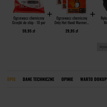
Ogrzewacz chemiczny
Ogrzewacz chemiczny
Ręka
Grzejki do stóp - 10 par
Only Hot Hand Warmer -
M
3 szt.
Co
59,95 zł
29,95 zł
OPIS
DANE TECHNICZNE
OPINIE
WARTO DOKUP