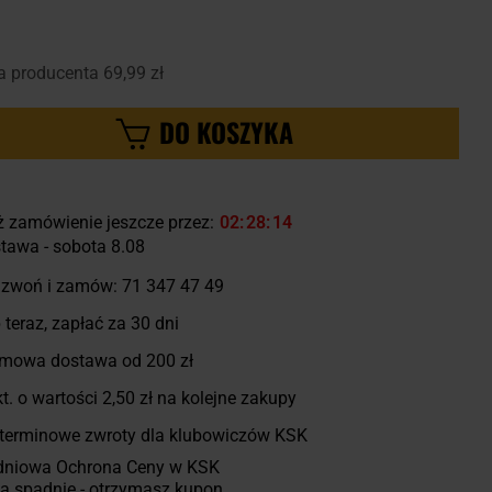
a producenta
69,99 zł
DO KOSZYKA
ż zamówienie jeszcze przez:
02
28
13
tawa - sobota 8.08
zwoń i zamów:
71 347 47 49
 teraz, zapłać za 30 dni
mowa dostawa od 200 zł
t. o wartości
2,50 zł
na kolejne zakupy
terminowe zwroty dla klubowiczów KSK
dniowa Ochrona Ceny w KSK
a spadnie - otrzymasz kupon