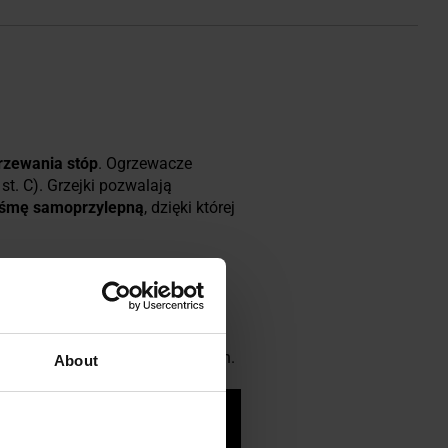
rzewania stóp
. Ogrzewacze
st. C). Grzejki pozwalają
aśmę samoprzylepną
, dzięki której
janci
,
motocykliści
,
narciarze
,
i.
d namiotem -
umieszczone
h artretycznych i reumatycznych.
About