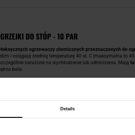
RZEJKI DO STÓP - 10 PAR
ietoksycznych ogrzewaczy chemicznych przeznaczonych do og
dzin i osiągają średnią temperaturę 40 st. C (maksymalna to 45 
ą szczególnie narażone na wychłodzenie lub odmrożenia. Mają
t
ętrza buta.
ktywnościach i sportach. Mogą ich używać np.:
żołnierze
,
polic
aw wysokogórskich, wędkarze, płetwonurkowie czy jeźdźcy konn
 w innych okolicznościach, np.: podczas zimowego noclegu po
fortową temperaturę
. Mogą być stosowane przy dolegliwościac
Details