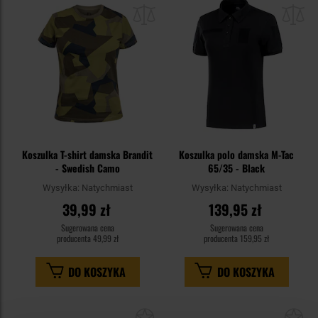
do
do
schowka
sc
Koszulka T-shirt damska Brandit
Koszulka polo damska M-Tac
- Swedish Camo
65/35 - Black
Wysyłka:
Natychmiast
Wysyłka:
Natychmiast
39,99 zł
139,95 zł
Sugerowana cena
Sugerowana cena
producenta
49,99 zł
producenta
159,95 zł
DO KOSZYKA
DO KOSZYKA
Dodaj
Do