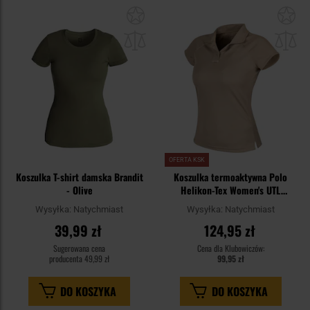
Dodaj
Do
do
do
schowka
sc
OFERTA KSK
Koszulka T-shirt damska Brandit
Koszulka termoaktywna Polo
- Olive
Helikon-Tex Women's UTL
TopCool Lite - Khaki
Wysyłka:
Natychmiast
Wysyłka:
Natychmiast
39,99 zł
124,95 zł
Sugerowana cena
Cena dla Klubowiczów:
producenta
49,99 zł
99,95 zł
DO KOSZYKA
DO KOSZYKA