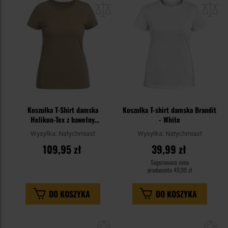
do
do
schowka
sc
Koszulka T-Shirt damska
Koszulka T-shirt damska Brandit
Helikon-Tex z bawełny
- White
organicznej Slim - Khaki
Wysyłka:
Natychmiast
Wysyłka:
Natychmiast
109,95 zł
39,99 zł
Sugerowana cena
producenta
49,99 zł
DO KOSZYKA
DO KOSZYKA
Dodaj
Do