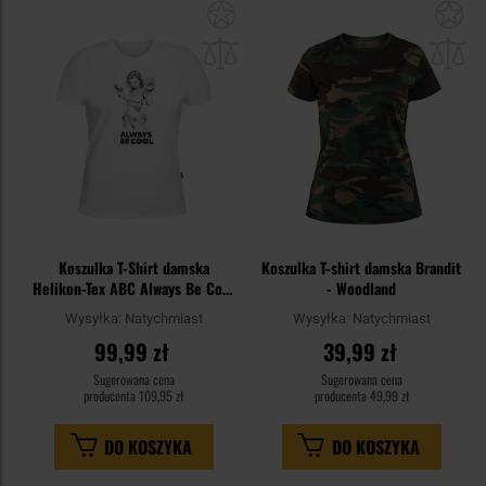
Dodaj
Do
do
do
schowka
sc
Koszulka T-Shirt damska
Koszulka T-shirt damska Brandit
Helikon-Tex ABC Always Be Cool
- Woodland
- White
Wysyłka:
Natychmiast
Wysyłka:
Natychmiast
99,99 zł
39,99 zł
Sugerowana cena
Sugerowana cena
producenta
109,95 zł
producenta
49,99 zł
DO KOSZYKA
DO KOSZYKA