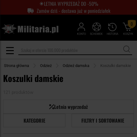
LETNIA WYPRZEDAŻ DO -50%
Zamów dziś - dostawa już w poniedziałek
0
KONTO
SCHOWEK
HISTORIA
KOSZYK
Strona główna
Odzież
Odzież damska
Koszulki damskie
Koszulki damskie
121 produktów
Letnia wyprzedaż
KATEGORIE
FILTRY I SORTOWANIE