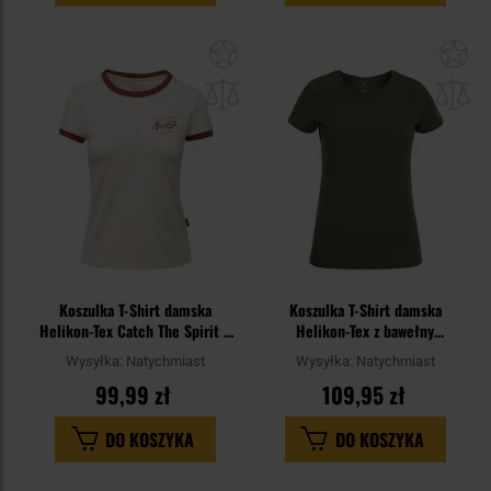
Dodaj
Do
do
do
schowka
sc
Koszulka T-Shirt damska
Koszulka T-Shirt damska
Helikon-Tex Catch The Spirit -
Helikon-Tex z bawełny
Sand
organicznej Slim - Olive Green
Wysyłka:
Natychmiast
Wysyłka:
Natychmiast
99,99 zł
109,95 zł
DO KOSZYKA
DO KOSZYKA