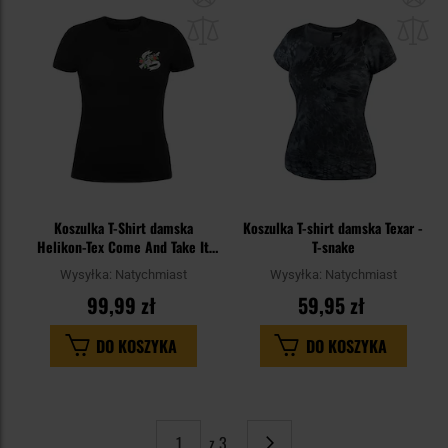
do
do
schowka
sc
Koszulka T-Shirt damska
Koszulka T-shirt damska Texar -
Helikon-Tex Come And Take It
T-snake
Slim - Black
Wysyłka:
Natychmiast
Wysyłka:
Natychmiast
99,99 zł
59,95 zł
DO KOSZYKA
DO KOSZYKA
z 3