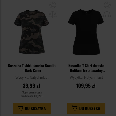
Dodaj
Do
do
do
schowka
sc
Koszulka T-shirt damska Brandit
Koszulka T-Shirt damska
- Dark Camo
Helikon-Tex z bawełny
organicznej Slim - Black
Wysyłka:
Natychmiast
Wysyłka:
Natychmiast
39,99 zł
109,95 zł
Sugerowana cena
producenta
49,99 zł
DO KOSZYKA
DO KOSZYKA