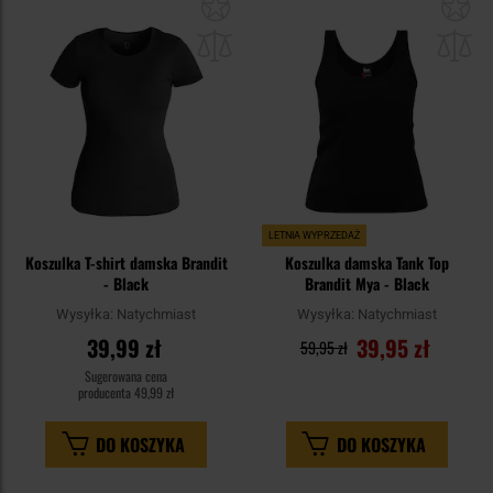
Dodaj
Do
do
do
schowka
sc
LETNIA WYPRZEDAŻ
Koszulka T-shirt damska Brandit
Koszulka damska Tank Top
- Black
Brandit Mya - Black
Wysyłka:
Natychmiast
Wysyłka:
Natychmiast
39,99 zł
39,95 zł
59,95 zł
Sugerowana cena
producenta
49,99 zł
DO KOSZYKA
DO KOSZYKA