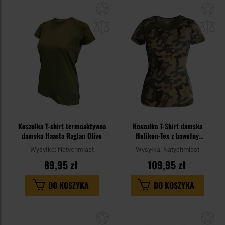
Dodaj
Do
do
do
schowka
sc
Koszulka T-shirt termoaktywna
Koszulka T-Shirt damska
damska Haasta Raglan Olive
Helikon-Tex z bawełny
organicznej Slim - wz.93 Pantera
Wysyłka:
Natychmiast
Wysyłka:
Natychmiast
PL Woodland
89,95 zł
109,95 zł
DO KOSZYKA
DO KOSZYKA
Dodaj
Do