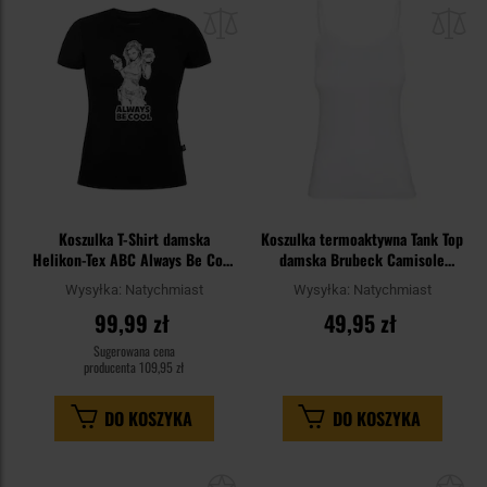
do
do
schowka
sc
Koszulka T-Shirt damska
Koszulka termoaktywna Tank Top
Helikon-Tex ABC Always Be Cool
damska Brubeck Camisole
- Black
Comfort Cotton - White
Wysyłka:
Natychmiast
Wysyłka:
Natychmiast
99,99 zł
49,95 zł
Sugerowana cena
producenta
109,95 zł
DO KOSZYKA
DO KOSZYKA
Dodaj
Do