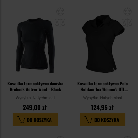
Dodaj
Do
do
do
schowka
sc
Koszulka termoaktywna damska
Koszulka termoaktywna Polo
Brubeck Active Wool - Black
Helikon-Tex Women's UTL
TopCool Lite - Black
Wysyłka:
Natychmiast
Wysyłka:
Natychmiast
249,00 zł
124,95 zł
DO KOSZYKA
DO KOSZYKA