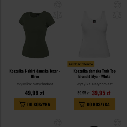
Dodaj
Do
do
do
schowka
sc
LETNIA WYPRZEDAŻ
Koszulka T-shirt damska Texar -
Koszulka damska Tank Top
Olive
Brandit Mya - White
Wysyłka:
Natychmiast
Wysyłka:
Natychmiast
49,99 zł
39,95 zł
59,95 zł
DO KOSZYKA
DO KOSZYKA
Dodaj
Do