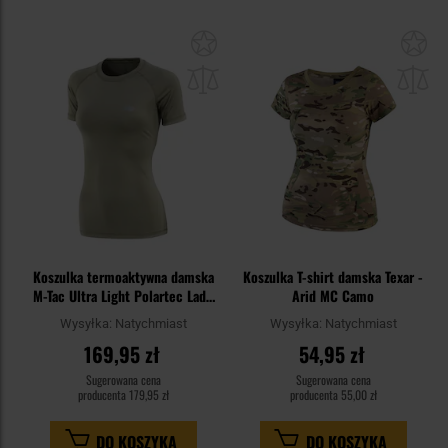
Dodaj
Do
do
do
schowka
sc
Koszulka termoaktywna damska
Koszulka T-shirt damska Texar -
M-Tac Ultra Light Polartec Lady
Arid MC Camo
Short Sleeve - Tan
Wysyłka:
Natychmiast
Wysyłka:
Natychmiast
169,95 zł
54,95 zł
Sugerowana cena
Sugerowana cena
producenta
179,95 zł
producenta
55,00 zł
DO KOSZYKA
DO KOSZYKA