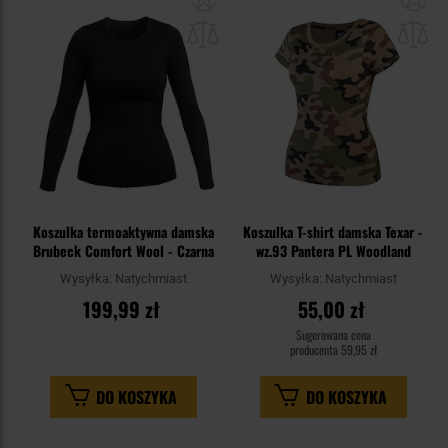
do
do
schowka
sc
Koszulka termoaktywna damska
Koszulka T-shirt damska Texar -
Brubeck Comfort Wool - Czarna
wz.93 Pantera PL Woodland
Wysyłka:
Natychmiast
Wysyłka:
Natychmiast
199,99 zł
55,00 zł
Sugerowana cena
producenta
59,95 zł
DO KOSZYKA
DO KOSZYKA