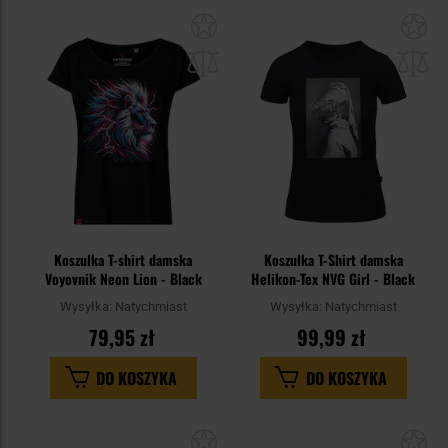
Dodaj
Do
do
do
schowka
sc
Koszulka T-shirt damska
Koszulka T-Shirt damska
Voyovnik Neon Lion - Black
Helikon-Tex NVG Girl - Black
Wysyłka:
Natychmiast
Wysyłka:
Natychmiast
79,95 zł
99,99 zł
DO KOSZYKA
DO KOSZYKA
Dodaj
Do