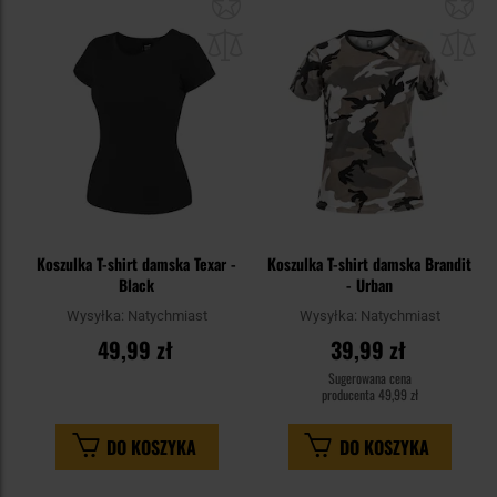
Dodaj
Do
do
do
schowka
sc
Koszulka T-shirt damska Texar -
Koszulka T-shirt damska Brandit
Black
- Urban
Wysyłka:
Natychmiast
Wysyłka:
Natychmiast
49,99 zł
39,99 zł
Sugerowana cena
producenta
49,99 zł
DO KOSZYKA
DO KOSZYKA