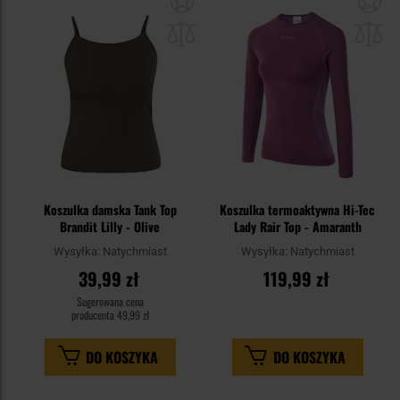
do
do
schowka
sc
Koszulka damska Tank Top
Koszulka termoaktywna Hi-Tec
Brandit Lilly - Olive
Lady Rair Top - Amaranth
Wysyłka:
Natychmiast
Wysyłka:
Natychmiast
39,99 zł
119,99 zł
Sugerowana cena
producenta
49,99 zł
DO KOSZYKA
DO KOSZYKA