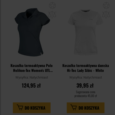
Dodaj
Do
do
do
schowka
sc
Koszulka termoaktywna Polo
Koszulka termoaktywna damska
Helikon-Tex Women's UTL
Hi-Tec Lady Sibic - White
TopCool Lite - Shadow Grey
Wysyłka:
Natychmiast
Wysyłka:
Natychmiast
124,95 zł
39,95 zł
Sugerowana cena
producenta
45,00 zł
DO KOSZYKA
DO KOSZYKA