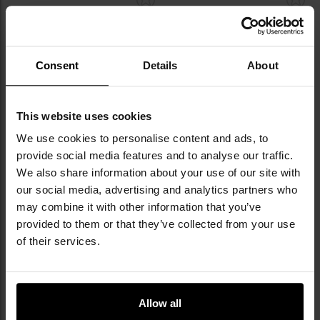
do
do
schowka
sc
Consent
Details
About
This website uses cookies
We use cookies to personalise content and ads, to
LETNIA WYPRZEDAŻ
provide social media features and to analyse our traffic.
Koszulka T-Shirt damska
Koszulka damska Tank Top
We also share information about your use of our site with
TigerWood Punisher - Black
Brandit Ela - Black
our social media, advertising and analytics partners who
Wysyłka:
Natychmiast
Wysyłka:
Natychmiast
may combine it with other information that you’ve
59,95 zł
39,95 zł
59,95 zł
provided to them or that they’ve collected from your use
of their services.
DO KOSZYKA
DO KOSZYKA
Dodaj
Do
Allow all
do
do