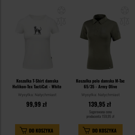
Dodaj
Do
do
do
schowka
sc
Koszulka T-Shirt damska
Koszulka polo damska M-Tac
Helikon-Tex TactiCat - White
65/35 - Army Olive
Wysyłka:
Natychmiast
Wysyłka:
Natychmiast
99,99 zł
139,95 zł
Sugerowana cena
producenta
159,95 zł
DO KOSZYKA
DO KOSZYKA