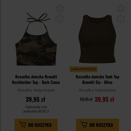
Dodaj
Do
do
do
schowka
sc
LETNIA WYPRZEDAŻ
Koszulka damska Brandit
Koszulka damska Tank Top
Neckholder Top - Dark Camo
Brandit Ela - Olive
Wysyłka:
Natychmiast
Wysyłka:
Natychmiast
39,95 zł
39,95 zł
59,95 zł
Sugerowana cena
producenta
49,95 zł
DO KOSZYKA
DO KOSZYKA