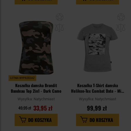
Dodaj
Do
do
do
schowka
sc
LETNIA WYPRZEDAŻ
Koszulka damska Brandit
Koszulka T-Shirt damska
Bandeau Top 2in1 - Dark Camo
Helikon-Tex Combat Date - Mid
Grey Melange
Wysyłka:
Natychmiast
Wysyłka:
Natychmiast
33,95 zł
99,99 zł
49,95 zł
DO KOSZYKA
DO KOSZYKA