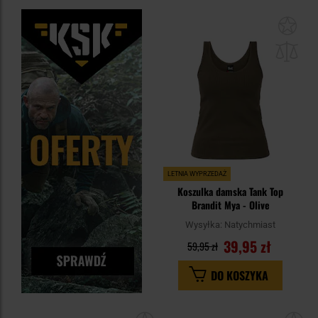
Dod
do
sc
LETNIA WYPRZEDAŻ
Koszulka damska Tank Top
Brandit Mya - Olive
Wysyłka:
Natychmiast
39,95 zł
59,95 zł
DO KOSZYKA