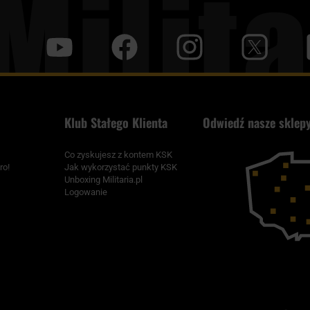
y
f
i
t
tt
Klub Stałego Klienta
Odwiedź nasze sklepy
Co zyskujesz z kontem KSK
ro!
Jak wykorzystać punkty KSK
Unboxing Militaria.pl
Logowanie