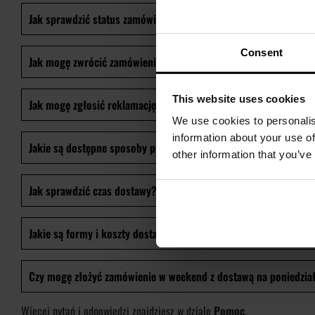
Jak sprawdzić status zamówienia?
Consent
Jak mogę zwrócić zamówienie?
This website uses cookies
Jak mogę zgłosić reklamację?
We use cookies to personalis
information about your use of
Jakie są dostępne sposoby płatności?
other information that you’ve
Jak sprawdzić czas dostawy?
Jakie są formy i koszty dostawy?
Czy mogę złożyć zamówienie w weekend z dostawą na poniedzia
Więcej pytań i odpowiedzi znajdziesz w dziale
Pomoc
.