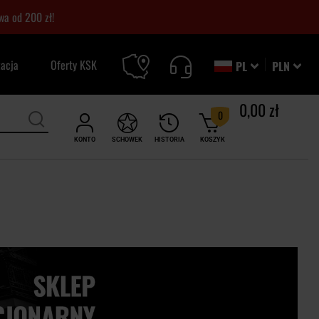
a od 200 zł!
zacja
Oferty KSK
PL
PLN
0,00 zł
0
KONTO
SCHOWEK
HISTORIA
KOSZYK