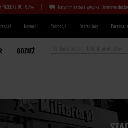
|
YPRZEDAŻ DO -50%
Natychmiastowa wysyłka! Darmowa dostaw
przedaż
Nowości
Promocje
Bestsellery
Personali
R
ODZIEŻ