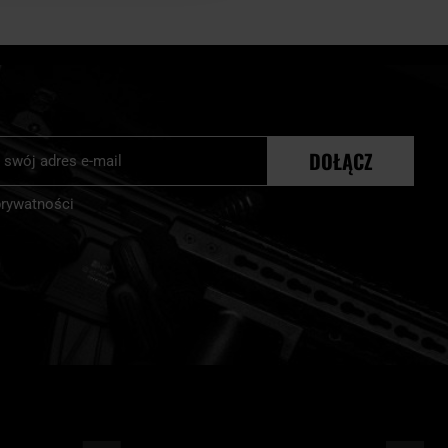
j
DOŁĄCZ
r:
prywatności