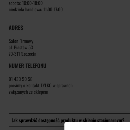
sobota:
10:00-18:00
niedziela handlowa:
11:00-17:00
ADRES
Salon Firmowy
al. Piastów 53
70-311 Szczecin
NUMER TELEFONU
91 433 50 58
prosimy o kontakt TYLKO w sprawach
związanych ze sklepem
Jak sprawdzić dostępność produktu w sklepie stacjonarnym?