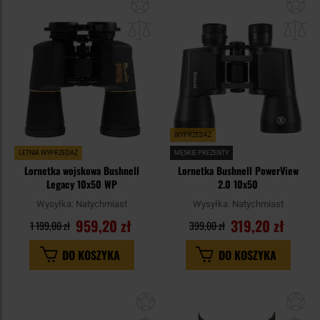
Dodaj
Do
do
do
schowka
sc
WYPRZEDAŻ
LETNIA WYPRZEDAŻ
MĘSKIE PREZENTY
Lornetka wojskowa Bushnell
Lornetka Bushnell PowerView
Legacy 10x50 WP
2.0 10x50
Wysyłka:
Natychmiast
Wysyłka:
Natychmiast
959,20 zł
319,20 zł
1 199,00 zł
399,00 zł
DO KOSZYKA
DO KOSZYKA
Dodaj
Do
do
do