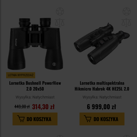
Dodaj
Do
do
do
schowka
sc
LETNIA WYPRZEDAŻ
Lornetka Bushnell PowerView
Lornetka multispektralna
2.0 20x50
Hikmicro Habrok 4K HE25L 2.0
Wysyłka:
Natychmiast
Wysyłka:
Natychmiast
314,30 zł
6 999,00 zł
449,00 zł
DO KOSZYKA
DO KOSZYKA