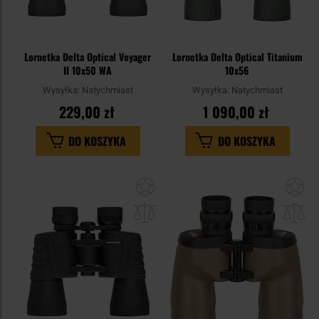
Lornetka Delta Optical Voyager
Lornetka Delta Optical Titanium
II 10x50 WA
10x56
Wysyłka:
Natychmiast
Wysyłka:
Natychmiast
229,00 zł
1 090,00 zł
DO KOSZYKA
DO KOSZYKA
Dodaj
Do
do
do
schowka
sc