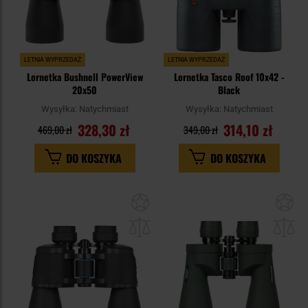
LETNIA WYPRZEDAŻ
LETNIA WYPRZEDAŻ
Lornetka Bushnell PowerView
Lornetka Tasco Roof 10x42 -
20x50
Black
Wysyłka:
Natychmiast
Wysyłka:
Natychmiast
328,30 zł
314,10 zł
469,00 zł
349,00 zł
DO KOSZYKA
DO KOSZYKA
Dodaj
Do
do
do
schowka
sc