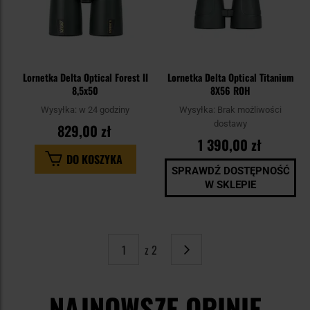
Lornetka Delta Optical Forest II
Lornetka Delta Optical Titanium
8,5x50
8X56 ROH
Wysyłka:
w 24 godziny
Wysyłka:
Brak możliwości
dostawy
829,00 zł
1 390,00 zł
DO KOSZYKA
SPRAWDŹ DOSTĘPNOŚĆ
W SKLEPIE
z 2
Strona
Następne
NAJNOWSZE OPINIE