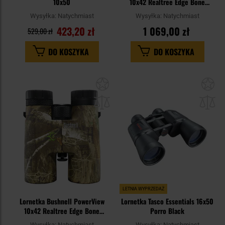
10x50
10x42 Realtree Edge Bone
Collector
Wysyłka:
Natychmiast
Wysyłka:
Natychmiast
423,20 zł
1 069,00 zł
529,00 zł
DO KOSZYKA
DO KOSZYKA
Dodaj
Do
do
do
schowka
sc
LETNIA WYPRZEDAŻ
Lornetka Bushnell PowerView
Lornetka Tasco Essentials 16x50
10x42 Realtree Edge Bone
Porro Black
Collector
Wysyłka:
Natychmiast
Wysyłka:
Natychmiast