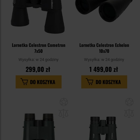
Lornetka Celestron Cometron
Lornetka Celestron Echelon
7x50
10x70
Wysyłka:
w 24 godziny
Wysyłka:
w 24 godziny
299,00 zł
1 499,00 zł
DO KOSZYKA
DO KOSZYKA
Dodaj
Do
do
do
schowka
sc