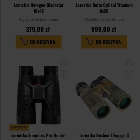
Lornetka Omegon Blackstar
Lornetka Delta Optical Titanium
10x42
8x56
Wysyłka:
Natychmiast
Wysyłka:
Natychmiast
379,00 zł
999,00 zł
DO KOSZYKA
DO KOSZYKA
Dodaj
Do
do
do
schowka
sc
WYPRZEDAŻ
Lornetka Simmons Pro Hunter
Lornetka Bushnell Engage X