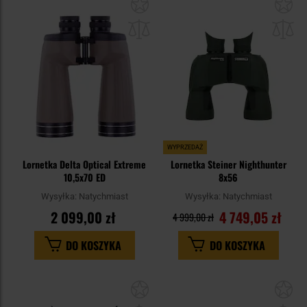
Dodaj
Do
do
do
schowka
sc
WYPRZEDAŻ
Lornetka Delta Optical Extreme
Lornetka Steiner Nighthunter
10,5x70 ED
8x56
Wysyłka:
Natychmiast
Wysyłka:
Natychmiast
2 099,00 zł
4 749,05 zł
4 999,00 zł
DO KOSZYKA
DO KOSZYKA
Dodaj
Do
do
do