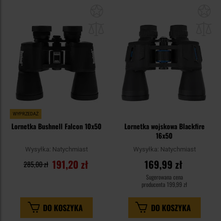
Dodaj
Do
do
do
schowka
sc
WYPRZEDAŻ
Lornetka Bushnell Falcon 10x50
Lornetka wojskowa Blackfire
16x50
Wysyłka:
Natychmiast
Wysyłka:
Natychmiast
191,20 zł
169,99 zł
285,00 zł
Sugerowana cena
producenta
199,99 zł
DO KOSZYKA
DO KOSZYKA