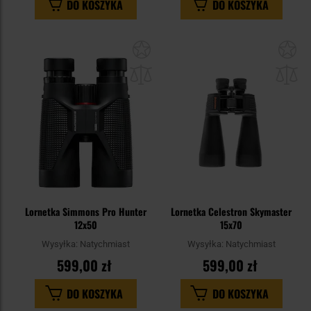
DO KOSZYKA
DO KOSZYKA
Dodaj
Do
do
do
schowka
sc
Lornetka Simmons Pro Hunter
Lornetka Celestron Skymaster
12x50
15x70
Wysyłka:
Natychmiast
Wysyłka:
Natychmiast
599,00 zł
599,00 zł
DO KOSZYKA
DO KOSZYKA