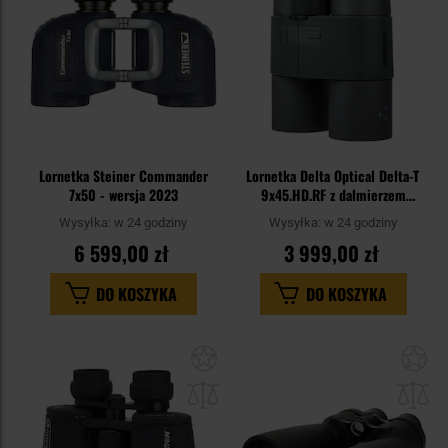
Lornetka Steiner Commander
Lornetka Delta Optical Delta-T
7x50 - wersja 2023
9x45.HD.RF z dalmierzem
laserowym
Wysyłka:
w 24 godziny
Wysyłka:
w 24 godziny
6 599,00 zł
3 999,00 zł
DO KOSZYKA
DO KOSZYKA
Dodaj
Do
do
do
schowka
sc