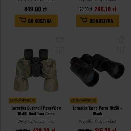
849,00 zł
296,10 zł
329,00 zł
DO KOSZYKA
DO KOSZYKA
Dodaj
Do
do
do
schowka
sc
LETNIA WYPRZEDAŻ
LETNIA WYPRZEDAŻ
Lornetka Bushnell PowerView
Lornetka Tasco Porro 10x50 -
10x50 Real Tree Camo
Black
Wysyłka:
Natychmiast
Wysyłka:
Natychmiast
439,20 zł
215,20 zł
549,00 zł
269,00 zł