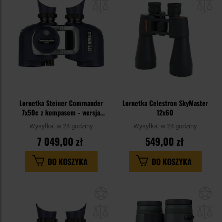
schowka
sc
Lornetka Steiner Commander
Lornetka Celestron SkyMaster
7x50c z kompasem - wersja
12x60
2023
Wysyłka:
w 24 godziny
Wysyłka:
w 24 godziny
7 049,00 zł
549,00 zł
DO KOSZYKA
DO KOSZYKA
Dodaj
Do
do
do
schowka
sc