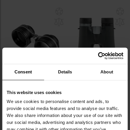
Dodaj
Do
do
do
schowka
sc
Consent
Details
About
Lornetka Omegon 2,1x42
Lornetka Omegon Hunter 2.0
12x50
This website uses cookies
Wysyłka:
Natychmiast
Wysyłka:
Natychmiast
639,00 zł
999,00 zł
We use cookies to personalise content and ads, to
provide social media features and to analyse our traffic.
Sugerowana cena
producenta
1 100,00 zł
We also share information about your use of our site with
our social media, advertising and analytics partners who
DO KOSZYKA
DO KOSZYKA
may combine it with other information that you’ve