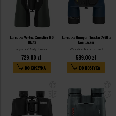
Lornetka Vortex Crossfire HD
Lornetka Omegon Seastar 7x50 z
10x42
kompasem
Wysyłka:
Natychmiast
Wysyłka:
Natychmiast
729,00 zł
589,00 zł
DO KOSZYKA
DO KOSZYKA
Dodaj
Do
do
do
schowka
sc