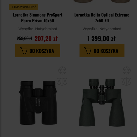
LETNIA WYPRZEDAŻ
Lornetka Simmons ProSport
Lornetka Delta Optical Extreme
Porro Prism 10x50
7x50 ED
Wysyłka:
Natychmiast
Wysyłka:
Natychmiast
207,20 zł
1 399,00 zł
259,00 zł
DO KOSZYKA
DO KOSZYKA
Dodaj
Do
do
do
schowka
sc