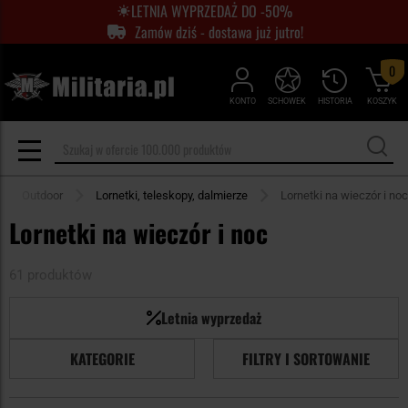
LETNIA WYPRZEDAŻ DO -50%
Zamów dziś - dostawa już jutro!
0
KONTO
SCHOWEK
HISTORIA
KOSZYK
Outdoor
Lornetki, teleskopy, dalmierze
Lornetki na wieczór i noc
Lornetki na wieczór i noc
61 produktów
Letnia wyprzedaż
KATEGORIE
FILTRY I SORTOWANIE