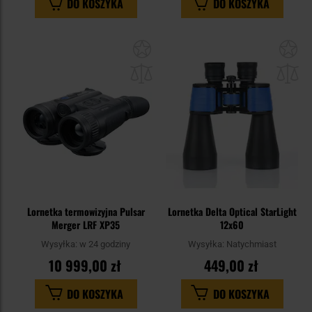
DO KOSZYKA
DO KOSZYKA
Dodaj
Do
do
do
schowka
sc
Lornetka termowizyjna Pulsar
Lornetka Delta Optical StarLight
Merger LRF XP35
12x60
Wysyłka:
w 24 godziny
Wysyłka:
Natychmiast
10 999,00 zł
449,00 zł
DO KOSZYKA
DO KOSZYKA