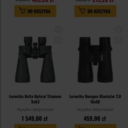
DO KOSZYKA
DO KOSZYKA
Dodaj
Do
do
do
schowka
sc
Lornetka Delta Optical Titanium
Lornetka Omegon Blackstar 2.0
9x63
10x50
Wysyłka:
Natychmiast
Wysyłka:
Natychmiast
1 549,00 zł
459,00 zł