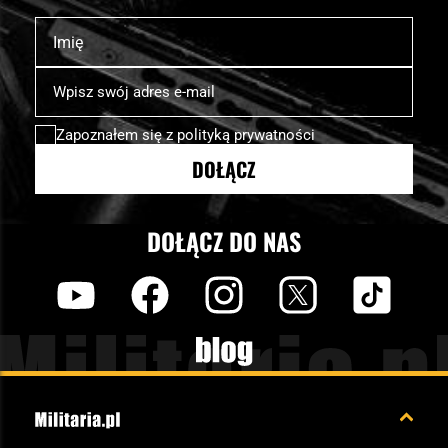
Imię
Subskrybuj
nasz
newsletter:
Zapoznałem się z
polityką prywatności
DOŁĄCZ
DOŁĄCZ DO NAS
y
f
i
t
tt
Blog