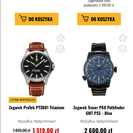
Sugerowana cena
producenta
2 890,00 zł
DO KOSZYKA
DO KOSZYKA
Dodaj
Do
do
do
schowka
sc
LETNIA WYPRZEDAŻ
Zegarek ProTek PT3001 Titanium
Zegarek Traser P68 Pathfinder
GMT PSS - Blue
Wysyłka:
Natychmiast
Wysyłka:
Natychmiast
1 519,00 zł
2 600,00 zł
1 899,00 zł