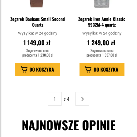
Zegarek Bauhaus Small Second
Zegarek Iron Annie Classic
Quartz
5932M-4 quartz
Wysyłka:
w 24 godziny
Wysyłka:
w 24 godziny
1 149,00 zł
1 249,00 zł
Sugerowana cena
Sugerowana cena
producenta
1 230,00 zł
producenta
1 337,00 zł
DO KOSZYKA
DO KOSZYKA
z 4
Strona
Następne
NAJNOWSZE OPINIE