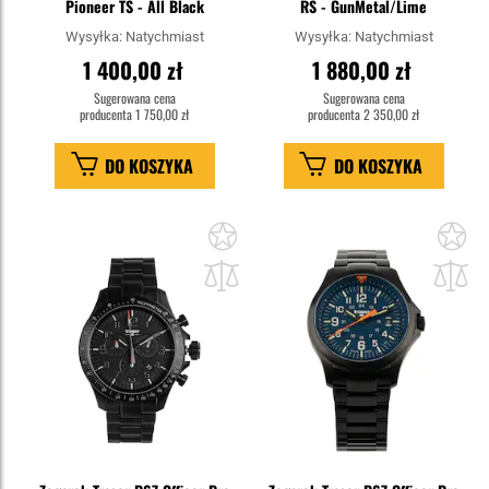
Pioneer TS - All Black
RS - GunMetal/Lime
Wysyłka:
Natychmiast
Wysyłka:
Natychmiast
1 400,00 zł
1 880,00 zł
Sugerowana cena
Sugerowana cena
producenta
1 750,00 zł
producenta
2 350,00 zł
DO KOSZYKA
DO KOSZYKA
Dodaj
Do
do
do
schowka
sc