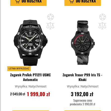
DO KOSZYKA
DO KOSZYKA
Dodaj
Do
do
do
schowka
sc
LETNIA WYPRZEDAŻ
Zegarek ProTek PT1211 USMC
Zegarek Traser P99 Iris TS -
Automatic
Khaki
Wysyłka:
Natychmiast
Wysyłka:
Natychmiast
1 999,00 zł
3 192,00 zł
2 549,00 zł
Sugerowana cena
producenta
3 990,00 zł