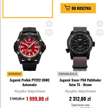
DO KOSZYKA
Dodaj
Do
do
do
schowka
sc
WYPRZEDAŻ
PERSONALIZACJA
Zegarek ProTek PT1212 USMC
Zegarek Traser P68 Pathfinder
Automatic
Solar TS - Brown
Wysyłka:
Natychmiast
Wysyłka:
Natychmiast
1 999,00 zł
2 312,00 zł
2 549,00 zł
Sugerowana cena