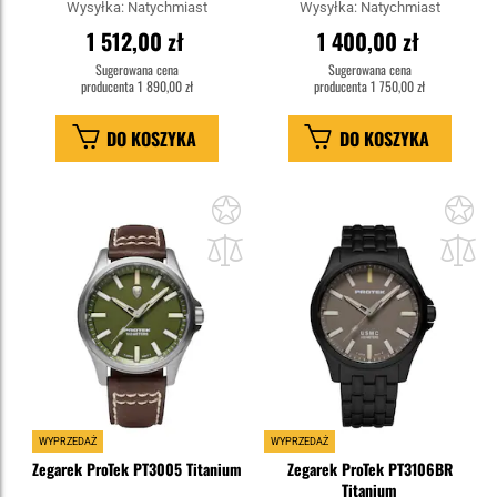
Wysyłka:
Natychmiast
Wysyłka:
Natychmiast
1 512,00 zł
1 400,00 zł
Sugerowana cena
Sugerowana cena
producenta
1 890,00 zł
producenta
1 750,00 zł
DO KOSZYKA
DO KOSZYKA
Dodaj
Do
do
do
schowka
sc
WYPRZEDAŻ
WYPRZEDAŻ
Zegarek ProTek PT3005 Titanium
Zegarek ProTek PT3106BR
Titanium