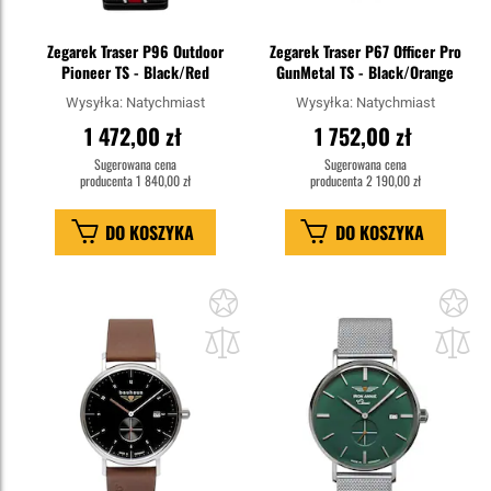
Zegarek Traser P96 Outdoor
Zegarek Traser P67 Officer Pro
Pioneer TS - Black/Red
GunMetal TS - Black/Orange
Wysyłka:
Natychmiast
Wysyłka:
Natychmiast
1 472,00 zł
1 752,00 zł
Sugerowana cena
Sugerowana cena
producenta
1 840,00 zł
producenta
2 190,00 zł
DO KOSZYKA
DO KOSZYKA
Dodaj
Do
do
do
schowka
sc