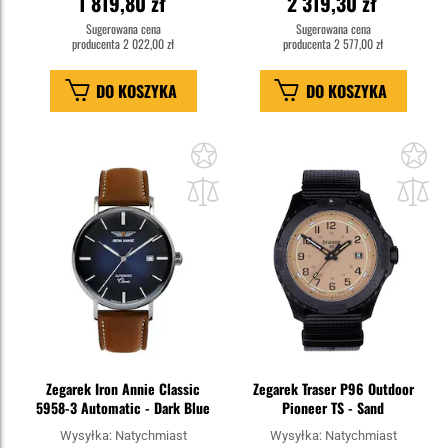
1 819,80 zł
2 319,30 zł
Sugerowana cena
Sugerowana cena
producenta
2 022,00 zł
producenta
2 577,00 zł
DO KOSZYKA
DO KOSZYKA
Dodaj
Do
do
do
schowka
sc
Zegarek Iron Annie Classic
Zegarek Traser P96 Outdoor
5958-3 Automatic - Dark Blue
Pioneer TS - Sand
Wysyłka:
Natychmiast
Wysyłka:
Natychmiast