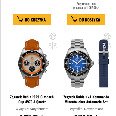
Sugerowana cena
producenta
1 067,00 zł
DO KOSZYKA
DO KOSZYKA
Dodaj
Do
do
do
schowka
sc
Zegarek Ruhla 1929 Glasbach
Zegarek Ruhla NVA Kommando
Cup 4970-1 Quartz
Minentaucher Automatic Set
Blue
Wysyłka:
Natychmiast
Wysyłka:
Natychmiast