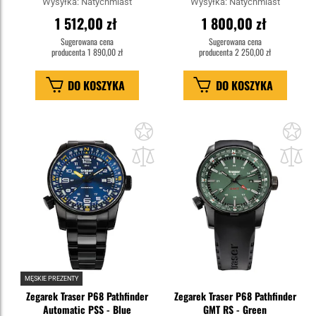
Wysyłka:
Natychmiast
Wysyłka:
Natychmiast
1 512,00 zł
1 800,00 zł
Sugerowana cena
Sugerowana cena
producenta
1 890,00 zł
producenta
2 250,00 zł
DO KOSZYKA
DO KOSZYKA
Dodaj
Do
do
do
schowka
sc
MĘSKIE PREZENTY
Zegarek Traser P68 Pathfinder
Zegarek Traser P68 Pathfinder
Automatic PSS - Blue
GMT RS - Green