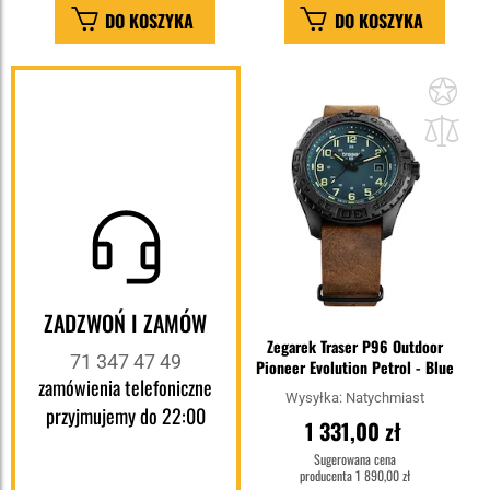
DO KOSZYKA
DO KOSZYKA
Dod
do
sc
ZADZWOŃ I ZAMÓW
Zegarek Traser P96 Outdoor
71 347 47 49
Pioneer Evolution Petrol - Blue
zamówienia telefoniczne
Wysyłka:
Natychmiast
przyjmujemy do 22:00
1 331,00 zł
Sugerowana cena
producenta
1 890,00 zł