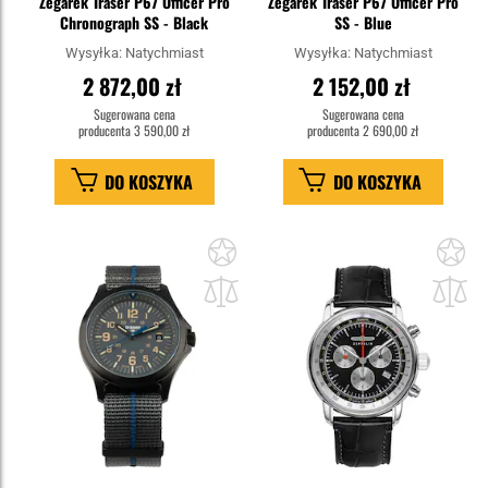
Zegarek Traser P67 Officer Pro
Zegarek Traser P67 Officer Pro
Chronograph SS - Black
SS - Blue
Wysyłka:
Natychmiast
Wysyłka:
Natychmiast
2 872,00 zł
2 152,00 zł
Sugerowana cena
Sugerowana cena
producenta
3 590,00 zł
producenta
2 690,00 zł
DO KOSZYKA
DO KOSZYKA
Dodaj
Do
do
do
schowka
sc