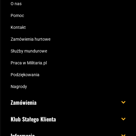
O nas
Pomoc
Kontakt
Zamówienia hurtowe
Służby mundurowe
Praca w Militaria.pl
Podziękowania
Nagrody
Zamówienia
Koszt i czas dostawy
Klub Stałego Klienta
Zamów do 23:00 - dostawa jutro!
Co zyskujesz z kontem KSK
Informacje