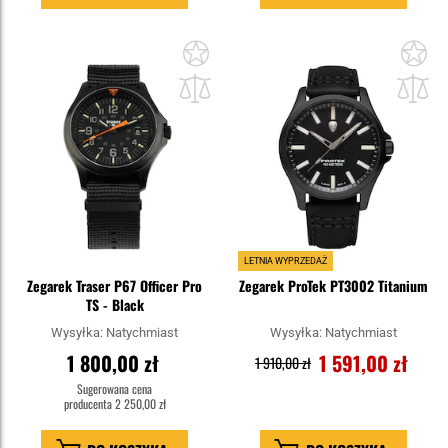
Dodaj
Do
do
do
schowka
sc
LETNIA WYPRZEDAŻ
Zegarek Traser P67 Officer Pro
Zegarek ProTek PT3002 Titanium
TS - Black
Wysyłka:
Natychmiast
Wysyłka:
Natychmiast
1 800,00 zł
1 591,00 zł
1 910,00 zł
Sugerowana cena
producenta
2 250,00 zł