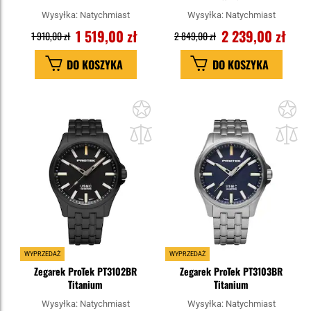
Wysyłka:
Natychmiast
Wysyłka:
Natychmiast
1 519,00 zł
2 239,00 zł
1 910,00 zł
2 849,00 zł
DO KOSZYKA
DO KOSZYKA
Dodaj
Do
do
do
schowka
sc
WYPRZEDAŻ
WYPRZEDAŻ
Zegarek ProTek PT3102BR
Zegarek ProTek PT3103BR
Titanium
Titanium
Wysyłka:
Natychmiast
Wysyłka:
Natychmiast