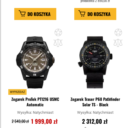
producenta
2 890,00 zł
DO KOSZYKA
DO KOSZYKA
Dodaj
Do
do
do
schowka
sc
WYPRZEDAŻ
Zegarek ProTek PT1216 USMC
Zegarek Traser P68 Pathfinder
Automatic
Solar TS - Black
Wysyłka:
Natychmiast
Wysyłka:
Natychmiast
1 999,00 zł
2 312,00 zł
2 549,00 zł