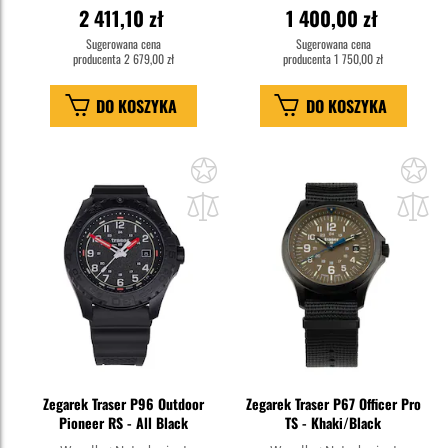
2 411,10 zł
1 400,00 zł
Sugerowana cena
Sugerowana cena
producenta
2 679,00 zł
producenta
1 750,00 zł
DO KOSZYKA
DO KOSZYKA
Dodaj
Do
do
do
schowka
sc
Zegarek Traser P96 Outdoor
Zegarek Traser P67 Officer Pro
Pioneer RS - All Black
TS - Khaki/Black