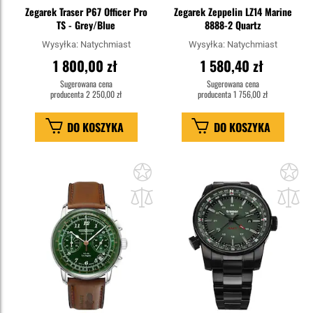
Zegarek Traser P67 Officer Pro
Zegarek Zeppelin LZ14 Marine
TS - Grey/Blue
8888-2 Quartz
Wysyłka:
Natychmiast
Wysyłka:
Natychmiast
1 800,00 zł
1 580,40 zł
Sugerowana cena
Sugerowana cena
producenta
2 250,00 zł
producenta
1 756,00 zł
DO KOSZYKA
DO KOSZYKA
Dodaj
Do
do
do
schowka
sc