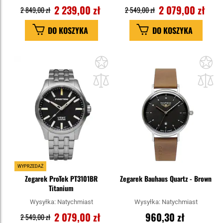
2 239,00 zł
2 079,00 zł
2 849,00 zł
2 549,00 zł
DO KOSZYKA
DO KOSZYKA
Dodaj
Do
do
do
schowka
sc
WYPRZEDAŻ
Zegarek ProTek PT3101BR
Zegarek Bauhaus Quartz - Brown
Titanium
Wysyłka:
Natychmiast
Wysyłka:
Natychmiast
2 079,00 zł
960,30 zł
2 549,00 zł