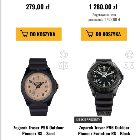
279,00 zł
1 280,00 zł
Sugerowana cena
producenta
1 422,00 zł
DO KOSZYKA
DO KOSZYKA
Dodaj
Do
do
do
schowka
sc
MĘSKIE PREZENTY
Zegarek Traser P96 Outdoor
Zegarek Traser P96 Outdoor
Pioneer RS - Sand
Pioneer Evolution RS - Black