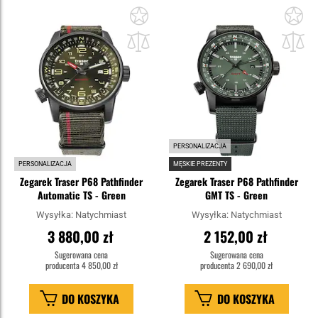
Dodaj
Do
do
do
schowka
sc
PERSONALIZACJA
PERSONALIZACJA
MĘSKIE PREZENTY
Zegarek Traser P68 Pathfinder
Zegarek Traser P68 Pathfinder
Automatic TS - Green
GMT TS - Green
Wysyłka:
Natychmiast
Wysyłka:
Natychmiast
3 880,00 zł
2 152,00 zł
Sugerowana cena
Sugerowana cena
producenta
4 850,00 zł
producenta
2 690,00 zł
DO KOSZYKA
DO KOSZYKA