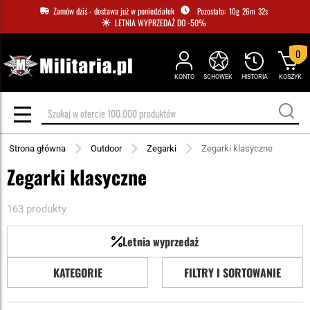
Zamów dziś - dostawa już w poniedziałek
10
g
26
m
31
s
LETNIA WYPRZEDAŻ DO -50%
0
KONTO
SCHOWEK
HISTORIA
KOSZYK
Strona główna
Outdoor
Zegarki
Zegarki klasyczne
Zegarki klasyczne
163 produkty
Letnia wyprzedaż
KATEGORIE
FILTRY I SORTOWANIE