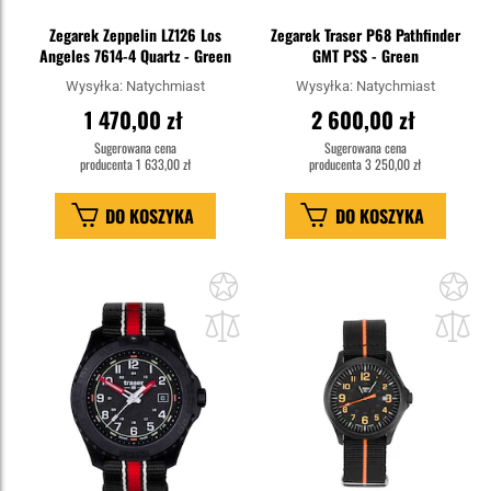
Zegarek Zeppelin LZ126 Los
Zegarek Traser P68 Pathfinder
Angeles 7614-4 Quartz - Green
GMT PSS - Green
Wysyłka:
Natychmiast
Wysyłka:
Natychmiast
1 470,00 zł
2 600,00 zł
Sugerowana cena
Sugerowana cena
producenta
1 633,00 zł
producenta
3 250,00 zł
DO KOSZYKA
DO KOSZYKA
Dodaj
Do
do
do
schowka
sc