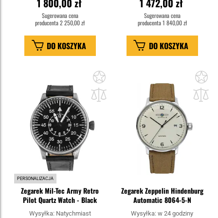
1 800,00 zł
1 472,00 zł
Sugerowana cena
Sugerowana cena
producenta
2 250,00 zł
producenta
1 840,00 zł
DO KOSZYKA
DO KOSZYKA
Dodaj
Do
do
do
schowka
sc
PERSONALIZACJA
Zegarek Mil-Tec Army Retro
Zegarek Zeppelin Hindenburg
Pilot Quartz Watch - Black
Automatic 8064-5-N
Wysyłka:
Natychmiast
Wysyłka:
w 24 godziny