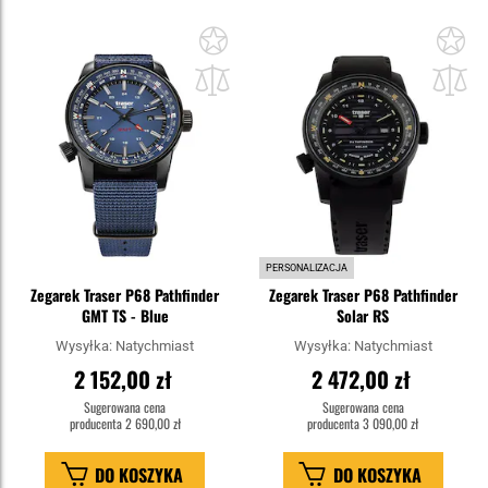
Dodaj
Do
do
do
schowka
sc
PERSONALIZACJA
Zegarek Traser P68 Pathfinder
Zegarek Traser P68 Pathfinder
GMT TS - Blue
Solar RS
Wysyłka:
Natychmiast
Wysyłka:
Natychmiast
2 152,00 zł
2 472,00 zł
Sugerowana cena
Sugerowana cena
producenta
2 690,00 zł
producenta
3 090,00 zł
DO KOSZYKA
DO KOSZYKA