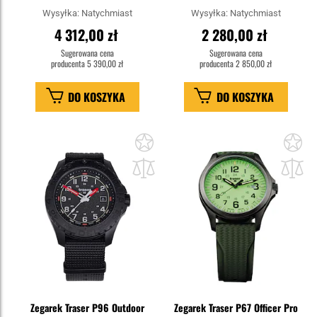
Wysyłka:
Natychmiast
Wysyłka:
Natychmiast
4 312,00 zł
2 280,00 zł
Sugerowana cena
Sugerowana cena
producenta
5 390,00 zł
producenta
2 850,00 zł
DO KOSZYKA
DO KOSZYKA
Dodaj
Do
do
do
schowka
sc
Zegarek Traser P96 Outdoor
Zegarek Traser P67 Officer Pro