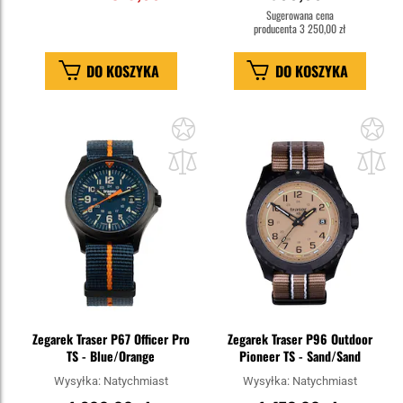
Sugerowana cena
producenta
3 250,00 zł
DO KOSZYKA
DO KOSZYKA
Dodaj
Do
do
do
schowka
sc
Zegarek Traser P67 Officer Pro
Zegarek Traser P96 Outdoor
TS - Blue/Orange
Pioneer TS - Sand/Sand
Wysyłka:
Natychmiast
Wysyłka:
Natychmiast