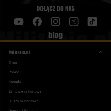
DOŁĄCZ DO NAS
y
f
i
t
tt
Blog
O nas
Pomoc
Kontakt
Zamówienia hurtowe
Służby mundurowe
Praca w Militaria.pl