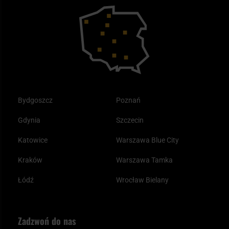
Bushcraft - co to jest i jak zacząć?
Outdoor
Tax Free
Plecak ewakuacyjny preppersa
Odzież
Bydgoszcz
Poznań
Gdynia
Szczecin
Katowice
Warszawa Blue City
Kraków
Warszawa Tamka
Łódź
Wrocław Bielany
Zadzwoń do nas