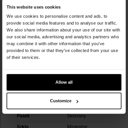
mundurów i wyposażenia wojskowego,
cieszących się uznaniem wśród kolekcjonerów i
This website uses cookies
rekonstruktorów.
We use cookies to personalise content and ads, to
provide social media features and to analyse our traffic.
DANE TECHNICZNE
We also share information about your use of our site with
our social media, advertising and analytics partners who
may combine it with other information that you’ve
provided to them or that they’ve collected from your use
of their services.
Więcej
Płeć
Męska
informacji
Smartwatch
Nie
Allow all
Materiał obudowy
mosiądz
Rodzaj mechanizmu
Kwarcowy
Customize
Zasilanie zegarka
Bateria SR626SW
Pasek
Skórzany
Szkło
Mineralne