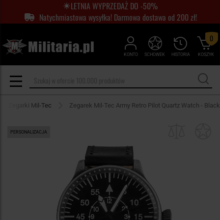
LETNIA WYPRZEDAŻ DO -50%
Natychmiastowa wysyłka! Darmowa dostawa od 200 zł!
0
KONTO
SCHOWEK
HISTORIA
KOSZYK
Zegarki Mil-Tec
Zegarek Mil-Tec Army Retro Pilot Quartz Watch - Black
PERSONALIZACJA