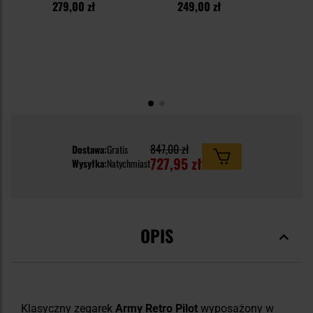
3
279,00 zł
249,00 zł
1
847,00 zł
Dostawa:
Gratis
727,95 zł
Wysyłka:
Natychmiast
OPIS
Klasyczny zegarek
Army Retro Pilot
wyposażony w