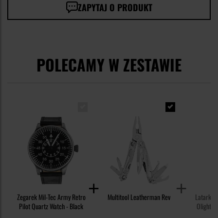
ZAPYTAJ O PRODUKT
POLECAMY W ZESTAWIE
Zegarek Mil-Tec Army Retro
Multitool Leatherman Rev
Latarka 
Pilot Quartz Watch - Black
Olight P
White Blac