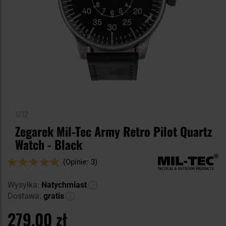
1/12
Zegarek Mil-Tec Army Retro Pilot Quartz
Watch - Black
Ocena:
(Opinie: 3)
94
100
% of
Wysyłka:
Natychmiast
Dostawa:
gratis
279,00 zł