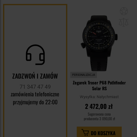
Dod
do
sc
ZADZWOŃ I ZAMÓW
PERSONALIZACJA
Zegarek Traser P68 Pathfinder
71 347 47 49
Solar RS
zamówienia telefoniczne
Wysyłka:
Natychmiast
przyjmujemy do 22:00
2 472,00 zł
Sugerowana cena
producenta
3 090,00 zł
DO KOSZYKA