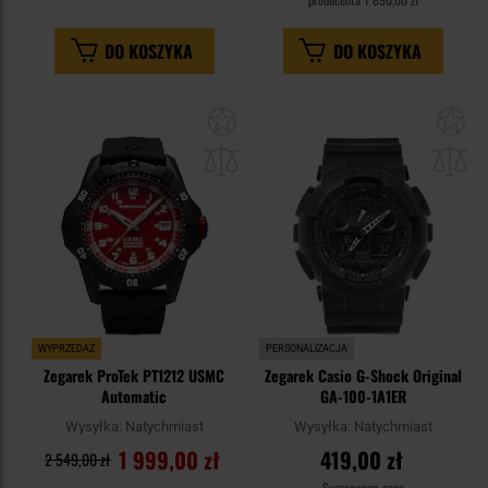
DO KOSZYKA
DO KOSZYKA
Dodaj
Do
do
do
schowka
sc
WYPRZEDAŻ
PERSONALIZACJA
Zegarek ProTek PT1212 USMC
Zegarek Casio G-Shock Original
Automatic
GA-100-1A1ER
Wysyłka:
Natychmiast
Wysyłka:
Natychmiast
1 999,00 zł
419,00 zł
2 549,00 zł
Sugerowana cena