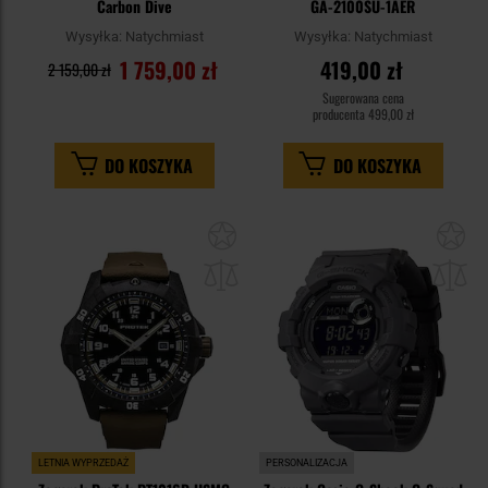
Carbon Dive
GA-2100SU-1AER
Wysyłka:
Natychmiast
Wysyłka:
Natychmiast
1 759,00 zł
419,00 zł
2 159,00 zł
Sugerowana cena
producenta
499,00 zł
DO KOSZYKA
DO KOSZYKA
Dodaj
Do
do
do
schowka
sc
LETNIA WYPRZEDAŻ
PERSONALIZACJA