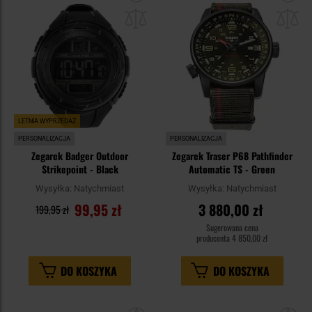
do
do
schowka
sc
LETNIA WYPRZEDAŻ
PERSONALIZACJA
PERSONALIZACJA
Zegarek Badger Outdoor
Zegarek Traser P68 Pathfinder
Strikepoint - Black
Automatic TS - Green
Wysyłka:
Natychmiast
Wysyłka:
Natychmiast
99,95 zł
3 880,00 zł
199,95 zł
Sugerowana cena
producenta
4 850,00 zł
DO KOSZYKA
DO KOSZYKA