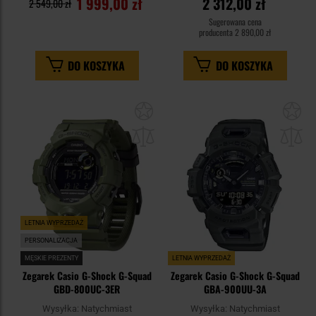
1 999,00 zł
2 312,00 zł
2 549,00 zł
Sugerowana cena
producenta
2 890,00 zł
DO KOSZYKA
DO KOSZYKA
Dodaj
Do
do
do
schowka
sc
LETNIA WYPRZEDAŻ
PERSONALIZACJA
MĘSKIE PREZENTY
LETNIA WYPRZEDAŻ
Zegarek Casio G-Shock G-Squad
Zegarek Casio G-Shock G-Squad
GBD-800UC-3ER
GBA-900UU-3A
Wysyłka:
Natychmiast
Wysyłka:
Natychmiast