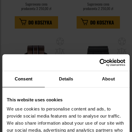
Sugerowana cena
Sugerowana cena
producenta
3 250,00 zł
producenta
2 250,00 zł
DO KOSZYKA
DO KOSZYKA
Dodaj
Do
do
do
schowka
sc
Consent
Details
About
This website uses cookies
PERSONALIZACJA
We use cookies to personalise content and ads, to
Zegarek Traser P96 Outdoor
Zegarek Casio G-Shock Original
Pioneer TS - Sand/Sand
GA-100-1A4ER
provide social media features and to analyse our traffic.
We also share information about your use of our site with
Wysyłka:
Natychmiast
Wysyłka:
Natychmiast
our social media, advertising and analytics partners who