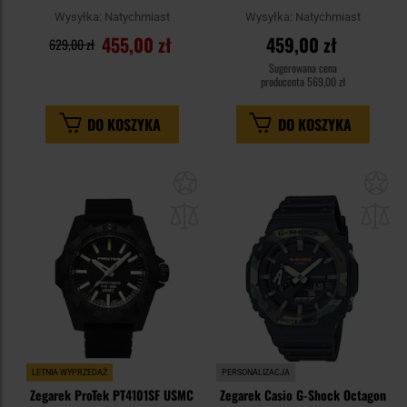
Wysyłka:
Natychmiast
Wysyłka:
Natychmiast
455,00 zł
459,00 zł
629,00 zł
Sugerowana cena
producenta
569,00 zł
DO KOSZYKA
DO KOSZYKA
Dodaj
Do
do
do
schowka
sc
LETNIA WYPRZEDAŻ
PERSONALIZACJA
Zegarek ProTek PT4101SF USMC
Zegarek Casio G-Shock Octagon