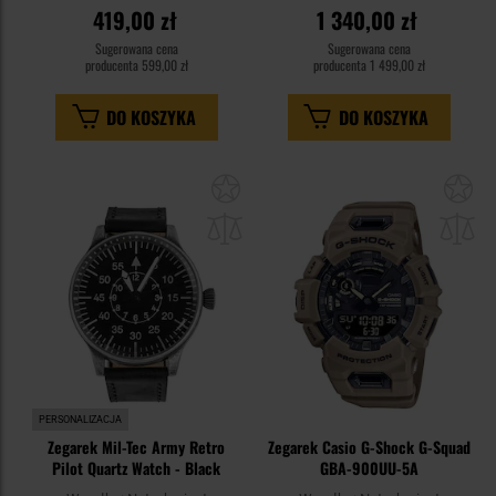
419,00 zł
1 340,00 zł
Sugerowana cena
Sugerowana cena
producenta
599,00 zł
producenta
1 499,00 zł
DO KOSZYKA
DO KOSZYKA
Dodaj
Do
do
do
schowka
sc
PERSONALIZACJA
Zegarek Mil-Tec Army Retro
Zegarek Casio G-Shock G-Squad
Pilot Quartz Watch - Black
GBA-900UU-5A