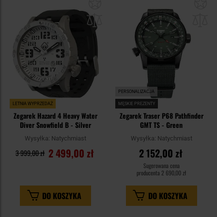
Dodaj
Do
do
do
schowka
sc
PERSONALIZACJA
LETNIA WYPRZEDAŻ
MĘSKIE PREZENTY
Zegarek Hazard 4 Heavy Water
Zegarek Traser P68 Pathfinder
Diver Snowfield B - Silver
GMT TS - Green
Wysyłka:
Natychmiast
Wysyłka:
Natychmiast
2 499,00 zł
2 152,00 zł
3 999,00 zł
Sugerowana cena
producenta
2 690,00 zł
DO KOSZYKA
DO KOSZYKA