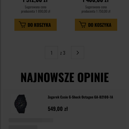
Sugerowana cena
Sugerowana cena
producenta
1 890,00 zł
producenta
1 750,00 zł
DO KOSZYKA
DO KOSZYKA
z 3
Strona
Następne
NAJNOWSZE OPINIE
Zegarek Casio G-Shock Octagon GA-B2100-1A
549,00 zł