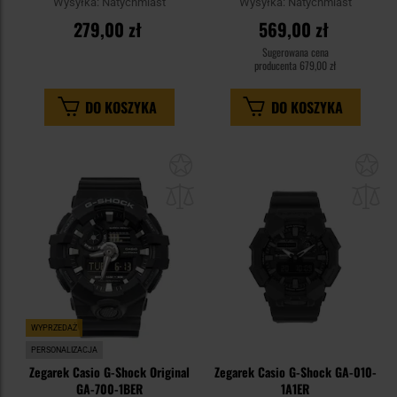
Wysyłka:
Natychmiast
Wysyłka:
Natychmiast
279,00 zł
569,00 zł
Sugerowana cena
producenta
679,00 zł
DO KOSZYKA
DO KOSZYKA
Dodaj
Do
do
do
schowka
sc
WYPRZEDAŻ
PERSONALIZACJA
Zegarek Casio G-Shock Original
Zegarek Casio G-Shock GA-010-
GA-700-1BER
1A1ER