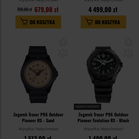
679,00 zł
4 499,00 zł
799,00 zł
DO KOSZYKA
DO KOSZYKA
Dodaj
Do
do
do
schowka
sc
MĘSKIE PREZENTY
Zegarek Traser P96 Outdoor
Zegarek Traser P96 Outdoor
Pioneer RS - Sand
Pioneer Evolution RS - Black
Wysyłka:
Natychmiast
Wysyłka:
Natychmiast
1 512,00 zł
1 400,00 zł