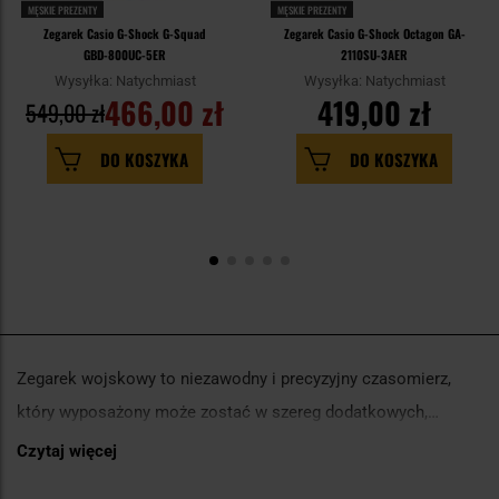
MĘSKIE PREZENTY
MĘSKIE PREZENTY
Zegarek Casio G-Shock G-Squad
Zegarek Casio G-Shock Octagon GA-
GBD-800UC-5ER
2110SU-3AER
Wysyłka: Natychmiast
Wysyłka: Natychmiast
466,00 zł
419,00 zł
549,00 zł
DO KOSZYKA
DO KOSZYKA
Zegarek wojskowy to niezawodny i precyzyjny czasomierz,
który wyposażony może zostać w szereg dodatkowych,
przydatnych funkcji. Dzięki potrzebie posiadania przez
Czytaj więcej
Zegarek wojskowy projektowany jest przede wszystkim tak,
żołnierzy informacji o czasie zawdzięczamy przekształcenie
żeby odpowiadał na potrzeby żołnierzy i funkcjonariuszy