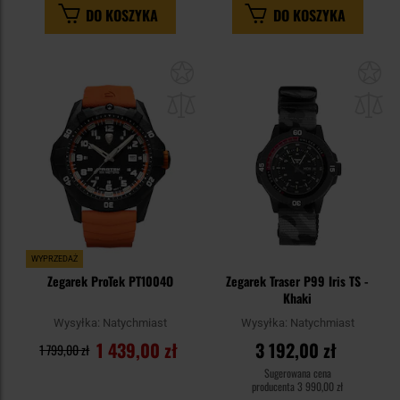
DO KOSZYKA
DO KOSZYKA
Dodaj
Do
do
do
schowka
sc
WYPRZEDAŻ
Zegarek ProTek PT1004O
Zegarek Traser P99 Iris TS -
Khaki
Wysyłka:
Natychmiast
Wysyłka:
Natychmiast
1 439,00 zł
3 192,00 zł
1 799,00 zł
Sugerowana cena
producenta
3 990,00 zł