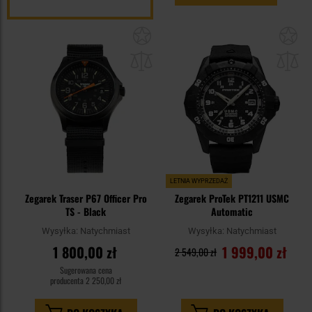
Dodaj
Do
do
do
schowka
sc
LETNIA WYPRZEDAŻ
Zegarek Traser P67 Officer Pro
Zegarek ProTek PT1211 USMC
TS - Black
Automatic
Wysyłka:
Natychmiast
Wysyłka:
Natychmiast
1 800,00 zł
1 999,00 zł
2 549,00 zł
Sugerowana cena
producenta
2 250,00 zł