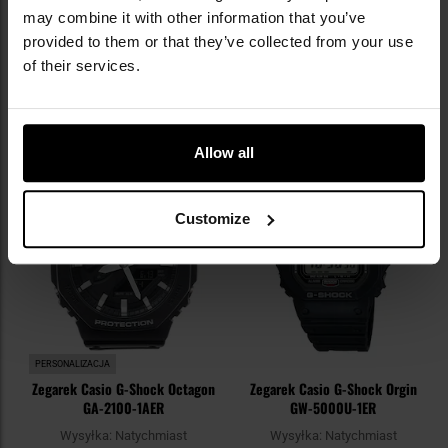
1 472,00 zł
419,00 zł
may combine it with other information that you’ve
Sugerowana cena
Sugerowana cena
provided to them or that they’ve collected from your use
producenta
1 840,00 zł
producenta
569,00 zł
of their services.
DO KOSZYKA
DO KOSZYKA
Dodaj
Do
Allow all
do
do
schowka
sc
Customize
PERSONALIZACJA
Zegarek Casio G-Shock Octagon
Zegarek Casio G-Shock Orgin
GA-2100-1AER
GW-5000U-1ER
Wysyłka:
Natychmiast
Wysyłka:
Natychmiast