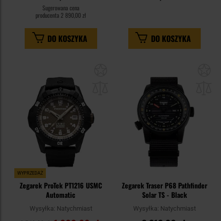
Sugerowana cena
producenta
2 890,00 zł
DO KOSZYKA
DO KOSZYKA
Dodaj
Do
do
do
schowka
sc
WYPRZEDAŻ
Zegarek ProTek PT1216 USMC
Zegarek Traser P68 Pathfinder
Automatic
Solar TS - Black
Wysyłka:
Natychmiast
Wysyłka:
Natychmiast