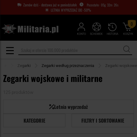
Zamów dziś - dostawa już w poniedziałek
05
g
32
m
25
s
LETNIA WYPRZEDAŻ DO -50%
0
KONTO
SCHOWEK
HISTORIA
KOSZYK
door
Zegarki
Zegarki według przeznaczenia
Zegarki wojskowe
Zegarki wojskowe i militarne
125 produktów
Letnia wyprzedaż
KATEGORIE
FILTRY I SORTOWANIE