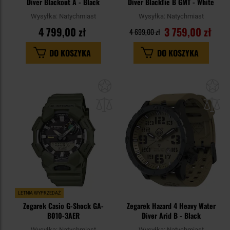
Diver Blackout A - Black
Diver BlackTie B GMT - White
Wysyłka:
Natychmiast
Wysyłka:
Natychmiast
4 799,00 zł
3 759,00 zł
4 699,00 zł
DO KOSZYKA
DO KOSZYKA
Dodaj
Do
do
do
schowka
sc
LETNIA WYPRZEDAŻ
Zegarek Casio G-Shock GA-
Zegarek Hazard 4 Heavy Water
B010-3AER
Diver Arid B - Black
Wysyłka:
Natychmiast
Wysyłka:
Natychmiast