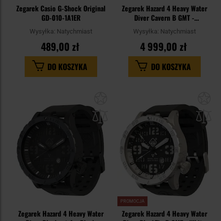
Zegarek Casio G-Shock Original
Zegarek Hazard 4 Heavy Water
GD-010-1A1ER
Diver Cavern B GMT -
Black/Green
Wysyłka:
Natychmiast
Wysyłka:
Natychmiast
489,00 zł
4 999,00 zł
DO KOSZYKA
DO KOSZYKA
Dodaj
Do
do
do
schowka
sc
PROMOCJA
Zegarek Hazard 4 Heavy Water
Zegarek Hazard 4 Heavy Water