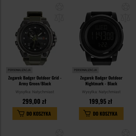
Dodaj
Do
do
do
schowka
sc
PERSONALIZACJA
PERSONALIZACJA
Zegarek Badger Outdoor Grid -
Zegarek Badger Outdoor
Army Green/Black
Nightmark - Black
Wysyłka:
Natychmiast
Wysyłka:
Natychmiast
299,00 zł
199,95 zł
DO KOSZYKA
DO KOSZYKA
Dodaj
Do