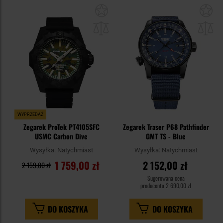
Dodaj
Do
do
do
schowka
sc
WYPRZEDAŻ
Zegarek ProTek PT4105SFC
Zegarek Traser P68 Pathfinder
USMC Carbon Dive
GMT TS - Blue
Wysyłka:
Natychmiast
Wysyłka:
Natychmiast
1 759,00 zł
2 152,00 zł
2 159,00 zł
Sugerowana cena
producenta
2 690,00 zł
DO KOSZYKA
DO KOSZYKA