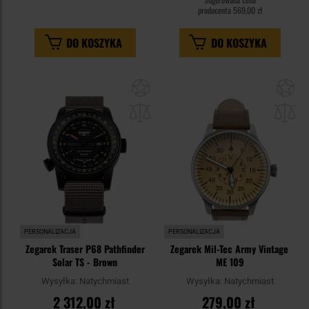
producenta
569,00 zł
DO KOSZYKA
DO KOSZYKA
Dodaj
Do
do
do
schowka
sc
PERSONALIZACJA
PERSONALIZACJA
Zegarek Traser P68 Pathfinder
Zegarek Mil-Tec Army Vintage
Solar TS - Brown
ME 109
Wysyłka:
Natychmiast
Wysyłka:
Natychmiast
2 312,00 zł
279,00 zł