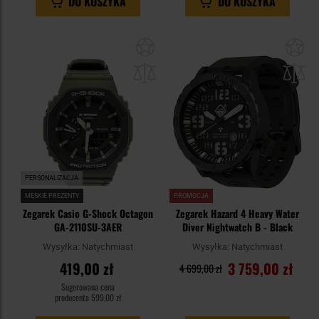
DO KOSZYKA
DO KOSZYKA
Dodaj
Do
do
do
schowka
sc
PERSONALIZACJA
MĘSKIE PREZENTY
PROMOCJA
Zegarek Casio G-Shock Octagon
Zegarek Hazard 4 Heavy Water
GA-2110SU-3AER
Diver Nightwatch B - Black
Wysyłka:
Natychmiast
Wysyłka:
Natychmiast
419,00 zł
3 759,00 zł
4 699,00 zł
Sugerowana cena
producenta
599,00 zł