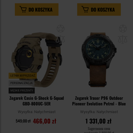
DO KOSZYKA
DO KOSZYKA
Dodaj
Do
do
do
schowka
sc
LETNIA WYPRZEDAŻ
PERSONALIZACJA
MĘSKIE PREZENTY
Zegarek Casio G-Shock G-Squad
Zegarek Traser P96 Outdoor
GBD-800UC-5ER
Pioneer Evolution Petrol - Blue
Wysyłka:
Natychmiast
Wysyłka:
Natychmiast
466,00 zł
1 331,00 zł
549,00 zł
Sugerowana cena
producenta
1 890,00 zł