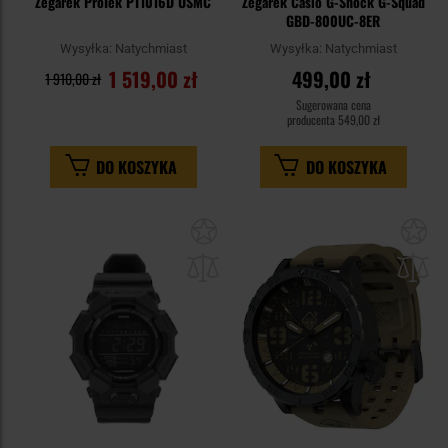
Zegarek ProTek PT1016D USMC
Zegarek Casio G-Shock G-Squad
GBD-800UC-8ER
Wysyłka:
Natychmiast
Wysyłka:
Natychmiast
1 519,00 zł
499,00 zł
1 910,00 zł
Sugerowana cena
producenta
549,00 zł
DO KOSZYKA
DO KOSZYKA
Dodaj
Do
do
do
schowka
sc