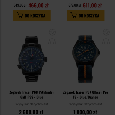
466,00 zł
611,00 zł
549,00 zł
679,00 zł
DO KOSZYKA
DO KOSZYKA
Dodaj
Do
do
do
schowka
sc
Zegarek Traser P68 Pathfinder
Zegarek Traser P67 Officer Pro
GMT PSS - Blue
TS - Blue/Orange
Wysyłka:
Natychmiast
Wysyłka:
Natychmiast
2 600,00 zł
1 800,00 zł