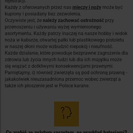
rejestracji.
Każdy z oferowanych przez nas
mieczy i noży
może być
kupiony i posiadany bez zezwolenia.
Oczywiste jest, że
należy zachować ostrożność
przy
przenoszeniu i używaniu wyżej wymienionego
asortymentu. Każdy patrzy inaczej na nasze hobby i widok
noża w kaburze, otwartej pałki lub plastikowego pistoletu
w naszej dłoni może wzbudzić niepokój i nieufność.
Każde działanie, które powoduje bezprawne zagrożenie dla
zdrowia lub życia innych ludzi lub dla ich majątku może
się wiązać z dotkliwymi konsekwencjami prawnymi.
Pamiętajmy, iż również zwierzęta są pod ochroną prawną -
jakakolwiek nieuzasadniona przemoc wobec zwierząt a
także ich płoszenie jest w Polsce karane.
Co zrobić ze zużytym sprzętem, na przykład bateriami?