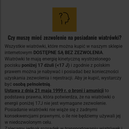
Czy muszę mieć zezwolenie na posiadanie wiatrówki?
Wszystkie wiatrówki, które można kupić w naszym sklepie
internetowym
DOSTĘPNE SĄ BEZ ZEZWOLENIA
.
Wiatrówki te mają energię kinetyczną wystrzelonego
pocisku
poniżej 17 dżuli (<17 J)
i zgodnie z polskim
prawem można je nabywać i posiadać bez konieczności
uzyskania zezwolenia i rejestracji. Aby je kupić, wystarczy
być
osobą pełnoletnią
.
Ustawa z dnia 21 maja 1999 r. o broni i amunicji
to
podstawa prawna, która potwierdza, że na wiatrówki o
energii poniżej 17J nie jest wymagane zezwolenie.
Posiadanie wiatrówki nie wiąże się z żadnymi
konsekwencjami prawnymi, o ile nie będziemy używali jej
w niedozwolonym celu.
Zalecamy jednak rozsądek w transportowaniu wiatrówek i