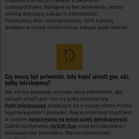
znajdziecie w naszym sklepie, a także broń
czarnoprochowa, dostępne są bez zezwolenia - jedyny
wymóg dotyczący zakupu to pełnoletność.
Paralizatory, broń czarnoprochową i broń hukową
dostępne w naszej ofercie można zakupić przez internet.
Czy muszę być pełnoletni, żeby kupić airsoft gun, nóż,
pałkę teleskopową?
Nie, nie ma prawnego wymogu bycia pełnoletnim, aby
zakupić arisoft gun, nóż czy pałkę teleskopową.
Pałki teleskopowe
znajdujące się w naszej ofercie można
legalnie kupować i posiadać. Więcej informacji znajdziesz
w naszym
opracowaniu na temat pałek teleskopowych
.
Całość asortymentu
AirSoft Gun
może być nabywana i
posiadana bez zezwolenia. Nie ma konieczności