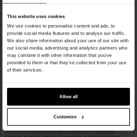
konieczności zakupu nowego sprzętu dla gospodarstw
domowych (w tej jednostce lub w jej bezpośredniej
This website uses cookies
bliskości).
We use cookies to personalise content and ads, to
Zużyty sprzęt można również pozostawić w punktach
odbioru zorganizowanych przez gminę – wykaz punktów
provide social media features and to analyse our traffic.
dostępny jest na stronach internetowych urzędów gmin.
We also share information about your use of our site with
Jeżeli na opakowaniu lub sprzęcie znajduje się symbol
our social media, advertising and analytics partners who
przekreślonego kontenera na odpady, oznacza to, że
may combine it with other information that you’ve
zużyty sprzęt należy gromadzić selektywnie a nie łącznie z
provided to them or that they’ve collected from your use
odpadami komunalnymi.
of their services.
Allow all
Customize
Selektywne gromadzenie zużytego sprzętu przyczynia się
do ochrony środowiska poprzez zmniejszenie emisji
składników niebezpiecznych zawartych w sprzęcie.