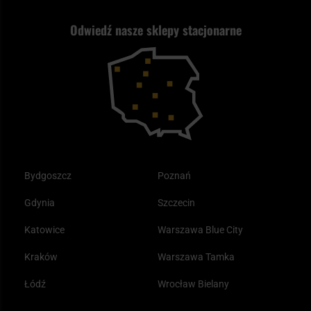
Strzelectwo
Nasz asortyment a prawo
Zwroty
ASG czy wiatrówka - co wybrać?
Odwiedź nasze sklepy stacjonarne
Samoobrona
Kupony i kody rabatowe
Reklamacje i gwarancja
Bushcraft - co to jest i jak zacząć?
Outdoor
Tax Free
Plecak ewakuacyjny preppersa
Odzież
Bydgoszcz
Poznań
Gdynia
Szczecin
Katowice
Warszawa Blue City
Kraków
Warszawa Tamka
Łódź
Wrocław Bielany