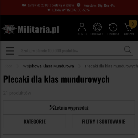
Zamów do 23:00 z dostawą w sobotę
07
g
15
m
43
s
LETNIA WYPRZEDAŻ DO -50%
0
KONTO
SCHOWEK
HISTORIA
KOSZYK
Outdoor
Wojskowa Klasa Mundurowa
Plecaki dla klas mundurowych
Plecaki dla klas mundurowych
21 produktów
Letnia wyprzedaż
KATEGORIE
FILTRY I SORTOWANIE