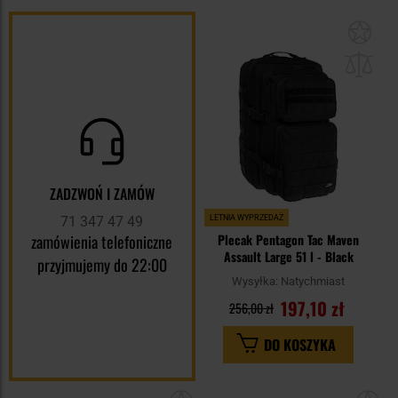
Dod
do
sc
ZADZWOŃ I ZAMÓW
71 347 47 49
LETNIA WYPRZEDAŻ
zamówienia telefoniczne
Plecak Pentagon Tac Maven
Assault Large 51 l - Black
przyjmujemy do 22:00
Wysyłka:
Natychmiast
197,10 zł
256,00 zł
DO KOSZYKA