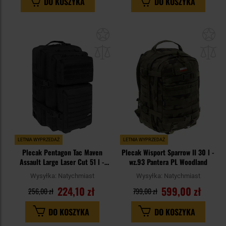
DO KOSZYKA
DO KOSZYKA
Dodaj
Do
do
do
schowka
sc
LETNIA WYPRZEDAŻ
LETNIA WYPRZEDAŻ
Plecak Pentagon Tac Maven
Plecak Wisport Sparrow II 30 l -
Assault Large Laser Cut 51 l -
wz.93 Pantera PL Woodland
Black
Wysyłka:
Natychmiast
Wysyłka:
Natychmiast
224,10 zł
599,00 zł
256,00 zł
799,00 zł
DO KOSZYKA
DO KOSZYKA