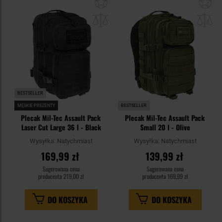
Dodaj
Do
do
do
schowka
sc
BESTSELLER
MĘSKIE PREZENTY
BESTSELLER
Plecak Mil-Tec Assault Pack
Plecak Mil-Tec Assault Pack
Laser Cut Large 36 l - Black
Small 20 l - Olive
Wysyłka:
Natychmiast
Wysyłka:
Natychmiast
169,99 zł
139,99 zł
Sugerowana cena
Sugerowana cena
producenta
219,00 zł
producenta
169,99 zł
DO KOSZYKA
DO KOSZYKA