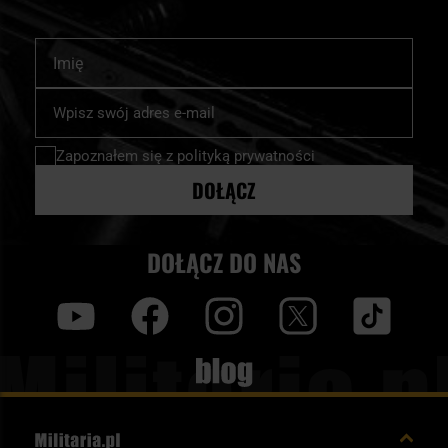
Imię
Subskrybuj
nasz
newsletter:
Zapoznałem się z
polityką prywatności
DOŁĄCZ
DOŁĄCZ DO NAS
y
f
i
t
tt
Blog