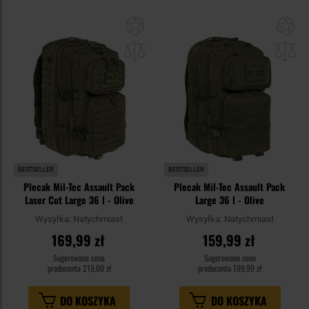
Dodaj
Do
do
do
schowka
sc
BESTSELLER
BESTSELLER
Plecak Mil-Tec Assault Pack
Plecak Mil-Tec Assault Pack
Laser Cut Large 36 l - Olive
Large 36 l - Olive
Wysyłka:
Natychmiast
Wysyłka:
Natychmiast
169,99 zł
159,99 zł
Sugerowana cena
Sugerowana cena
producenta
219,00 zł
producenta
199,99 zł
DO KOSZYKA
DO KOSZYKA