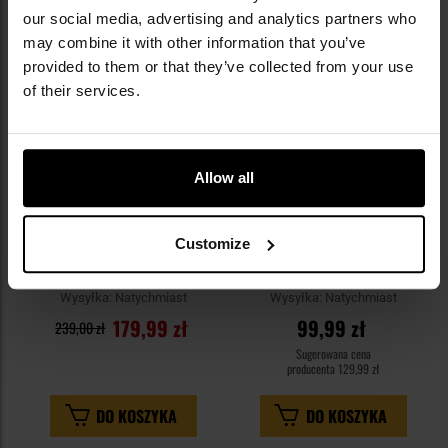
Dodaj
Do
our social media, advertising and analytics partners who
do
do
may combine it with other information that you’ve
schowka
sc
provided to them or that they’ve collected from your use
of their services.
Allow all
LETNIA WYPRZEDAŻ
KOŃCÓWKA SERII
Customize
Plecak Pentagon Tac Maven
Plecak Badger Outdoor Recon
Assault Small 35 l - Olive
25 l - wz.93 Pantera PL
Woodland
Wysyłka:
Natychmiast
Wysyłka:
Natychmiast
179,99 zł
99,99 zł
239,00 zł
Sugerowana cena
producenta
129,99 zł
DO KOSZYKA
DO KOSZYKA