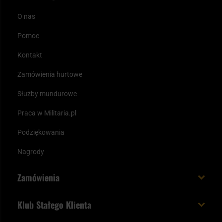
O nas
Pomoc
Kontakt
Zamówienia hurtowe
Służby mundurowe
Praca w Militaria.pl
Podziękowania
Nagrody
Zamówienia
Koszt i czas dostawy
Klub Stałego Klienta
Zamów do 23:00 - dostawa jutro!