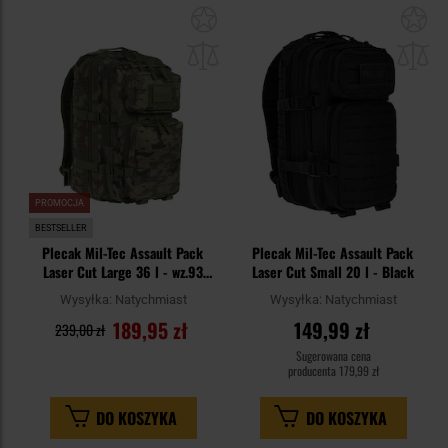
Dodaj
Do
do
do
schowka
sc
PROMOCJA
BESTSELLER
Plecak Mil-Tec Assault Pack
Plecak Mil-Tec Assault Pack
Laser Cut Large 36 l - wz.93
Laser Cut Small 20 l - Black
Pantera PL Woodland
Wysyłka:
Natychmiast
Wysyłka:
Natychmiast
189,95 zł
149,99 zł
239,00 zł
Sugerowana cena
producenta
179,99 zł
DO KOSZYKA
DO KOSZYKA