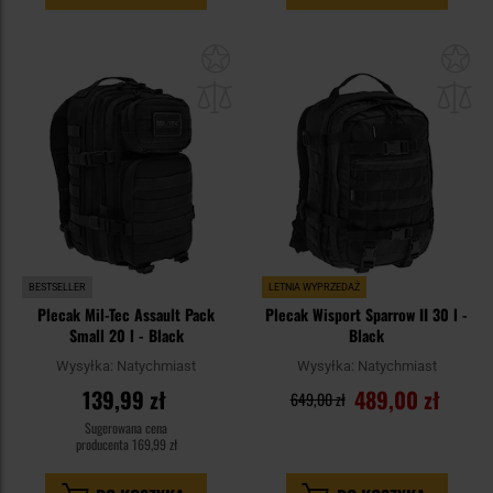
Dodaj
Do
do
do
schowka
sc
BESTSELLER
LETNIA WYPRZEDAŻ
Plecak Mil-Tec Assault Pack
Plecak Wisport Sparrow II 30 l -
Small 20 l - Black
Black
Wysyłka:
Natychmiast
Wysyłka:
Natychmiast
139,99 zł
489,00 zł
649,00 zł
Sugerowana cena
producenta
169,99 zł