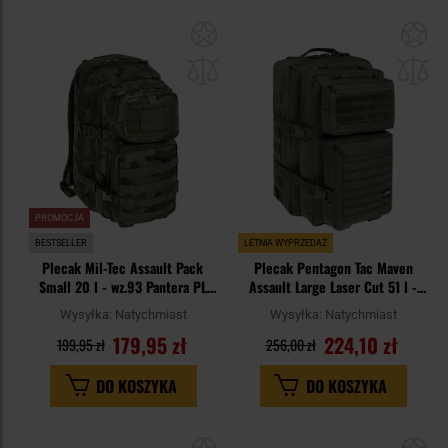
Dodaj
Do
do
do
schowka
sc
PROMOCJA
BESTSELLER
LETNIA WYPRZEDAŻ
Plecak Mil-Tec Assault Pack
Plecak Pentagon Tac Maven
Small 20 l - wz.93 Pantera PL
Assault Large Laser Cut 51 l -
Woodland
Olive
Wysyłka:
Natychmiast
Wysyłka:
Natychmiast
179,95 zł
224,10 zł
199,95 zł
256,00 zł
DO KOSZYKA
DO KOSZYKA
Dodaj
Do