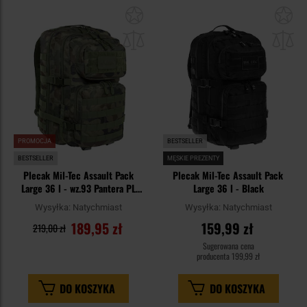
Dodaj
Do
do
do
schowka
sc
PROMOCJA
BESTSELLER
BESTSELLER
MĘSKIE PREZENTY
Plecak Mil-Tec Assault Pack
Plecak Mil-Tec Assault Pack
Large 36 l - wz.93 Pantera PL
Large 36 l - Black
Woodland
Wysyłka:
Natychmiast
Wysyłka:
Natychmiast
189,95 zł
159,99 zł
219,00 zł
Sugerowana cena
producenta
199,99 zł
DO KOSZYKA
DO KOSZYKA