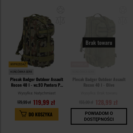
Dodaj
Do
do
do
schowka
sc
Brak towaru
WYPRZEDAŻ
PROMOCJA
KOŃCÓWKA SERII
KOŃCÓWKA SERII
Plecak Badger Outdoor Assault
Plecak Badger Outdoor Assault
Recon 40 l - wz.93 Pantera PL
Recon 40 l - Olive
Woodland
Wysyłka:
Natychmiast
Wysyłka:
Brak towaru
119,99 zł
128,99 zł
179,99 zł
155,00 zł
DO KOSZYKA
POWIADOM O
DOSTĘPNOŚCI