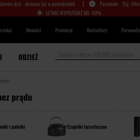
|
Zamów dziś - dostawa już w poniedziałek
12
g
04
m
LETNIA WYPRZEDAŻ DO -50%
przedaż
Nowości
Promocje
Bestsellery
Personali
R
ODZIEŻ
prądu
bez prądu
nki i palniki
Czajniki turystyczne