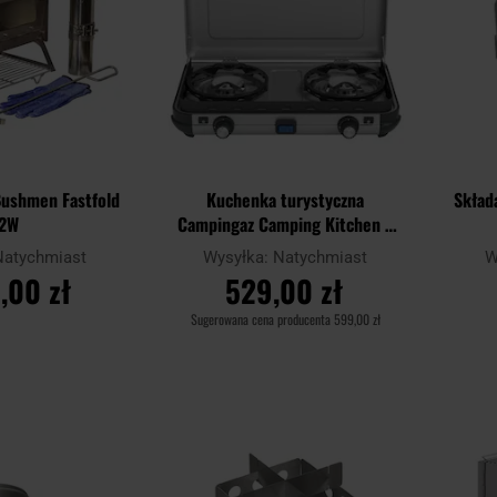
Bushmen Fastfold
Kuchenka turystyczna
Skład
2W
Campingaz Camping Kitchen 2
Maxi
Natychmiast
Wysyłka:
Natychmiast
W
,00 zł
529,00 zł
Sugerowana cena producenta
599,00 zł
SZYKA
DO KOSZYKA
Dodaj
Dodaj
Porównaj
Porówn
do
do
schowka
schowka