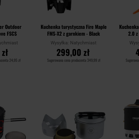
er Outdoor
Kuchenka turystyczna Fire Maple
Kuchenka 
ove FSCS
FMS-X2 z garnkiem - Black
2.0 z
ychmiast
Wysyłka:
Natychmiast
Wys
 zł
299,00 zł
ducenta
24,95 zł
Sugerowana cena producenta
349,99 zł
Sugerowa
YKA
DO KOSZYKA
D
Dodaj
Dodaj
Porównaj
Porównaj
do
do
schowka
schowka