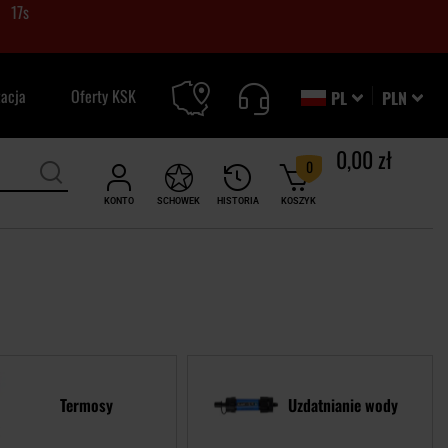
15
s
zacja
Oferty KSK
PL
PLN
0,00 zł
0
KONTO
SCHOWEK
HISTORIA
KOSZYK
Termosy
Uzdatnianie wody