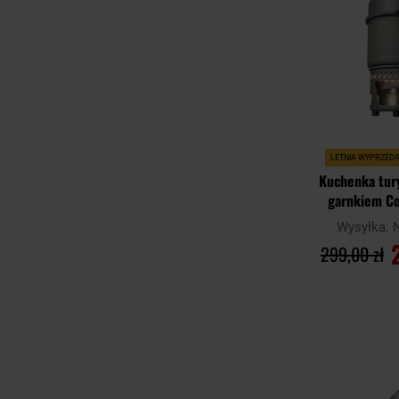
LETNIA WYPRZED
Kuchenka tury
garnkiem C
Wysyłka:
299,00 zł
DO KO
Porównaj