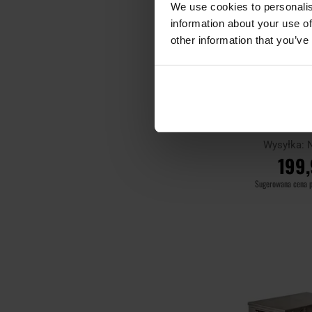
We use cookies to personalis
information about your use of
other information that you’ve
Składana kuch
rakietowa MF
S
Wysyłka:
199,
Sugerowana cena 
DO KO
Porównaj