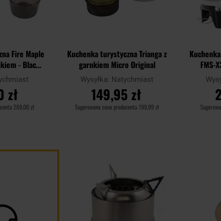
zna Fire Maple
Kuchenka turystyczna Trianga z
Kuchenka 
nkiem - Black
garnkiem Micro Original
FMS-X3
ychmiast
Wysyłka:
Natychmiast
Wys
0 zł
149,95 zł
2
ucenta
269,00 zł
Sugerowana cena producenta
199,99 zł
Sugerowa
YKA
DO KOSZYKA
D
Dodaj
Porównaj
Porównaj
do
schowka