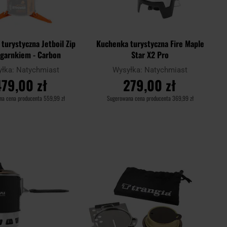
turystyczna Jetboil Zip
Kuchenka turystyczna Fire Maple
 garnkiem - Carbon
Star X2 Pro
yłka:
Natychmiast
Wysyłka:
Natychmiast
479,00 zł
279,00 zł
na cena producenta
559,99 zł
Sugerowana cena producenta
369,99 zł
O KOSZYKA
DO KOSZYKA
Dodaj
Dodaj
Porównaj
do
do
schowka
schowk