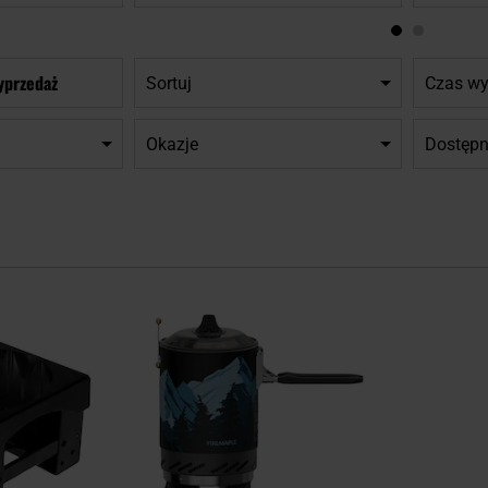
yprzedaż
Sortuj
Czas wy
Okazje
Dostępn
Dodaj
Dodaj
do
do
schowka
schowka