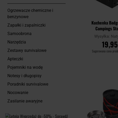
Ogrzewacze chemiczne i
benzynowe
Kuchenka Badg
Zapałki i zapalniczki
Campings St
Samoobrona
Wysyłka:
Nat
19,95
Narzędzia
Zestawy survivalowe
Sugerowana cena pro
Apteczki
DO KOSZ
Pojemniki na wodę
Notesy i długopisy
Porównaj
Poradniki survivalowe
Nocowanie
Zasilanie awaryjne