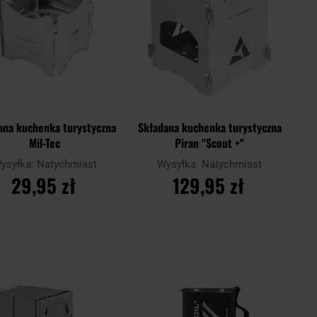
ana kuchenka turystyczna
Składana kuchenka turystyczna
Mil-Tec
Piran "Scout +"
ysyłka:
Natychmiast
Wysyłka:
Natychmiast
29,95 zł
129,95 zł
DO KOSZYKA
DO KOSZYKA
Dodaj
Doda
aj
Porównaj
do
do
schowka
scho