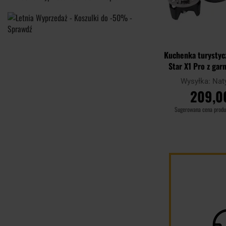
Kuchenka turystyc
Star X1 Pro z gar
Red
Wysyłka:
Nat
209,0
Sugerowana cena prod
DO KOSZ
Porównaj