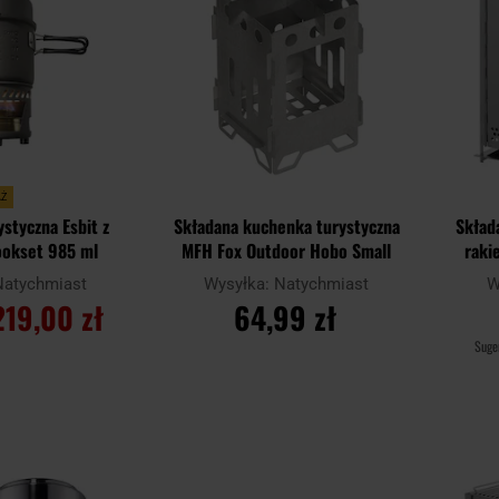
AŻ
styczna Esbit z
Składana kuchenka turystyczna
Skład
ookset 985 ml
MFH Fox Outdoor Hobo Small
raki
Natychmiast
Wysyłka:
Natychmiast
W
219,00 zł
64,99 zł
Suge
SZYKA
DO KOSZYKA
Dodaj
Dodaj
Porównaj
Porówn
do
do