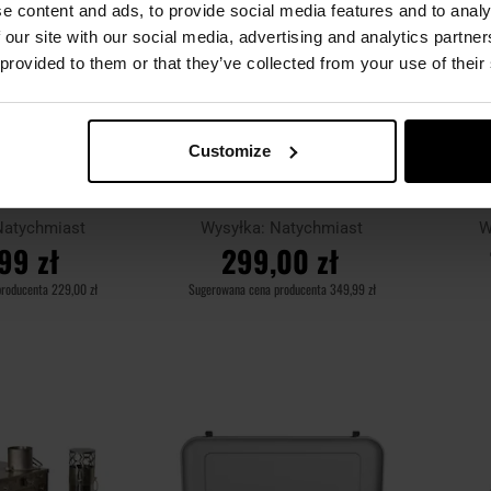
e content and ads, to provide social media features and to analy
 our site with our social media, advertising and analytics partn
 provided to them or that they’ve collected from your use of their
Customize
enka turystyczna
Kuchenka turystyczna Fire Maple
Piec 
H Fox Outdoor -
FMS-X2 z garnkiem - Orange
mall
Natychmiast
Wysyłka:
Natychmiast
W
99 zł
299,00 zł
producenta
229,00 zł
Sugerowana cena producenta
349,99 zł
SZYKA
DO KOSZYKA
Dodaj
Dodaj
Porównaj
Porówn
do
do
schowka
schowka