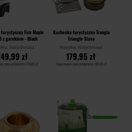
turystyczna Fire Maple
Kuchenka turystyczna Trangia
 z garnkiem - Black
Triangle Stove
yłka:
Natychmiast
Wysyłka:
Natychmiast
49,99 zł
179,95 zł
na cena producenta
319,00 zł
Sugerowana cena producenta
189,99 zł
O KOSZYKA
DO KOSZYKA
Dodaj
Doda
Porównaj
do
do
schowka
scho