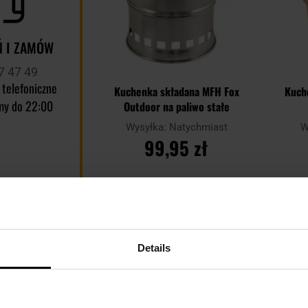
 I ZAMÓW
7 47 49
 telefoniczne
Kuchenka składana MFH Fox
Kuch
my do 22:00
Outdoor na paliwo stałe
Wysyłka:
Natychmiast
W
99,95 zł
DO KOSZYKA
Dodaj
Dodaj
Porównaj
Porówn
do
do
Details
schowka
schowka