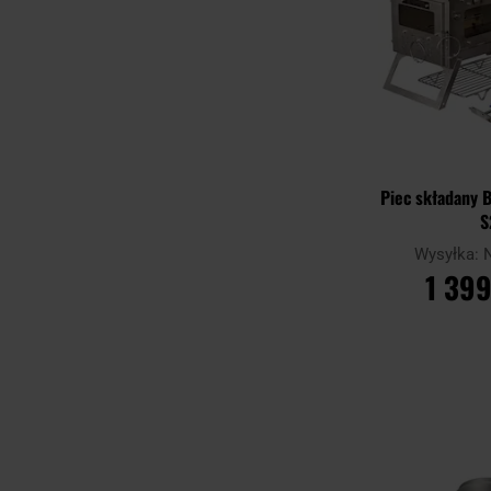
Piec składany 
S
Wysyłka:
1 399
DO KO
Porównaj