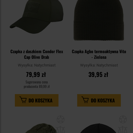
Czapka z daszkiem Condor Flex
Czapka Agbo termoaktywna Vito
Cap Olive Drab
- Zielona
Wysyłka:
Natychmiast
Wysyłka:
Natychmiast
79,99 zł
39,95 zł
Sugerowana cena
producenta
89,99 zł
DO KOSZYKA
DO KOSZYKA
Dodaj
Do
do
do
schowka
sc