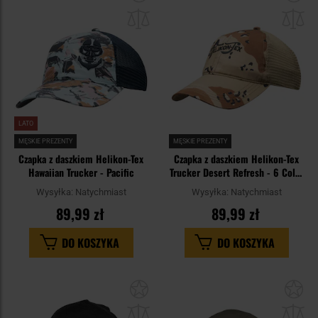
do
do
schowka
sc
LATO
MĘSKIE PREZENTY
MĘSKIE PREZENTY
Czapka z daszkiem Helikon-Tex
Czapka z daszkiem Helikon-Tex
Hawaiian Trucker - Pacific
Trucker Desert Refresh - 6 Color
Desert
Wysyłka:
Natychmiast
Wysyłka:
Natychmiast
89,99 zł
89,99 zł
DO KOSZYKA
DO KOSZYKA
Dodaj
Do
do
do
schowka
sc