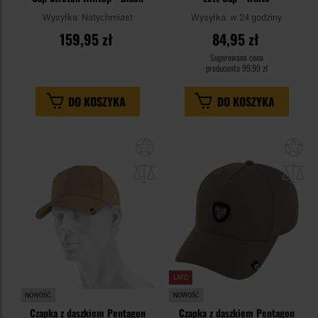
Wysyłka:
Natychmiast
Wysyłka:
w 24 godziny
159,95 zł
84,95 zł
Sugerowana cena
producenta
99,99 zł
DO KOSZYKA
DO KOSZYKA
Dodaj
Do
do
do
schowka
sc
LATO
NOWOŚĆ
NOWOŚĆ
Czapka z daszkiem Pentagon
Czapka z daszkiem Pentagon