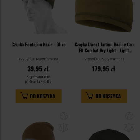
Czapka Pentagon Koris - Olive
Czapka Direct Action Beanie Cap
FR Combat Dry Light - Light
Coyote
Wysyłka:
Natychmiast
Wysyłka:
Natychmiast
39,95 zł
179,95 zł
Sugerowana cena
producenta
49,50 zł
DO KOSZYKA
DO KOSZYKA
Dodaj
Do
do
do
schowka
sc