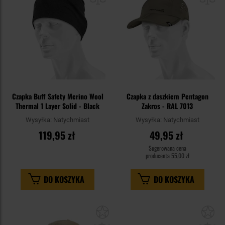
Czapka Buff Safety Merino Wool
Czapka z daszkiem Pentagon
Thermal 1 Layer Solid - Black
Zakros - RAL 7013
Wysyłka:
Natychmiast
Wysyłka:
Natychmiast
119,95 zł
49,95 zł
Sugerowana cena
producenta
55,00 zł
DO KOSZYKA
DO KOSZYKA
Dodaj
Do
do
do