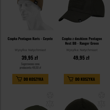
Czapka Pentagon Koris - Coyote
Czapka z daszkiem Pentagon
Nest BB - Ranger Green
Wysyłka:
Natychmiast
Wysyłka:
Natychmiast
39,95 zł
49,95 zł
Sugerowana cena
producenta
49,50 zł
DO KOSZYKA
DO KOSZYKA
Dodaj
Do
do
do
schowka
sc