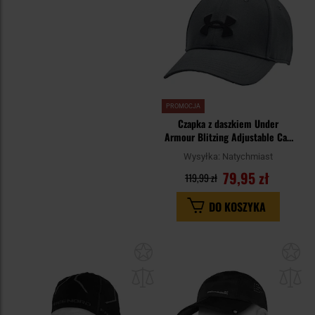
PROMOCJA
Czapka z daszkiem Under
Armour Blitzing Adjustable Cap
- Pitch Gray/Black
Wysyłka:
Natychmiast
79,95 zł
119,99 zł
DO KOSZYKA
Dodaj
Do
do
do
schowka
sc