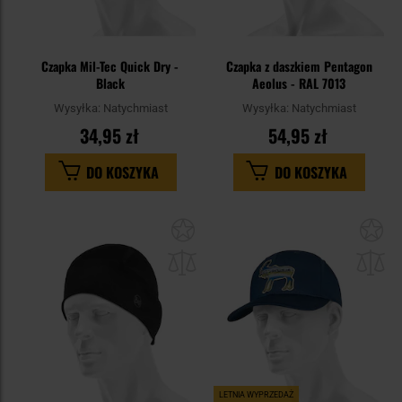
Czapka Mil-Tec Quick Dry -
Czapka z daszkiem Pentagon
Black
Aeolus - RAL 7013
Wysyłka:
Natychmiast
Wysyłka:
Natychmiast
34,95 zł
54,95 zł
DO KOSZYKA
DO KOSZYKA
Dodaj
Do
do
do
schowka
sc
LETNIA WYPRZEDAŻ