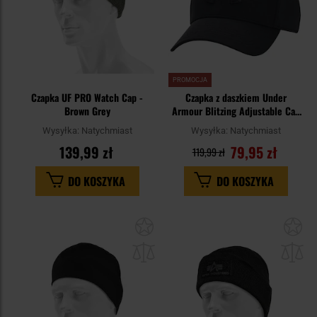
PROMOCJA
Czapka UF PRO Watch Cap -
Czapka z daszkiem Under
Brown Grey
Armour Blitzing Adjustable Cap
- Black
Wysyłka:
Natychmiast
Wysyłka:
Natychmiast
139,99 zł
79,95 zł
119,99 zł
DO KOSZYKA
DO KOSZYKA
Dodaj
Do
do
do
schowka
sc