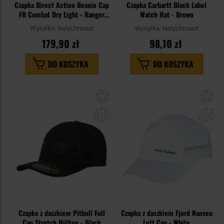
Czapka Direct Action Beanie Cap
Czapka Carhartt Black Label
FR Combat Dry Light - Ranger
Watch Hat - Brown
Green
Wysyłka:
Natychmiast
Wysyłka:
Natychmiast
179,90 zł
98,10 zł
DO KOSZYKA
DO KOSZYKA
Dodaj
Do
do
do
schowka
sc
Czapka z daszkiem Pitbull Full
Czapka z daszkiem Fjord Nansen
Cap Stretch Hilltop - Black
Lett Cap - White