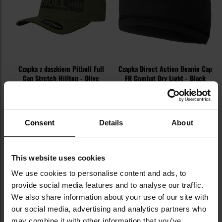
Czapka z daszkiem Pitbull Full
Czapka Direct Action Beanie Cap
Cap Stretch Hilltop - Olive
FR Combat Dry Light - Black
Wysyłka:
Natychmiast
Wysyłka:
Natychmiast
169,95 zł
179,95 zł
Consent
Details
About
DO KOSZYKA
DO KOSZYKA
Dodaj
Do
This website uses cookies
do
do
We use cookies to personalise content and ads, to
schowka
sc
provide social media features and to analyse our traffic.
We also share information about your use of our site with
our social media, advertising and analytics partners who
may combine it with other information that you’ve