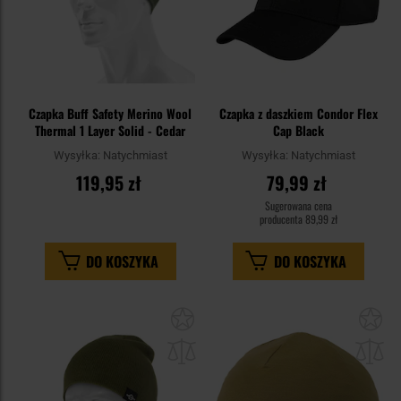
Czapka Buff Safety Merino Wool
Czapka z daszkiem Condor Flex
Thermal 1 Layer Solid - Cedar
Cap Black
Wysyłka:
Natychmiast
Wysyłka:
Natychmiast
119,95 zł
79,99 zł
Sugerowana cena
producenta
89,99 zł
DO KOSZYKA
DO KOSZYKA
Dodaj
Do
do
do
schowka
sc