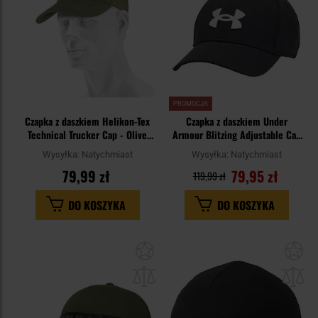
PROMOCJA
Czapka z daszkiem Helikon-Tex
Czapka z daszkiem Under
Technical Trucker Cap - Olive
Armour Blitzing Adjustable Cap
Green
- Black/White
Wysyłka:
Natychmiast
Wysyłka:
Natychmiast
79,99 zł
79,95 zł
119,99 zł
DO KOSZYKA
DO KOSZYKA
Dodaj
Do
do
do
schowka
sc