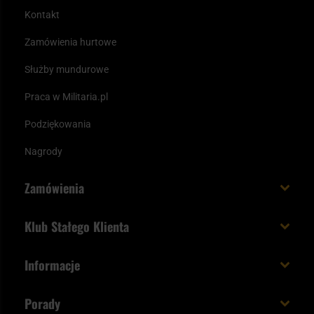
stroju.
Kontakt
Zamówienia hurtowe
Służby mundurowe
Praca w Militaria.pl
Podziękowania
Nagrody
Zamówienia
Koszt i czas dostawy
Klub Stałego Klienta
Zamów do 23:00 - dostawa jutro!
Co zyskujesz z kontem KSK
Informacje
Paczka w weekend
Jak wykorzystać punkty KSK
Regulamin
Status zamówienia
Porady
Unboxing Militaria.pl