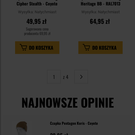
Cipher Stealth - Coyote
Heritage BB - RAL7013
Wysyłka:
Natychmiast
Wysyłka:
Natychmiast
49,95 zł
64,95 zł
Sugerowana cena
producenta
69,95 zł
DO KOSZYKA
DO KOSZYKA
z 4
Strona
Następne
NAJNOWSZE OPINIE
Czapka Pentagon Koris - Coyote