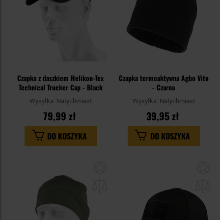
Czapka z daszkiem Helikon-Tex
Czapka termoaktywna Agbo Vito
Technical Trucker Cap - Black
- Czarna
Wysyłka:
Natychmiast
Wysyłka:
Natychmiast
79,99 zł
39,95 zł
DO KOSZYKA
DO KOSZYKA
Dodaj
Do
do
do
schowka
sc