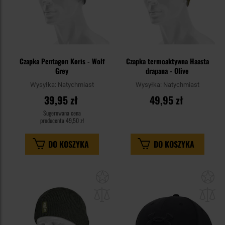
Czapka Pentagon Koris - Wolf
Czapka termoaktywna Haasta
Grey
drapana - Olive
Wysyłka:
Natychmiast
Wysyłka:
Natychmiast
39,95 zł
49,95 zł
Sugerowana cena
producenta
49,50 zł
DO KOSZYKA
DO KOSZYKA
Dodaj
Do
do
do
schowka
sc