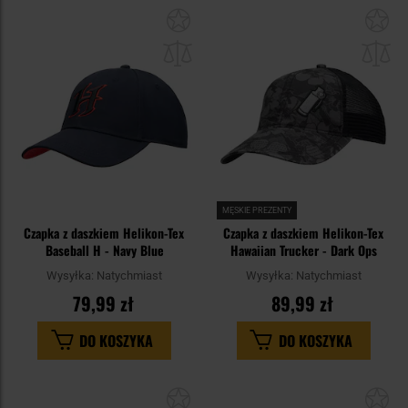
Dodaj
Do
do
do
schowka
sc
MĘSKIE PREZENTY
Czapka z daszkiem Helikon-Tex
Czapka z daszkiem Helikon-Tex
Baseball H - Navy Blue
Hawaiian Trucker - Dark Ops
Wysyłka:
Natychmiast
Wysyłka:
Natychmiast
79,99 zł
89,99 zł
DO KOSZYKA
DO KOSZYKA
Dodaj
Do