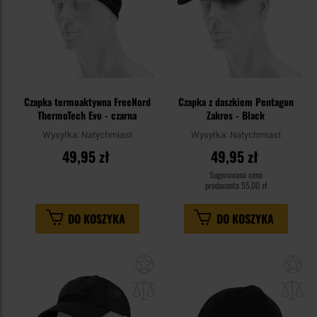
Czapka termoaktywna FreeNord
Czapka z daszkiem Pentagon
ThermoTech Evo - czarna
Zakros - Black
Wysyłka:
Natychmiast
Wysyłka:
Natychmiast
49,95 zł
49,95 zł
Sugerowana cena
producenta
55,00 zł
DO KOSZYKA
DO KOSZYKA
Dodaj
Do
do
do
schowka
sc