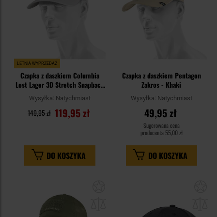
LETNIA WYPRZEDAŻ
Czapka z daszkiem Columbia
Czapka z daszkiem Pentagon
Lost Lager 3D Stretch Snapback
Zakros - Khaki
- Flint Grey/Scenic Stroll
Wysyłka:
Natychmiast
Wysyłka:
Natychmiast
119,95 zł
49,95 zł
149,95 zł
Sugerowana cena
producenta
55,00 zł
DO KOSZYKA
DO KOSZYKA
Dodaj
Do
do
do
schowka
sc