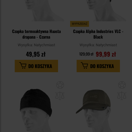
WYPRZEDAŻ
Czapka termoaktywna Haasta
Czapka Alpha Industries VLC -
drapana - Czarna
Black
Wysyłka:
Natychmiast
Wysyłka:
Natychmiast
49,95 zł
99,99 zł
129,99 zł
DO KOSZYKA
DO KOSZYKA
Dodaj
Do
do
do
schowka
sc