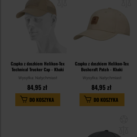
schowka
sc
Czapka z daszkiem Helikon-Tex
Czapka z daszkiem Helikon-Tex
Technical Trucker Cap - Khaki
Bushcraft Patch - Khaki
Wysyłka:
Natychmiast
Wysyłka:
Natychmiast
84,95 zł
84,95 zł
DO KOSZYKA
DO KOSZYKA
Dod
do
sc