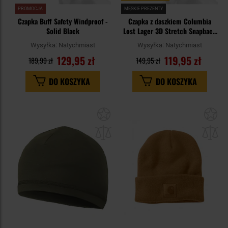
PROMOCJA
MĘSKIE PREZENTY
Czapka Buff Safety Windproof -
Czapka z daszkiem Columbia
Solid Black
Lost Lager 3D Stretch Snapback
- Collegiate Navy/Moose
Wysyłka:
Natychmiast
Wysyłka:
Natychmiast
129,95 zł
119,95 zł
189,99 zł
149,95 zł
DO KOSZYKA
DO KOSZYKA
Dodaj
Do
do
do
schowka
sc