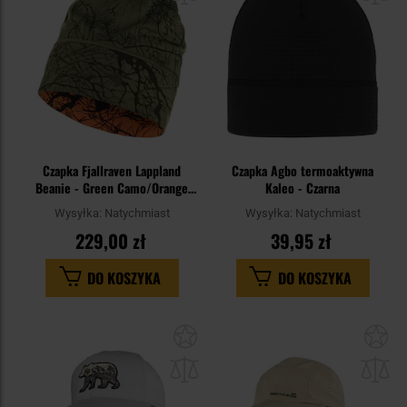
Czapka Fjallraven Lappland
Czapka Agbo termoaktywna
Beanie - Green Camo/Orange
Kaleo - Czarna
Multi Camo
Wysyłka:
Natychmiast
Wysyłka:
Natychmiast
229,00 zł
39,95 zł
DO KOSZYKA
DO KOSZYKA
Dodaj
Do
do
do
schowka
sc