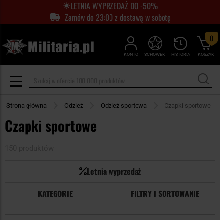
LETNIA WYPRZEDAŻ DO -50%
Zamów do 23:00 z dostawą w sobotę
0
KONTO
SCHOWEK
HISTORIA
KOSZYK
Strona główna
Odzież
Odzież sportowa
Czapki sportowe
Czapki sportowe
150 produktów
Letnia wyprzedaż
KATEGORIE
FILTRY I SORTOWANIE