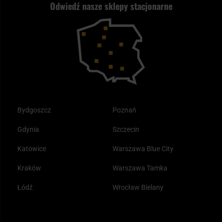
Odwiedź nasze sklepy stacjonarne
Samoobrona
Kupony i kody rabatowe
Reklamacje i gwarancja
Bushcraft - co to jest i jak zacząć?
Outdoor
Tax Free
Plecak ewakuacyjny preppersa
Odzież
Bydgoszcz
Poznań
Gdynia
Szczecin
Katowice
Warszawa Blue City
Kraków
Warszawa Tamka
Łódź
Wrocław Bielany