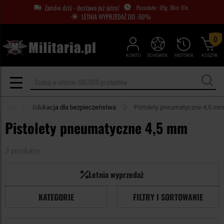
Zamów dziś - dostawa już jutro!
05
g
36
m
01
s
LETNIA WYPRZEDAŻ DO -50%
0
KONTO
SCHOWEK
HISTORIA
KOSZYK
ectwo
Edukacja dla bezpieczeństwa
Pistolety pneumatyczne 4,5 mm
Pistolety pneumatyczne 4,5 mm
3 produkty
Letnia wyprzedaż
KATEGORIE
FILTRY I SORTOWANIE