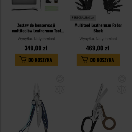
PERSONALIZACJA
Zestaw do konserwacji
Multitool Leatherman Rebar
multitoolów Leatherman Tool
Black
Maintenance Kit - Black
Wysyłka:
Natychmiast
Wysyłka:
Natychmiast
349,00 zł
469,00 zł
DO KOSZYKA
DO KOSZYKA
Dodaj
Do
do
do
schowka
sc