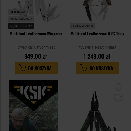
BESTSELLER
PERSONALIZACJA
MĘSKIE PREZENTY
PERSONALIZACJA
Multitool Leatherman Wingman
Multitool Leatherman ARC Talos
Wysyłka:
Natychmiast
Wysyłka:
Natychmiast
349,00 zł
1 249,00 zł
DO KOSZYKA
DO KOSZYKA
Dod
do
sc