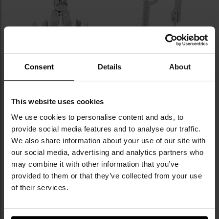
Consent
Details
About
PERSONALIZACJA
Multitool Leatherman Super Tool
Karabińczyk Leatherman z
300
otwieraczem do butelek
This website uses cookies
Wysyłka:
Natychmiast
Wysyłka:
Natychmiast
We use cookies to personalise content and ads, to
529,00 zł
39,00 zł
provide social media features and to analyse our traffic.
We also share information about your use of our site with
DO KOSZYKA
DO KOSZYKA
our social media, advertising and analytics partners who
may combine it with other information that you’ve
Dodaj
Do
provided to them or that they’ve collected from your use
do
do
of their services.
schowka
sc