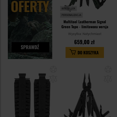
BESTSELLER
PERSONALIZACJA
Multitool Leatherman Signal
Green Topo - limitowana wersja
Wysyłka:
Natychmiast
659,00 zł
DO KOSZYKA
Dodaj
Do
do
do
schowka
sc