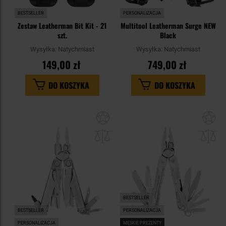
BESTSELLER
PERSONALIZACJA
Zestaw Leatherman Bit Kit - 21
Multitool Leatherman Surge NEW
szt.
Black
Wysyłka:
Natychmiast
Wysyłka:
Natychmiast
149,00 zł
749,00 zł
DO KOSZYKA
DO KOSZYKA
Dodaj
Do
do
do
schowka
sc
BESTSELLER
BESTSELLER
PERSONALIZACJA
PERSONALIZACJA
MĘSKIE PREZENTY