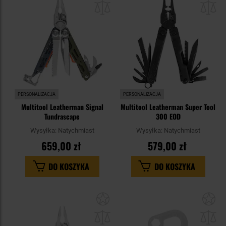
schowka
sc
PERSONALIZACJA
PERSONALIZACJA
Multitool Leatherman Signal
Multitool Leatherman Super Tool
Tundrascape
300 EOD
Wysyłka:
Natychmiast
Wysyłka:
Natychmiast
659,00 zł
579,00 zł
DO KOSZYKA
DO KOSZYKA
Dodaj
Do
do
do
schowka
sc