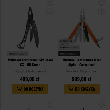
Dodaj
Do
do
do
schowka
sc
BESTSELLER
PERSONALIZACJA
PERSONALIZACJA
MĘSKIE PREZENTY
Multitool Leatherman Skeletool
Multitool Leatherman Wave
CX - OD Green
Alpha - Canyonland
Wysyłka:
Natychmiast
Wysyłka:
Natychmiast
499,00 zł
999,00 zł
DO KOSZYKA
DO KOSZYKA
Dodaj
Do
do
do