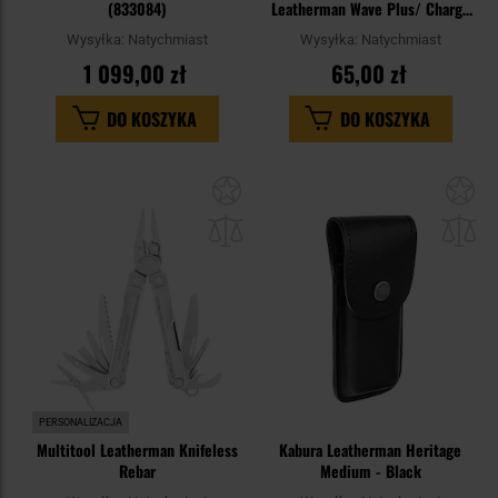
(833084)
Leatherman Wave Plus/ Charge
Plus/ Free/ OHT/ Super Tool
Wysyłka:
Natychmiast
Wysyłka:
Natychmiast
300/ Surge/ Rebar/ MUT/ Signal
1 099,00 zł
65,00 zł
DO KOSZYKA
DO KOSZYKA
Dodaj
Do
do
do
schowka
sc
PERSONALIZACJA
Multitool Leatherman Knifeless
Kabura Leatherman Heritage
Rebar
Medium - Black