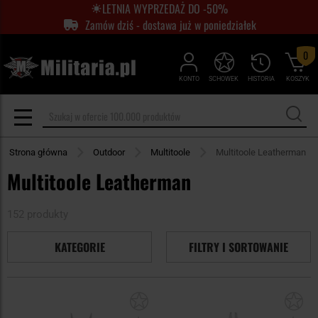
LETNIA WYPRZEDAŻ DO -50%
Zamów dziś - dostawa już w poniedziałek
0
KONTO
SCHOWEK
HISTORIA
KOSZYK
Strona główna
Outdoor
Multitoole
Multitoole Leatherman
Multitoole Leatherman
152 produkty
KATEGORIE
FILTRY I SORTOWANIE
Dodaj
Do
do
do