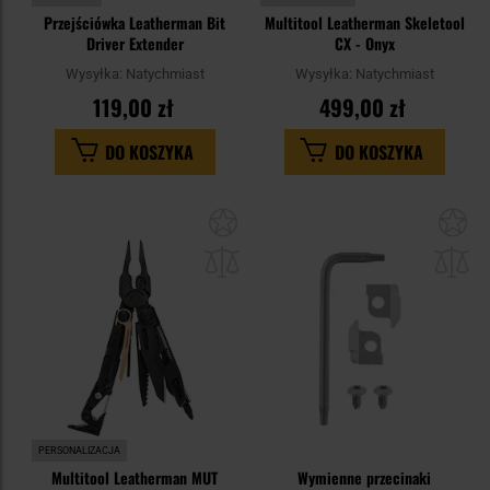
Przejściówka Leatherman Bit
Multitool Leatherman Skeletool
Driver Extender
CX - Onyx
Wysyłka:
Natychmiast
Wysyłka:
Natychmiast
119,00 zł
499,00 zł
DO KOSZYKA
DO KOSZYKA
Dodaj
Do
do
do
schowka
sc
PERSONALIZACJA
Multitool Leatherman MUT
Wymienne przecinaki