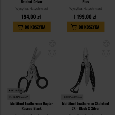
Ratchet Driver
Plus
Wysyłka:
Natychmiast
Wysyłka:
Natychmiast
194,00 zł
1 199,00 zł
DO KOSZYKA
DO KOSZYKA
Dodaj
Do
do
do
schowka
sc
BESTSELLER
PERSONALIZACJA
PERSONALIZACJA
Multitool Leatherman Raptor
Multitool Leatherman Skeletool
Rescue Black
CX - Black & Silver