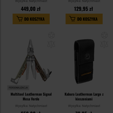
Wysyłka:
Natychmiast
Wysyłka:
Natychmiast
449,00 zł
129,95 zł
DO KOSZYKA
DO KOSZYKA
Dodaj
Do
do
do
schowka
sc
PERSONALIZACJA
Multitool Leatherman Signal
Kabura Leatherman Large z
Mesa Verde
kieszeniami
Wysyłka:
Natychmiast
Wysyłka:
Natychmiast