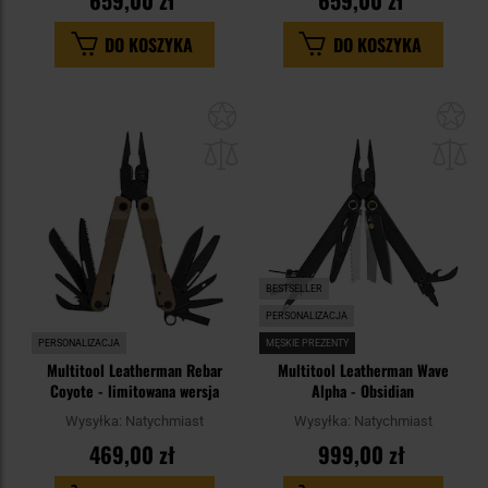
659,00 zł
659,00 zł
DO KOSZYKA
DO KOSZYKA
Dodaj
Do
do
do
schowka
sc
BESTSELLER
PERSONALIZACJA
PERSONALIZACJA
MĘSKIE PREZENTY
Multitool Leatherman Rebar
Multitool Leatherman Wave
Coyote - limitowana wersja
Alpha - Obsidian
Wysyłka:
Natychmiast
Wysyłka:
Natychmiast
469,00 zł
999,00 zł