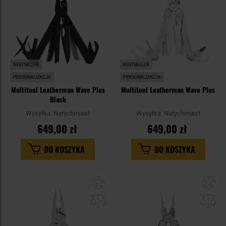
BESTSELLER
BESTSELLER
PERSONALIZACJA
PERSONALIZACJA
Multitool Leatherman Wave Plus
Multitool Leatherman Wave Plus
Black
Wysyłka:
Natychmiast
Wysyłka:
Natychmiast
649,00 zł
649,00 zł
DO KOSZYKA
DO KOSZYKA
Dodaj
Do
do
do
schowka
sc