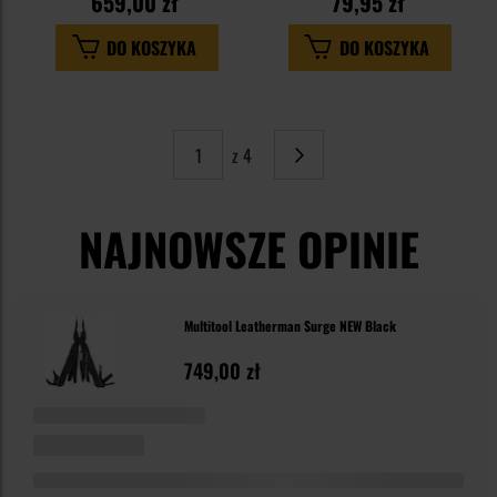
659,00 zł
79,95 zł
DO KOSZYKA
DO KOSZYKA
z 4
Strona
Następne
NAJNOWSZE OPINIE
Multitool Leatherman Surge NEW Black
749,00 zł