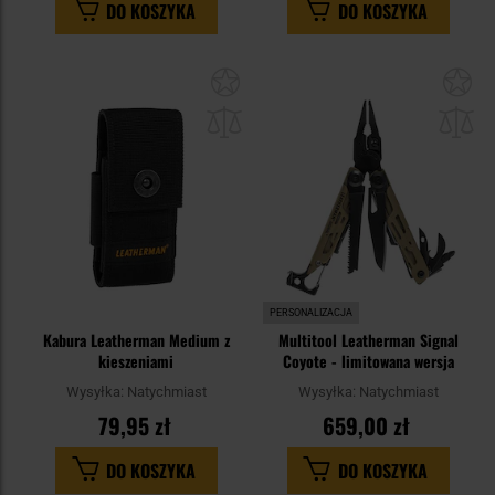
DO KOSZYKA
DO KOSZYKA
Dodaj
Do
do
do
schowka
sc
PERSONALIZACJA
Kabura Leatherman Medium z
Multitool Leatherman Signal
kieszeniami
Coyote - limitowana wersja
Wysyłka:
Natychmiast
Wysyłka:
Natychmiast
79,95 zł
659,00 zł
DO KOSZYKA
DO KOSZYKA