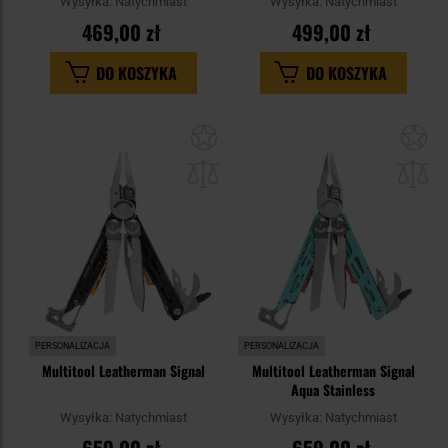
Wysyłka:
Natychmiast
Wysyłka:
Natychmiast
469,00 zł
499,00 zł
DO KOSZYKA
DO KOSZYKA
Dodaj
Do
do
do
schowka
sc
PERSONALIZACJA
PERSONALIZACJA
Multitool Leatherman Signal
Multitool Leatherman Signal
Aqua Stainless
Wysyłka:
Natychmiast
Wysyłka:
Natychmiast