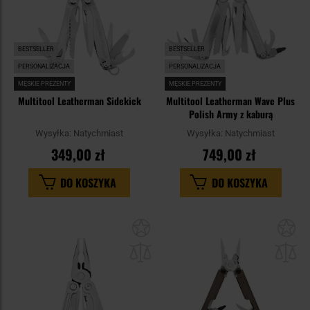
BESTSELLER
BESTSELLER
PERSONALIZACJA
PERSONALIZACJA
MĘSKIE PREZENTY
MĘSKIE PREZENTY
Multitool Leatherman Sidekick
Multitool Leatherman Wave Plus
Polish Army z kaburą
Wysyłka:
Natychmiast
Wysyłka:
Natychmiast
349,00 zł
749,00 zł
DO KOSZYKA
DO KOSZYKA
Dodaj
Do
do
do
schowka
sc