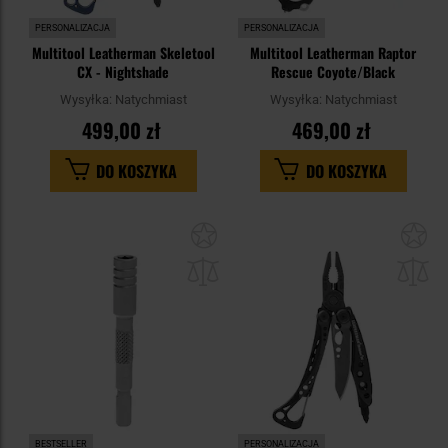
PERSONALIZACJA
PERSONALIZACJA
Multitool Leatherman Skeletool
Multitool Leatherman Raptor
CX - Nightshade
Rescue Coyote/Black
Wysyłka:
Natychmiast
Wysyłka:
Natychmiast
499,00 zł
469,00 zł
DO KOSZYKA
DO KOSZYKA
Dodaj
Do
do
do
schowka
sc
BESTSELLER
PERSONALIZACJA