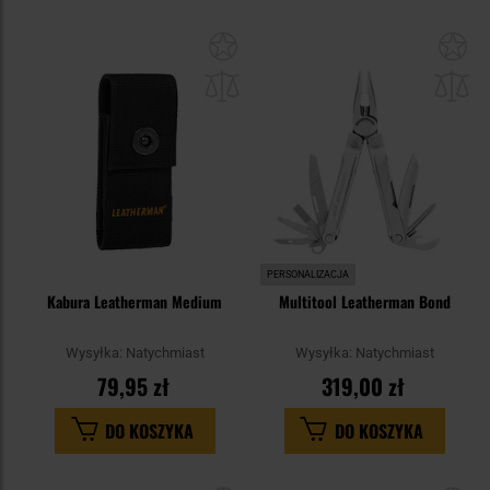
Dodaj
Do
do
do
schowka
sc
PERSONALIZACJA
Kabura Leatherman Medium
Multitool Leatherman Bond
Wysyłka:
Natychmiast
Wysyłka:
Natychmiast
79,95 zł
319,00 zł
DO KOSZYKA
DO KOSZYKA