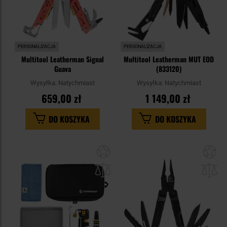
PERSONALIZACJA
PERSONALIZACJA
Multitool Leatherman Signal
Multitool Leatherman MUT EOD
Guava
(833120)
Wysyłka:
Natychmiast
Wysyłka:
Natychmiast
659,00 zł
1 149,00 zł
DO KOSZYKA
DO KOSZYKA
Dodaj
Do
do
do
schowka
sc