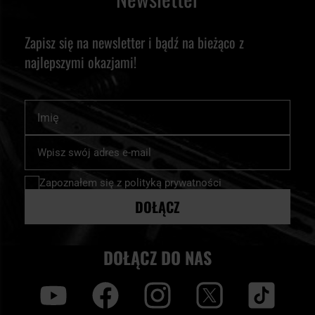
Zapisz się na newsletter i bądź na bieżąco z
najlepszymi okazjami!
Imię
Subskrybuj
nasz
newsletter:
Zapoznałem się z
polityką prywatności
DOŁĄCZ
DOŁĄCZ DO NAS
y
f
i
t
tt