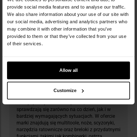
provide social media features and to analyse our traffic.
We also share information about your use of our site with
Informacja o producencie i bezpieczeństwo
our social media, advertising and analytics partners who
may combine it with other information that you’ve
provided to them or that they’ve collected from your use
of their services.
Militaria.pl jest autoryzowanym dealerem
marki Leatherman.
Allow all
Leatherman to amerykańska marka z
wieloletnim doświadczeniem w produkcji
Customize
narzędzi wielofunkcyjnych. Od ponad 30 lat
oferuje praktyczne rozwiązania, które
sprawdzają się zarówno na co dzień, jak i w
bardziej wymagających sytuacjach. W ofercie
marki znajdują się multitoole, noże, scyzoryki,
narzędzia ratownicze oraz breloki z przydatnymi
funkcjami, takimi jak kombinerki, ostrza,