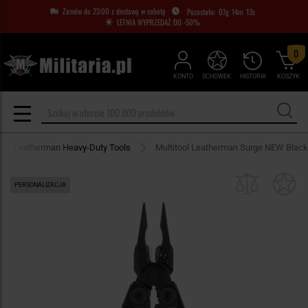
Zamów do 23:00 z dostawą w sobotę
07
g
14
m
13
s
LETNIA WYPRZEDAŻ DO -50%
0
KONTO
SCHOWEK
HISTORIA
KOSZYK
Leatherman Heavy-Duty Tools
Multitool Leatherman Surge NEW Black
PERSONALIZACJA