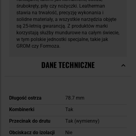
śrubokręty, piły czy nożyczki. Leatherman
stawia na trwałość, precyzję wykonania i
solidne materiały, a wszystkie narzędzia objęte
są 25-letnią gwarancją. Z produktów marki
korzystają służby mundurowe na całym świecie,
w tym polskie jednostki specjalne, takie jak
GROM czy Formoza.
DANE TECHNICZNE
Więcej
Długość ostrza
78.7 mm
informacji
Kombinerki
Tak
Przecinak do drutu
Tak (wymienny)
Obciskacz do izolacji
Nie