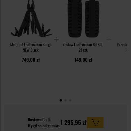
Multitool Leatherman Surge
Zestaw Leatherman Bit Kit -
Przejści
NEW Black
21 szt.
Rat
749,00 zł
149,00 zł
1
Dostawa:
Gratis
1 295,95 zł
Wysyłka:
Natychmiast