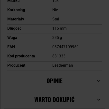
Miarka
Tak
Korkociąg
Nie
Materiały
Stal
Długość
115 mm
Waga
335 g
EAN
037447109959
Kod producenta
831333
Producent
Leatherman
OPINIE
WARTO DOKUPIĆ