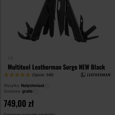
1/8
Multitool Leatherman Surge NEW Black
Ocena:
(Opinie: 548)
98
100
% of
Wysyłka:
Natychmiast
Dostawa:
gratis
749,00 zł
Dostępne warianty produktu: