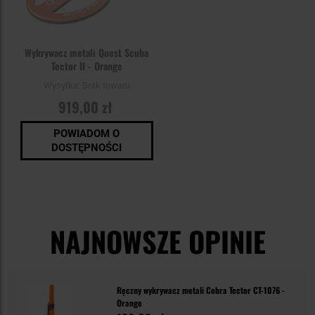
Wykrywacz metali Quest Scuba
Tector II - Orange
Wysyłka:
Brak towaru
919,00 zł
POWIADOM O
DOSTĘPNOŚCI
NAJNOWSZE OPINIE
Ręczny wykrywacz metali Cobra Tector CT-1076 -
Orange