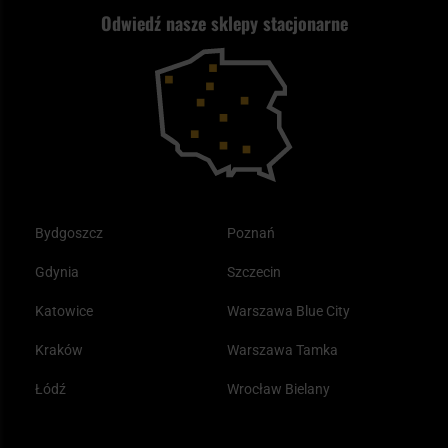
ASG czy wiatrówka - co wybrać?
Odwiedź nasze sklepy stacjonarne
Samoobrona
Kupony i kody rabatowe
Reklamacje i gwarancja
Bushcraft - co to jest i jak zacząć?
Outdoor
Tax Free
Plecak ewakuacyjny preppersa
Odzież
Bydgoszcz
Poznań
Gdynia
Szczecin
Katowice
Warszawa Blue City
Kraków
Warszawa Tamka
Łódź
Wrocław Bielany