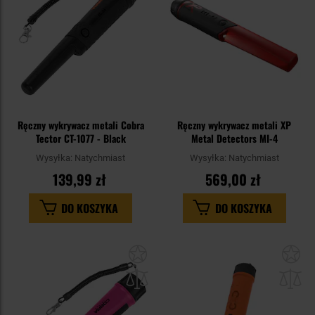
Ręczny wykrywacz metali Cobra
Ręczny wykrywacz metali XP
Tector CT-1077 - Black
Metal Detectors MI-4
Wysyłka:
Natychmiast
Wysyłka:
Natychmiast
139,99 zł
569,00 zł
DO KOSZYKA
DO KOSZYKA
Dodaj
Do
do
do
schowka
sc