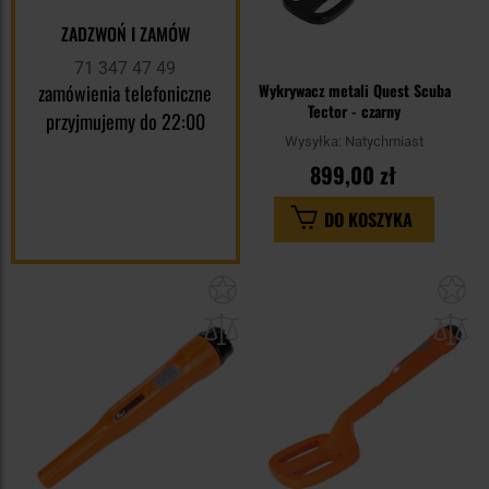
ZADZWOŃ I ZAMÓW
71 347 47 49
zamówienia telefoniczne
Wykrywacz metali Quest Scuba
Tector - czarny
przyjmujemy do 22:00
Wysyłka:
Natychmiast
899,00 zł
DO KOSZYKA
Dodaj
Do
do
do
schowka
sc