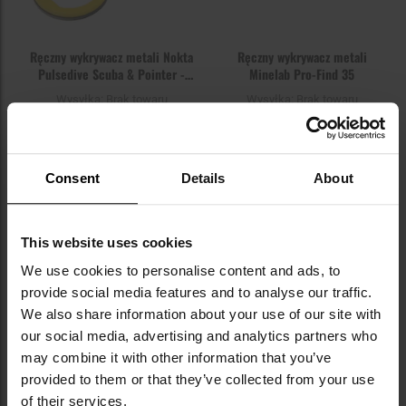
Ręczny wykrywacz metali Nokta
Ręczny wykrywacz metali
Pulsedive Scuba & Pointer -
Minelab Pro-Find 35
żółty
Wysyłka:
Brak towaru
Wysyłka:
Brak towaru
985,00 zł
529,00 zł
Sugerowana cena
producenta
559,00 zł
Consent
Details
About
POWIADOM O
POWIADOM O
DOSTĘPNOŚCI
DOSTĘPNOŚCI
This website uses cookies
Dodaj
Do
We use cookies to personalise content and ads, to
do
do
provide social media features and to analyse our traffic.
schowka
sc
We also share information about your use of our site with
our social media, advertising and analytics partners who
may combine it with other information that you’ve
Brak towaru
Brak towaru
provided to them or that they’ve collected from your use
of their services.