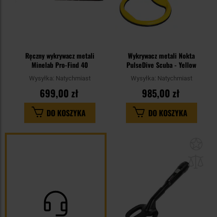
Ręczny wykrywacz metali
Wykrywacz metali Nokta
Minelab Pro-Find 40
PulseDive Scuba - Yellow
Wysyłka:
Natychmiast
Wysyłka:
Natychmiast
699,00 zł
985,00 zł
DO KOSZYKA
DO KOSZYKA
Dod
do
sc