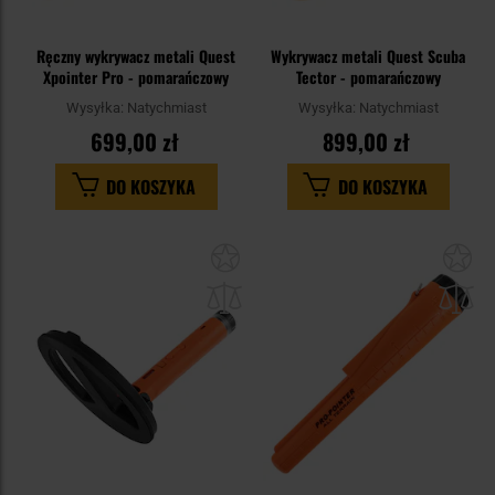
Ręczny wykrywacz metali Quest
Wykrywacz metali Quest Scuba
Xpointer Pro - pomarańczowy
Tector - pomarańczowy
Wysyłka:
Natychmiast
Wysyłka:
Natychmiast
699,00 zł
899,00 zł
DO KOSZYKA
DO KOSZYKA
Dodaj
Do
do
do
schowka
sc