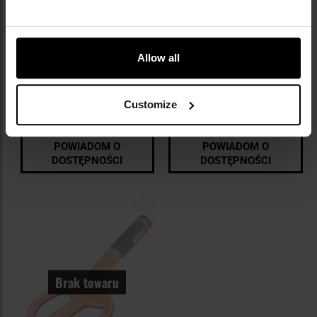
Allow all
Ręczny wykrywacz metali Quest
Ręczny wykrywacz metali XP
Xpointer II
Metal Detectors MI-6
Wysyłka:
Brak towaru
Wysyłka:
Brak towaru
Customize
519,00 zł
739,00 zł
POWIADOM O
POWIADOM O
DOSTĘPNOŚCI
DOSTĘPNOŚCI
Dodaj
do
schowka
Brak towaru