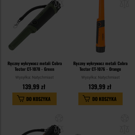
schowka
sc
Ręczny wykrywacz metali Cobra
Ręczny wykrywacz metali Cobra
Tector CT-1078 - Green
Tector CT-1076 - Orange
Wysyłka:
Natychmiast
Wysyłka:
Natychmiast
139,99 zł
139,99 zł
DO KOSZYKA
DO KOSZYKA
Dodaj
Do
do
do
schowka
sc