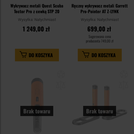
Wykrywacz metali Quest Scuba
Ręczny wykrywacz metali Garrett
Tector Pro z cewką STP 20
Pro-Pointer AT Z-LYNK
Wysyłka:
Natychmiast
Wysyłka:
Natychmiast
1 249,00 zł
699,00 zł
Sugerowana cena
producenta
749,00 zł
DO KOSZYKA
DO KOSZYKA
Dodaj
Do
do
do
schowka
sc
Brak towaru
Brak towaru