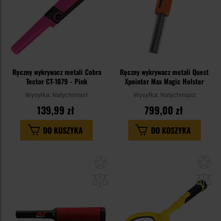
Ręczny wykrywacz metali Cobra
Ręczny wykrywacz metali Quest
Tector CT-1079 - Pink
Xpointer Max Magic Holster
Wysyłka:
Natychmiast
Wysyłka:
Natychmiast
139,99 zł
799,00 zł
DO KOSZYKA
DO KOSZYKA
Dodaj
Do
do
do
schowka
sc