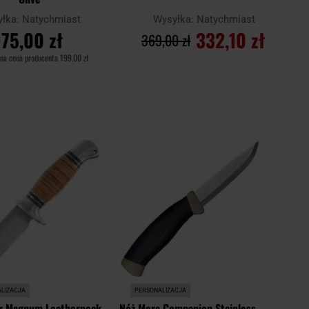
yłka:
Natychmiast
Wysyłka:
Natychmiast
175,00 zł
332,10 zł
369,00 zł
na cena producenta
199,00 zł
O KOSZYKA
DO KOSZYKA
Dodaj
Dodaj
Porównaj
do
do
schowka
schowk
LIZACJA
PERSONALIZACJA
r Magnum Leatherneck
Nóż Mora Companion Stainless -