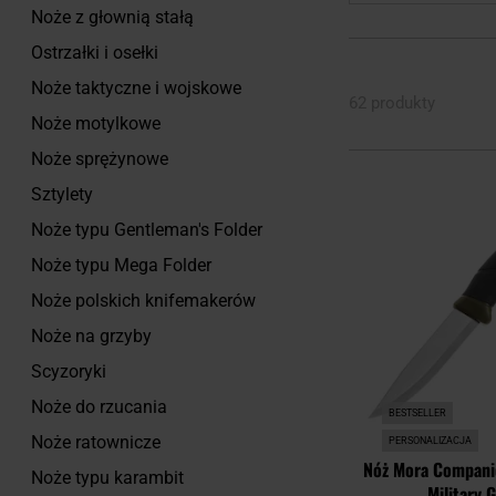
Noże z głownią stałą
Ostrzałki i osełki
Noże taktyczne i wojskowe
62 produkty
Noże motylkowe
Noże sprężynowe
Sztylety
Noże typu Gentleman's Folder
Noże typu Mega Folder
Noże polskich knifemakerów
Noże na grzyby
Scyzoryki
Noże do rzucania
BESTSELLER
Noże ratownicze
PERSONALIZACJA
Nóż Mora Companio
Noże typu karambit
Military 