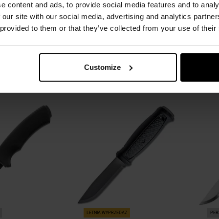
e content and ads, to provide social media features and to analy
mpanion Spark
Nóż Mora Kansbol Stainless -
Nóż 
 our site with our social media, advertising and analytics partn
arny
Burnt Orange
 provided to them or that they’ve collected from your use of their
Natychmiast
Wysyłka:
Natychmiast
W
99 zł
209,99 zł
172
Customize
SZYKA
DO KOSZYKA
Dodaj
Dodaj
Porównaj
Porówn
do
do
schowka
schowka
LETNIA WYPRZEDAŻ
PER