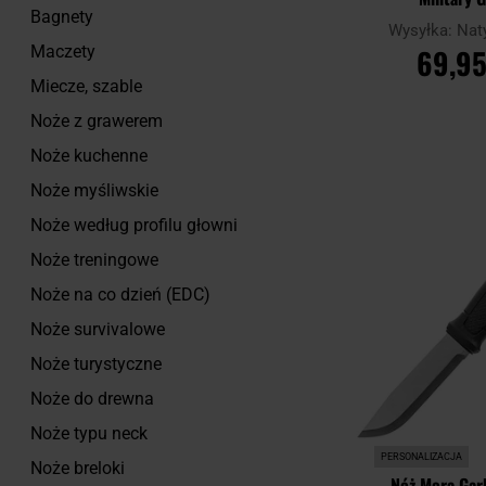
Bagnety
Wysyłka:
Nat
69,95
Maczety
Miecze, szable
Noże z grawerem
DO KOSZ
Noże kuchenne
Noże myśliwskie
Porównaj
Noże według profilu głowni
Noże treningowe
Noże na co dzień (EDC)
Noże survivalowe
Noże turystyczne
Noże do drewna
Noże typu neck
PERSONALIZACJA
Noże breloki
Nóż Mora Gar