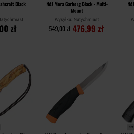
shcraft Black
Nóż Mora Garberg Black - Multi-
Nóż
Mount
Natychmiast
Wysyłka:
Natychmiast
W
00 zł
476,99 zł
549,00 zł
SZYKA
DO KOSZYKA
Dodaj
Dodaj
Porównaj
Porówn
do
do
schowka
schowka
PER