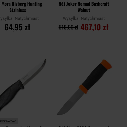
 Mora Risberg Hunting
Nóż Joker Nomad Bushcraft
Stainless
Walnut
ysyłka:
Natychmiast
Wysyłka:
Natychmiast
64,95 zł
467,10 zł
519,00 zł
DO KOSZYKA
DO KOSZYKA
Dodaj
Doda
aj
Porównaj
do
do
schowka
scho
SONALIZACJA