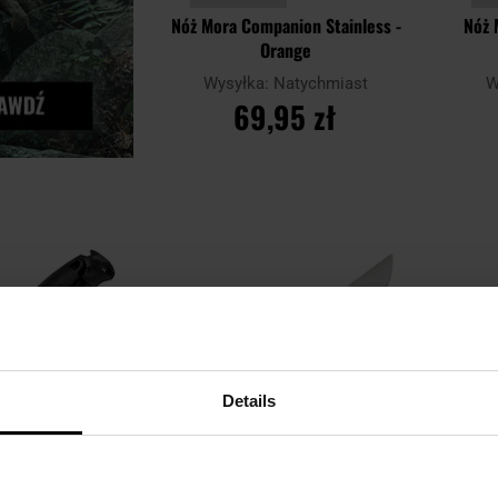
Nóż Mora Companion Stainless -
Nóż 
Orange
Wysyłka:
Natychmiast
W
69,95 zł
DO KOSZYKA
Porównaj
Porówn
Dodaj
Dodaj
do
do
schowka
schowka
Details
LET
PER