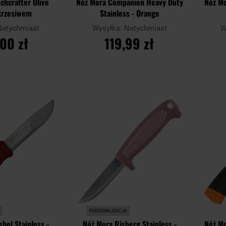
chcrafter Olive
Nóż Mora Companion Heavy Duty
Nóż M
krzesiwem
Stainless - Orange
Natychmiast
Wysyłka:
Natychmiast
W
00 zł
119,99 zł
SZYKA
DO KOSZYKA
Dodaj
Dodaj
Porównaj
Porówn
do
do
schowka
schowka
PERSONALIZACJA
bol Stainless -
Nóż Mora Risberg Stainless -
Nóż M