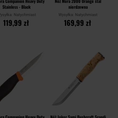
ora Companion Heavy Duty
Nóż Mora 2000 Orange stal
Stainless - Black
nierdzewna
ysyłka:
Natychmiast
Wysyłka:
Natychmiast
119,99 zł
169,99 zł
DO KOSZYKA
DO KOSZYKA
Dodaj
Doda
aj
Porównaj
do
do
schowka
scho
ora Companion Heavy Duty
Nóż Joker Sami Bushcraft Scandi