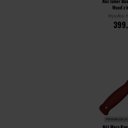
Nóż Joker Bus
Wood z 
Wysyłka:
399,
DO KO
Porównaj
PERSONALIZACJA
Nóż Mora Kans