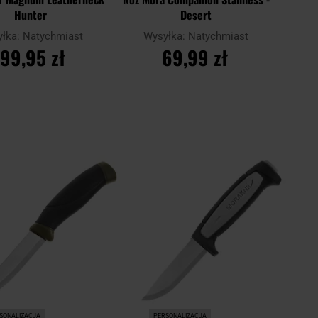
Hunter
Desert
yłka:
Natychmiast
Wysyłka:
Natychmiast
199,95 zł
69,99 zł
O KOSZYKA
DO KOSZYKA
Dodaj
Doda
Porównaj
do
do
schowka
scho
SONALIZACJA
PERSONALIZACJA