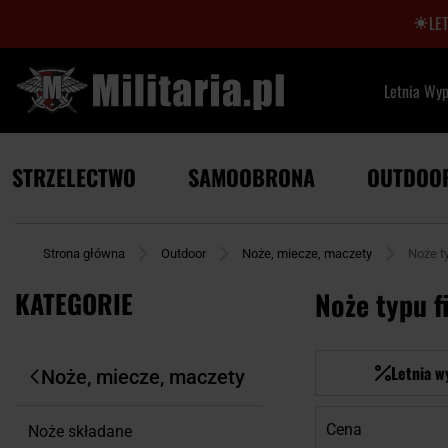
LE
Letnia Wy
STRZELECTWO
SAMOOBRONA
OUTDOO
Strona główna
Outdoor
Noże, miecze, maczety
Noże t
KATEGORIE
Noże typu f
Letnia w
Noże, miecze, maczety
Cena
Noże składane