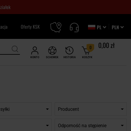
ziałek
zacja
Oferty KSK
PL
PLN
0,00 zł
0
KONTO
SCHOWEK
HISTORIA
KOSZYK
syłki
Producent
Odporność na stępienie