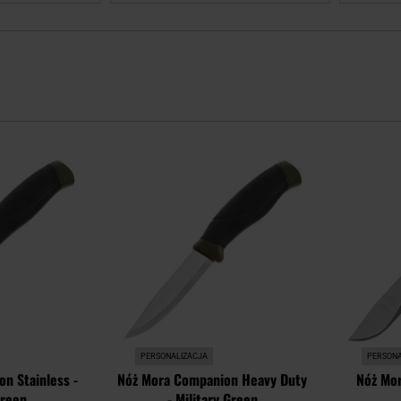
Dodaj
Dodaj
do
do
schowka
schowka
PERSONALIZACJA
PERSONA
n Stainless -
Nóż Mora Companion Heavy Duty
Nóż Mor
Green
- Military Green