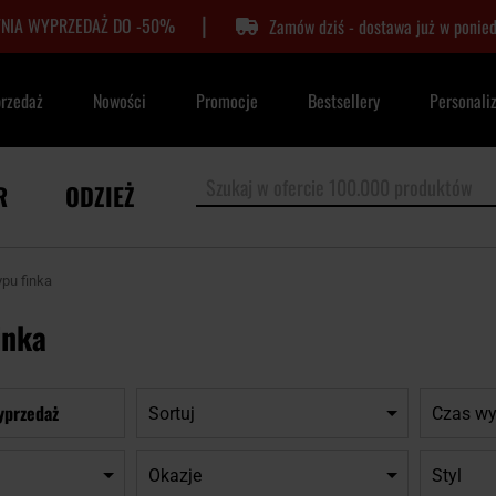
|
TNIA WYPRZEDAŻ DO -50%
Zamów dziś - dostawa już w ponied
przedaż
Nowości
Promocje
Bestsellery
Personali
R
ODZIEŻ
ypu finka
inka
yprzedaż
Sortuj
Czas wy
Okazje
Styl