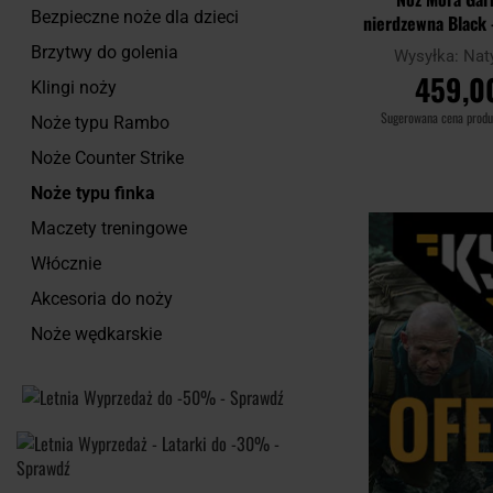
Bezpieczne noże dla dzieci
nierdzewna Black 
Brzytwy do golenia
Wysyłka:
Nat
459,00
Klingi noży
Sugerowana cena prod
Noże typu Rambo
Noże Counter Strike
DO KOSZ
Noże typu finka
Maczety treningowe
Porównaj
Włócznie
Akcesoria do noży
Noże wędkarskie