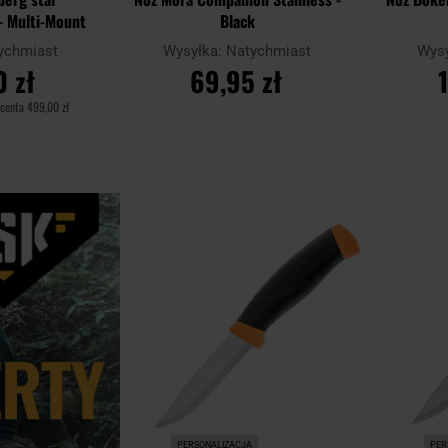
- Multi-Mount
Black
ychmiast
Wysyłka:
Natychmiast
Wys
 zł
69,95 zł
ucenta
499,00 zł
YKA
DO KOSZYKA
D
Dodaj
Porównaj
Porównaj
do
schowka
PERSONALIZACJA
PER