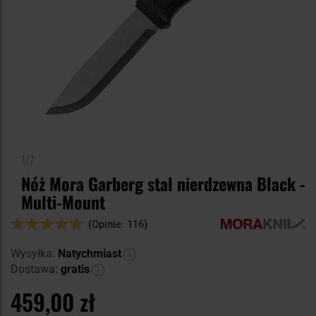
1/7
Nóż Mora Garberg stal nierdzewna Black -
Multi-Mount
Ocena:
(Opinie: 116)
100
100
% of
Wysyłka:
Natychmiast
Dostawa:
gratis
459,00 zł