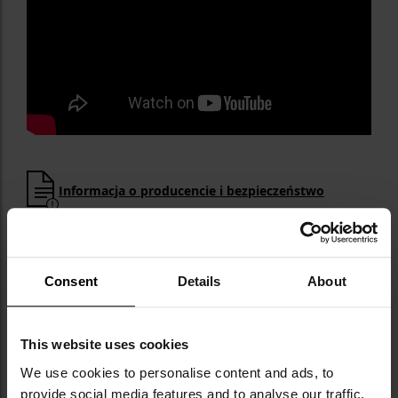
Informacja o producencie i bezpieczeństwo
DANE TECHNICZNE
Consent
Details
About
This website uses cookies
Więcej
Typ noża
Z głownią stałą
We use cookies to personalise content and ads, to
informacji
Styl
Survival-outdoor
provide social media features and to analyse our traffic.