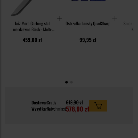
Nóż Mora Garberg stal
Ostrzałka Lansky QuadSharp
Smar syn
nierdzewna Black - Multi-
Knif
Mount
459,00 zł
99,95 zł
1
618,90 zł
Dostawa:
Gratis
578,90 zł
Wysyłka:
Natychmiast