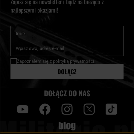
Zapisz się na newsletter i bądź na bieżąco z
najlepszymi okazjami!
Imię
Subskrybuj
nasz
newsletter:
Zapoznałem się z
polityką prywatności
DOŁĄCZ
DOŁĄCZ DO NAS
y
f
i
t
tt
Blog