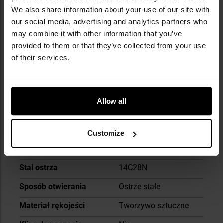
We also share information about your use of our site with
Długość głowni
109 mm
our social media, advertising and analytics partners who
may combine it with other information that you’ve
Grubość głowni
3.2 mm
provided to them or that they’ve collected from your use
Profil głowni
Clip-Point
of their services.
Rodzaj ostrza
Gładkie
Odporność na stępienie
Dobra
Allow all
Odporność na korozję
Bardzo dobra
Typ blokady
Ostrze stałe
Customize
Długość całkowita
229 mm
Stal ostrza
14C28N
Sposób otwierania
Ostrze stałe
Materiał rękojeści
Tworzywo sztuczne