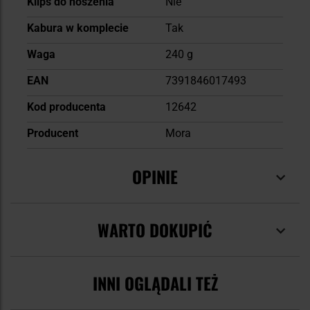
Klips do noszenia
Nie
Kabura w komplecie
Tak
Waga
240 g
EAN
7391846017493
Kod producenta
12642
Producent
Mora
OPINIE
WARTO DOKUPIĆ
INNI OGLĄDALI TEŻ