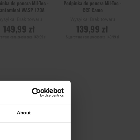
inka do poncza Mil-Tec -
Podpinka do poncza Mil-Tec -
antomleaf WASP I Z3A
CCE Camo
ysyłka:
Brak towaru
Wysyłka:
Brak towaru
149,99 zł
139,99 zł
rowana cena producenta
169,99 zł
Sugerowana cena producenta
149,99 zł
OWIADOM O
POWIADOM O
STĘPNOŚCI
DOSTĘPNOŚCI
Dodaj
aj
Porównaj
do
schowka
Brak towaru
About
RZEDAŻ