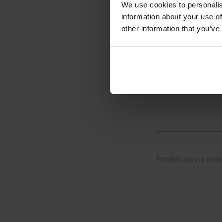
We use cookies to personalis
KOŃCÓWKA SERII
Podpinka do po
information about your use of
other information that you’ve
Wysyłka:
109,99 zł
POWIADOM
DOSTĘPNO
Porównaj
Produktów na stro