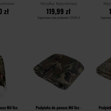
ychmiast
Wysyłka:
Natychmiast
Wys
0 zł
119,99 zł
Sugerowana cena producenta
129,99 zł
Sugerowa
YKA
DO KOSZYKA
D
Dodaj
Dodaj
Porównaj
Porównaj
do
do
schowka
schowka
cza Mil-Tec
Podpinka do poncza Mil-Tec -
Podpink