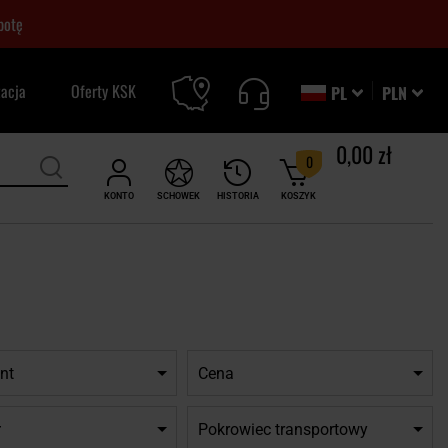
botę
zacja
Oferty KSK
PL
PLN
0,00 zł
0
KONTO
SCHOWEK
HISTORIA
KOSZYK
nt
Cena
r
Pokrowiec transportowy