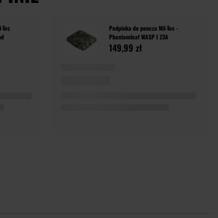
l-Tec
Podpinka do poncza Mil-Tec -
nd
Phantomleaf WASP I Z3A
149,99 zł