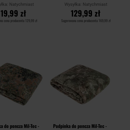
yłka:
Natychmiast
Wysyłka:
Natychmiast
119,99 zł
129,99 zł
na cena producenta
129,99 zł
Sugerowana cena producenta
169,99 zł
O KOSZYKA
DO KOSZYKA
Dodaj
Dodaj
Porównaj
do
do
schowka
schowk
a do poncza Mil-Tec -
Podpinka do poncza Mil-Tec -