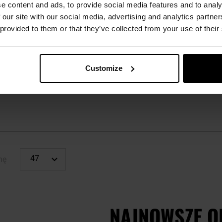
e content and ads, to provide social media features and to analy
KOŃCÓWKA SERII
KOŃ
ncza MFH - Olive
Podpinka do poncza MFH - Black
Podpi
 our site with our social media, advertising and analytics partn
 provided to them or that they’ve collected from your use of their
Brak towaru
Wysyłka:
Brak towaru
W
89,95 zł
89,95 zł
109,99 zł
11
Customize
 O
POWIADOM O
P
ŚCI
DOSTĘPNOŚCI
DO
Porównaj
Porówn
nę
NAJNOWSZE O