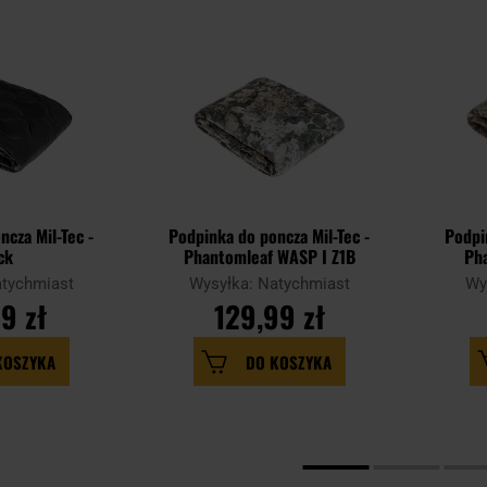
ncza Mil-Tec -
Podpinka do poncza Mil-Tec -
Podpi
ck
Phantomleaf WASP I Z1B
Ph
atychmiast
Wysyłka: Natychmiast
Wy
9 zł
129,99 zł
KOSZYKA
DO KOSZYKA