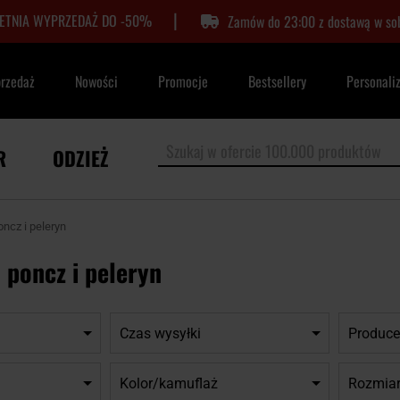
|
LETNIA WYPRZEDAŻ DO -50%
Zamów do 23:00 z dostawą w so
przedaż
Nowości
Promocje
Bestsellery
Personali
R
ODZIEŻ
oncz i peleryn
 poncz i peleryn
Czas wysyłki
Produce
Kolor/kamuflaż
Rozmia