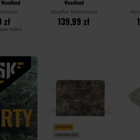
- Woodland
Woodland
ychmiast
Wysyłka:
Natychmiast
Wys
 zł
139,99 zł
ucenta
179,99 zł
YKA
DO KOSZYKA
D
Dodaj
Porównaj
Porównaj
do
schowka
WYPRZEDAŻ
KOŃCÓWKA SERII