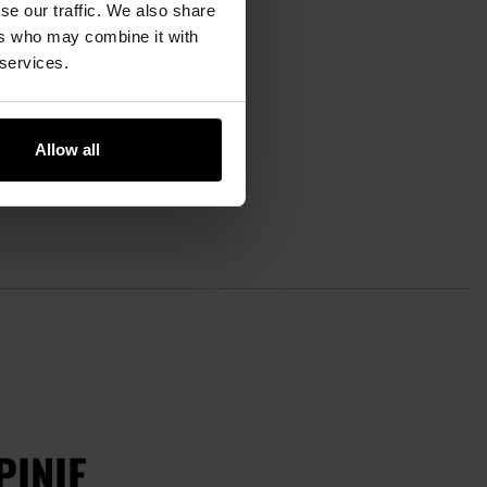
se our traffic. We also share
CÓWKA SERII
nka do poncza MFH - M95
ers who may combine it with
CZ Camo
 services.
ysyłka:
Brak towaru
99,95 zł
9,99 zł
Allow all
OWIADOM O
STĘPNOŚCI
aj
PINIE