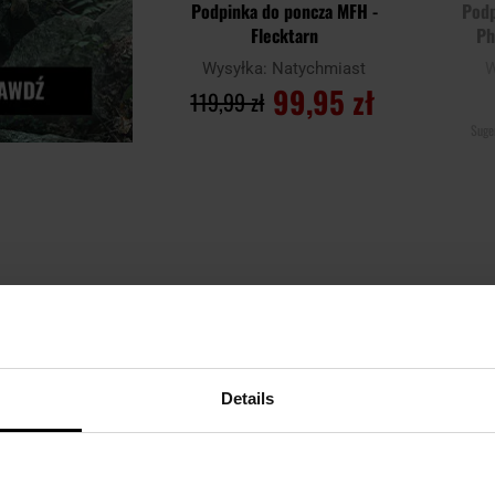
Podpinka do poncza MFH -
Podp
Flecktarn
Ph
Wysyłka:
Natychmiast
W
99,95 zł
119,99 zł
Suge
DO KOSZYKA
P
DO
Dodaj
Dodaj
Porównaj
Porówn
do
do
schowka
schowka
towaru
Brak towaru
Details
WYPRZEDAŻ
WYP