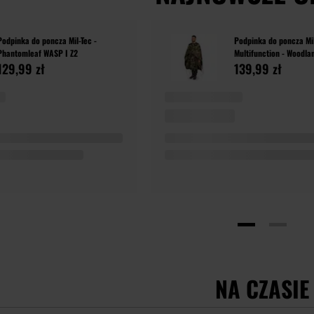
Podpinka do poncza Mil-Tec -
Podpinka do poncza Mi
Phantomleaf WASP I Z2
Multifunction - Woodla
129,99 zł
139,99 zł
NA CZASIE