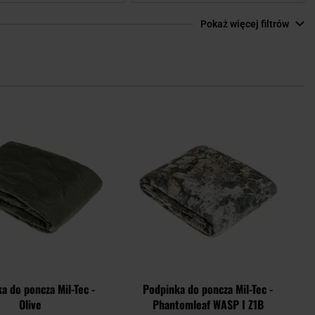
Pokaż więcej filtrów
Dodaj
Doda
do
do
schowka
scho
a do poncza Mil-Tec -
Podpinka do poncza Mil-Tec -
Olive
Phantomleaf WASP I Z1B