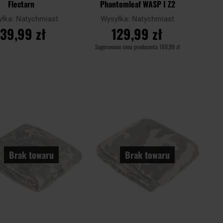
Flectarn
Phantomleaf WASP I Z2
yłka:
Natychmiast
Wysyłka:
Natychmiast
139,99 zł
129,99 zł
Sugerowana cena producenta
169,99 zł
O KOSZYKA
DO KOSZYKA
Dodaj
Doda
Porównaj
do
do
schowka
scho
Brak towaru
Brak towaru