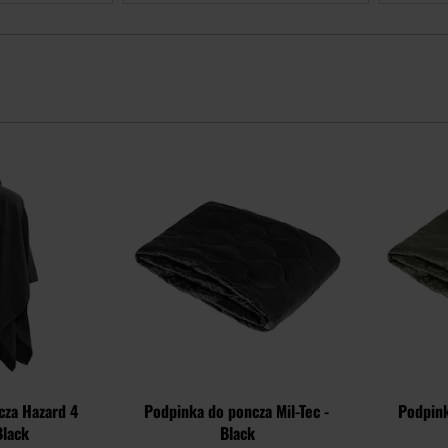
Dodaj
Dodaj
do
do
schowka
schowka
cza Hazard 4
Podpinka do poncza Mil-Tec -
Podpink
Black
Black