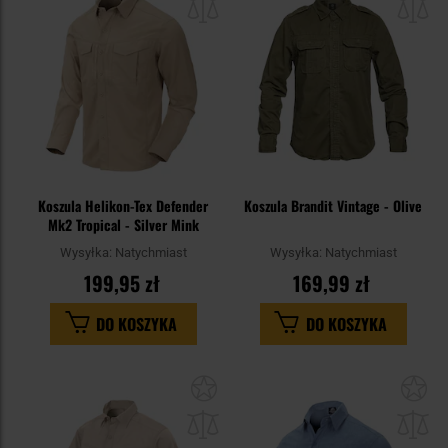
schowka
sc
Koszula Helikon-Tex Defender
Koszula Brandit Vintage - Olive
Mk2 Tropical - Silver Mink
Wysyłka:
Natychmiast
Wysyłka:
Natychmiast
199,95 zł
169,99 zł
DO KOSZYKA
DO KOSZYKA
Dodaj
Do
do
do
schowka
sc