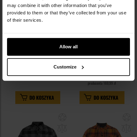
may combine it with other information that you’ve
provided to them or that they’ve collected from your use
of their services.
Koszula Mil-Tec Tropical Rip-
Koszula Brandit Check Shirt -
Allow all
Stop Short Sleeve - Khaki
White/Black
Wysyłka:
Natychmiast
Wysyłka:
Natychmiast
Customize
89,99 zł
149,99 zł
Sugerowana cena
producenta
169,99 zł
DO KOSZYKA
DO KOSZYKA
Dodaj
Do
do
do
schowka
sc