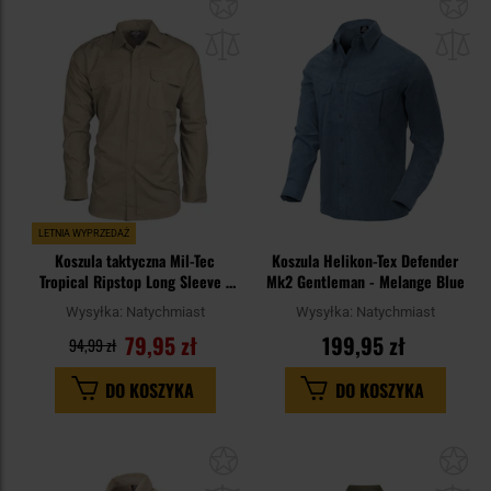
Dodaj
Do
do
do
schowka
sc
LETNIA WYPRZEDAŻ
Koszula taktyczna Mil-Tec
Koszula Helikon-Tex Defender
Tropical Ripstop Long Sleeve -
Mk2 Gentleman - Melange Blue
Khaki
Wysyłka:
Natychmiast
Wysyłka:
Natychmiast
79,95 zł
199,95 zł
94,99 zł
DO KOSZYKA
DO KOSZYKA
Dodaj
Do
do
do