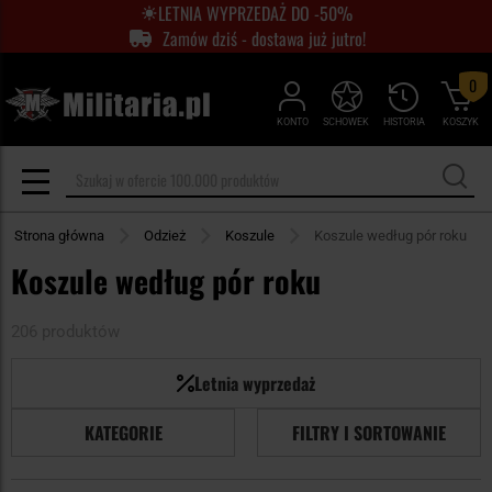
LETNIA WYPRZEDAŻ DO -50%
Zamów dziś - dostawa już jutro!
0
KONTO
SCHOWEK
HISTORIA
KOSZYK
Strona główna
Odzież
Koszule
Koszule według pór roku
Koszule według pór roku
206 produktów
Letnia wyprzedaż
KATEGORIE
FILTRY I SORTOWANIE