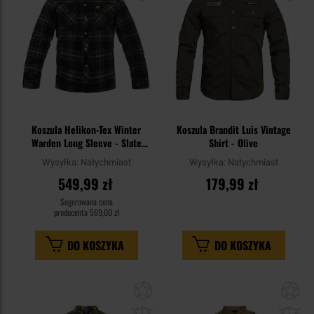
Koszula Helikon-Tex Winter
Koszula Brandit Luis Vintage
Warden Long Sleeve - Slate
Shirt - Olive
Moorland Plaid
Wysyłka:
Natychmiast
Wysyłka:
Natychmiast
549,99 zł
179,99 zł
Sugerowana cena
producenta
569,00 zł
DO KOSZYKA
DO KOSZYKA
Dodaj
Do
do
do