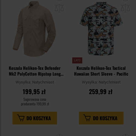
do
do
schowka
sc
LATO
Koszula Helikon-Tex Defender
Koszula Helikon-Tex Tactical
Mk2 PolyCotton Ripstop Long
Hawaiian Short Sleeve - Pacific
Sleeve - Khaki
Wysyłka:
Natychmiast
Wysyłka:
Natychmiast
199,95 zł
259,99 zł
Sugerowana cena
producenta
199,99 zł
DO KOSZYKA
DO KOSZYKA