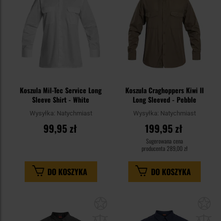
Koszula Mil-Tec Service Long
Koszula Craghoppers Kiwi II
Sleeve Shirt - White
Long Sleeved - Pebble
Wysyłka:
Natychmiast
Wysyłka:
Natychmiast
99,95 zł
199,95 zł
Sugerowana cena
producenta
289,00 zł
DO KOSZYKA
DO KOSZYKA
Dodaj
Do
do
do