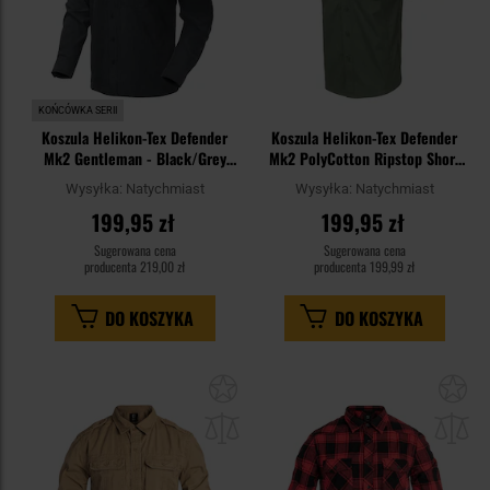
KOŃCÓWKA SERII
Koszula Helikon-Tex Defender
Koszula Helikon-Tex Defender
Mk2 Gentleman - Black/Grey
Mk2 PolyCotton Ripstop Short
Melange
Sleeve - Olive Green
Wysyłka:
Natychmiast
Wysyłka:
Natychmiast
199,95 zł
199,95 zł
Sugerowana cena
Sugerowana cena
producenta
219,00 zł
producenta
199,99 zł
DO KOSZYKA
DO KOSZYKA
Dodaj
Do
do
do
schowka
sc