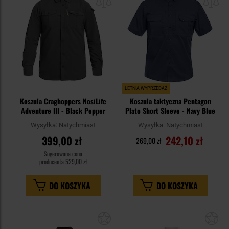
schowka
sc
LETNIA WYPRZEDAŻ
Koszula Craghoppers NosiLife
Koszula taktyczna Pentagon
Adventure III - Black Pepper
Plato Short Sleeve - Navy Blue
Wysyłka:
Natychmiast
Wysyłka:
Natychmiast
399,00 zł
242,10 zł
269,00 zł
Sugerowana cena
producenta
529,00 zł
DO KOSZYKA
DO KOSZYKA
Dodaj
Do
do
do