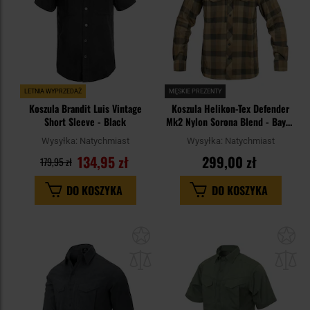
LETNIA WYPRZEDAŻ
MĘSKIE PREZENTY
Koszula Brandit Luis Vintage
Koszula Helikon-Tex Defender
Short Sleeve - Black
Mk2 Nylon Sorona Blend - Bayou
Moss Checkered
Wysyłka:
Natychmiast
Wysyłka:
Natychmiast
134,95 zł
299,00 zł
179,95 zł
DO KOSZYKA
DO KOSZYKA
Dodaj
Do
do
do
schowka
sc