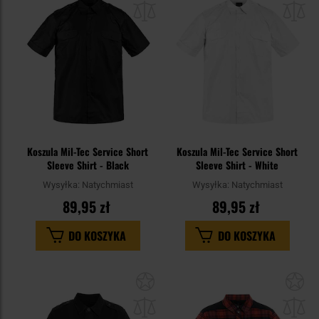
schowka
sc
Koszula Mil-Tec Service Short
Koszula Mil-Tec Service Short
Sleeve Shirt - Black
Sleeve Shirt - White
Wysyłka:
Natychmiast
Wysyłka:
Natychmiast
89,95 zł
89,95 zł
DO KOSZYKA
DO KOSZYKA
Dodaj
Do
do
do
schowka
sc