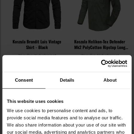
Koszula Brandit Luis Vintage
Koszula Helikon-Tex Defender
Shirt - Black
Mk2 PolyCotton Ripstop Long
Sleeve - Olive Green
Wysyłka:
Natychmiast
Wysyłka:
Natychmiast
179,99 zł
199,95 zł
Sugerowana cena
producenta
199,99 zł
Consent
Details
About
DO KOSZYKA
DO KOSZYKA
This website uses cookies
Dodaj
Do
We use cookies to personalise content and ads, to
do
do
provide social media features and to analyse our traffic.
schowka
sc
We also share information about your use of our site with
our social media, advertising and analytics partners who