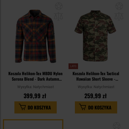
Dodaj
Do
do
do
schowka
sc
LATO
Koszula Helikon-Tex MBDU Nylon
Koszula Helikon-Tex Tactical
Sorona Blend - Dark Autumn
Hawaiian Short Sleeve -
Checkered
Brushstroke Camo
Wysyłka:
Natychmiast
Wysyłka:
Natychmiast
399,99 zł
259,99 zł
DO KOSZYKA
DO KOSZYKA
Dod