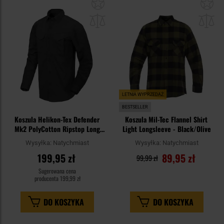
Dodaj
Do
do
do
schowka
sc
LETNIA WYPRZEDAŻ
BESTSELLER
Koszula Helikon-Tex Defender
Koszula Mil-Tec Flannel Shirt
Mk2 PolyCotton Ripstop Long
Light Longsleeve - Black/Olive
Sleeve - Black
Wysyłka:
Natychmiast
Wysyłka:
Natychmiast
199,95 zł
89,95 zł
99,99 zł
Sugerowana cena
producenta
199,99 zł
DO KOSZYKA
DO KOSZYKA