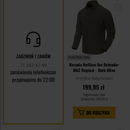
do
sc
ZADZWOŃ I ZAMÓW
KOŃCÓWKA SERII
Koszula Helikon-Tex Defender
71 347 47 49
Mk2 Tropical - Dark Olive
zamówienia telefoniczne
przyjmujemy do 22:00
Wysyłka:
Natychmiast
199,95 zł
Sugerowana cena
producenta
199,99 zł
DO KOSZYKA