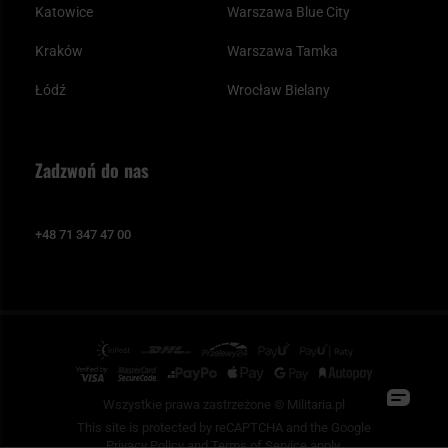
Katowice
Warszawa Blue City
Kraków
Warszawa Tamka
Łódź
Wrocław Bielany
Zadzwoń do nas
+48 71 347 47 00
Wszystkie prawa zastrzeżone © Militaria.pl
This site is protected by reCAPTCHA and the Google
Privacy Policy
and
Terms of Service
apply.