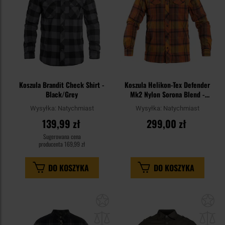
Koszula Brandit Check Shirt -
Koszula Helikon-Tex Defender
Black/Grey
Mk2 Nylon Sorona Blend -
Evening Pumpkin Plaid
Wysyłka:
Natychmiast
Wysyłka:
Natychmiast
139,99 zł
299,00 zł
Sugerowana cena
producenta
169,99 zł
DO KOSZYKA
DO KOSZYKA
Dodaj
Do
do
do
schowka
sc