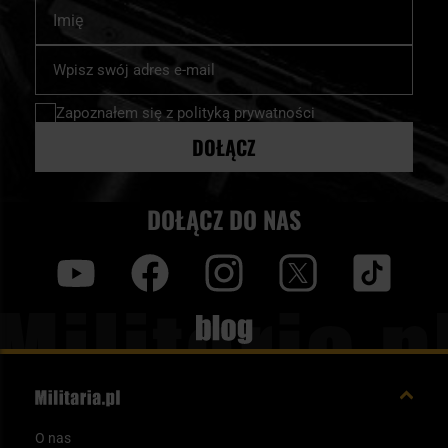
Imię
Subskrybuj
nasz
newsletter:
Zapoznałem się z
polityką prywatności
DOŁĄCZ
DOŁĄCZ DO NAS
y
f
i
t
tt
Blog
O nas