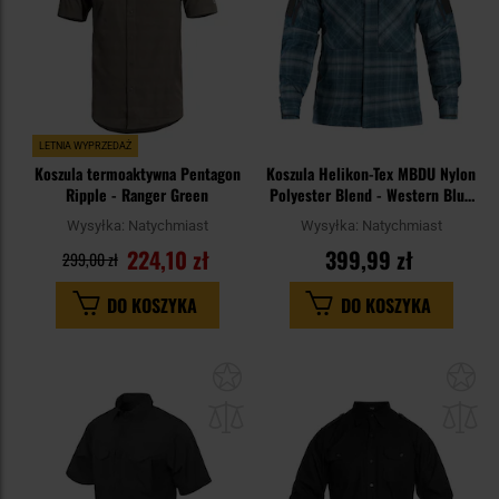
LETNIA WYPRZEDAŻ
Koszula termoaktywna Pentagon
Koszula Helikon-Tex MBDU Nylon
Ripple - Ranger Green
Polyester Blend - Western Blue
Plaid
Wysyłka:
Natychmiast
Wysyłka:
Natychmiast
224,10 zł
399,99 zł
299,00 zł
DO KOSZYKA
DO KOSZYKA
Dodaj
Do
do
do
schowka
sc