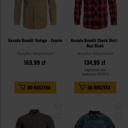
Koszula Brandit Vintage - Coyote
Koszula Brandit Check Shirt -
Red/Black
Wysyłka:
Natychmiast
Wysyłka:
Natychmiast
169,99 zł
134,99 zł
Sugerowana cena
producenta
169,99 zł
DO KOSZYKA
DO KOSZYKA
Dodaj
Do
do
do
schowka
sc