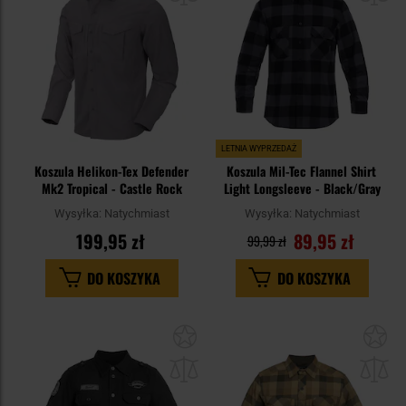
LETNIA WYPRZEDAŻ
Koszula Helikon-Tex Defender
Koszula Mil-Tec Flannel Shirt
Mk2 Tropical - Castle Rock
Light Longsleeve - Black/Gray
Wysyłka:
Natychmiast
Wysyłka:
Natychmiast
199,95 zł
89,95 zł
99,99 zł
DO KOSZYKA
DO KOSZYKA
Dodaj
Do
do
do
schowka
sc