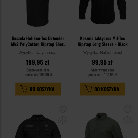
Koszula Helikon-Tex Defender
Koszula taktyczna Mil-Tec
Mk2 PolyCotton Ripstop Short
Ripstop Long Sleeve - Black
Sleeve - Black
Wysyłka:
Natychmiast
Wysyłka:
Natychmiast
199,95 zł
99,95 zł
Sugerowana cena
Sugerowana cena
producenta
199,99 zł
producenta
109,99 zł
DO KOSZYKA
DO KOSZYKA
Dodaj
Do
do
do
schowka
sc