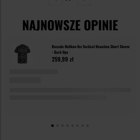
Strona
Następne
NAJNOWSZE OPINIE
Koszula Helikon-Tex Tactical Hawaiian Short Sleeve
- Dark Ops
259,99 zł