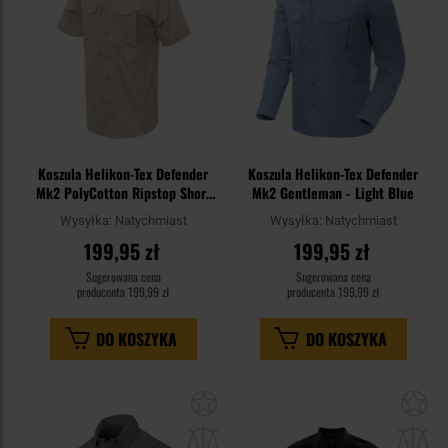
Koszula Helikon-Tex Defender
Koszula Helikon-Tex Defender
Mk2 PolyCotton Ripstop Short
Mk2 Gentleman - Light Blue
Sleeve - Khaki
Wysyłka:
Natychmiast
Wysyłka:
Natychmiast
199,95 zł
199,95 zł
Sugerowana cena
Sugerowana cena
producenta
199,99 zł
producenta
199,99 zł
DO KOSZYKA
DO KOSZYKA
Dodaj
Do
do
do
schowka
sc