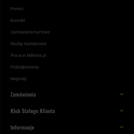
Pomoc
Kontakt
Zamówienia hurtowe
Służby mundurowe
Praca w Militaria.pl
Podziękowania
Nagrody
Zamówienia
Koszt i czas dostawy
Klub Stałego Klienta
Zamów do 23:00 - dostawa jutro!
Co zyskujesz z kontem KSK
Informacje
Paczka w weekend