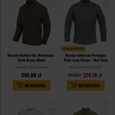
schowka
sc
LETNIA WYPRZEDAŻ
Koszula Helikon-Tex Woodsman -
Koszula taktyczna Pentagon
Earth Brown/Black
Plato Long Sleeve - Wolf Grey
Wysyłka:
Natychmiast
Wysyłka:
Natychmiast
249,00 zł
224,10 zł
249,00 zł
DO KOSZYKA
DO KOSZYKA
Dodaj
Do
do
do
schowka
sc