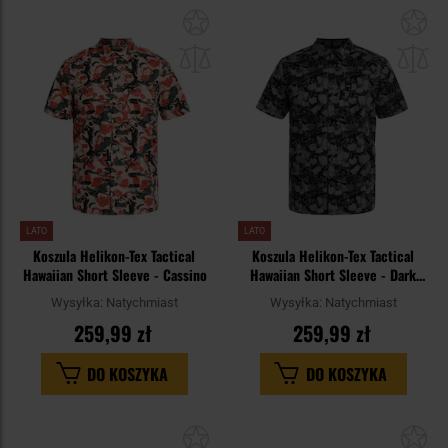
Dodaj
Do
do
do
schowka
sc
LATO
LATO
Koszula Helikon-Tex Tactical
Koszula Helikon-Tex Tactical
Hawaiian Short Sleeve - Cassino
Hawaiian Short Sleeve - Dark
Ops
Wysyłka:
Natychmiast
Wysyłka:
Natychmiast
259,99 zł
259,99 zł
DO KOSZYKA
DO KOSZYKA
Dodaj
Do