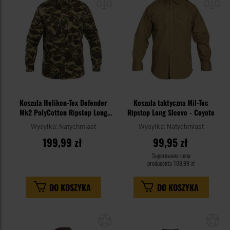
schowka
sc
Koszula Helikon-Tex Defender
Koszula taktyczna Mil-Tec
Mk2 PolyCotton Ripstop Long
Ripstop Long Sleeve - Coyote
Sleeve - Duck Hunter
Wysyłka:
Natychmiast
Wysyłka:
Natychmiast
199,99 zł
99,95 zł
Sugerowana cena
producenta
109,99 zł
DO KOSZYKA
DO KOSZYKA
Dodaj
Do
do
do