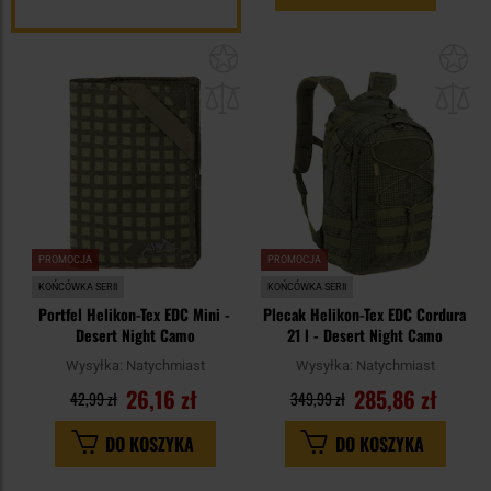
Dodaj
Do
do
do
schowka
sc
PROMOCJA
PROMOCJA
KOŃCÓWKA SERII
KOŃCÓWKA SERII
Portfel Helikon-Tex EDC Mini -
Plecak Helikon-Tex EDC Cordura
Desert Night Camo
21 l - Desert Night Camo
Wysyłka:
Natychmiast
Wysyłka:
Natychmiast
26,16 zł
285,86 zł
42,99 zł
349,99 zł
DO KOSZYKA
DO KOSZYKA