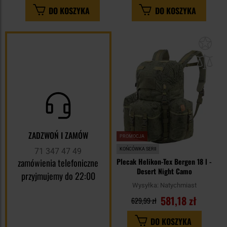
DO KOSZYKA
DO KOSZYKA
Dod
do
sc
ZADZWOŃ I ZAMÓW
PROMOCJA
71 347 47 49
KOŃCÓWKA SERII
zamówienia telefoniczne
Plecak Helikon-Tex Bergen 18 l -
Desert Night Camo
przyjmujemy do 22:00
Wysyłka:
Natychmiast
581,18 zł
629,99 zł
DO KOSZYKA