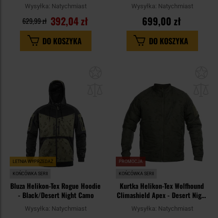
- Desert Night Camo/US Desert
Wysyłka:
Natychmiast
Wysyłka:
Natychmiast
392,04 zł
699,00 zł
629,99 zł
DO KOSZYKA
DO KOSZYKA
Dodaj
Do
do
do
schowka
sc
LETNIA WYPRZEDAŻ
PROMOCJA
KOŃCÓWKA SERII
KOŃCÓWKA SERII
Bluza Helikon-Tex Rogue Hoodie
Kurtka Helikon-Tex Wolfhound
- Black/Desert Night Camo
Climashield Apex - Desert Night
Camo
Wysyłka:
Natychmiast
Wysyłka:
Natychmiast