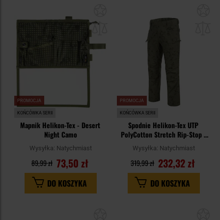
Dodaj
Do
do
do
schowka
sc
PROMOCJA
PROMOCJA
KOŃCÓWKA SERII
KOŃCÓWKA SERII
Mapnik Helikon-Tex - Desert
Spodnie Helikon-Tex UTP
Night Camo
PolyCotton Stretch Rip-Stop -
Desert Night Camo
Wysyłka:
Natychmiast
Wysyłka:
Natychmiast
73,50 zł
232,32 zł
89,99 zł
319,99 zł
DO KOSZYKA
DO KOSZYKA
Dodaj
Do