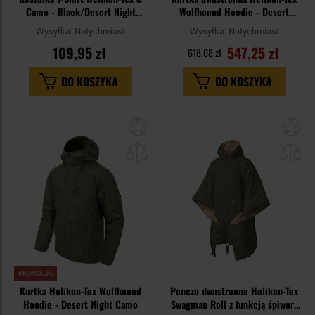
Camo - Black/Desert Night
Wolfhound Hoodie - Desert
Camo
Night Camo/US Desert
Wysyłka:
Natychmiast
Wysyłka:
Natychmiast
109,95 zł
547,25 zł
618,08 zł
DO KOSZYKA
DO KOSZYKA
Dodaj
Do
do
do
schowka
sc
PROMOCJA
Kurtka Helikon-Tex Wolfhound
Ponczo dwustronne Helikon-Tex
Hoodie - Desert Night Camo
Swagman Roll z funkcją śpiwora