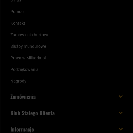
O nas
Pomoc
Kontakt
Zamówienia hurtowe
Służby mundurowe
Praca w Militaria.pl
Podziękowania
Nagrody
Zamówienia
Koszt i czas dostawy
Klub Stałego Klienta
Zamów do 23:00 - dostawa jutro!
Co zyskujesz z kontem KSK
Informacje
Paczka w weekend