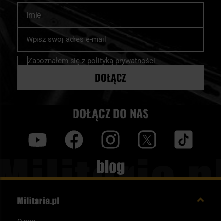
Imię
trening, wytrzymałe spodnie terenowe czy pokrowiec lub
mapnik. Sprawdź dostępne produkty w kamuflażu Desert Night
Subskrybuj
Camo na Militaria.pl i dobierz elementy garderoby oraz
nasz
newsletter:
akcesoria do swoich zadań terenowych.
Zapoznałem się z
polityką prywatności
DOŁĄCZ
DOŁĄCZ DO NAS
y
f
i
t
tt
Blog