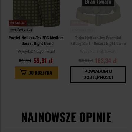
Brak towaru
PROMOCJA
PROMOCJA
KOŃCÓWKA SERII
KOŃCÓWKA SERII
Portfel Helikon-Tex EDC Medium
Torba Helikon-Tex Essential
- Desert Night Camo
Kitbag 2,5 l - Desert Night Camo
Wysyłka:
Natychmiast
Wysyłka:
Brak towaru
59,61 zł
163,34 zł
97,99 zł
199,99 zł
DO KOSZYKA
POWIADOM O
DOSTĘPNOŚCI
NAJNOWSZE OPINIE