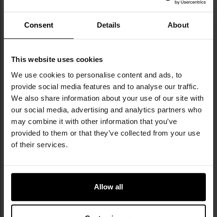
Consent
Details
About
This website uses cookies
PROMOCJA
PROMOCJA
We use cookies to personalise content and ads, to
KOŃCÓWKA SERII
KOŃCÓWKA SERII
provide social media features and to analyse our traffic.
Spodnie Helikon-Tex MCDU
Bluza Helikon-Tex Raid
We also share information about your use of our site with
Polycotton Stretch Rip-Stop -
Polycotton Stretch Rip-Stop -
our social media, advertising and analytics partners who
Desert Night Camo / Olive
Desert Night Camo
Wysyłka:
Natychmiast
Wysyłka:
Natychmiast
Green
may combine it with other information that you’ve
408,37 zł
146,11 zł
499,99 zł
229,99 zł
provided to them or that they’ve collected from your use
of their services.
DO KOSZYKA
DO KOSZYKA
Dodaj
Do
Allow all
do
do
schowka
sc