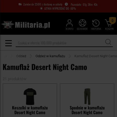
Zamów do 23:00 z dostawą w sobotę
07
g
38
m
43
s
LETNIA WYPRZEDAŻ DO -50%
0
KONTO
SCHOWEK
HISTORIA
KOSZYK
łówna
Odzież
Odzież w kamuflażu
Kamuflaż Desert Night Camo
Kamuflaż Desert Night Camo
21 produktów
Koszulki w kamuflażu
Spodnie w kamuflażu
Desert Night Camo
Desert Night Camo