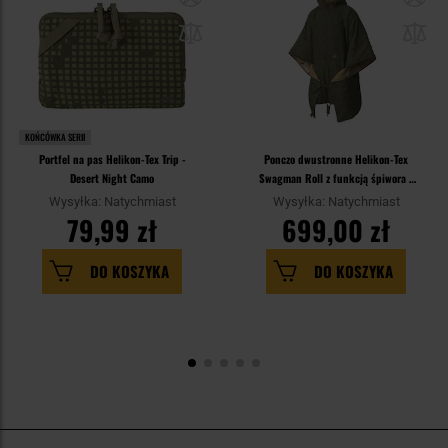
KOŃCÓWKA SERII
Portfel na pas Helikon-Tex Trip -
Ponczo dwustronne Helikon-Tex
Desert Night Camo
Swagman Roll z funkcją śpiwora -
Desert Night Camo/US Desert
Wysyłka: Natychmiast
Wysyłka: Natychmiast
79,99 zł
699,00 zł
DO KOSZYKA
DO KOSZYKA