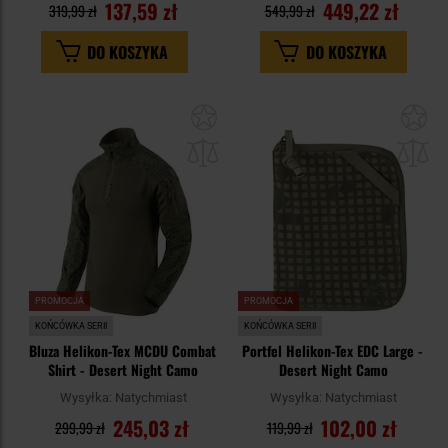
137,59 zł
449,22 zł
319,99 zł
549,99 zł
DO KOSZYKA
DO KOSZYKA
Dodaj
Do
do
do
schowka
sc
PROMOCJA
PROMOCJA
KOŃCÓWKA SERII
KOŃCÓWKA SERII
Bluza Helikon-Tex MCDU Combat
Portfel Helikon-Tex EDC Large -
Shirt - Desert Night Camo
Desert Night Camo
Wysyłka:
Natychmiast
Wysyłka:
Natychmiast
245,03 zł
102,00 zł
299,99 zł
119,99 zł