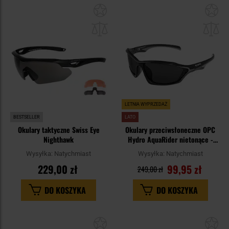
Dodaj
Do
do
do
schowka
sc
LETNIA WYPRZEDAŻ
BESTSELLER
LATO
Okulary taktyczne Swiss Eye
Okulary przeciwsłoneczne OPC
Nighthawk
Hydro AquaRider nietonące -
Black/Grey Smoke
Wysyłka:
Natychmiast
Wysyłka:
Natychmiast
229,00 zł
99,95 zł
249,00 zł
DO KOSZYKA
DO KOSZYKA
Dodaj
Do