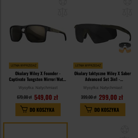
Dodaj
Do
do
do
schowka
sc
LETNIA WYPRZEDAŻ
LETNIA WYPRZEDAŻ
Okulary Wiley X Founder -
Okulary taktyczne Wiley X Saber
Captivate Tungsten Mirror/Matte
Advanced Set 3in1 -
Black/Tan
Grey/Clear/Light Rust/OD Green
Wysyłka:
Natychmiast
Wysyłka:
Natychmiast
549,00 zł
299,00 zł
679,00 zł
399,00 zł
DO KOSZYKA
DO KOSZYKA
Dod
do