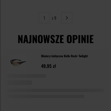
z 9
Strona
Następne
NAJNOWSZE OPINIE
Okulary taktyczne Bolle Rush+ Twilight
49,95 zł