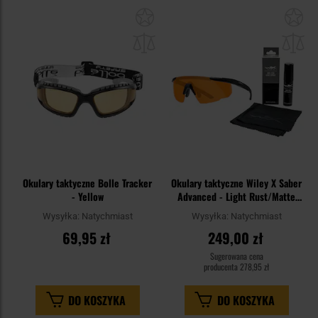
Dodaj
Do
do
do
schowka
sc
Okulary taktyczne Bolle Tracker
Okulary taktyczne Wiley X Saber
- Yellow
Advanced - Light Rust/Matte
Black + Anti-Fog Cleaner Kit -
Wysyłka:
Natychmiast
Wysyłka:
Natychmiast
zestaw
69,95 zł
249,00 zł
Sugerowana cena
producenta
278,95 zł
DO KOSZYKA
DO KOSZYKA