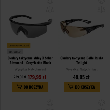
do
do
schowka
sc
LETNIA WYPRZEDAŻ
BESTSELLER
Okulary taktyczne Wiley X Saber
Okulary taktyczne Bolle Rush+
Advanced - Grey/Matte Black
Twilight
Wysyłka:
Natychmiast
Wysyłka:
Natychmiast
179,95 zł
49,95 zł
239,00 zł
DO KOSZYKA
DO KOSZYKA
Dodaj
Do
do
do