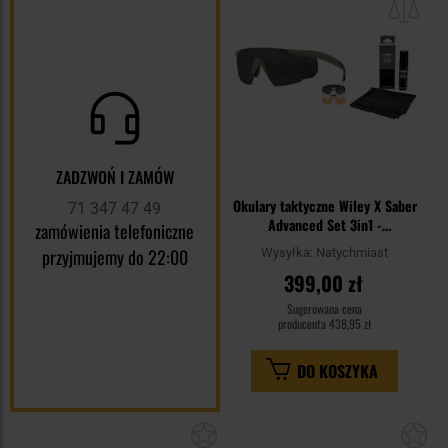
sc
ZADZWOŃ I ZAMÓW
Okulary taktyczne Wiley X Saber
71 347 47 49
Advanced Set 3in1 -
zamówienia telefoniczne
Grey/Clear/Light Rust/Tan +
przyjmujemy do 22:00
Wysyłka:
Natychmiast
Anti-Fog Cleaner Kit - zestaw
399,00 zł
Sugerowana cena
producenta
438,95 zł
DO KOSZYKA
Dodaj
Do