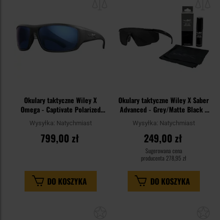
schowka
sc
Okulary taktyczne Wiley X
Okulary taktyczne Wiley X Saber
Omega - Captivate Polarized
Advanced - Grey/Matte Black +
Blue Mirror/Matt Translucent
Anti-Fog Cleaner Kit - zestaw
Wysyłka:
Natychmiast
Wysyłka:
Natychmiast
Black
799,00 zł
249,00 zł
Sugerowana cena
producenta
278,95 zł
DO KOSZYKA
DO KOSZYKA
Dodaj
Do