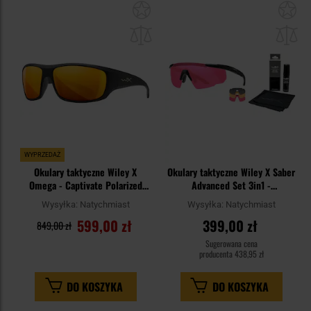
Dodaj
Do
do
do
schowka
sc
WYPRZEDAŻ
Okulary taktyczne Wiley X
Okulary taktyczne Wiley X Saber
Omega - Captivate Polarized
Advanced Set 3in1 -
Bronze Mirror/Matte Black​​​​​​​
Smoke/Rust/Vermillion/Matte
Wysyłka:
Natychmiast
Wysyłka:
Natychmiast
Black + Anti-Fog Cleaner Kit -
599,00 zł
399,00 zł
zestaw
849,00 zł
Sugerowana cena
producenta
438,95 zł
DO KOSZYKA
DO KOSZYKA