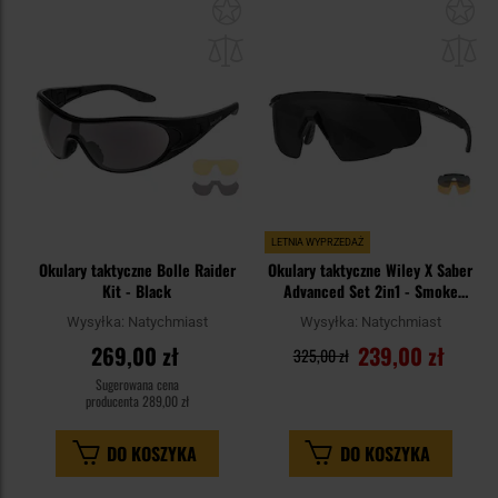
Dodaj
Do
do
do
schowka
sc
LETNIA WYPRZEDAŻ
Okulary taktyczne Bolle Raider
Okulary taktyczne Wiley X Saber
Kit - Black
Advanced Set 2in1 - Smoke
Grey/Light Rust/Matte Black
Wysyłka:
Natychmiast
Wysyłka:
Natychmiast
269,00 zł
239,00 zł
325,00 zł
Sugerowana cena
producenta
289,00 zł
DO KOSZYKA
DO KOSZYKA