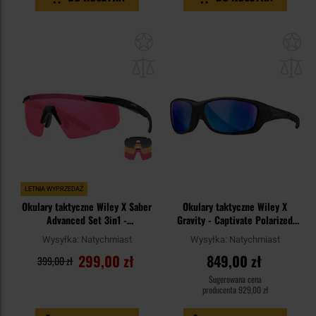
Dodaj
Do
do
do
schowka
sc
LETNIA WYPRZEDAŻ
Okulary taktyczne Wiley X Saber
Okulary taktyczne Wiley X
Advanced Set 3in1 -
Gravity - Captivate Polarized
Smoke/Rust/Vermillion/Matte
Blue/Black Crystal
Wysyłka:
Natychmiast
Wysyłka:
Natychmiast
Black
299,00 zł
849,00 zł
399,00 zł
Sugerowana cena
producenta
929,00 zł