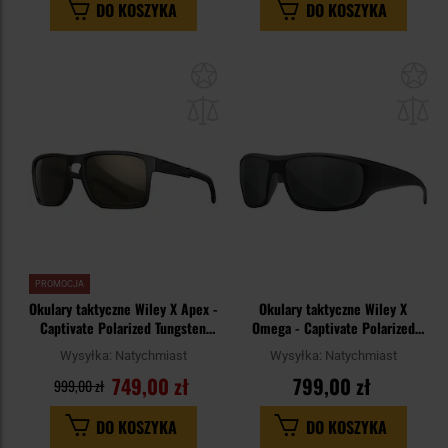
DO KOSZYKA
DO KOSZYKA
Dodaj
Do
do
do
schowka
sc
PROMOCJA
Okulary taktyczne Wiley X Apex -
Okulary taktyczne Wiley X
Captivate Polarized Tungsten
Omega - Captivate Polarized
Mirror/Matte Black
Grey/Matte Black
Wysyłka:
Natychmiast
Wysyłka:
Natychmiast
749,00 zł
799,00 zł
999,00 zł
DO KOSZYKA
DO KOSZYKA