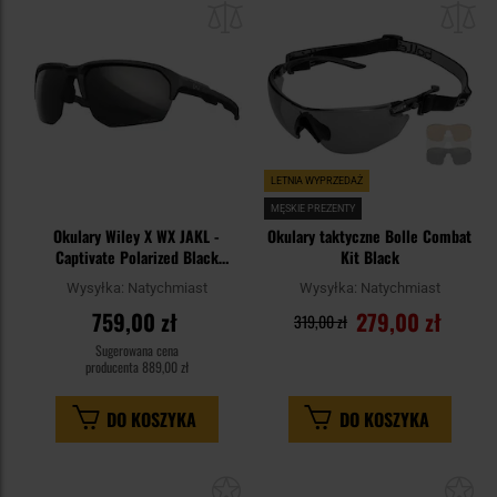
schowka
sc
LETNIA WYPRZEDAŻ
MĘSKIE PREZENTY
Okulary Wiley X WX JAKL -
Okulary taktyczne Bolle Combat
Captivate Polarized Black
Kit Black
Mirror/Matte Black
Wysyłka:
Natychmiast
Wysyłka:
Natychmiast
759,00 zł
279,00 zł
319,00 zł
Sugerowana cena
producenta
889,00 zł
DO KOSZYKA
DO KOSZYKA
Dodaj
Do