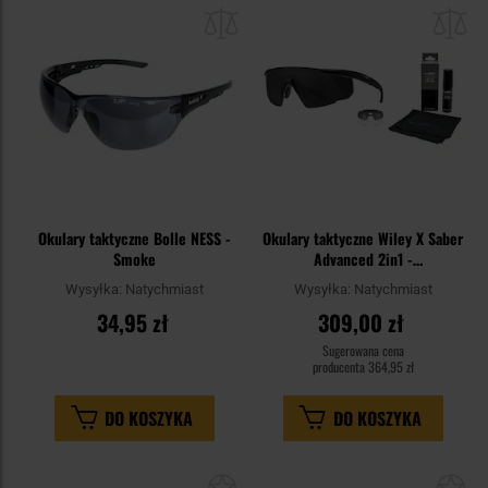
do
do
schowka
sc
Okulary taktyczne Bolle NESS -
Okulary taktyczne Wiley X Saber
Smoke
Advanced 2in1 -
Grey/Clear/Matte Black + Anti-
Wysyłka:
Natychmiast
Wysyłka:
Natychmiast
Fog Cleaner Kit - zestaw
34,95 zł
309,00 zł
Sugerowana cena
producenta
364,95 zł
DO KOSZYKA
DO KOSZYKA
Dodaj
Do