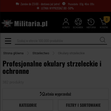
Zamów do 23:00 - dostawa już jutro!
03
g
46
m
08
s
LETNIA WYPRZEDAŻ DO -50%
0
KONTO
SCHOWEK
HISTORIA
KOSZYK
Strona główna
Strzelectwo
Okulary strzeleckie
Profesjonalne okulary strzeleckie i
ochronne
382 produkty
Letnia wyprzedaż
KATEGORIE
FILTRY I SORTOWANIE