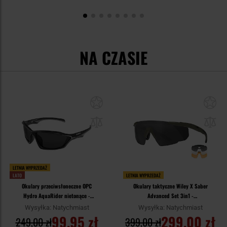
NA CZASIE
LETNIA WYPRZEDAŻ
LATO
LETNIA WYPRZEDAŻ
Okulary przeciwsłoneczne OPC
Okulary taktyczne Wiley X Saber
Hydro AquaRider nietonące -
Advanced Set 3in1 -
Black/Grey Smoke
Grey/Clear/Light Rust/OD Green
Wysyłka: Natychmiast
Wysyłka: Natychmiast
99,95 zł
299,00 zł
249,00 zł
399,00 zł