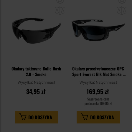
do
do
schowka
sc
Okulary taktyczne Bolle Rush
Okulary przeciwsłoneczne OPC
2.0 - Smoke
Sport Everest Blk Mat Smoke z
polaryzacją
Wysyłka:
Natychmiast
Wysyłka:
Natychmiast
34,95 zł
169,95 zł
Sugerowana cena
producenta
199,95 zł
DO KOSZYKA
DO KOSZYKA