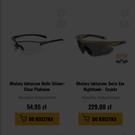
Dodaj
Do
do
do
schowka
sc
Okulary taktyczne Bolle Silium+
Okulary taktyczne Swiss Eye
Clear Platinum
Nighthawk - Coyote
Wysyłka:
Natychmiast
Wysyłka:
Natychmiast
54,95 zł
229,00 zł
DO KOSZYKA
DO KOSZYKA