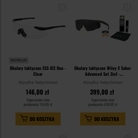
do
do
schowka
sc
BESTSELLER
Okulary taktyczne ESS ICE One -
Okulary taktyczne Wiley X Saber
Clear
Advanced Set 3in1 -
Grey/Clear/Light Rust/OD Green
Wysyłka:
Natychmiast
Wysyłka:
Natychmiast
+ Anti-Fog Cleaner Kit - zestaw
146,00 zł
399,00 zł
Sugerowana cena
Sugerowana cena
producenta
154,95 zł
producenta
438,95 zł
DO KOSZYKA
DO KOSZYKA
Dodaj
Do