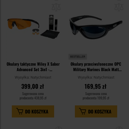
do
do
schowka
sc
BESTSELLER
Okulary taktyczne Wiley X Saber
Okulary przeciwsłoneczne OPC
Advanced Set 3in1 -
Military Marines Black Matt
Grey/Clear/Light Rust/Matte
Smoke Revo z polaryzacją
Wysyłka:
Natychmiast
Wysyłka:
Natychmiast
Black + Anti-Fog Cleaner Kit -
399,00 zł
169,95 zł
zestaw
Sugerowana cena
Sugerowana cena
producenta
438,95 zł
producenta
199,95 zł
DO KOSZYKA
DO KOSZYKA