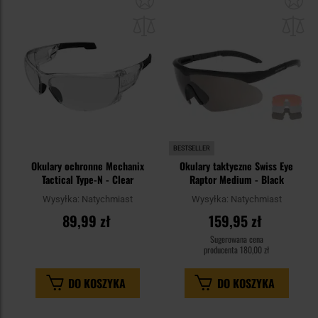
do
do
schowka
sc
BESTSELLER
Okulary ochronne Mechanix
Okulary taktyczne Swiss Eye
Tactical Type-N - Clear
Raptor Medium - Black
Wysyłka:
Natychmiast
Wysyłka:
Natychmiast
89,99 zł
159,95 zł
Sugerowana cena
producenta
180,00 zł
DO KOSZYKA
DO KOSZYKA