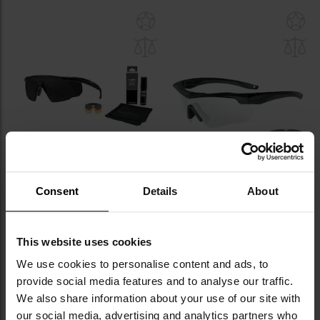
Dodaj
Do
do
do
schowka
sc
Okulary taktyczne Wiley X Saber
Okulary taktyczne ESS Crossbow
Consent
Details
About
Advanced Set 2in1 - Smoke
Suppressor 2X Kit
Grey/Light Rust/Matte Black +
Wysyłka:
Natychmiast
Wysyłka:
Natychmiast
Anti-Fog Cleaner Kit - zestaw
309,00 zł
552,90 zł
This website uses cookies
Sugerowana cena
Sugerowana cena
We use cookies to personalise content and ads, to
producenta
364,95 zł
producenta
582,00 zł
provide social media features and to analyse our traffic.
We also share information about your use of our site with
DO KOSZYKA
DO KOSZYKA
our social media, advertising and analytics partners who