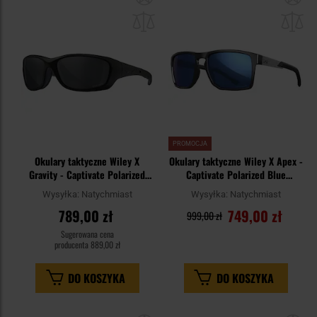
do
do
schowka
sc
PROMOCJA
Okulary taktyczne Wiley X
Okulary taktyczne Wiley X Apex -
Gravity - Captivate Polarized
Captivate Polarized Blue
Grey/Matte Black
Mirror/Gloss Black
Wysyłka:
Natychmiast
Wysyłka:
Natychmiast
789,00 zł
749,00 zł
999,00 zł
Sugerowana cena
producenta
889,00 zł
DO KOSZYKA
DO KOSZYKA