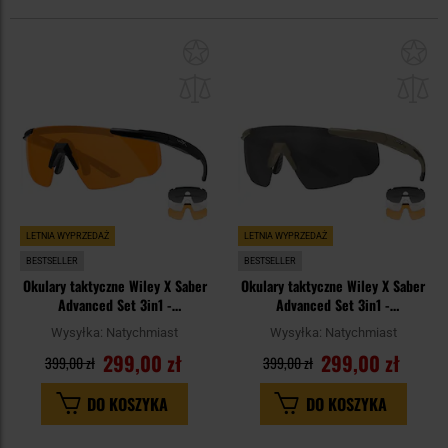
Dodaj
Do
do
do
schowka
sc
LETNIA WYPRZEDAŻ
LETNIA WYPRZEDAŻ
BESTSELLER
BESTSELLER
Okulary taktyczne Wiley X Saber
Okulary taktyczne Wiley X Saber
Advanced Set 3in1 -
Advanced Set 3in1 -
Grey/Clear/Light Rust/Matte
Grey/Clear/Light Rust/Matte Tan
Wysyłka:
Natychmiast
Wysyłka:
Natychmiast
Black
299,00 zł
299,00 zł
399,00 zł
399,00 zł
DO KOSZYKA
DO KOSZYKA