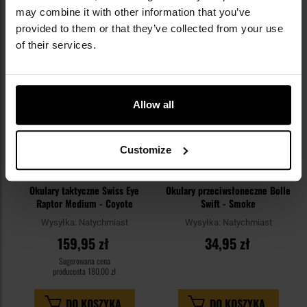
may combine it with other information that you’ve
Dodaj
Do
provided to them or that they’ve collected from your use
do
do
of their services.
schowka
sc
Allow all
Customize
Okulary taktyczne Swiss Eye
Okulary przeciwsłoneczne Bolle
Raptor Medium - Coyote
Swift - Smoke
Wysyłka:
Natychmiast
Wysyłka:
Natychmiast
159,95 zł
34,95 zł
Sugerowana cena
producenta
180,00 zł
DO KOSZYKA
DO KOSZYKA