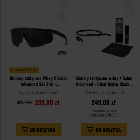
Dodaj
Do
do
do
schowka
sc
LETNIA WYPRZEDAŻ
Okulary taktyczne Wiley X Saber
Okulary taktyczne Wiley X Saber
Advanced Set 2in1 -
Advanced - Clear Matte Black +
Grey/Clear/Matte Black
Anti-Fog Cleaner Kit - zestaw
Wysyłka:
Natychmiast
Wysyłka:
Natychmiast
239,00 zł
249,00 zł
325,00 zł
Sugerowana cena
producenta
278,95 zł
DO KOSZYKA
DO KOSZYKA