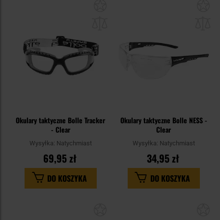
Dodaj
Do
do
do
schowka
sc
Okulary taktyczne Bolle Tracker
Okulary taktyczne Bolle NESS -
- Clear
Clear
Wysyłka:
Natychmiast
Wysyłka:
Natychmiast
69,95 zł
34,95 zł
DO KOSZYKA
DO KOSZYKA
Dodaj
Do
do
do