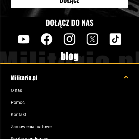
DOŁĄCZ
DOŁĄCZ DO NAS
y
f
i
t
tt
Blog
O nas
Pomoc
Kontakt
Zamówienia hurtowe
Służby mundurowe