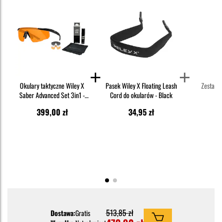
Okulary taktyczne Wiley X
Pasek Wiley X Floating Leash
Zestaw W
Saber Advanced Set 3in1 -
Cord do okularów - Black
Cl
Grey/Clear/Light Rust/Matte
399,00 zł
34,95 zł
3
Black + Anti-Fog Cleaner Kit -
zestaw
513,85 zł
Dostawa:
Gratis