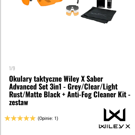
1/9
Okulary taktyczne Wiley X Saber
Advanced Set 3in1 - Grey/Clear/Light
Rust/Matte Black + Anti-Fog Cleaner Kit -
zestaw
Ocena:
(Opinie: 1)
100
100
% of