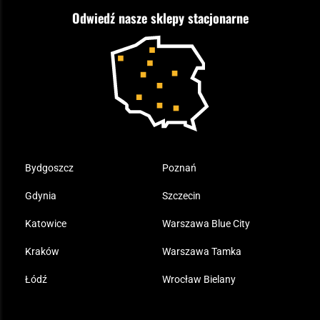
ASG czy wiatrówka - co wybrać?
Odwiedź nasze sklepy stacjonarne
Samoobrona
Kupony i kody rabatowe
Reklamacje i gwarancja
Bushcraft - co to jest i jak zacząć?
Outdoor
Tax Free
Plecak ewakuacyjny preppersa
Odzież
Bydgoszcz
Poznań
Gdynia
Szczecin
Katowice
Warszawa Blue City
Kraków
Warszawa Tamka
Łódź
Wrocław Bielany