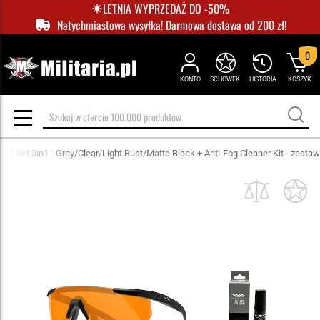
LETNIA WYPRZEDAŻ DO -50%
Natychmiastowa wysyłka! Darmowa dostawa od 200 zł!
0
KONTO
SCHOWEK
HISTORIA
KOSZYK
ed Set 3in1 - Grey/Clear/Light Rust/Matte Black + Anti-Fog Cleaner Kit - zestaw