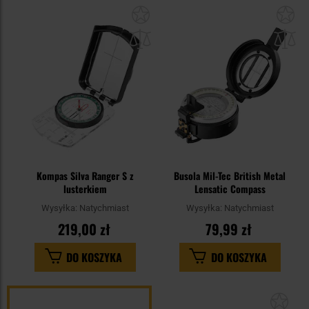
Dodaj
Do
do
do
schowka
sc
Kompas Silva Ranger S z
Busola Mil-Tec British Metal
lusterkiem
Lensatic Compass
Wysyłka:
Natychmiast
Wysyłka:
Natychmiast
219,00 zł
79,99 zł
DO KOSZYKA
DO KOSZYKA
Dod