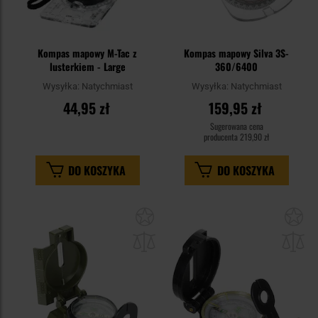
Kompas mapowy M-Tac z
Kompas mapowy Silva 3S-
lusterkiem - Large
360/6400
Wysyłka:
Natychmiast
Wysyłka:
Natychmiast
44,95 zł
159,95 zł
Sugerowana cena
producenta
219,90 zł
DO KOSZYKA
DO KOSZYKA
Dodaj
Do
do
do
schowka
sc