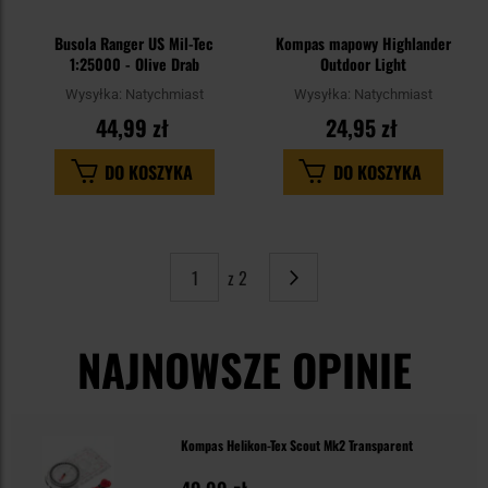
Busola Ranger US Mil-Tec
Kompas mapowy Highlander
1:25000 - Olive Drab
Outdoor Light
Wysyłka:
Natychmiast
Wysyłka:
Natychmiast
44,99 zł
24,95 zł
DO KOSZYKA
DO KOSZYKA
z 2
Strona
Następne
NAJNOWSZE OPINIE
Kompas Helikon-Tex Scout Mk2 Transparent