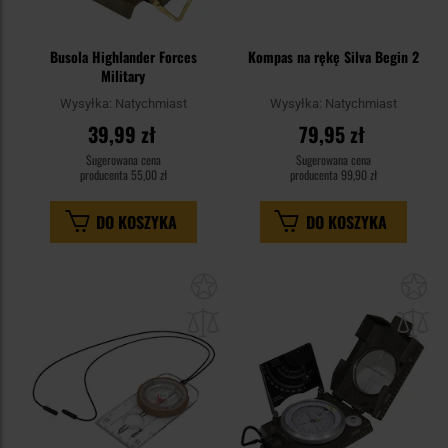
Busola Highlander Forces
Kompas na rękę Silva Begin 2
Military
Wysyłka:
Natychmiast
Wysyłka:
Natychmiast
39,99 zł
79,95 zł
Sugerowana cena
Sugerowana cena
producenta
55,00 zł
producenta
99,90 zł
DO KOSZYKA
DO KOSZYKA
Dodaj
Do
do
do
schowka
sc