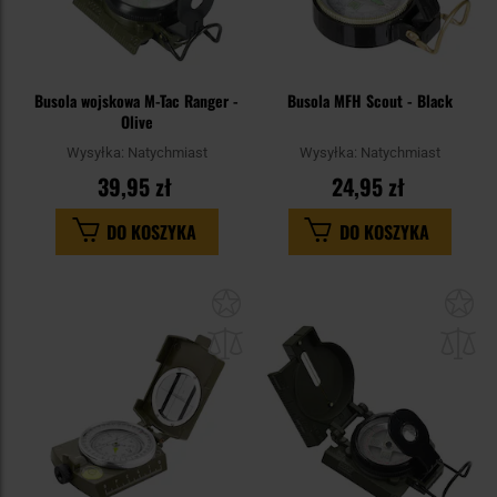
Busola wojskowa M-Tac Ranger -
Busola MFH Scout - Black
Olive
Wysyłka:
Natychmiast
Wysyłka:
Natychmiast
39,95 zł
24,95 zł
DO KOSZYKA
DO KOSZYKA
Dodaj
Do
do
do
schowka
sc