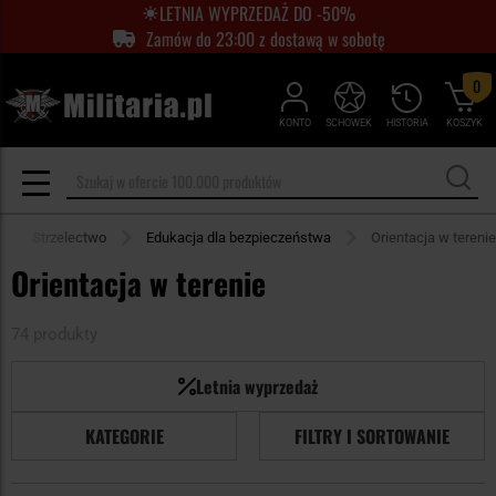
LETNIA WYPRZEDAŻ DO -50%
Zamów do 23:00 z dostawą w sobotę
0
KONTO
SCHOWEK
HISTORIA
KOSZYK
Strzelectwo
Edukacja dla bezpieczeństwa
Orientacja w terenie
Orientacja w terenie
74 produkty
Letnia wyprzedaż
KATEGORIE
FILTRY I SORTOWANIE