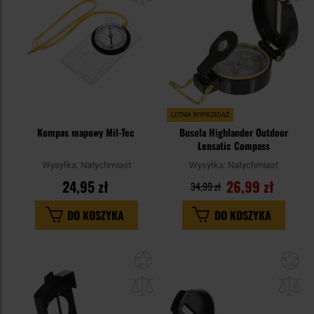
LETNIA WYPRZEDAŻ
Kompas mapowy Mil-Tec
Busola Highlander Outdoor
Lensatic Compass
Wysyłka:
Natychmiast
Wysyłka:
Natychmiast
24,95 zł
26,99 zł
34,99 zł
DO KOSZYKA
DO KOSZYKA
Dodaj
Do
do
do
schowka
sc