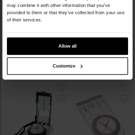
may combine it with other information that you’ve
provided to them or that they’ve collected from your use
of their services.
Busola Helikon-Tex Ranger MK2
Kompas mapowy MFH
- Grey
Professional
Allow all
Wysyłka:
Natychmiast
Wysyłka:
Natychmiast
79,95 zł
49,99 zł
Customize
DO KOSZYKA
DO KOSZYKA
Dodaj
Do
do
do
schowka
sc