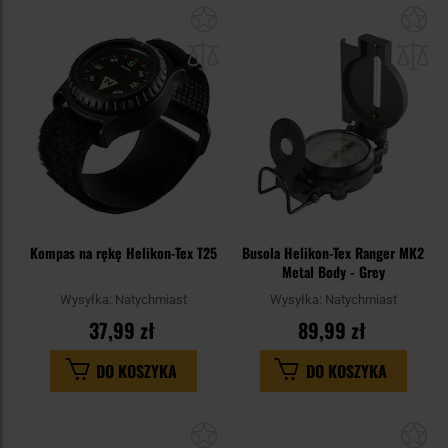
Dodaj
Do
do
do
schowka
sc
Kompas na rękę Helikon-Tex T25
Busola Helikon-Tex Ranger MK2
Metal Body - Grey
Wysyłka:
Natychmiast
Wysyłka:
Natychmiast
37,99 zł
89,99 zł
DO KOSZYKA
DO KOSZYKA
Dodaj
Do