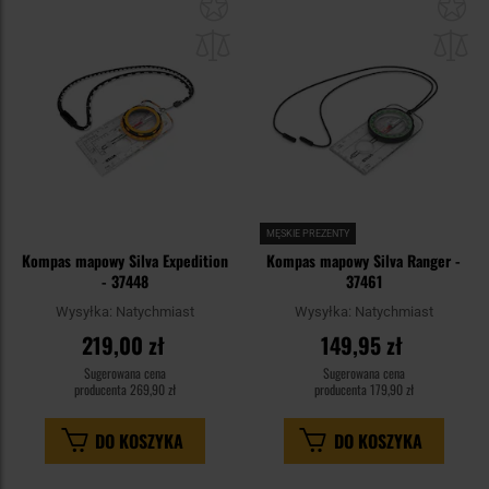
Dodaj
Do
do
do
schowka
sc
MĘSKIE PREZENTY
Kompas mapowy Silva Expedition
Kompas mapowy Silva Ranger -
- 37448
37461
Wysyłka:
Natychmiast
Wysyłka:
Natychmiast
219,00 zł
149,95 zł
Sugerowana cena
Sugerowana cena
producenta
269,90 zł
producenta
179,90 zł
DO KOSZYKA
DO KOSZYKA