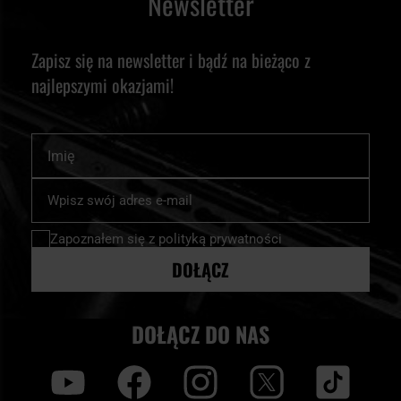
Newsletter
Zapisz się na newsletter i bądź na bieżąco z
najlepszymi okazjami!
Imię
Subskrybuj
nasz
newsletter:
Zapoznałem się z
polityką prywatności
DOŁĄCZ
DOŁĄCZ DO NAS
y
f
i
t
tt