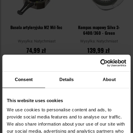
Busola artyleryjska M2 Mil-Tec
Kompas mapowy Silva 3-
6400/360 - Green
Wysyłka:
Natychmiast
Wysyłka:
Natychmiast
74,99 zł
139,99 zł
Sugerowana cena
Sugerowana cena
producenta
85,00 zł
producenta
169,90 zł
DO KOSZYKA
DO KOSZYKA
Consent
Details
About
Dodaj
Do
do
do
This website uses cookies
schowka
sc
We use cookies to personalise content and ads, to
provide social media features and to analyse our traffic.
We also share information about your use of our site with
our social media, advertising and analytics partners who