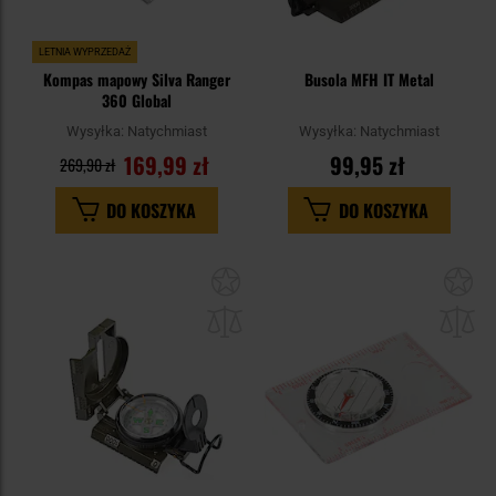
LETNIA WYPRZEDAŻ
Kompas mapowy Silva Ranger
Busola MFH IT Metal
360 Global
Wysyłka:
Natychmiast
Wysyłka:
Natychmiast
169,99 zł
99,95 zł
269,90 zł
DO KOSZYKA
DO KOSZYKA
Dodaj
Do
do
do
schowka
sc