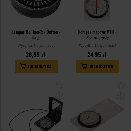
Kompas Helikon-Tex Button -
Kompas mapowy MFH -
Large
Przezroczysty
Wysyłka:
Natychmiast
Wysyłka:
Natychmiast
26,99 zł
24,95 zł
DO KOSZYKA
DO KOSZYKA
Dodaj
Do
do
do
schowka
sc