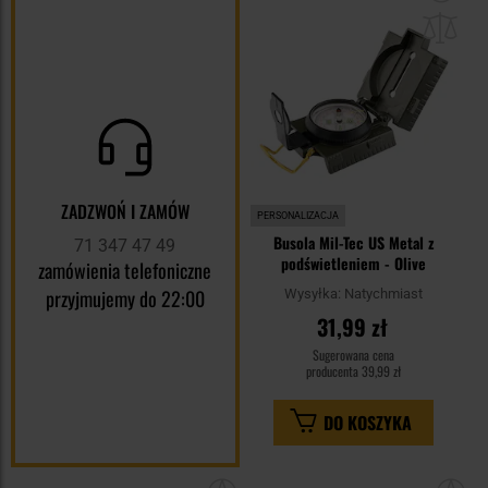
do
sc
ZADZWOŃ I ZAMÓW
PERSONALIZACJA
Busola Mil-Tec US Metal z
71 347 47 49
podświetleniem - Olive
zamówienia telefoniczne
przyjmujemy do 22:00
Wysyłka:
Natychmiast
31,99 zł
Sugerowana cena
producenta
39,99 zł
DO KOSZYKA