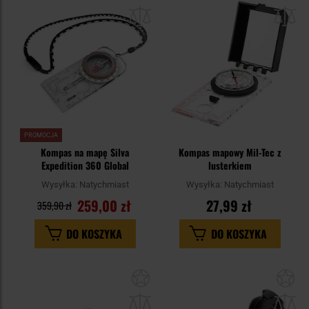
do
do
schowka
sc
PROMOCJA
Kompas na mapę Silva
Kompas mapowy Mil-Tec z
Expedition 360 Global
lusterkiem
Wysyłka:
Natychmiast
Wysyłka:
Natychmiast
259,00 zł
27,99 zł
359,90 zł
DO KOSZYKA
DO KOSZYKA
Dodaj
Do
do
do
schowka
sc