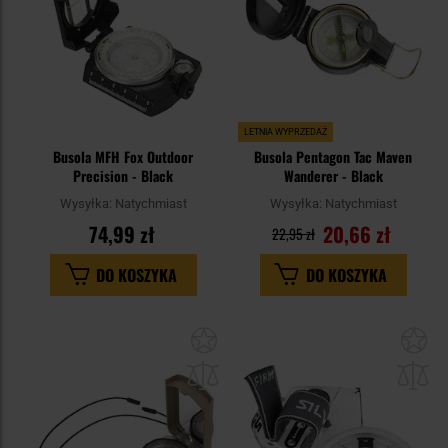
LETNIA WYPRZEDAŻ
Busola MFH Fox Outdoor
Busola Pentagon Tac Maven
Precision - Black
Wanderer - Black
Wysyłka:
Natychmiast
Wysyłka:
Natychmiast
74,99 zł
20,66 zł
22,95 zł
DO KOSZYKA
DO KOSZYKA
Dodaj
Do
do
do
schowka
sc