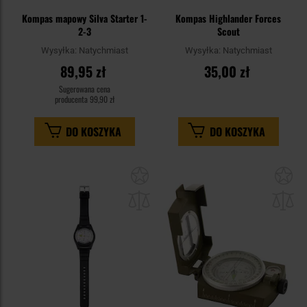
Kompas mapowy Silva Starter 1-
Kompas Highlander Forces
2-3
Scout
Wysyłka:
Natychmiast
Wysyłka:
Natychmiast
89,95 zł
35,00 zł
Sugerowana cena
producenta
99,90 zł
DO KOSZYKA
DO KOSZYKA
Dodaj
Do
do
do
schowka
sc