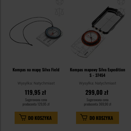
Dodaj
Do
do
do
schowka
sc
Kompas na mapę Silva Field
Kompas mapowy Silva Expedition
S - 37454
Wysyłka:
Natychmiast
Wysyłka:
Natychmiast
119,95 zł
299,00 zł
Sugerowana cena
Sugerowana cena
producenta
129,95 zł
producenta
369,90 zł
DO KOSZYKA
DO KOSZYKA