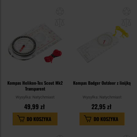
Dodaj
Do
do
do
schowka
sc
Kompas Helikon-Tex Scout Mk2
Kompas Badger Outdoor z linijką
Transparent
Wysyłka:
Natychmiast
Wysyłka:
Natychmiast
49,99 zł
22,95 zł
DO KOSZYKA
DO KOSZYKA