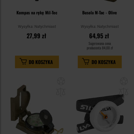
Kompas na rękę Mil-Tec
Busola M-Tac - Olive
Wysyłka:
Natychmiast
Wysyłka:
Natychmiast
27,99 zł
64,95 zł
Sugerowana cena
producenta
84,00 zł
DO KOSZYKA
DO KOSZYKA
Dodaj
Do
do
do
schowka
sc