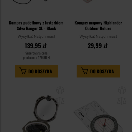
Kompas pudełkowy z lusterkiem
Kompas mapowy Highlander
Silva Ranger SL - Black
Outdoor Deluxe
Wysyłka:
Natychmiast
Wysyłka:
Natychmiast
139,95 zł
29,99 zł
Sugerowana cena
producenta
179,90 zł
DO KOSZYKA
DO KOSZYKA
Dodaj
Do
do
do
schowka
sc