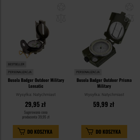
Dodaj
Do
do
do
schowka
sc
BESTSELLER
PERSONALIZACJA
PERSONALIZACJA
Busola Badger Outdoor Military
Busola Badger Outdoor Prisma
Lensatic
Military
Wysyłka:
Natychmiast
Wysyłka:
Natychmiast
29,95 zł
59,99 zł
Sugerowana cena
producenta
39,95 zł
DO KOSZYKA
DO KOSZYKA