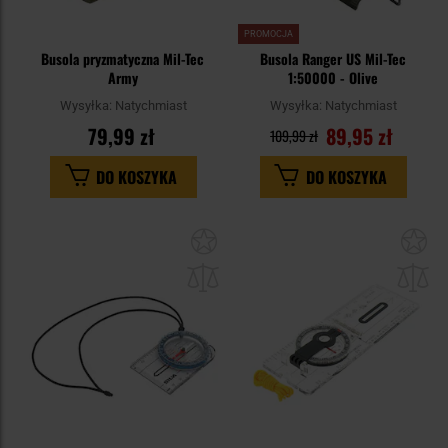
PROMOCJA
Busola pryzmatyczna Mil-Tec
Busola Ranger US Mil-Tec
Army
1:50000 - Olive
Wysyłka:
Natychmiast
Wysyłka:
Natychmiast
79,99 zł
89,95 zł
109,99 zł
DO KOSZYKA
DO KOSZYKA
Dodaj
Do
do
do
schowka
sc