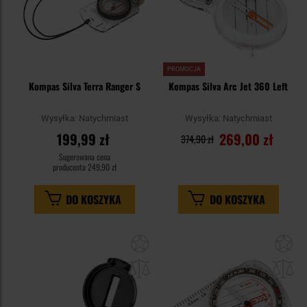
PROMOCJA
Kompas Silva Terra Ranger S
Kompas Silva Arc Jet 360 Left
Wysyłka:
Natychmiast
Wysyłka:
Natychmiast
199,99 zł
269,00 zł
374,90 zł
Sugerowana cena
producenta
249,90 zł
DO KOSZYKA
DO KOSZYKA
Dodaj
Do
do
do
schowka
sc