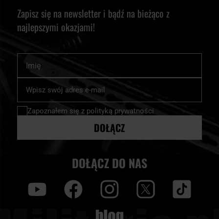
Zapisz się na newsletter i bądź na bieżąco z
najlepszymi okazjami!
Imię
Subskrybuj
nasz
newsletter:
Zapoznałem się z
polityką prywatności
DOŁĄCZ
DOŁĄCZ DO NAS
y
f
i
t
tt
Blog