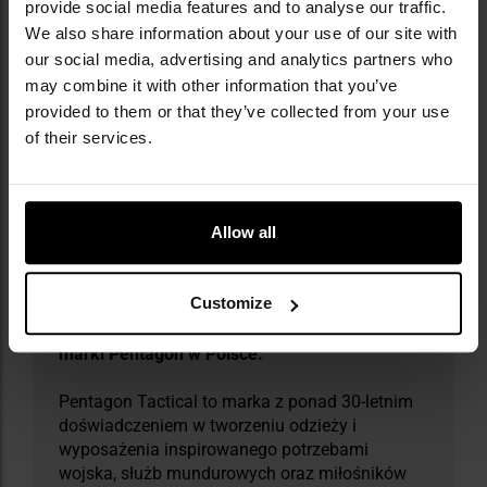
zamykana obudowa
provide social media features and to analyse our traffic.
poliwęglanowa szyba
We also share information about your use of our site with
our social media, advertising and analytics partners who
may combine it with other information that you’ve
provided to them or that they’ve collected from your use
Informacja o producencie i bezpieczeństwo
of their services.
Allow all
Customize
Militaria.pl jest wyłącznym dystrybutorem
marki Pentagon w Polsce.
Pentagon Tactical to marka z ponad 30-letnim
doświadczeniem w tworzeniu odzieży i
wyposażenia inspirowanego potrzebami
wojska, służb mundurowych oraz miłośników