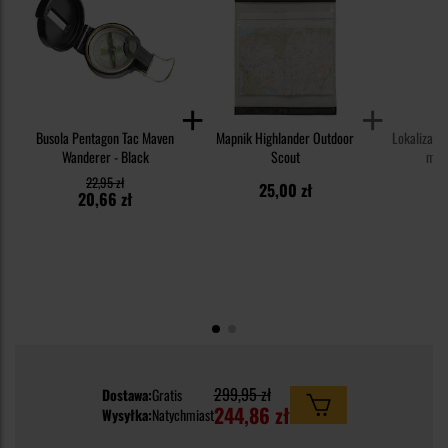
Busola Pentagon Tac Maven
Mapnik Highlander Outdoor
Lokalizato
Wanderer - Black
Scout
mag
22,95 zł
2
25,00 zł
20,66 zł
1
299,95 zł
Dostawa:
Gratis
244,86 zł
Wysyłka:
Natychmiast