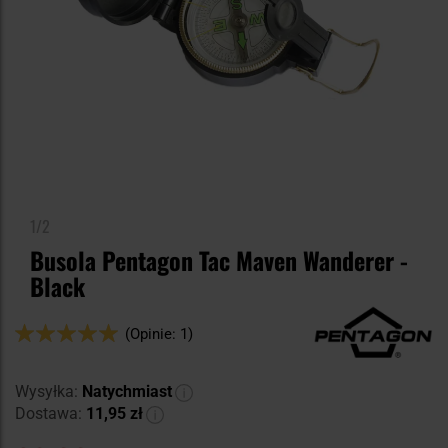
1/2
Busola Pentagon Tac Maven Wanderer -
Black
Ocena:
(Opinie: 1)
100
100
% of
Wysyłka:
Natychmiast
Dostawa:
11,95 zł