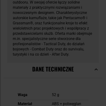
outdooru. W swojej ofercie łączy solidne
materiały z praktycznymi rozwiązaniami i
nowoczesnym designem. Charakterystyczne
autorskie kamuflaże, takie jak Pentacamo® i
Grassman®, oraz funkcjonalne kroje to efekt
wieloletnich prac projektowych i współpracy z
przedstawicielami służb. Oferta marki obejmuje
m.in. specjalistyczne serie stworzone dla
profesjonalistów - Tactical Duty, do działań
bojowych - Combat Duty oraz do survivalu,
turystyki i na co dzień - After Duty.
DANE TECHNICZNE
Więcej
Waga
52 g
informacji
Materiał
ABS + poliwęglan