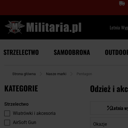
Letnia Wy
STRZELECTWO
SAMOOBRONA
OUTDOO
Strona główna
Nasze marki
Pentagon
KATEGORIE
Odzież i ak
Strzelectwo
Letnia w
Wiatrówki i akcesoria
AirSoft Gun
Okazje