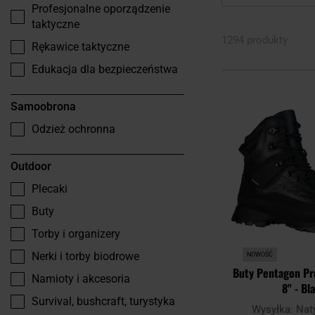
Profesjonalne oporządzenie
taktyczne
1294 produkty
Rękawice taktyczne
Edukacja dla bezpieczeństwa
Samoobrona
Odzież ochronna
Outdoor
Plecaki
Buty
Torby i organizery
Nerki i torby biodrowe
NOWOŚĆ
Buty Pentagon Pr
Namioty i akcesoria
8" - Bl
Survival, bushcraft, turystyka
Wysyłka:
Nat