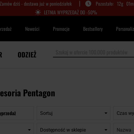
|
Zamów dziś - dostawa już w poniedziałek
12
g
01
m
LETNIA WYPRZEDAŻ DO -50%
przedaż
Nowości
Promocje
Bestsellery
Personali
R
ODZIEŻ
cesoria Pentagon
yprzedaż
Sortuj
Czas wy
Nazwa:
Dostępność w sklepie