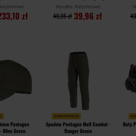
Black
Natychmiast
Wysyłka:
Natychmiast
W
233,10 zł
39,96 zł
49,95 zł
49
SZYKA
DO KOSZYKA
Dodaj
Dodaj
Porównaj
Porówn
do
do
schowka
schowka
AŻ
LETNIA WYPRZEDAŻ
LET
zkiem Pentagon
Spodnie Pentagon Wolf Combat -
Buty P
 - Olive Green
Ranger Green