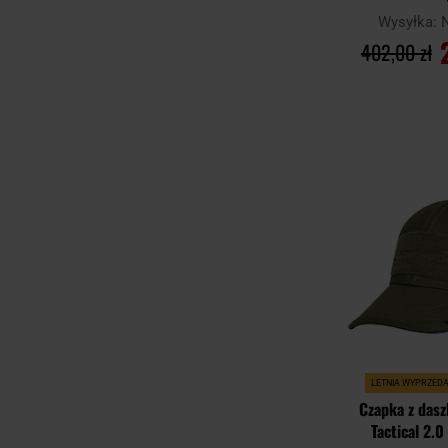
Wysyłka:
402,00 zł
DO KO
Porównaj
LETNIA WYPRZED
Czapka z das
Tactical 2.0