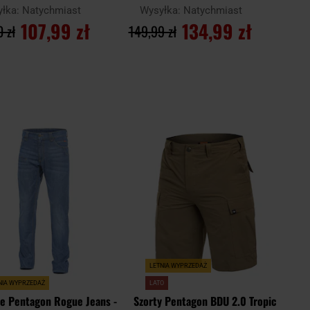
Blue – 3 szt.
yłka:
Natychmiast
Wysyłka:
Natychmiast
107,99 zł
134,99 zł
 zł
149,99 zł
O KOSZYKA
DO KOSZYKA
Dodaj
Doda
Porównaj
do
do
schowka
scho
LETNIA WYPRZEDAŻ
NIA WYPRZEDAŻ
LATO
e Pentagon Rogue Jeans -
Szorty Pentagon BDU 2.0 Tropic