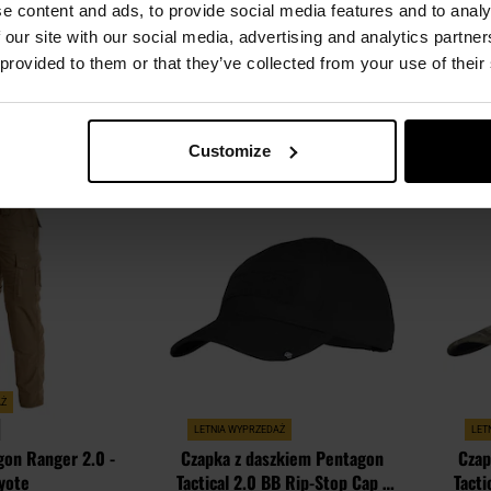
 - Coyote
B
e content and ads, to provide social media features and to analy
Natychmiast
Wysyłka:
Natychmiast
W
 our site with our social media, advertising and analytics partn
152,99 zł
134,99 zł
149,99 zł
199
 provided to them or that they’ve collected from your use of their
SZYKA
DO KOSZYKA
Customize
Dodaj
Dodaj
Porównaj
Porówn
do
do
schowka
schowka
AŻ
LETNIA WYPRZEDAŻ
LET
gon Ranger 2.0 -
Czapka z daszkiem Pentagon
Czap
yote
Tactical 2.0 BB Rip-Stop Cap -
Tacti