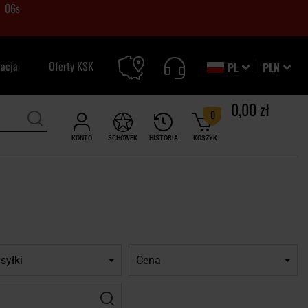
05
s
zacja
Oferty KSK
PL
PLN
0,00 zł
0
KONTO
SCHOWEK
HISTORIA
KOSZYK
syłki
Cena
Filtr