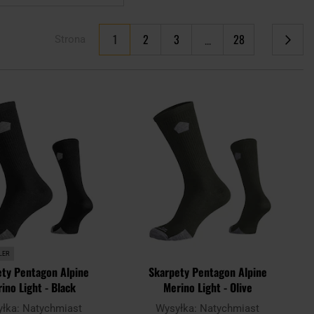
Aktualnie czytasz stronę
1
2
3
28
Strona
Strona
Strona
Strona
Strona
Następne
Dodaj
Doda
do
do
schowka
scho
LER
ety Pentagon Alpine
Skarpety Pentagon Alpine
ino Light - Black
Merino Light - Olive
yłka:
Natychmiast
Wysyłka:
Natychmiast