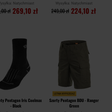
ysyłka:
Natychmiast
Wysyłka:
Natychmiast
269,10 zł
224,10 zł
,00 zł
249,00 zł
DO KOSZYKA
DO KOSZYKA
Dodaj
Doda
aj
Porównaj
do
do
schowka
scho
LETNIA WYPRZEDAŻ
ety Pentagon Iris Coolmax
Szorty Pentagon BDU - Ranger
- Black
Green