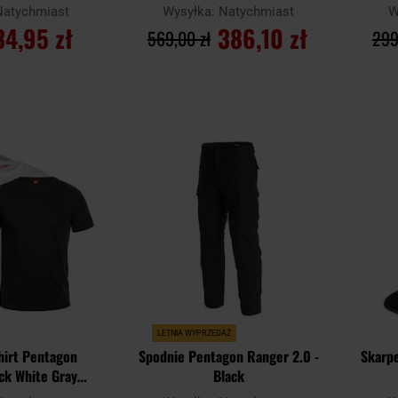
Natychmiast
Wysyłka:
Natychmiast
W
34,95 zł
386,10 zł
569,00 zł
299
SZYKA
DO KOSZYKA
Dodaj
Dodaj
Porównaj
Porówn
do
do
schowka
schowka
LETNIA WYPRZEDAŻ
Shirt Pentagon
Spodnie Pentagon Ranger 2.0 -
Skarp
ck White Gray
Black
 – 3 szt.