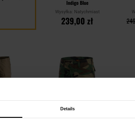
Indigo Blue
Wysyłka:
Natychmiast
W
239,00 zł
249
DO KOSZYKA
Dodaj
Dodaj
Porównaj
Porówn
do
do
schowka
schowka
Details
AŻ
LETNIA WYPRZEDAŻ
LET
skowe Pentagon
Szorty Pentagon BDU - Woodland
Spod