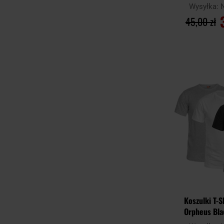
Wysyłka:
45,00 zł
DO KO
Porównaj
Koszulki T-
Orpheus Bla
Melange