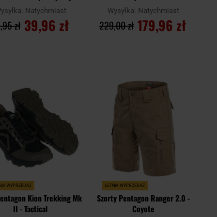
PentaCamo
ysyłka:
Natychmiast
Wysyłka:
Natychmiast
39,96 zł
179,96 zł
,95 zł
229,00 zł
DO KOSZYKA
DO KOSZYKA
Dodaj
Doda
aj
Porównaj
do
do
schowka
scho
NIA WYPRZEDAŻ
LETNIA WYPRZEDAŻ
entagon Kion Trekking Mk
Szorty Pentagon Ranger 2.0 -
II - Tactical
Coyote