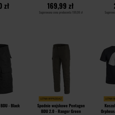
0 zł
169,99 zł
Sugerowana cena producenta
199,99 zł
Sugerowa
YKA
DO KOSZYKA
D
Dodaj
Dodaj
Porównaj
Porównaj
do
do
schowka
schowka
LETNIA WYPRZEDAŻ
LETNIA 
 BDU - Black
Spodnie wojskowe Pentagon
Koszul
BDU 2.0 - Ranger Green
Orpheus