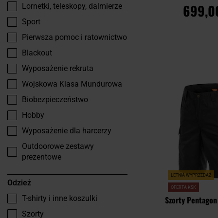
699,0
Lornetki, teleskopy, dalmierze
Sport
Pierwsza pomoc i ratownictwo
DO KOSZ
Blackout
Wyposażenie rekruta
Porównaj
Wojskowa Klasa Mundurowa
Biobezpieczeństwo
Hobby
Wyposażenie dla harcerzy
Outdoorowe zestawy
prezentowe
LETNIA WYPRZEDAŻ
Odzież
OFERTA KSK
T-shirty i inne koszulki
Szorty Pentagon
Szorty