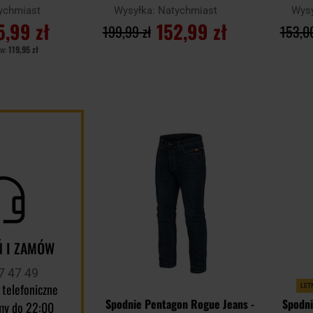
ychmiast
Wysyłka:
Natychmiast
Wys
5,99 zł
152,99 zł
199,99 zł
153,00
ów:
119,95 zł
YKA
DO KOSZYKA
D
Dodaj
Porównaj
Porównaj
do
schowka
 I ZAMÓW
7 47 49
 telefoniczne
LET
Spodnie Pentagon Rogue Jeans -
Spodni
my do 22:00