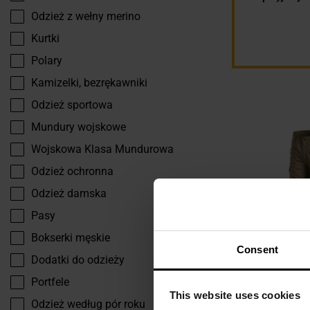
Odzież z wełny merino
Kurtki
Polary
Kamizelki, bezrękawniki
Odzież sportowa
Mundury wojskowe
Wojskowa Klasa Mundurowa
Odzież ochronna
Odzież damska
Pasy
Bokserki męskie
Consent
Dodatki do odzieży
LETNIA WYPRZED
Portfele
Spodnie woj
This website uses cookies
Odzież według pór roku