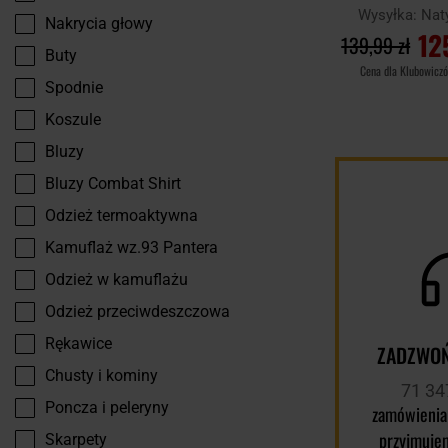
Wysyłka:
Nat
Nakrycia głowy
12
139,99 zł
Buty
Cena dla Klubowicz
Spodnie
DO KOSZ
Koszule
Bluzy
Porównaj
Bluzy Combat Shirt
Odzież termoaktywna
Kamuflaż wz.93 Pantera
Odzież w kamuflażu
Odzież przeciwdeszczowa
Rękawice
ZADZWOŃ
Chusty i kominy
71 34
Poncza i peleryny
zamówienia
przyjmuje
Skarpety