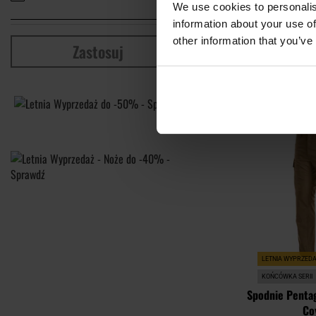
BDU 2.0
We use cookies to personalis
Wysyłka:
information about your use of
199,99 zł
other information that you’ve
Zastosuj
DO KO
Porównaj
LETNIA WYPRZED
KOŃCÓWKA SERII
Spodnie Penta
Co