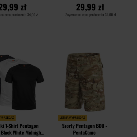
29,99 zł
29,99 zł
na cena producenta
34,00 zł
Sugerowana cena producenta
34,00 zł
O KOSZYKA
DO KOSZYKA
Dodaj
Dodaj
Porównaj
do
do
schowka
schowk
WYPRZEDAŻ
LETNIA WYPRZEDAŻ
ki T-Shirt Pentagon
Szorty Pentagon BDU -
 Black White Midnight
PentaCamo