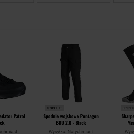
Dodaj
Dodaj
do
do
schowka
schowka
BESTSELLER
BESTSEL
edator Patrol
Spodnie wojskowe Pentagon
Skarp
ack
BDU 2.0 - Black
Mer
ychmiast
Wysyłka:
Natychmiast
Wys