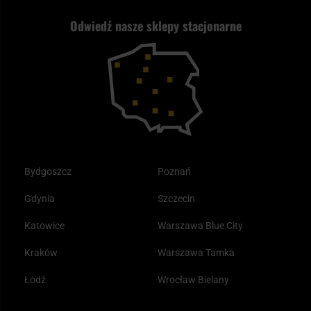
Nasz asortyment a prawo
Zwroty
ASG czy wiatrówka - co wybrać?
Odwiedź nasze sklepy stacjonarne
Samoobrona
Kupony i kody rabatowe
Reklamacje i gwarancja
Bushcraft - co to jest i jak zacząć?
Outdoor
Tax Free
Plecak ewakuacyjny preppersa
Odzież
Bydgoszcz
Poznań
Gdynia
Szczecin
Katowice
Warszawa Blue City
Kraków
Warszawa Tamka
Łódź
Wrocław Bielany