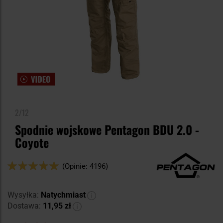
2/12
Spodnie wojskowe Pentagon BDU 2.0 -
Coyote
Ocena:
(Opinie: 4196)
98
100
% of
Wysyłka:
Natychmiast
Dostawa:
11,95 zł