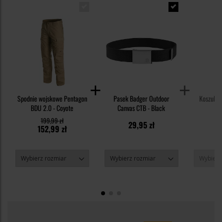
Spodnie wojskowe Pentagon
Pasek Badger Outdoor
Koszulka 
BDU 2.0 - Coyote
Canvas CTB - Black
199,99 zł
29,95 zł
3
152,99 zł