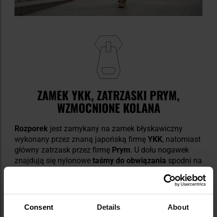
ZAMEK YKK, ZATRZASKI PRYM,
WZMOCNIONE KOLANA
Rozporek
jest zamykany na zamek błyskawiczny
wykonany przez znaną japońską firmę
YKK
, natomiast
główny zatrzask przez firmę
Prym
. U dołu nogawek
znajdują się nylonowe
taśmy do obwiązania
spodni na
nodze lub bucie. Mają
wzmocnienia
na wysokości
kolan oraz na pośladkach w postaci dodatkowej
warstwy materiału.
Consent
Details
About