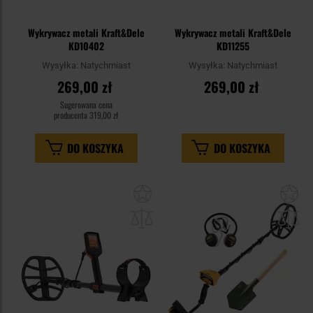
Wykrywacz metali Kraft&Dele
Wykrywacz metali Kraft&Dele
KD10402
KD11255
Wysyłka:
Natychmiast
Wysyłka:
Natychmiast
269,00 zł
269,00 zł
Sugerowana cena
producenta
319,00 zł
DO KOSZYKA
DO KOSZYKA
Dodaj
Do
do
do
schowka
sc