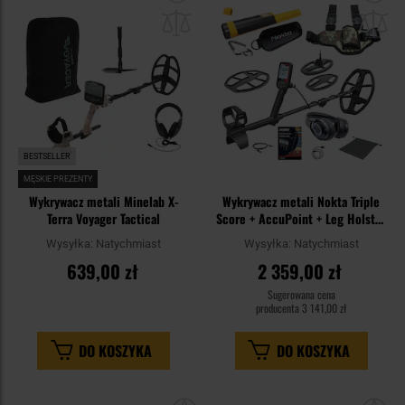
do
do
schowka
sc
BESTSELLER
MĘSKIE PREZENTY
Wykrywacz metali Minelab X-
Wykrywacz metali Nokta Triple
Terra Voyager Tactical
Score + AccuPoint + Leg Holster
- Zestaw
Wysyłka:
Natychmiast
Wysyłka:
Natychmiast
639,00 zł
2 359,00 zł
Sugerowana cena
producenta
3 141,00 zł
DO KOSZYKA
DO KOSZYKA