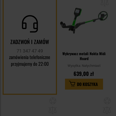
sc
ZADZWOŃ I ZAMÓW
71 347 47 49
Wykrywacz metali Nokta Midi
zamówienia telefoniczne
Hoard
przyjmujemy do 22:00
Wysyłka:
Natychmiast
639,00 zł
DO KOSZYKA
Dodaj
Do
do
do
schowka
sc