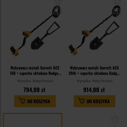
Dodaj
Do
do
do
schowka
sc
Wykrywacz metali Garrett ACE
Wykrywacz metali Garrett ACE
150 + saperka składana Badger
200i + saperka składana Badger
Outdoor US Army - zestaw
Outdoor US Army - zestaw
Wysyłka:
Natychmiast
Wysyłka:
Natychmiast
794,00 zł
914,00 zł
DO KOSZYKA
DO KOSZYKA
Dod
do