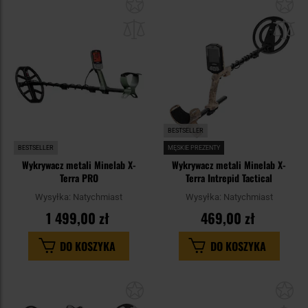
Dodaj
Do
do
do
schowka
sc
BESTSELLER
BESTSELLER
MĘSKIE PREZENTY
Wykrywacz metali Minelab X-
Wykrywacz metali Minelab X-
Terra PRO
Terra Intrepid Tactical
Wysyłka:
Natychmiast
Wysyłka:
Natychmiast
1 499,00 zł
469,00 zł
DO KOSZYKA
DO KOSZYKA
Dodaj
Do
do
do