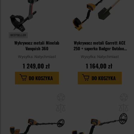
BESTSELLER
Wykrywacz metali Minelab
Wykrywacz metali Garrett ACE
Vanquish 360
250 + saperka Badger Outdoor
Forces Shovel - zestaw
Wysyłka:
Natychmiast
Wysyłka:
Natychmiast
1 249,00 zł
1 164,00 zł
DO KOSZYKA
DO KOSZYKA
Dodaj
Do
do
do
schowka
sc