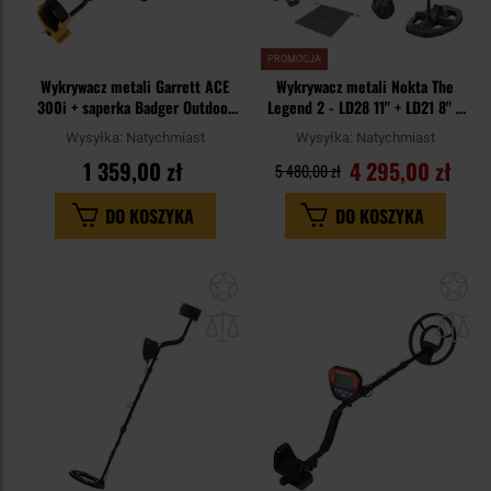
PROMOCJA
Wykrywacz metali Garrett ACE
Wykrywacz metali Nokta The
300i + saperka Badger Outdoor
Legend 2 - LD28 11" + LD21 8" +
Forces Shovel - zestaw
Słuchawki + AccuPoint + Leg
Wysyłka:
Natychmiast
Wysyłka:
Natychmiast
Holster - zestaw
1 359,00 zł
4 295,00 zł
5 480,00 zł
DO KOSZYKA
DO KOSZYKA
Dodaj
Do
do
do
schowka
sc