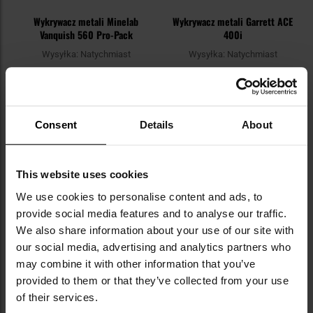
Wykrywacz metali Minelab
Wykrywacz metali Garrett ACE
Vanquish 560 Pro-Pack
400i
Wysyłka:
Natychmiast
Wysyłka:
Natychmiast
2 499,00 zł
1 799,00 zł
DO KOSZYKA
DO KOSZYKA
Consent
Details
About
Dodaj
Do
do
do
schowka
sc
This website uses cookies
We use cookies to personalise content and ads, to
provide social media features and to analyse our traffic.
We also share information about your use of our site with
our social media, advertising and analytics partners who
may combine it with other information that you’ve
provided to them or that they’ve collected from your use
of their services.
Wykrywacz metali Minelab
Wykrywacz metali Minelab