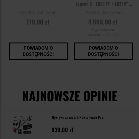
Legend 2 - LD28 11" + LD21 8" +
Słuchawki + wykrywacz metali
Wysyłka:
Brak towaru
Wysyłka:
Brak towaru
Midi Hoard - zestaw
770,00 zł
4 699,00 zł
Sugerowana cena
producenta
5 338,00 zł
POWIADOM O
POWIADOM O
DOSTĘPNOŚCI
DOSTĘPNOŚCI
NAJNOWSZE OPINIE
Wykrywacz metali Nokta Findx Pro
939,00 zł