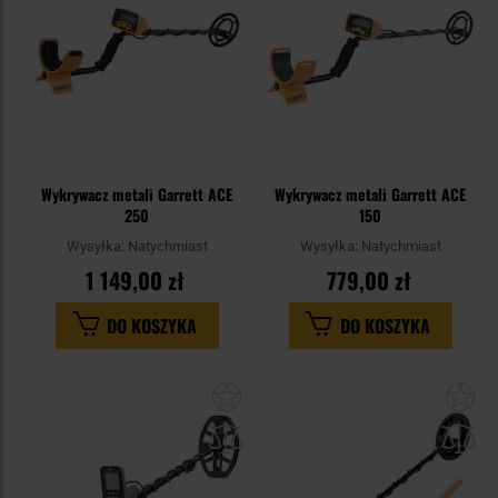
Wykrywacz metali Garrett ACE
Wykrywacz metali Garrett ACE
250
150
Wysyłka:
Natychmiast
Wysyłka:
Natychmiast
1 149,00 zł
779,00 zł
DO KOSZYKA
DO KOSZYKA
Dodaj
Do
do
do
schowka
sc