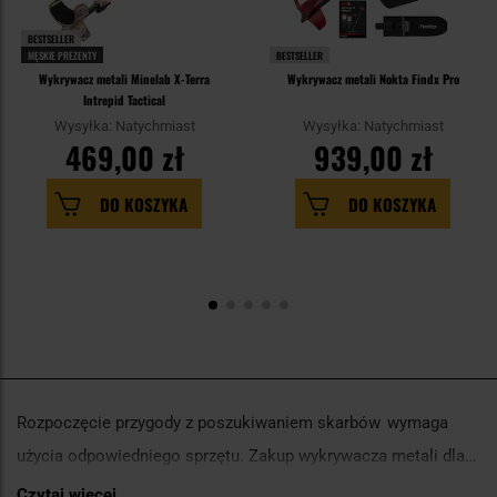
BESTSELLER
MĘSKIE PREZENTY
BESTSELLER
Wykrywacz metali Minelab X-Terra
Wykrywacz metali Nokta Findx Pro
Intrepid Tactical
Wysyłka: Natychmiast
Wysyłka: Natychmiast
469,00 zł
939,00 zł
DO KOSZYKA
DO KOSZYKA
Rozpoczęcie przygody z poszukiwaniem skarbów wymaga
użycia odpowiedniego sprzętu. Zakup wykrywacza metali dla
początkujących to świetny pomysł na lepsze poznanie tej
Czytaj więcej