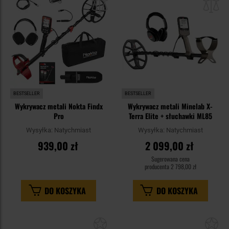
schowka
sc
BESTSELLER
BESTSELLER
Wykrywacz metali Nokta Findx
Wykrywacz metali Minelab X-
Pro
Terra Elite + słuchawki ML85
Wysyłka:
Natychmiast
Wysyłka:
Natychmiast
939,00 zł
2 099,00 zł
Sugerowana cena
producenta
2 798,00 zł
DO KOSZYKA
DO KOSZYKA
Dodaj
Do