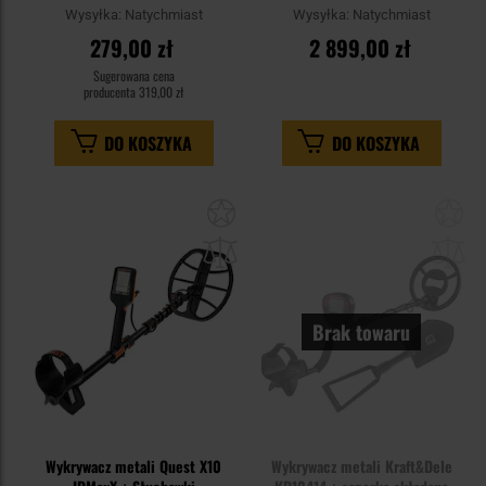
Wysyłka:
Natychmiast
Wysyłka:
Natychmiast
279,00 zł
2 899,00 zł
Sugerowana cena
producenta
319,00 zł
DO KOSZYKA
DO KOSZYKA
Dodaj
Do
do
do
schowka
sc
Brak towaru
Wykrywacz metali Quest X10
Wykrywacz metali Kraft&Dele