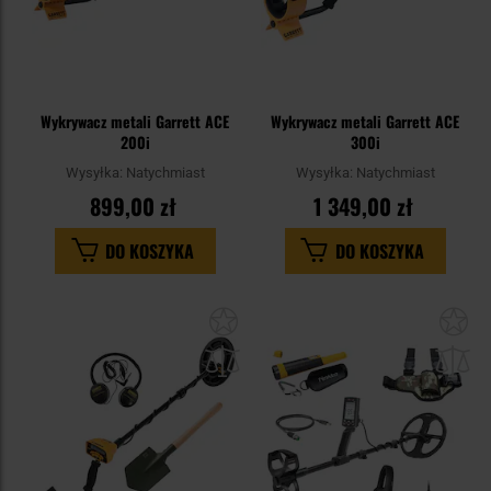
Wykrywacz metali Garrett ACE
Wykrywacz metali Garrett ACE
200i
300i
Wysyłka:
Natychmiast
Wysyłka:
Natychmiast
899,00 zł
1 349,00 zł
DO KOSZYKA
DO KOSZYKA
Dodaj
Do
do
do
schowka
sc