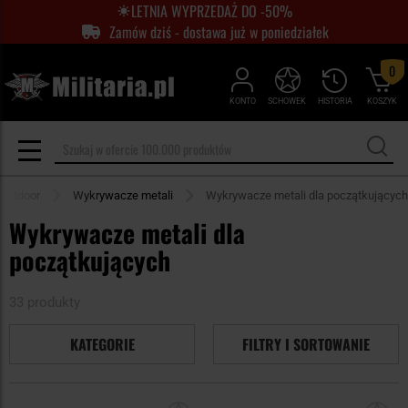
LETNIA WYPRZEDAŻ DO -50%
Zamów dziś - dostawa już w poniedziałek
0
KONTO
SCHOWEK
HISTORIA
KOSZYK
Outdoor
Wykrywacze metali
Wykrywacze metali dla początkujących
Wykrywacze metali dla
początkujących
33 produkty
KATEGORIE
FILTRY I SORTOWANIE