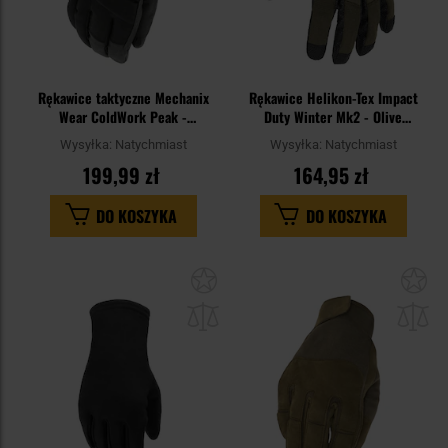
Rękawice taktyczne Mechanix
Rękawice Helikon-Tex Impact
Wear ColdWork Peak -
Duty Winter Mk2 - Olive
Black/Grey
Green/Black
Wysyłka:
Natychmiast
Wysyłka:
Natychmiast
199,99 zł
164,95 zł
DO KOSZYKA
DO KOSZYKA
Dodaj
Do
do
do
schowka
sc