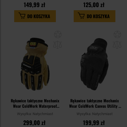
149,99 zł
125,00 zł
DO KOSZYKA
DO KOSZYKA
Dodaj
Do
do
do
schowka
sc
Rękawice taktyczne Mechanix
Rękawice taktyczne Mechanix
Wear ColdWork Waterproof
Wear ColdWork Canvas Utility -
Leather M-Pact Driver F9-360 -
Black
Wysyłka:
Natychmiast
Wysyłka:
Natychmiast
Tan/Black
299,00 zł
199,99 zł