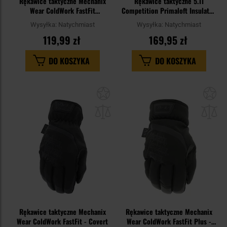
Rękawice taktyczne Mechanix
Rękawice taktyczne 5.11
Wear ColdWork FastFit
Competition Primaloft Insulated
Black/Grey
- Kangaroo
Wysyłka:
Natychmiast
Wysyłka:
Natychmiast
119,99 zł
169,95 zł
DO KOSZYKA
DO KOSZYKA
Dodaj
Do
do
do
schowka
sc
Rękawice taktyczne Mechanix
Rękawice taktyczne Mechanix
Wear ColdWork FastFit - Covert
Wear ColdWork FastFit Plus -