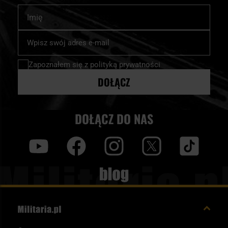
Imię
Subskrybuj
nasz
newsletter:
Zapoznałem się z
polityką prywatności
DOŁĄCZ
DOŁĄCZ DO NAS
y
f
i
t
tt
Blog