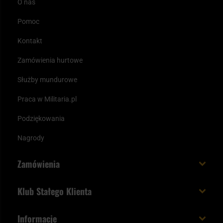
O nas
Pomoc
Kontakt
Zamówienia hurtowe
Służby mundurowe
Praca w Militaria.pl
Podziękowania
Nagrody
Zamówienia
Koszt i czas dostawy
Klub Stałego Klienta
Zamów do 23:00 - dostawa jutro!
Co zyskujesz z kontem KSK
Informacje