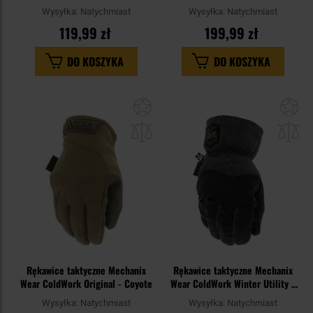
Covert
Wysyłka:
Natychmiast
Wysyłka:
Natychmiast
119,99 zł
199,99 zł
DO KOSZYKA
DO KOSZYKA
Dodaj
Do
do
do
schowka
sc
Rękawice taktyczne Mechanix
Rękawice taktyczne Mechanix
Wear ColdWork Original - Coyote
Wear ColdWork Winter Utility -
Black
Wysyłka:
Natychmiast
Wysyłka:
Natychmiast