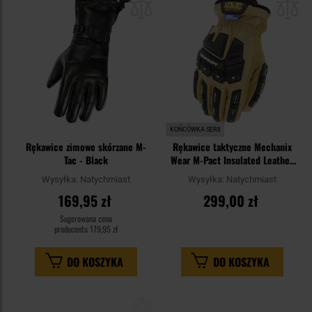
schowka
sc
KOŃCÓWKA SERII
Rękawice zimowe skórzane M-
Rękawice taktyczne Mechanix
Tac - Black
Wear M-Pact Insulated Leather
Driver F9-360 - Coyote
Wysyłka:
Natychmiast
Wysyłka:
Natychmiast
169,95 zł
299,00 zł
Sugerowana cena
producenta
179,95 zł
DO KOSZYKA
DO KOSZYKA
Dodaj