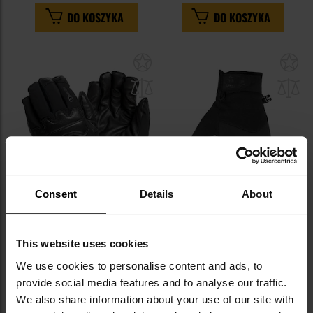
DO KOSZYKA
DO KOSZYKA
Dodaj
Do
do
do
schowka
sc
Consent
Details
About
Rękawice taktyczne 5.11 Caldus
Rękawice Helikon-Tex Impact
Primaloft Insulated 2.0 - Black
Duty Winter Mk2 - Black
This website uses cookies
Wysyłka:
Natychmiast
Wysyłka:
Natychmiast
We use cookies to personalise content and ads, to
319,00 zł
164,95 zł
provide social media features and to analyse our traffic.
We also share information about your use of our site with
DO KOSZYKA
DO KOSZYKA