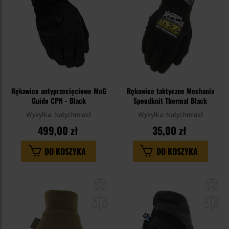
Rękawice antyprzecięciowe MoG
Rękawice taktyczne Mechanix
Guide CPN - Black
Speedknit Thermal Black
Wysyłka:
Natychmiast
Wysyłka:
Natychmiast
499,00 zł
35,00 zł
DO KOSZYKA
DO KOSZYKA
Dodaj
Do
do
do
schowka
sc