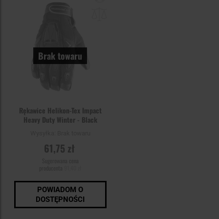
do
schowka
Brak towaru
Rękawice Helikon-Tex Impact
Heavy Duty Winter - Black
Wysyłka:
Brak towaru
61,75 zł
Sugerowana cena
producenta
91,40 zł
POWIADOM O
DOSTĘPNOŚCI