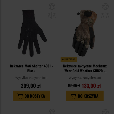
Dodaj
Do
do
do
schowka
sc
WYPRZEDAŻ
Rękawice MoG Shelter 4301 -
Rękawice taktyczne Mechanix
Black
Wear Cold Weather SUB20 -
Realtree Edge
Wysyłka:
Natychmiast
Wysyłka:
Natychmiast
209,00 zł
133,00 zł
189,99 zł
DO KOSZYKA
DO KOSZYKA
Dodaj
Do