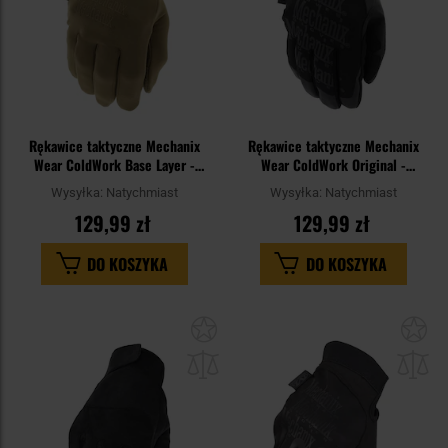
Rękawice taktyczne Mechanix
Rękawice taktyczne Mechanix
Wear ColdWork Base Layer -
Wear ColdWork Original -
Coyote
Black/Grey
Wysyłka:
Natychmiast
Wysyłka:
Natychmiast
129,99 zł
129,99 zł
DO KOSZYKA
DO KOSZYKA
Dodaj
Do
do
do
schowka
sc