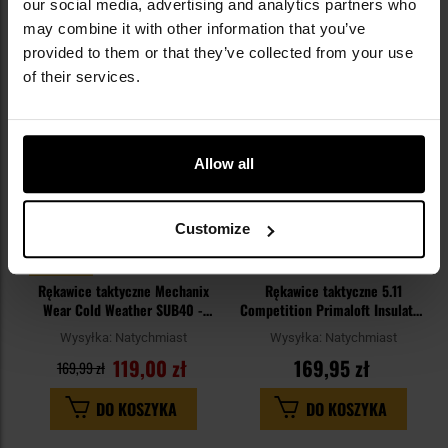
our social media, advertising and analytics partners who
may combine it with other information that you’ve
Dodaj
Do
provided to them or that they’ve collected from your use
do
do
of their services.
schowka
sc
Allow all
Customize
WYPRZEDAŻ
Rękawice taktyczne Mechanix
Rękawice taktyczne 5.11
Wear Cold Weather SUB40 -
Competition Primaloft Insulated
Realtree Edge
- Black
Wysyłka:
Natychmiast
Wysyłka:
Natychmiast
119,00 zł
169,95 zł
169,99 zł
DO KOSZYKA
DO KOSZYKA