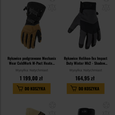
do
do
schowka
sc
Rękawice podgrzewane Mechanix
Rękawice Helikon-Tex Impact
Wear ColdWork M-Pact Heated
Duty Winter Mk2 - Shadow
Brown/Black
Grey/Black
Wysyłka:
Natychmiast
Wysyłka:
Natychmiast
1 199,00 zł
164,95 zł
DO KOSZYKA
DO KOSZYKA
Dodaj
Do
do
do