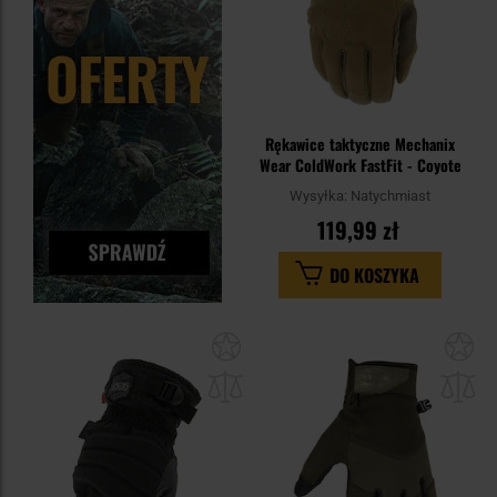
Rękawice taktyczne Mechanix
Wear ColdWork FastFit - Coyote
Wysyłka:
Natychmiast
119,99 zł
DO KOSZYKA
Dodaj
Do
do
do
schowka
sc