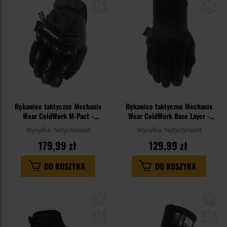
schowka
sc
Rękawice taktyczne Mechanix
Rękawice taktyczne Mechanix
Wear ColdWork M-Pact -
Wear ColdWork Base Layer -
Black/Grey
Covert
Wysyłka:
Natychmiast
Wysyłka:
Natychmiast
179,99 zł
129,99 zł
DO KOSZYKA
DO KOSZYKA
Dodaj
Do
do
do
schowka
sc