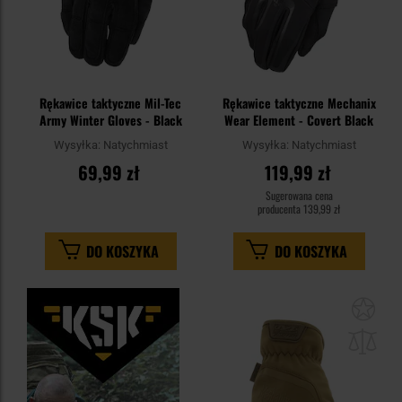
Rękawice taktyczne Mil-Tec
Rękawice taktyczne Mechanix
Army Winter Gloves - Black
Wear Element - Covert Black
Wysyłka:
Natychmiast
Wysyłka:
Natychmiast
69,99 zł
119,99 zł
Sugerowana cena
producenta
139,99 zł
DO KOSZYKA
DO KOSZYKA
Dod
do
sc