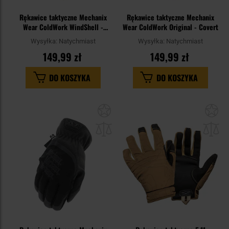
Rękawice taktyczne Mechanix
Rękawice taktyczne Mechanix
Wear ColdWork WindShell -
Wear ColdWork Original - Covert
Black/Grey
Wysyłka:
Natychmiast
Wysyłka:
Natychmiast
149,99 zł
149,99 zł
DO KOSZYKA
DO KOSZYKA
Dodaj
Do
do
do
schowka
sc