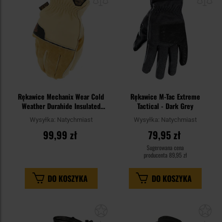
schowka
sc
Rękawice Mechanix Wear Cold
Rękawice M-Tac Extreme
Weather Durahide Insulated
Tactical - Dark Grey
Driver
Wysyłka:
Natychmiast
Wysyłka:
Natychmiast
99,99 zł
79,95 zł
Sugerowana cena
producenta
89,95 zł
DO KOSZYKA
DO KOSZYKA
Dodaj
Do
do
do