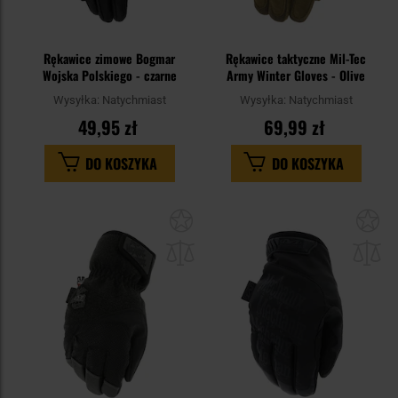
Rękawice zimowe Bogmar
Rękawice taktyczne Mil-Tec
Wojska Polskiego - czarne
Army Winter Gloves - Olive
Wysyłka:
Natychmiast
Wysyłka:
Natychmiast
49,95 zł
69,99 zł
DO KOSZYKA
DO KOSZYKA
Dodaj
Do
do
do
schowka
sc