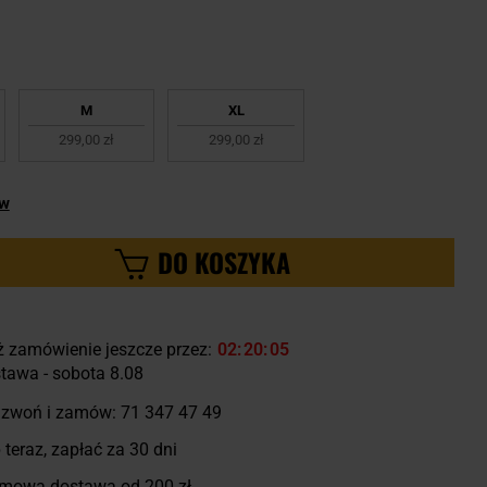
M
XL
299,00 zł
299,00 zł
ów
DO KOSZYKA
ż zamówienie jeszcze przez:
02
20
04
tawa - sobota 8.08
zwoń i zamów:
71 347 47 49
 teraz, zapłać za 30 dni
mowa dostawa od 200 zł