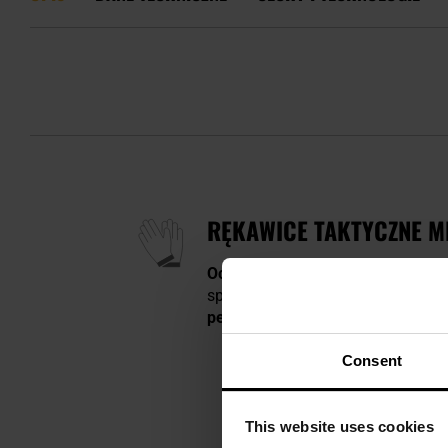
RĘKAWICE TAKTYCZNE ME
Ocieplane
rękawice taktyczne w k
specjalnych. Świetny wybór dla os
pewny chwyt.
Consent
This website uses cookies