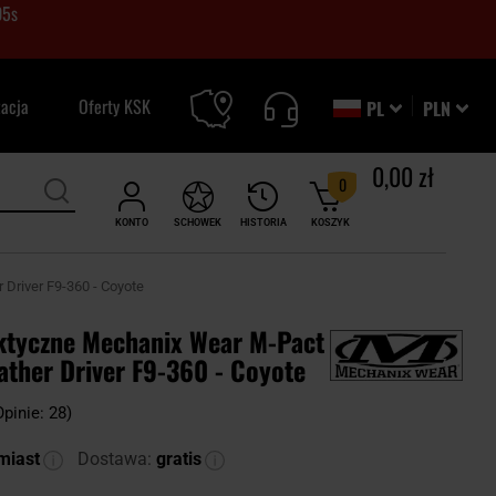
04
s
zacja
Oferty KSK
PL
PLN
0,00 zł
0
KONTO
SCHOWEK
HISTORIA
KOSZYK
Driver F9-360 - Coyote
ktyczne Mechanix Wear M-Pact
ather Driver F9-360 - Coyote
Opinie: 28)
miast
Dostawa:
gratis