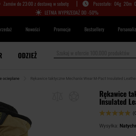
|
Zamów do 23:00 z dostawą w sobotę
04
g
20
m
LETNIA WYPRZEDAŻ DO -50%
przedaż
Nowości
Promocje
Bestsellery
Personali
R
ODZIEŻ
e ocieplane
Rękawice taktyczne Mechanix Wear M-Pact Insulated Leather 
Rękawice ta
Insulated Le
Ocena:
(
98
100
% of
Wysyłka:
Natych