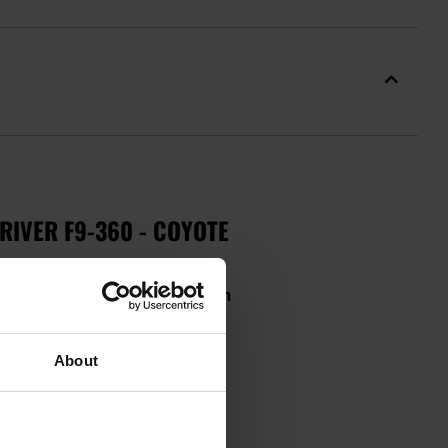
IVER F9-360 - COYOTE
odowych i operatorach jednostek
czających dłoń i zapewniających
About
Level 2