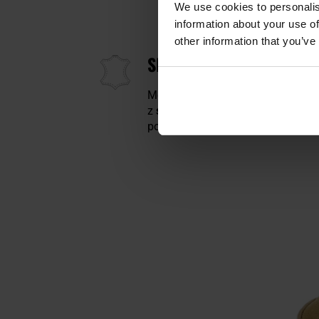
We use cookies to personalis
information about your use of
other information that you’ve
SKÓRA DURAHIDE, OCIE
Model wykonano ze skóry
DuraHi
z
syntetycznej ociepliny PrimaLo
pogodowych. Wewnątrz znajduje 