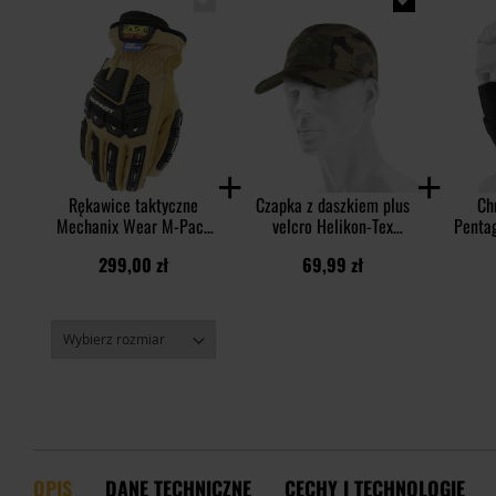
Rękawice taktyczne
Czapka z daszkiem plus
Ch
Mechanix Wear M-Pact
velcro Helikon-Tex
Pentag
Insulated Leather Driver
PolyCotton Rip-Stop -
299,00 zł
69,99 zł
F9-360 - Coyote
wz.93 Pantera PL
Woodland
OPIS
DANE TECHNICZNE
CECHY I TECHNOLOGIE