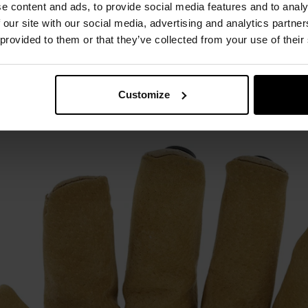
e content and ads, to provide social media features and to analy
 our site with our social media, advertising and analytics partn
 provided to them or that they’ve collected from your use of their
PLINA PRIMALOFT GOLD, WYŚCIÓŁKA HPPE
de
cechującej się wysoką odpornością na ścieranie. Wypełnienie
Customize
ft 100g Gold skutecznie ogrzewa
i zapewnia komfort termiczny
się wyściółka
HPPE
.