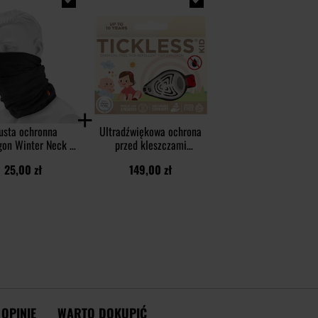
usta ochronna
Ultradźwiękowa ochrona
on Winter Neck -
przed kleszczami
Black
TickLess Kid - dla dzieci
25,00 zł
149,00 zł
- Beige
OPINIE
WARTO DOKUPIĆ