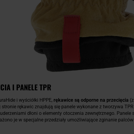
IA I PANELE TPR
uraHide i wyściółki HPPE,
rękawice są odporne na przecięcia
(z
ej stronie rękawic znajdują się panele wykonane z tworzywa TPR
 i uderzeniami dłoni o elementy otoczenia zewnętrznego. Panel
ono je w specjalne przedziały umożliwiające zginanie palców i 