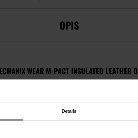
OPIS
CHANIX WEAR M-PACT INSULATED LEATHER DR
olorze
beżowo-czarnym
. Stworzone z myślą o żołnierzach zaw
ób, które szukają rękawic lekkich, wygodnych,
dobrze zabezpie
Details
TPR
PrimaLoft
DuraHide DRY
HPPE
ANSI 138 