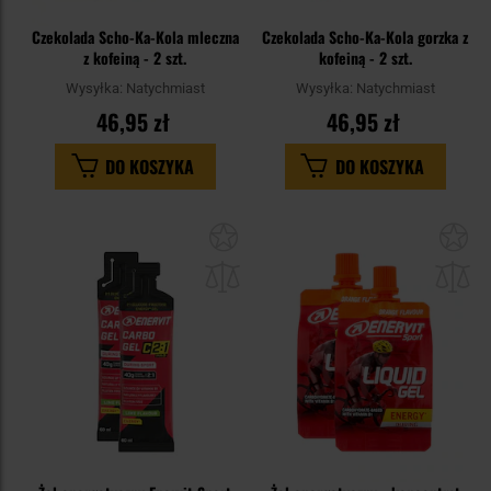
Czekolada Scho-Ka-Kola mleczna
Czekolada Scho-Ka-Kola gorzka z
z kofeiną - 2 szt.
kofeiną - 2 szt.
Wysyłka:
Natychmiast
Wysyłka:
Natychmiast
46,95 zł
46,95 zł
DO KOSZYKA
DO KOSZYKA
Dodaj
Do
do
do
schowka
sc