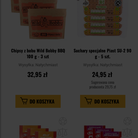
Chipsy z bobu Wild Bobby BBQ
Suchary specjalne Piast SU-2 90
100 g - 3 szt
g - 5 szt.
Wysyłka:
Natychmiast
Wysyłka:
Natychmiast
32,95 zł
24,95 zł
Sugerowana cena
producenta
29,75 zł
DO KOSZYKA
DO KOSZYKA
Dodaj
Do
do
do
schowka
sc