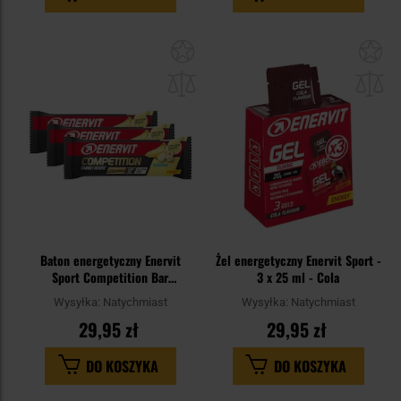
Dodaj
Do
do
do
schowka
sc
Baton energetyczny Enervit
Żel energetyczny Enervit Sport -
Sport Competition Bar
3 x 25 ml - Cola
bananowo-waniliowy 30 g - 3 szt.
Wysyłka:
Natychmiast
Wysyłka:
Natychmiast
29,95 zł
29,95 zł
DO KOSZYKA
DO KOSZYKA