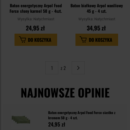
Baton energetyczny Arpol Food
Baton białkowy Arpol waniliowy
Force słony karmel 50 g - 4szt.
45 g - 4 szt.
Wysyłka:
Natychmiast
Wysyłka:
Natychmiast
24,95 zł
34,95 zł
DO KOSZYKA
DO KOSZYKA
z 2
Strona
Następne
NAJNOWSZE OPINIE
Baton energetyczny Arpol Food Force ciastko z
kremem 50 g - 4 szt.
24,95 zł