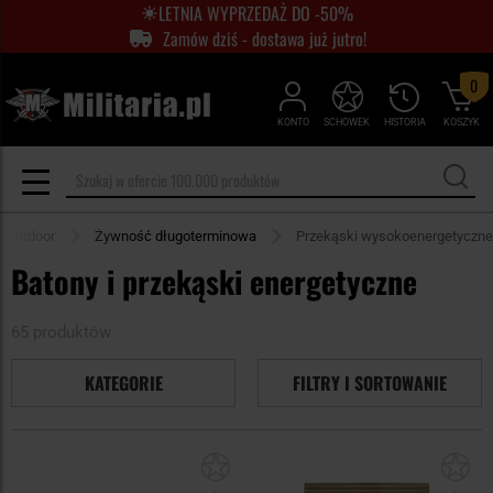
LETNIA WYPRZEDAŻ DO -50%
Zamów dziś - dostawa już jutro!
0
KONTO
SCHOWEK
HISTORIA
KOSZYK
Outdoor
Żywność długoterminowa
Przekąski wysokoenergetyczne
Batony i przekąski energetyczne
65 produktów
KATEGORIE
FILTRY I SORTOWANIE
Dodaj
Do
do
do