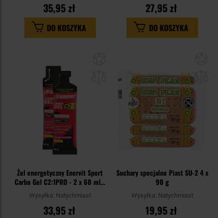
35,95 zł
27,95 zł
DO KOSZYKA
DO KOSZYKA
Dodaj
Do
do
do
schowka
sc
Żel energetyczny Enervit Sport
Suchary specjalne Piast SU-2 4 x
Carbo Gel C2:1PRO - 2 x 60 ml -
90 g
Mango
Wysyłka:
Natychmiast
Wysyłka:
Natychmiast
33,95 zł
19,95 zł