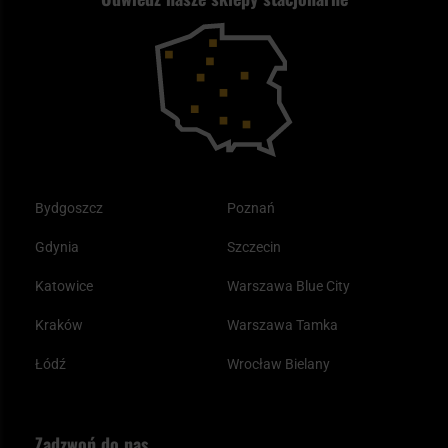
Kupony i kody rabatowe
Reklamacje i gwarancja
Bushcraft - co to jest i jak zacząć?
Outdoor
Tax Free
Plecak ewakuacyjny preppersa
Odzież
Bydgoszcz
Poznań
Gdynia
Szczecin
Katowice
Warszawa Blue City
Kraków
Warszawa Tamka
Łódź
Wrocław Bielany
Zadzwoń do nas