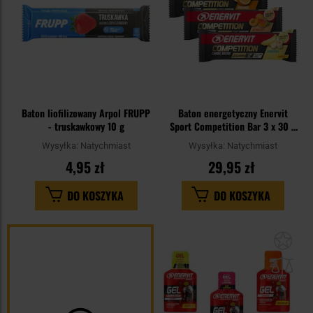
Baton liofilizowany Arpol FRUPP
Baton energetyczny Enervit
- truskawkowy 10 g
Sport Competition Bar 3 x 30 g
- Banan-
Wysyłka:
Natychmiast
Wysyłka:
Natychmiast
wanilia/Morela/Pomarańcza
4,95 zł
29,95 zł
DO KOSZYKA
DO KOSZYKA
Dod
do
sc