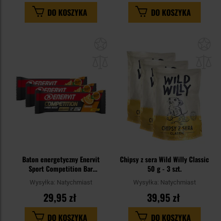
DO KOSZYKA
DO KOSZYKA
Dodaj
Do
do
do
schowka
sc
Baton energetyczny Enervit
Chipsy z sera Wild Willy Classic
Sport Competition Bar
50 g - 3 szt.
pomarańczowy 30 g - 3 szt.
Wysyłka:
Natychmiast
Wysyłka:
Natychmiast
29,95 zł
39,95 zł
DO KOSZYKA
DO KOSZYKA