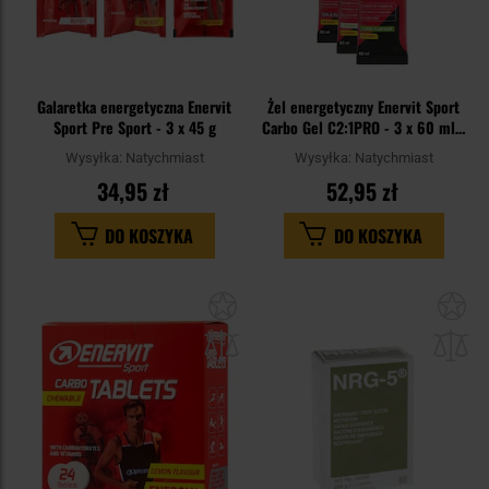
Galaretka energetyczna Enervit
Żel energetyczny Enervit Sport
Sport Pre Sport - 3 x 45 g
Carbo Gel C2:1PRO - 3 x 60 ml -
Cytryna-soda/Cola-
Wysyłka:
Natychmiast
Wysyłka:
Natychmiast
kofeina/Limonka
34,95 zł
52,95 zł
DO KOSZYKA
DO KOSZYKA
Dodaj
Do
do
do
schowka
sc