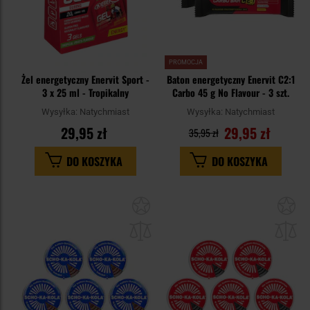
PROMOCJA
Żel energetyczny Enervit Sport -
Baton energetyczny Enervit C2:1
3 x 25 ml - Tropikalny
Carbo 45 g No Flavour - 3 szt.
Wysyłka:
Natychmiast
Wysyłka:
Natychmiast
29,95 zł
29,95 zł
35,95 zł
DO KOSZYKA
DO KOSZYKA
Dodaj
Do
do
do
schowka
sc