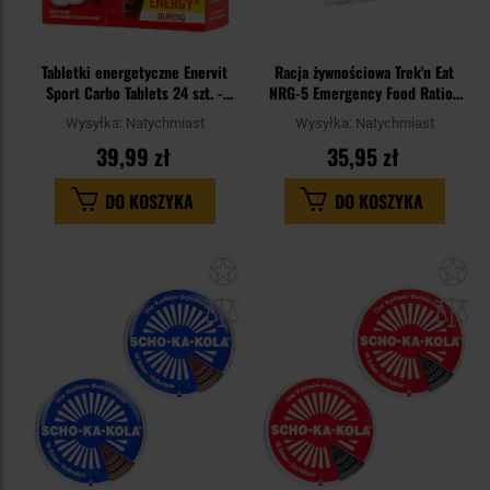
Tabletki energetyczne Enervit
Racja żywnościowa Trek'n Eat
Sport Carbo Tablets 24 szt. -
NRG-5 Emergency Food Ration
cytryna
250 g
Wysyłka:
Natychmiast
Wysyłka:
Natychmiast
39,99 zł
35,95 zł
DO KOSZYKA
DO KOSZYKA
Dodaj
Do
do
do
schowka
sc