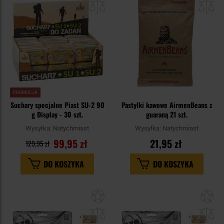
schowka
sc
PROMOCJA
Suchary specjalne Piast SU-2 90
Pastylki kawowe AirmenBeans z
g Display - 30 szt.
guaraną 21 szt.
Wysyłka:
Natychmiast
Wysyłka:
Natychmiast
99,95 zł
21,95 zł
129,95 zł
DO KOSZYKA
DO KOSZYKA
Dodaj
Do
do
do
schowka
sc