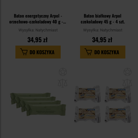
Baton energetyczny Arpol -
Baton białkowy Arpol
orzechowo-czekoladowy 40 g - 4
czekoladowy 45 g - 4 szt.
szt.
Wysyłka:
Natychmiast
Wysyłka:
Natychmiast
34,95 zł
34,95 zł
DO KOSZYKA
DO KOSZYKA
Dodaj
Do
do
do
schowka
sc