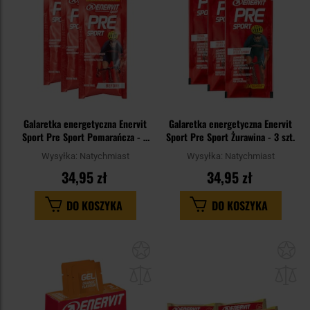
Galaretka energetyczna Enervit
Galaretka energetyczna Enervit
Sport Pre Sport Pomarańcza - 3
Sport Pre Sport Żurawina - 3 szt.
szt.
Wysyłka:
Natychmiast
Wysyłka:
Natychmiast
34,95 zł
34,95 zł
DO KOSZYKA
DO KOSZYKA
Dodaj
Do
do
do
schowka
sc