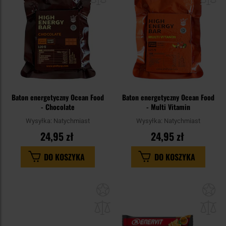
schowka
sc
Baton energetyczny Ocean Food
Baton energetyczny Ocean Food
- Chocolate
- Multi Vitamin
Wysyłka:
Natychmiast
Wysyłka:
Natychmiast
24,95 zł
24,95 zł
DO KOSZYKA
DO KOSZYKA
Dodaj
Do
do
do
schowka
sc