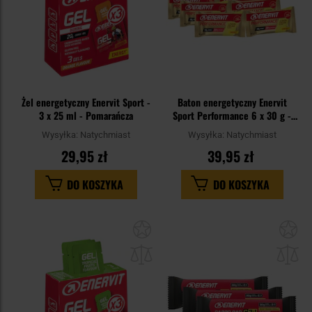
Żel energetyczny Enervit Sport -
Baton energetyczny Enervit
3 x 25 ml - Pomarańcza
Sport Performance 6 x 30 g -
krem cytrynowy
Wysyłka:
Natychmiast
Wysyłka:
Natychmiast
29,95 zł
39,95 zł
DO KOSZYKA
DO KOSZYKA
Dodaj
Do
do
do
schowka
sc