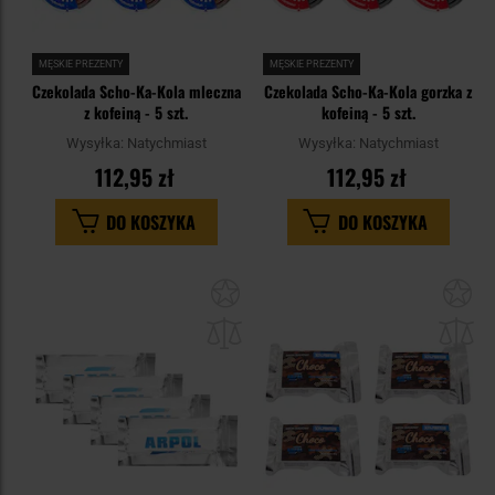
MĘSKIE PREZENTY
MĘSKIE PREZENTY
Czekolada Scho-Ka-Kola mleczna
Czekolada Scho-Ka-Kola gorzka z
z kofeiną - 5 szt.
kofeiną - 5 szt.
Wysyłka:
Natychmiast
Wysyłka:
Natychmiast
112,95 zł
112,95 zł
DO KOSZYKA
DO KOSZYKA
Dodaj
Do
do
do
schowka
sc