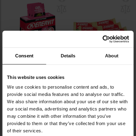
do
do
schowka
sc
Consent
Details
About
Żel energetyczny Enervit Sport z
Baton energetyczny Enervit
kofeiną - 3 x 25 ml - Malina
Sport Performance 6 x 30 g -
This website uses cookies
jabłkowy
Wysyłka:
Natychmiast
Wysyłka:
Natychmiast
We use cookies to personalise content and ads, to
29,95 zł
39,95 zł
provide social media features and to analyse our traffic.
We also share information about your use of our site with
DO KOSZYKA
DO KOSZYKA
our social media, advertising and analytics partners who
may combine it with other information that you’ve
Dodaj
Do
provided to them or that they’ve collected from your use
do
do
of their services.