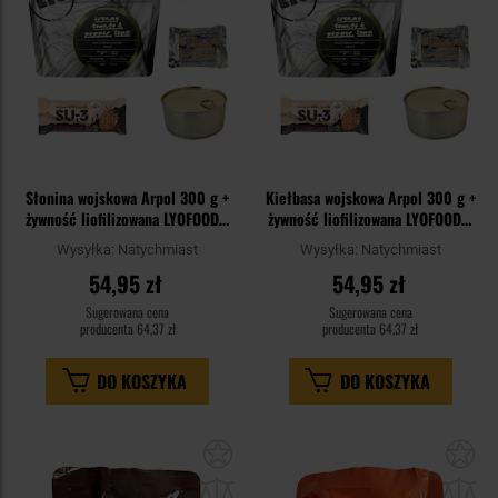
Słonina wojskowa Arpol 300 g +
Kiełbasa wojskowa Arpol 300 g +
żywność liofilizowana LYOFOOD +
żywność liofilizowana LYOFOOD +
suchary Piast + baton - zestaw
suchary Piast + baton - zestaw
Wysyłka:
Natychmiast
Wysyłka:
Natychmiast
54,95 zł
54,95 zł
Sugerowana cena
Sugerowana cena
producenta
64,37 zł
producenta
64,37 zł
DO KOSZYKA
DO KOSZYKA
Dodaj
Do
do
do