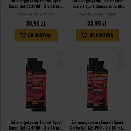
Żel energetyczny Enervit Sport
Żel energetyczny - koncentrat
Carbo Gel C2:1PRO - 2 x 60 ml -
Enervit Sport Competition 60
Limonkowy
ml pomarańcza - 2 szt.
Wysyłka:
Natychmiast
Wysyłka:
Natychmiast
33,95 zł
33,95 zł
DO KOSZYKA
DO KOSZYKA
Dodaj
Do
do
do
schowka
sc
Żel energetyczny Enervit Sport
Żel energetyczny Enervit Sport
Carbo Gel C2:1PRO - 2 x 60 ml -
Carbo Gel C2:1PRO - 2 x 60 ml -