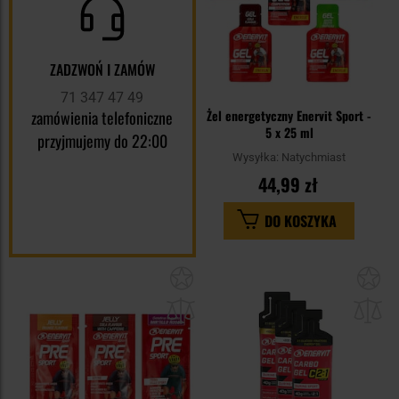
ZADZWOŃ I ZAMÓW
71 347 47 49
zamówienia telefoniczne
Żel energetyczny Enervit Sport -
5 x 25 ml
przyjmujemy do 22:00
Wysyłka:
Natychmiast
44,99 zł
DO KOSZYKA
Dodaj
Do
do
do
schowka
sc