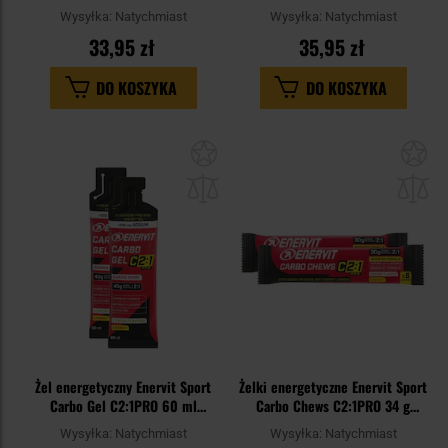
Pomarańczowy
Cola z kofeiną
Wysyłka:
Natychmiast
Wysyłka:
Natychmiast
33,95 zł
35,95 zł
DO KOSZYKA
DO KOSZYKA
Dodaj
Do
do
do
schowka
sc
Żel energetyczny Enervit Sport
Żelki energetyczne Enervit Sport
Carbo Gel C2:1PRO 60 ml
Carbo Chews C2:1PRO 34 g
cytrynowy z sodem - 2 szt.
pomarańczowe - 2 szt.
Wysyłka:
Natychmiast
Wysyłka:
Natychmiast