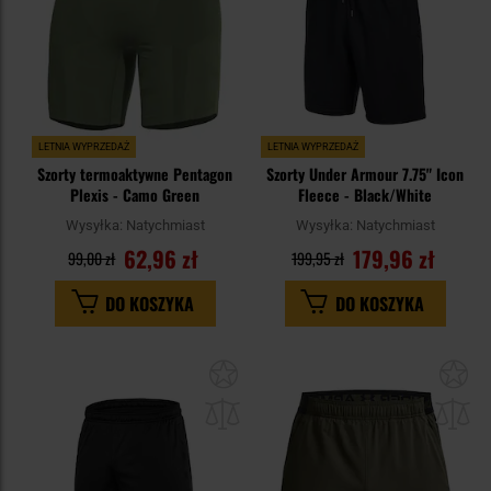
LETNIA WYPRZEDAŻ
LETNIA WYPRZEDAŻ
Szorty termoaktywne Pentagon
Szorty Under Armour 7.75" Icon
Plexis - Camo Green
Fleece - Black/White
Wysyłka:
Natychmiast
Wysyłka:
Natychmiast
62,96 zł
179,96 zł
99,00 zł
199,95 zł
DO KOSZYKA
DO KOSZYKA
Dodaj
Do
do
do
schowka
sc