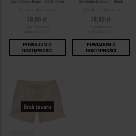
Swimshorts Basic - Dark Camo
Swimshorts Basic - Black
Wysyłka:
Brak towaru
Wysyłka:
Brak towaru
79,95 zł
79,95 zł
Sugerowana cena
Sugerowana cena
producenta
89,99 zł
producenta
89,99 zł
POWIADOM O
POWIADOM O
DOSTĘPNOŚCI
DOSTĘPNOŚCI
Dodaj
do
schowka
Brak towaru
KOŃCÓWKA SERII