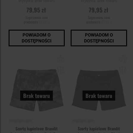
Wysyłka:
Brak towaru
Wysyłka:
Brak towaru
79,95 zł
79,95 zł
Sugerowana cena
Sugerowana cena
producenta
89,99 zł
producenta
89,99 zł
POWIADOM O
POWIADOM O
DOSTĘPNOŚCI
DOSTĘPNOŚCI
Dodaj
Do
do
do
schowka
sc
Brak towaru
Brak towaru
KOŃCÓWKA SERII
KOŃCÓWKA SERII
Szorty kąpielowe Brandit
Szorty kąpielowe Brandit