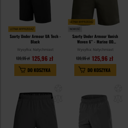
LETNIA WYPRZEDAŻ
LETNIA WYPRZEDAŻ
NOWOŚĆ
Szorty Under Armour UA Tech -
Szorty Under Armour Vanish
Black
Woven 6” - Marine OD
Green/Black
Wysyłka:
Natychmiast
Wysyłka:
Natychmiast
125,96 zł
125,96 zł
139,95 zł
139,95 zł
DO KOSZYKA
DO KOSZYKA
Dodaj
Do
do
do
schowka
sc