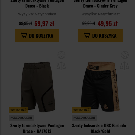
Draco - Black
Draco - Cinder Grey
Wysyłka:
Natychmiast
Wysyłka:
Natychmiast
59,97 zł
49,95 zł
99,95 zł
99,95 zł
DO KOSZYKA
DO KOSZYKA
Dodaj
Do
do
do
schowka
sc
WYPRZEDAŻ
WYPRZEDAŻ
KOŃCÓWKA SERII
KOŃCÓWKA SERII
Szorty termoaktywne Pentagon
Szorty bokserskie DBX Bushido -
Draco - RAL7013
Black/Gold