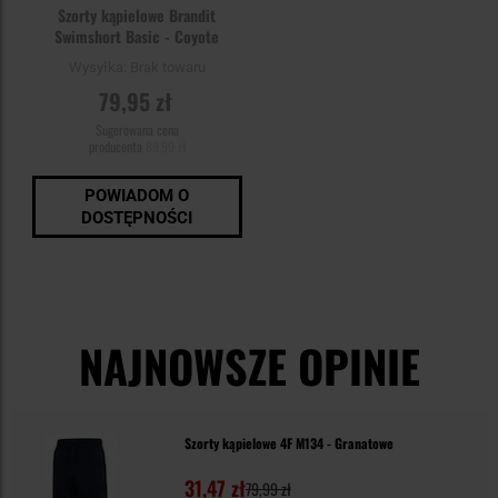
Szorty kąpielowe Brandit
Swimshort Basic - Coyote
Wysyłka:
Brak towaru
79,95 zł
Sugerowana cena
producenta
89,99 zł
POWIADOM O
DOSTĘPNOŚCI
NAJNOWSZE OPINIE
Szorty kąpielowe 4F M134 - Granatowe
31,47 zł
79,99 zł