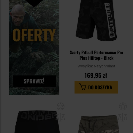
Szorty Pitbull Performance Pro
Plus Hilltop - Black
Wysyłka:
Natychmiast
169,95 zł
DO KOSZYKA
Dodaj
Do
do
do
schowka
sc