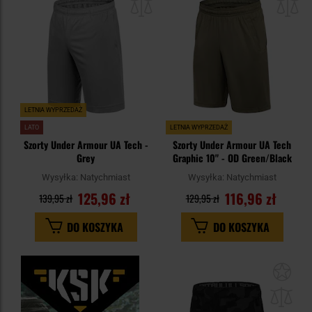
schowka
sc
LETNIA WYPRZEDAŻ
LATO
LETNIA WYPRZEDAŻ
Szorty Under Armour UA Tech -
Szorty Under Armour UA Tech
Grey
Graphic 10" - OD Green/Black
Wysyłka:
Natychmiast
Wysyłka:
Natychmiast
125,96 zł
116,96 zł
139,95 zł
129,95 zł
DO KOSZYKA
DO KOSZYKA
Dod
do
sc