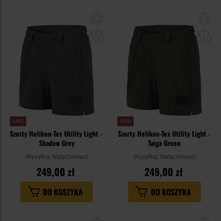
Dodaj
Do
do
do
schowka
sc
LATO
LATO
Szorty Helikon-Tex Utility Light -
Szorty Helikon-Tex Utility Light -
Shadow Grey
Taiga Green
Wysyłka:
Natychmiast
Wysyłka:
Natychmiast
249,00 zł
249,00 zł
DO KOSZYKA
DO KOSZYKA