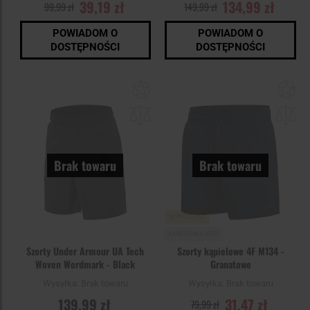
39,19 zł
134,99 zł
99,99 zł
149,99 zł
POWIADOM O
POWIADOM O
DOSTĘPNOŚCI
DOSTĘPNOŚCI
Dodaj
Do
do
do
schowka
sc
Brak towaru
Brak towaru
WYPRZEDAŻ
KOŃCÓWKA SERII
Szorty Under Armour UA Tech
Szorty kąpielowe 4F M134 -
Woven Wordmark - Black
Granatowe
Wysyłka:
Brak towaru
Wysyłka:
Brak towaru
139,99 zł
31,47 zł
79,99 zł