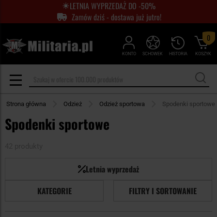
LETNIA WYPRZEDAŻ DO -50%
Zamów dziś - dostawa już jutro!
0
KONTO
SCHOWEK
HISTORIA
KOSZYK
Strona główna
Odzież
Odzież sportowa
Spodenki sportowe
Spodenki sportowe
42 produkty
Letnia wyprzedaż
KATEGORIE
FILTRY I SORTOWANIE