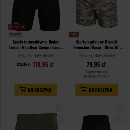
PROMOCJA
NOWOŚĆ
LATO
Szorty termoaktywne Under
Szorty kąpielowe Brandit
Armour HeatGear Compression -
Swimshort Basic - Olive/AT-
Black/White
Digital
Wysyłka:
Natychmiast
Wysyłka:
Natychmiast
119,95 zł
79,95 zł
129,95 zł
Sugerowana cena
producenta
89,99 zł
DO KOSZYKA
DO KOSZYKA
Dodaj
Do
do
do
schowka
sc