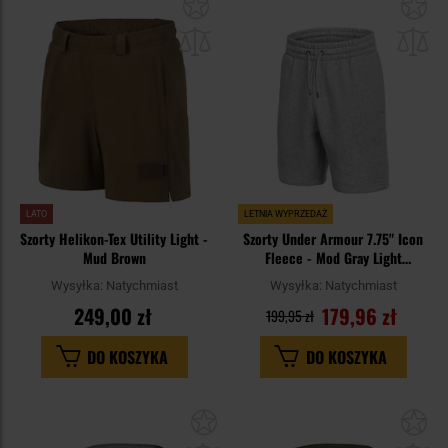
Dodaj
Do
do
do
schowka
sc
LATO
LETNIA WYPRZEDAŻ
Szorty Helikon-Tex Utility Light -
Szorty Under Armour 7.75" Icon
Mud Brown
Fleece - Mod Gray Light
Heather/White
Wysyłka:
Natychmiast
Wysyłka:
Natychmiast
249,00 zł
179,96 zł
199,95 zł
DO KOSZYKA
DO KOSZYKA
Dodaj
Do
do
do