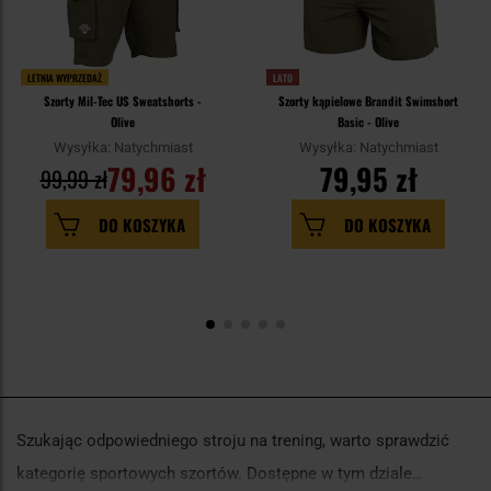
LETNIA WYPRZEDAŻ
LATO
Szorty Mil-Tec US Sweatshorts -
Szorty kąpielowe Brandit Swimshort
Olive
Basic - Olive
Wysyłka: Natychmiast
Wysyłka: Natychmiast
79,96 zł
79,95 zł
99,99 zł
DO KOSZYKA
DO KOSZYKA
Szukając odpowiedniego stroju na trening, warto sprawdzić
kategorię sportowych szortów. Dostępne w tym dziale