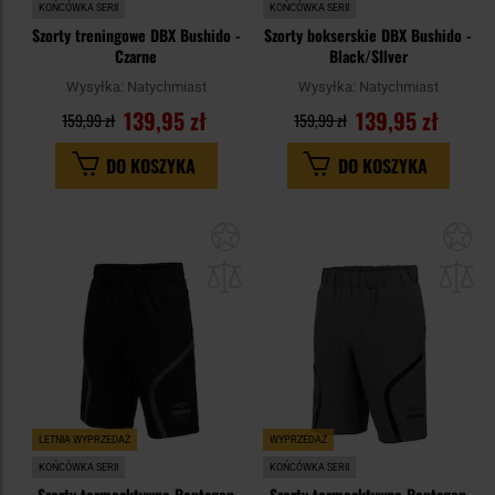
KOŃCÓWKA SERII
KOŃCÓWKA SERII
Szorty treningowe DBX Bushido -
Szorty bokserskie DBX Bushido -
Czarne
Black/SIlver
Wysyłka:
Natychmiast
Wysyłka:
Natychmiast
139,95 zł
139,95 zł
159,99 zł
159,99 zł
DO KOSZYKA
DO KOSZYKA
Dodaj
Do
do
do
schowka
sc
LETNIA WYPRZEDAŻ
WYPRZEDAŻ
KOŃCÓWKA SERII
KOŃCÓWKA SERII
Szorty termoaktywne Pentagon
Szorty termoaktywne Pentagon