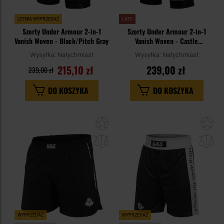
LETNIA WYPRZEDAŻ
LATO
Szorty Under Armour 2-in-1
Szorty Under Armour 2-in-1
Vanish Woven - Black/Pitch Gray
Vanish Woven - Castle
Rock/Black
Wysyłka:
Natychmiast
Wysyłka:
Natychmiast
215,10 zł
239,00 zł
239,00 zł
DO KOSZYKA
DO KOSZYKA
Dodaj
Do
do
do
schowka
sc
WYPRZEDAŻ
WYPRZEDAŻ