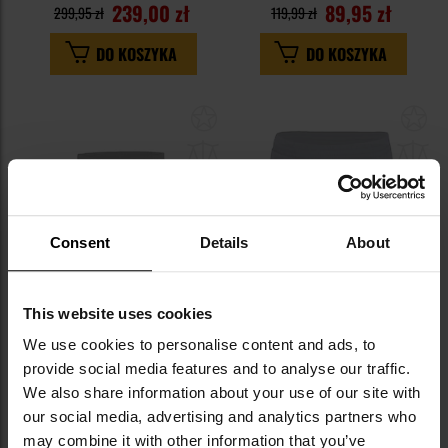
239,00 zł
89,95 zł
299,95 zł
119,99 zł
DO KOSZYKA
DO KOSZYKA
Dodaj
Do
do
do
schowka
sc
Brak towaru
Brak towaru
Consent
Details
About
WYPRZEDAŻ
This website uses cookies
KOŃCÓWKA SERII
KOŃCÓWKA SERII
We use cookies to personalise content and ads, to
Szorty Hi-Tec Hadil - Black
Szorty Hi-Tec Hild - Sky Captain
provide social media features and to analyse our traffic.
We also share information about your use of our site with
Wysyłka:
Brak towaru
Wysyłka:
Brak towaru
our social media, advertising and analytics partners who
99,95 zł
89,99 zł
99,99 zł
may combine it with other information that you’ve