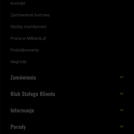
Kontakt
Zamówienia hurtowe
Służby mundurowe
Praca w Militaria.pl
Podziękowania
Nagrody
Zamówienia
Koszt i czas dostawy
Klub Stałego Klienta
Zamów do 23:00 - dostawa jutro!
Co zyskujesz z kontem KSK
Informacje
Paczka w weekend
Jak wykorzystać punkty KSK
Regulamin
Status zamówienia
Porady
Unboxing Militaria.pl