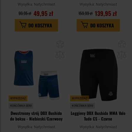
Wysyłka:
Natychmiast
Wysyłka:
Natychmiast
49,95 zł
139,95 zł
99,95 zł
159,99 zł
DO KOSZYKA
DO KOSZYKA
Dodaj
Do
do
do
schowka
sc
WYPRZEDAŻ
WYPRZEDAŻ
KOŃCÓWKA SERII
KOŃCÓWKA SERII
Dwustronny strój DBX Bushido
Legginsy DBX Bushido MMA Vale
do boksu - Niebieski/Czerwony
Tudo CS - Czarne
Wysyłka:
Natychmiast
Wysyłka:
Natychmiast