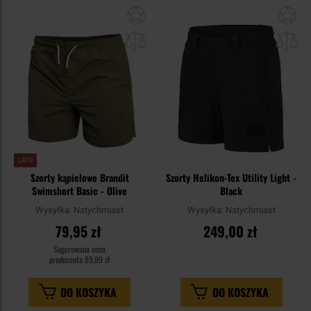
Dodaj
Do
do
do
schowka
sc
LATO
Szorty kąpielowe Brandit
Szorty Helikon-Tex Utility Light -
Swimshort Basic - Olive
Black
Wysyłka:
Natychmiast
Wysyłka:
Natychmiast
79,95 zł
249,00 zł
Sugerowana cena
producenta
89,99 zł
DO KOSZYKA
DO KOSZYKA