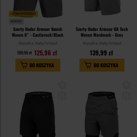
LETNIA WYPRZEDAŻ
NOWOŚĆ
Szorty Under Armour Vanish
Szorty Under Armour UA Tech
Woven 6” - Castlerock/Black
Woven Wordmark - Grey
Wysyłka:
Natychmiast
Wysyłka:
Natychmiast
125,96 zł
139,99 zł
139,95 zł
DO KOSZYKA
DO KOSZYKA
Dodaj
Do
do
do
schowka
sc