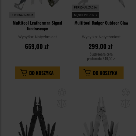
PERSONALIZACJA
PERSONALIZACJA
MĘSKIE PREZENTY
Multitool Leatherman Signal
Multitool Badger Outdoor Claw
Tundrascape
Wysyłka:
Natychmiast
Wysyłka:
Natychmiast
659,00 zł
299,00 zł
Sugerowana cena
producenta
349,00 zł
DO KOSZYKA
DO KOSZYKA
Dodaj
Do
do
do
schowka
sc