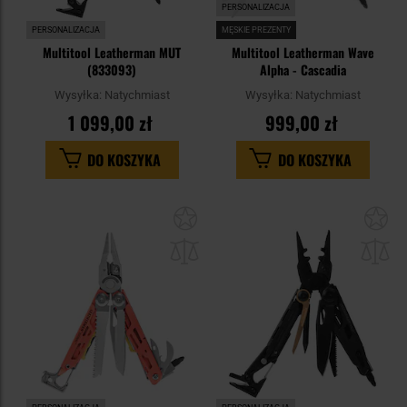
PERSONALIZACJA
PERSONALIZACJA
MĘSKIE PREZENTY
Multitool Leatherman MUT
Multitool Leatherman Wave
(833093)
Alpha - Cascadia
Wysyłka:
Natychmiast
Wysyłka:
Natychmiast
1 099,00 zł
999,00 zł
DO KOSZYKA
DO KOSZYKA
Dodaj
Do
do
do
schowka
sc