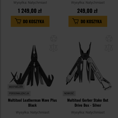
Wysyłka:
Natychmiast
Wysyłka:
Natychmiast
1 249,00 zł
249,00 zł
DO KOSZYKA
DO KOSZYKA
Dodaj
Do
do
do
schowka
sc
BESTSELLER
PERSONALIZACJA
NOWOŚĆ
Multitool Leatherman Wave Plus
Multitool Gerber Stake Out
Black
Drive Box - Silver
Wysyłka:
Natychmiast
Wysyłka:
Natychmiast