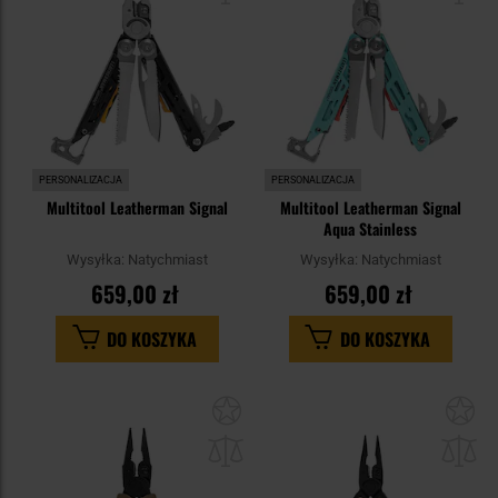
PERSONALIZACJA
PERSONALIZACJA
Multitool Leatherman Signal
Multitool Leatherman Signal
Aqua Stainless
Wysyłka:
Natychmiast
Wysyłka:
Natychmiast
659,00 zł
659,00 zł
DO KOSZYKA
DO KOSZYKA
Dodaj
Do
do
do
schowka
sc