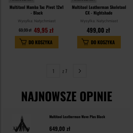
Multitool Mamba Tac Pivot 12w1
Multitool Leatherman Skeletool
- Black
CX - Nightshade
Wysyłka:
Natychmiast
Wysyłka:
Natychmiast
49,95 zł
499,00 zł
69,99 zł
DO KOSZYKA
DO KOSZYKA
z 7
Strona
Następne
NAJNOWSZE OPINIE
Multitool Leatherman Wave Plus Black
649,00 zł