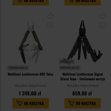
DO KOSZYKA
DO KOSZYKA
Dodaj
Do
do
do
schowka
sc
BESTSELLER
PERSONALIZACJA
PERSONALIZACJA
Multitool Leatherman ARC Talos
Multitool Leatherman Signal
Green Topo - limitowana wersja
Wysyłka:
Natychmiast
Wysyłka:
Natychmiast
1 249,00 zł
659,00 zł
DO KOSZYKA
DO KOSZYKA