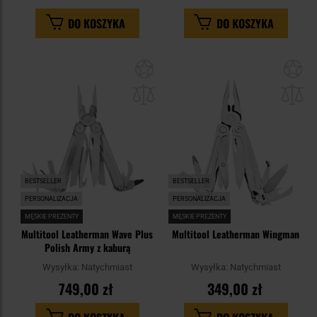
DO KOSZYKA
DO KOSZYKA
Dodaj
Do
do
do
schowka
sc
BESTSELLER
BESTSELLER
PERSONALIZACJA
PERSONALIZACJA
MĘSKIE PREZENTY
MĘSKIE PREZENTY
Multitool Leatherman Wave Plus
Multitool Leatherman Wingman
Polish Army z kaburą
Wysyłka:
Natychmiast
Wysyłka:
Natychmiast
749,00 zł
349,00 zł