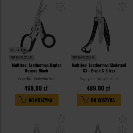
do
do
schowka
sc
BESTSELLER
PERSONALIZACJA
PERSONALIZACJA
Multitool Leatherman Raptor
Multitool Leatherman Skeletool
Rescue Black
CX - Black & Silver
Wysyłka:
Natychmiast
Wysyłka:
Natychmiast
469,00 zł
499,00 zł
DO KOSZYKA
DO KOSZYKA
Dodaj
Do
do
do
schowka
sc