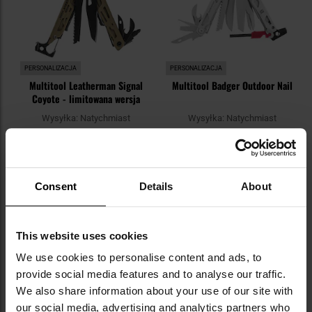
PERSONALIZACJA
PERSONALIZACJA
Multitool Leatherman Signal
Multitool Badger Outdoor Nail
Coyote - limitowana wersja
Wysyłka:
Natychmiast
Wysyłka:
Natychmiast
659,00 zł
259,00 zł
Sugerowana cena
producenta
299,00 zł
Consent
Details
About
DO KOSZYKA
DO KOSZYKA
This website uses cookies
Dodaj
Do
do
do
We use cookies to personalise content and ads, to
schowka
sc
provide social media features and to analyse our traffic.
We also share information about your use of our site with
our social media, advertising and analytics partners who