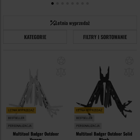
Letnia wyprzedaż
KATEGORIE
FILTRY I SORTOWANIE
Dodaj
Do
do
do
schowka
sc
LETNIA WYPRZEDAŻ
LETNIA WYPRZEDAŻ
BESTSELLER
BESTSELLER
PERSONALIZACJA
PERSONALIZACJA
Multitool Badger Outdoor
Multitool Badger Outdoor Solid
Venom
Black