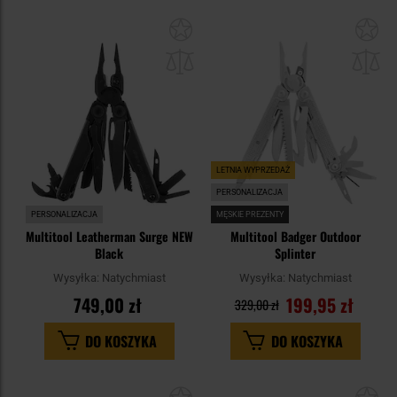
Dodaj
Do
do
do
schowka
sc
LETNIA WYPRZEDAŻ
PERSONALIZACJA
PERSONALIZACJA
MĘSKIE PREZENTY
Multitool Leatherman Surge NEW
Multitool Badger Outdoor
Black
Splinter
Wysyłka:
Natychmiast
Wysyłka:
Natychmiast
749,00 zł
199,95 zł
329,00 zł
DO KOSZYKA
DO KOSZYKA
Dodaj
Do