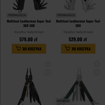
PERSONALIZACJA
PERSONALIZACJA
Multitool Leatherman Super Tool
Multitool Leatherman Super Tool
300 EOD
300
Wysyłka:
Natychmiast
Wysyłka:
Natychmiast
579,00 zł
529,00 zł
DO KOSZYKA
DO KOSZYKA
Dodaj
Do
do
do
schowka
sc
BESTSELLER