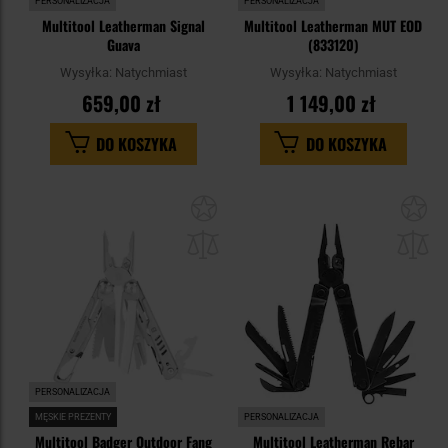
PERSONALIZACJA
PERSONALIZACJA
Multitool Leatherman Signal
Multitool Leatherman MUT EOD
Guava
(833120)
Wysyłka:
Natychmiast
Wysyłka:
Natychmiast
659,00 zł
1 149,00 zł
DO KOSZYKA
DO KOSZYKA
Dodaj
Do
do
do
schowka
sc
PERSONALIZACJA
MĘSKIE PREZENTY
PERSONALIZACJA
Multitool Badger Outdoor Fang
Multitool Leatherman Rebar