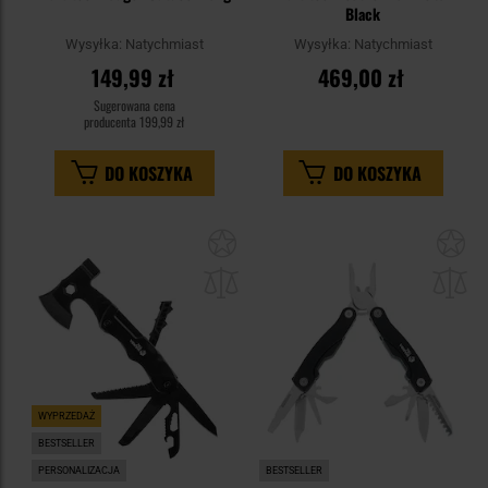
Black
Wysyłka:
Natychmiast
Wysyłka:
Natychmiast
149,99 zł
469,00 zł
Sugerowana cena
producenta
199,99 zł
DO KOSZYKA
DO KOSZYKA
Dodaj
Do
do
do
schowka
sc
WYPRZEDAŻ
BESTSELLER
PERSONALIZACJA
BESTSELLER