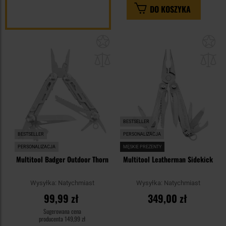
DO KOSZYKA
Dodaj
Do
do
do
schowka
sc
BESTSELLER
BESTSELLER
PERSONALIZACJA
PERSONALIZACJA
MĘSKIE PREZENTY
Multitool Badger Outdoor Thorn
Multitool Leatherman Sidekick
Wysyłka:
Natychmiast
Wysyłka:
Natychmiast
99,99 zł
349,00 zł
Sugerowana cena
producenta
149,99 zł