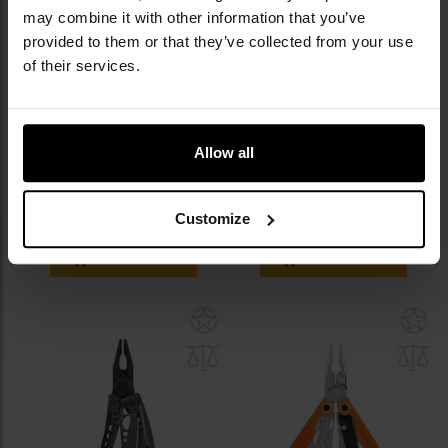
may combine it with other information that you’ve
provided to them or that they’ve collected from your use
of their services.
WYPRZEDAŻ
BESTSELLER
PERSONALIZACJA
PERSONALIZACJA
Multitool Mamba Tac Axe
Multitool Leatherman Bond
Allow all
Pincher 17w1 - Black
Wysyłka:
Natychmiast
Wysyłka:
Natychmiast
74,96 zł
319,00 zł
119,99 zł
Customize
DO KOSZYKA
DO KOSZYKA
Dodaj
Do
do
do
schowka
sc