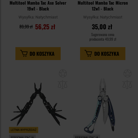
Multitool Mamba Tac Axe Solver
Multitool Mamba Tac Micron
19w1 - Black
12w1 - Black
Wysyłka:
Natychmiast
Wysyłka:
Natychmiast
56,25 zł
35,00 zł
89,99 zł
Sugerowana cena
producenta
49,99 zł
DO KOSZYKA
DO KOSZYKA
Dodaj
Do
do
do
schowka
sc
LETNIA WYPRZEDAŻ
PERSONALIZACJA
PERSONALIZACJA