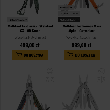
BESTSELLER
PERSONALIZACJA
PERSONALIZACJA
MĘSKIE PREZENTY
Multitool Leatherman Skeletool
Multitool Leatherman Wave
CX - OD Green
Alpha - Canyonland
Wysyłka:
Natychmiast
Wysyłka:
Natychmiast
499,00 zł
999,00 zł
DO KOSZYKA
DO KOSZYKA
Dodaj
Do
do
do
schowka
sc