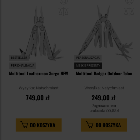
do
do
schowka
sc
BESTSELLER
PERSONALIZACJA
PERSONALIZACJA
MĘSKIE PREZENTY
Multitool Leatherman Surge NEW
Multitool Badger Outdoor Talon
Wysyłka:
Natychmiast
Wysyłka:
Natychmiast
749,00 zł
249,00 zł
Sugerowana cena
producenta
299,00 zł
DO KOSZYKA
DO KOSZYKA