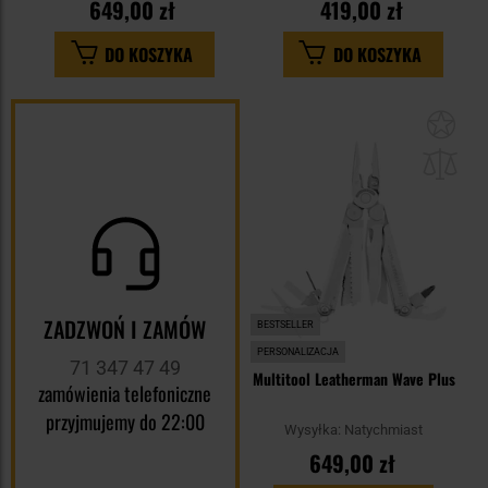
649,00 zł
419,00 zł
DO KOSZYKA
DO KOSZYKA
Dod
do
sc
ZADZWOŃ I ZAMÓW
BESTSELLER
PERSONALIZACJA
71 347 47 49
Multitool Leatherman Wave Plus
zamówienia telefoniczne
przyjmujemy do 22:00
Wysyłka:
Natychmiast
649,00 zł