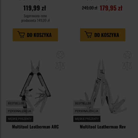
119,99 zł
179,95 zł
249,00 zł
Sugerowana cena
producenta
149,99 zł
DO KOSZYKA
DO KOSZYKA
Dodaj
Do
do
do
schowka
sc
BESTSELLER
BESTSELLER
PERSONALIZACJA
PERSONALIZACJA
MĘSKIE PREZENTY
MĘSKIE PREZENTY
Multitool Leatherman ARC
Multitool Leatherman Rev