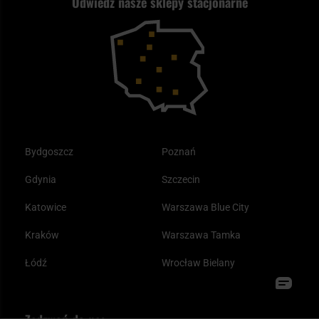
Odwiedź nasze sklepy stacjonarne
Kupony i kody rabatowe
Reklamacje i gwarancja
Bushcraft - co to jest i jak zacząć?
Outdoor
Tax Free
Plecak ewakuacyjny preppersa
Odzież
Bydgoszcz
Poznań
Gdynia
Szczecin
Katowice
Warszawa Blue City
Kraków
Warszawa Tamka
Łódź
Wrocław Bielany