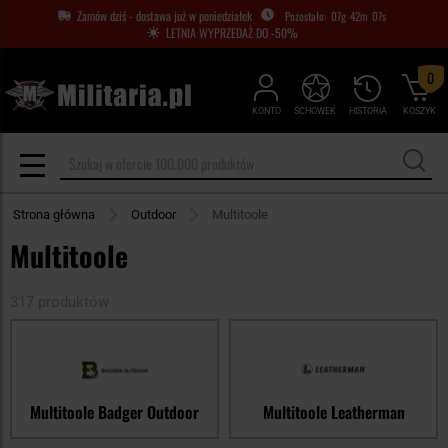
Zamów dziś - dostawa już w poniedziałek
07
g
42
m
06
s
LETNIA WYPRZEDAŻ DO -50%
0
KONTO
SCHOWEK
HISTORIA
KOSZYK
Strona główna
Outdoor
Multitoole
Multitoole
317 produktów
Multitoole Badger Outdoor
Multitoole Leatherman