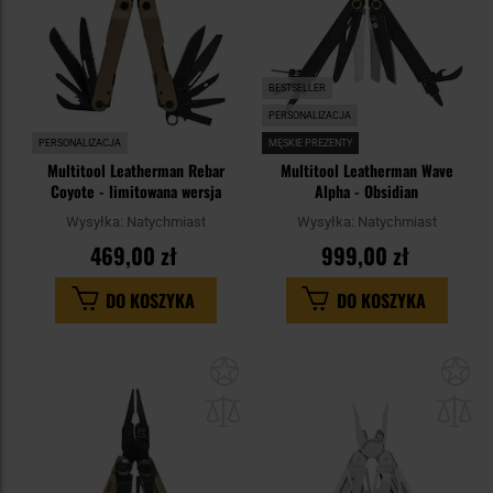
BESTSELLER
PERSONALIZACJA
PERSONALIZACJA
MĘSKIE PREZENTY
Multitool Leatherman Rebar
Multitool Leatherman Wave
Coyote - limitowana wersja
Alpha - Obsidian
Wysyłka:
Natychmiast
Wysyłka:
Natychmiast
469,00 zł
999,00 zł
DO KOSZYKA
DO KOSZYKA
Dodaj
Do
do
do
schowka
sc