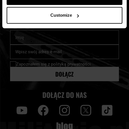
Zapisz się na newsletter i bądź na bieżąco z
najlepszymi okazjami!
Customize
Imię
Subskrybuj
nasz
newsletter:
Zapoznałem się z
polityką prywatności
DOŁĄCZ
DOŁĄCZ DO NAS
y
f
i
t
tt
Blog