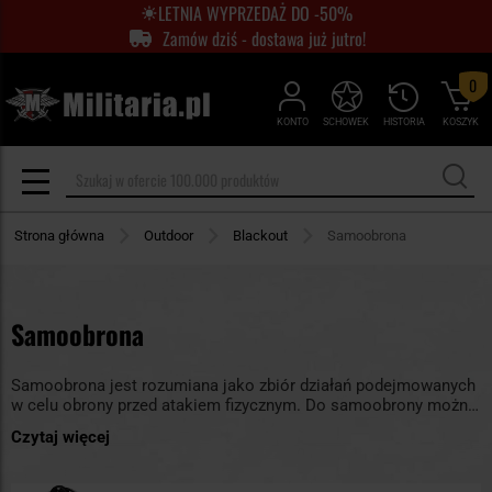
LETNIA WYPRZEDAŻ DO -50%
Zamów dziś - dostawa już jutro!
0
KONTO
SCHOWEK
HISTORIA
KOSZYK
Strona główna
Outdoor
Blackout
Samoobrona
Samoobrona
Samoobrona jest rozumiana jako zbiór działań podejmowanych
w celu obrony przed atakiem fizycznym. Do samoobrony można
wykorzystać zarówno techniki, jak i przedmioty, które nie
Czytaj więcej
stanowią broni w świetle przepisów prawa. W sklepie
Militaria.pl znajdziesz różny sprzęt do samoobrony. Nasz
asortyment jest w pełni legalny i dostępny bez zezwolenia.