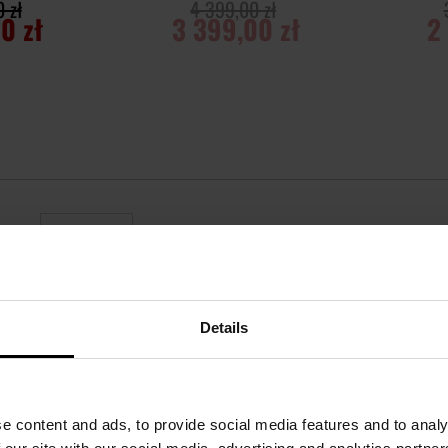
 zł
4 399,00 zł
0 zł
3 399,00 zł
2
YKA
POWIADOM O
POWI
DOSTĘPNOŚCI
DOST
Porównaj
Porównaj
nę
Details
 warunkach ograniczonej lub całkowitej ciemności. Działa na zasa
e content and ads, to provide social media features and to analy
ka.