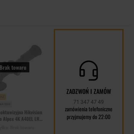
Dodaj
do
schowka
Brak towaru
ZADZWOŃ I ZAMÓW
DAŻ
71 347 47 49
A SERII
zamówienia telefoniczne
oktowizyjna Hikvision
przyjmujemy do 22:00
o Alpex 4K A40EL LRF
Lite
yłka:
Brak towaru