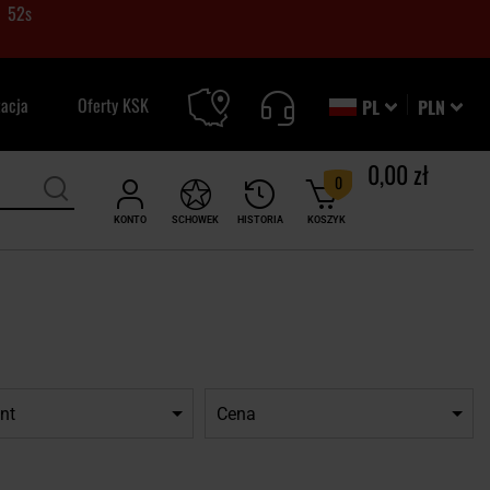
52
s
zacja
Oferty KSK
PL
PLN
0,00 zł
0
KONTO
SCHOWEK
HISTORIA
KOSZYK
nt
Cena