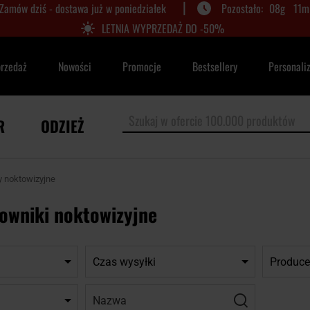
|
Zamów dziś - dostawa już w poniedziałek
08
g
11
m
LETNIA WYPRZEDAŻ DO -50%
przedaż
Nowości
Promocje
Bestsellery
Personali
R
ODZIEŻ
y noktowizyjne
lowniki noktowizyjne
Czas wysyłki
Produce
Nazwa:
Filtr