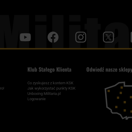
y
f
i
t
tt
Klub Stałego Klienta
Odwiedź nasze sklepy
Co zyskujesz z kontem KSK
ro!
Jak wykorzystać punkty KSK
Unboxing Militaria.pl
Logowanie