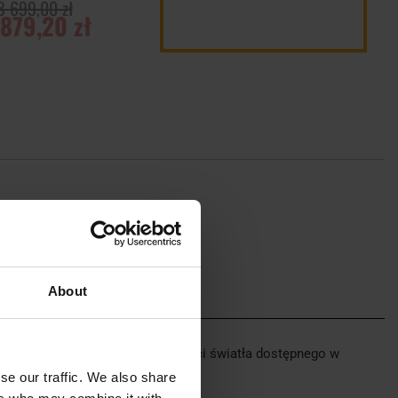
3 699,00 zł
 879,20 zł
ADOM O
ĘPNOŚCI
About
dzie wzmacniania niewielkiej ilości światła dostępnego w
se our traffic. We also share