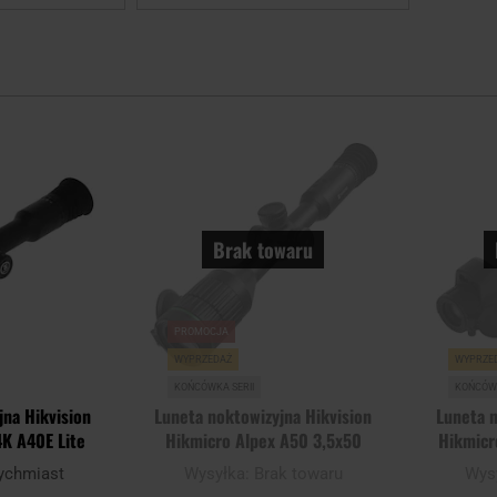
Dodaj
Dodaj
do
do
schowka
schowka
Brak towaru
PROMOCJA
WYPRZEDAŻ
WYPRZE
KOŃCÓWKA SERII
KOŃCÓWK
jna Hikvision
Luneta noktowizyjna Hikvision
Luneta n
4K A40E Lite
Hikmicro Alpex A50 3,5x50
Hikmicr
ychmiast
Wysyłka:
Brak towaru
Wys