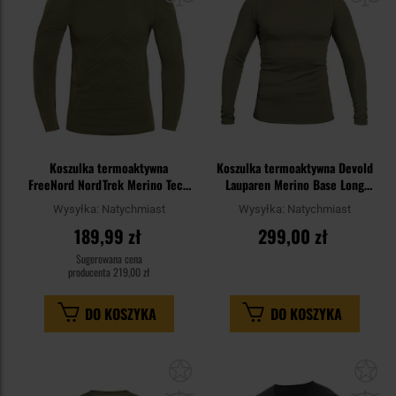
Koszulka termoaktywna
Koszulka termoaktywna Devold
FreeNord NordTrek Merino Tech
Lauparen Merino Base Long
Long Sleeve - Khaki
Sleeve - Olive
Wysyłka:
Natychmiast
Wysyłka:
Natychmiast
189,99 zł
299,00 zł
Sugerowana cena
producenta
219,00 zł
DO KOSZYKA
DO KOSZYKA
Dodaj
Do
do
do