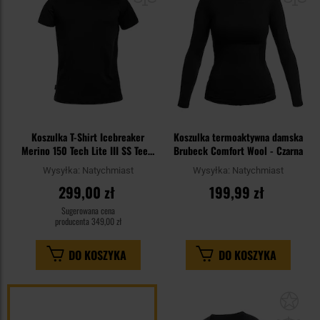
Koszulka T-Shirt Icebreaker
Koszulka termoaktywna damska
Merino 150 Tech Lite III SS Tee -
Brubeck Comfort Wool - Czarna
Black
Wysyłka:
Natychmiast
Wysyłka:
Natychmiast
299,00 zł
199,99 zł
Sugerowana cena
producenta
349,00 zł
DO KOSZYKA
DO KOSZYKA
Dod
do