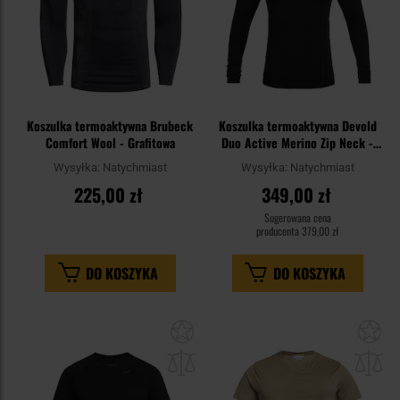
Koszulka termoaktywna Brubeck
Koszulka termoaktywna Devold
Comfort Wool - Grafitowa
Duo Active Merino Zip Neck -
Black
Wysyłka:
Natychmiast
Wysyłka:
Natychmiast
225,00 zł
349,00 zł
Sugerowana cena
producenta
379,00 zł
DO KOSZYKA
DO KOSZYKA
Dodaj
Do
do
do
schowka
sc