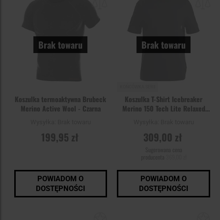
schowka
sc
Brak towaru
Brak towaru
KOŃCÓWKA SERII
Koszulka termoaktywna Brubeck
Koszulka T-Shirt Icebreaker
Merino Active Wool - Czarna
Merino 150 Tech Lite Relaxed
Pocket - Black
Wysyłka:
Brak towaru
Wysyłka:
Brak towaru
199,95 zł
309,00 zł
Sugerowana cena
producenta
369,00 zł
POWIADOM O
POWIADOM O
DOSTĘPNOŚCI
DOSTĘPNOŚCI
Dodaj
Do