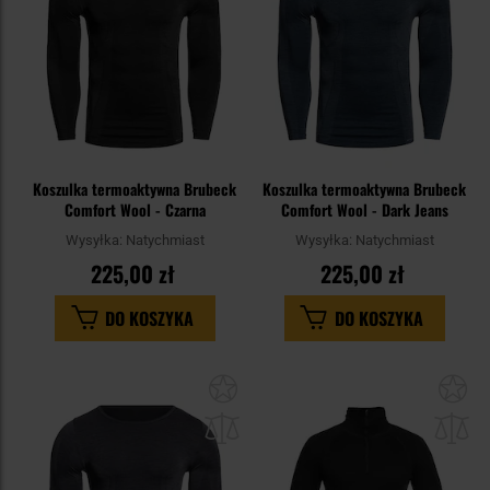
Koszulka termoaktywna Brubeck
Koszulka termoaktywna Brubeck
Comfort Wool - Czarna
Comfort Wool - Dark Jeans
Wysyłka:
Natychmiast
Wysyłka:
Natychmiast
225,00 zł
225,00 zł
DO KOSZYKA
DO KOSZYKA
Dodaj
Do
do
do
schowka
sc