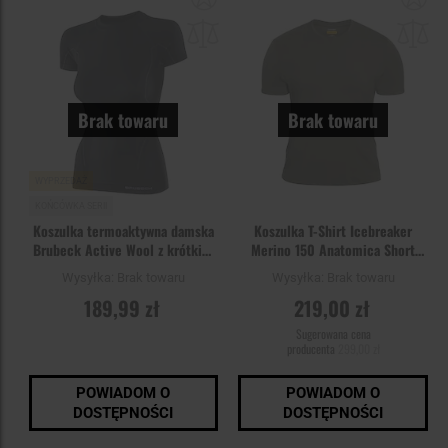
do
do
schowka
sc
Brak towaru
Brak towaru
WYPRZEDAŻ
KOŃCÓWKA SERII
Koszulka termoaktywna damska
Koszulka T-Shirt Icebreaker
Brubeck Active Wool z krótkim
Merino 150 Anatomica Short
rękawem - Black
Sleeve Crew - Loden
Wysyłka:
Brak towaru
Wysyłka:
Brak towaru
189,99 zł
219,00 zł
Sugerowana cena
producenta
299,00 zł
POWIADOM O
POWIADOM O
DOSTĘPNOŚCI
DOSTĘPNOŚCI