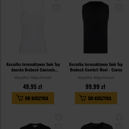
do
do
schowka
sc
Koszulka termoaktywna Tank Top
Koszulka termoaktywna Tank Top
damska Brubeck Camisole
Brubeck Comfort Wool - Czarna
Comfort Cotton - White
Wysyłka:
Natychmiast
Wysyłka:
Natychmiast
49,95 zł
99,99 zł
DO KOSZYKA
DO KOSZYKA
Dodaj
Do
do
do
schowka
sc