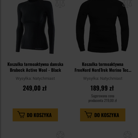
schowka
sc
Koszulka termoaktywna damska
Koszulka termoaktywna
Brubeck Active Wool - Black
FreeNord NordTrek Merino Tech
Long Sleeve - Black
Wysyłka:
Natychmiast
Wysyłka:
Natychmiast
249,00 zł
189,99 zł
Sugerowana cena
producenta
219,00 zł
DO KOSZYKA
DO KOSZYKA
Dodaj
Do