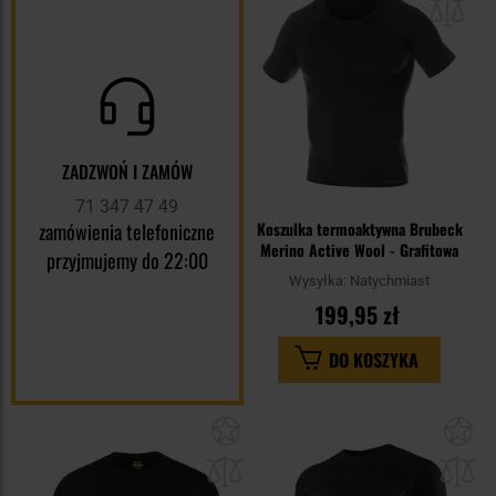
sc
ZADZWOŃ I ZAMÓW
71 347 47 49
zamówienia telefoniczne
Koszulka termoaktywna Brubeck
Merino Active Wool - Grafitowa
przyjmujemy do 22:00
Wysyłka:
Natychmiast
199,95 zł
DO KOSZYKA
Dodaj
Do
do
do
schowka
sc