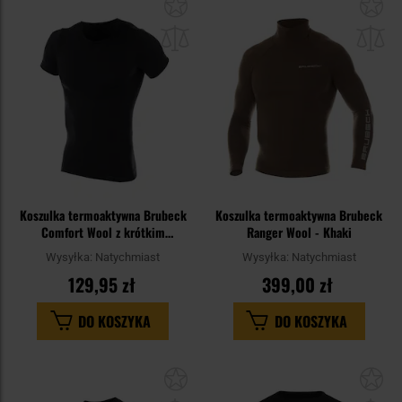
Dodaj
Do
do
do
schowka
sc
Koszulka termoaktywna Brubeck
Koszulka termoaktywna Brubeck
Comfort Wool z krótkim
Ranger Wool - Khaki
rękawem - Czarna
Wysyłka:
Natychmiast
Wysyłka:
Natychmiast
129,95 zł
399,00 zł
DO KOSZYKA
DO KOSZYKA
Dodaj
Do
do
do