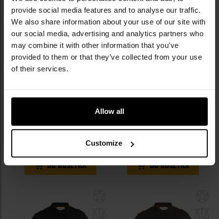
provide social media features and to analyse our traffic.
We also share information about your use of our site with
our social media, advertising and analytics partners who
may combine it with other information that you’ve
provided to them or that they’ve collected from your use
PROMOCJA
of their services.
KOŃCÓWKA SERII
KOŃCÓWKA SERII
Koszulka termoaktywna Odlo
Koszulka termoaktywna Jack
Merino 200 Base Layer - Black
Wolfskin Seamless Wool -
Phantom
Wysyłka:
Natychmiast
Wysyłka:
Natychmiast
Allow all
329,00 zł
339,00 zł
459,00 zł
Sugerowana cena
producenta
519,00 zł
Customize
DO KOSZYKA
DO KOSZYKA
Dodaj
Do
do
do
schowka
sc