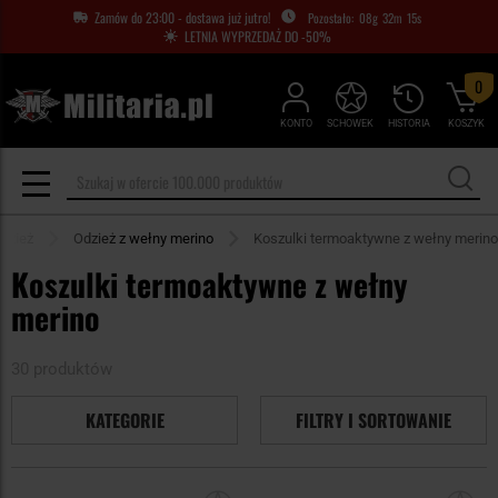
Zamów do 23:00 - dostawa już jutro!
08
g
32
m
14
s
LETNIA WYPRZEDAŻ DO -50%
0
KONTO
SCHOWEK
HISTORIA
KOSZYK
dzież
Odzież z wełny merino
Koszulki termoaktywne z wełny merino
Koszulki termoaktywne z wełny
merino
30 produktów
KATEGORIE
FILTRY I SORTOWANIE