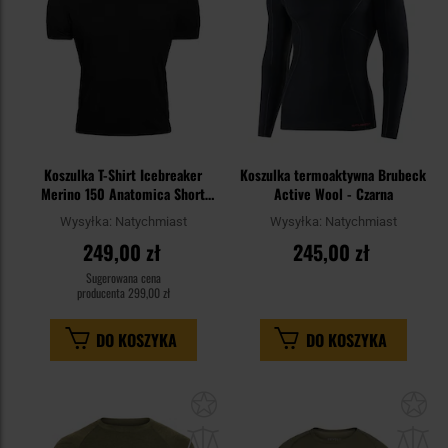
Koszulka T-Shirt Icebreaker
Koszulka termoaktywna Brubeck
Merino 150 Anatomica Short
Active Wool - Czarna
Sleeve Crew - Black
Wysyłka:
Natychmiast
Wysyłka:
Natychmiast
249,00 zł
245,00 zł
Sugerowana cena
producenta
299,00 zł
DO KOSZYKA
DO KOSZYKA
Dodaj
Do
do
do
schowka
sc