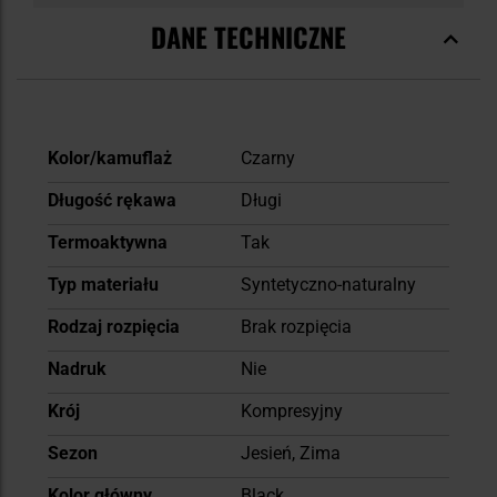
DANE TECHNICZNE
Więcej
Kolor/kamuflaż
Czarny
informacji
Długość rękawa
Długi
Termoaktywna
Tak
Typ materiału
Syntetyczno-naturalny
Rodzaj rozpięcia
Brak rozpięcia
Nadruk
Nie
Krój
Kompresyjny
Sezon
Jesień, Zima
Kolor główny
Black