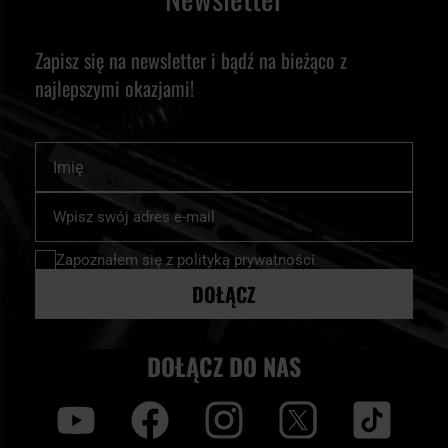
Zapisz się na newsletter i bądź na bieżąco z
najlepszymi okazjami!
Imię
Subskrybuj
nasz
newsletter:
Zapoznałem się z
polityką prywatności
DOŁĄCZ
DOŁĄCZ DO NAS
y
f
i
t
tt