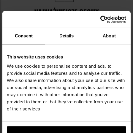
NAJWAŻNIEJSZE CECHY
konstrukcja z szybkoschnącej dzianiny
dodatek wełny Merino
Consent
Details
About
reglanowe rękawy
technologia seamless
przewiewne panele
This website uses cookies
We use cookies to personalise content and ads, to
provide social media features and to analyse our traffic.
Informacja o producencie i bezpieczeństwo
We also share information about your use of our site with
our social media, advertising and analytics partners who
may combine it with other information that you’ve
provided to them or that they’ve collected from your use
of their services.
Militaria.pl jest dealerem premium marki
FreeNord.