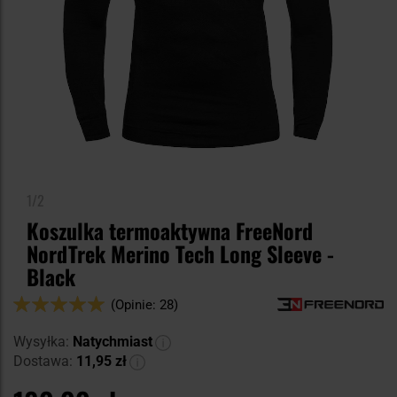
1/2
Koszulka termoaktywna FreeNord
NordTrek Merino Tech Long Sleeve -
Black
Ocena:
(Opinie: 28)
100
100
% of
Wysyłka:
Natychmiast
Dostawa:
11,95 zł