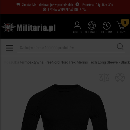
Zamów dziś - dostawa już w poniedziałek
04
g
46
m
38
s
LETNIA WYPRZEDAŻ DO -50%
0
KONTO
SCHOWEK
HISTORIA
KOSZYK
Koszulka termoaktywna FreeNord NordTrek Merino Tech Long Sleeve - Black