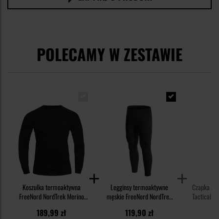
POLECAMY W ZESTAWIE
Koszulka termoaktywna
Legginsy termoaktywne
Czapka z 
FreeNord NordTrek Merino
męskie FreeNord NordTrek
Tactical 2
Tech Long Sleeve - Black
Merino Tech - Black
189,99 zł
119,90 zł
3