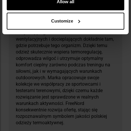
Allow all
FreeNord to polska marka specjalizująca się w
odzieży termoaktywnej. Produkty powstają w
technologii seamless, eliminującej ryzyko otarć i
Customize
gwarantującej pełną swobodę ruchu, a system
body-mapping umożliwia rozmieszczenie stref
wentylacyjnych i docieplających dokładnie tam,
gdzie potrzebuje tego organizm. Dzięki temu
odzież skutecznie wspiera termoregulację,
odprowadza wilgoć i utrzymuje optymalny
komfort cieplny zarówno podczas treningu na
siłowni, jak i w wymagających warunkach
outdoorowych. Marka opracowuje swoje
kolekcje we współpracy ze sportowcami i
testerami terenowymi, dzięki czemu każde
rozwiązanie jest sprawdzone w realnych
warunkach aktywności. FreeNord
konsekwentnie rozwija ofertę, stając się
rozpoznawalnym symbolem jakości polskiej
odzieży termoaktywnej.