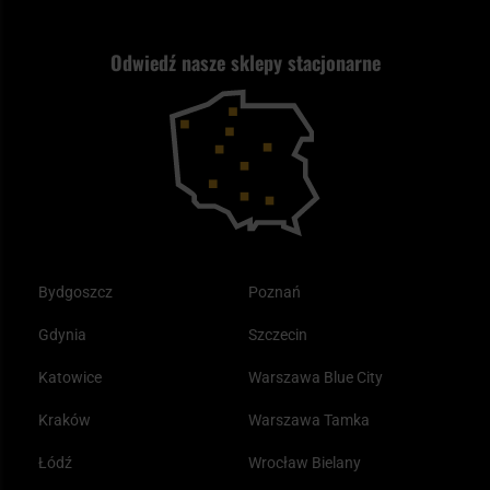
Strzelectwo
Nasz asortyment a prawo
Zwroty
ASG czy wiatrówka - co wybrać?
Odwiedź nasze sklepy stacjonarne
Samoobrona
Kupony i kody rabatowe
Reklamacje i gwarancja
Bushcraft - co to jest i jak zacząć?
Outdoor
Tax Free
Plecak ewakuacyjny preppersa
Odzież
Bydgoszcz
Poznań
Gdynia
Szczecin
Katowice
Warszawa Blue City
Kraków
Warszawa Tamka
Łódź
Wrocław Bielany