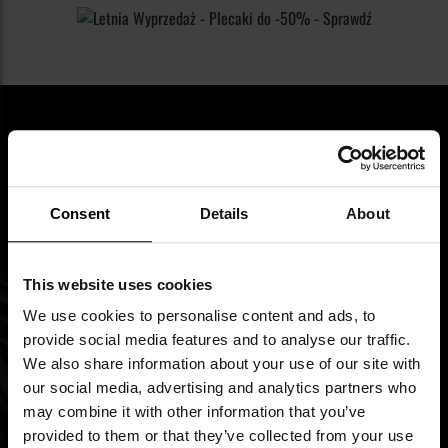
Newsletter
Consent
Details
About
Zapisz się na newsletter i bądź na bieżąco z
najlepszymi okazjami!
This website uses cookies
We use cookies to personalise content and ads, to
Imię
provide social media features and to analyse our traffic.
We also share information about your use of our site with
Subskrybuj
our social media, advertising and analytics partners who
nasz
may combine it with other information that you’ve
newsletter:
provided to them or that they’ve collected from your use
Zapoznałem się z
polityką prywatności