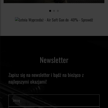
podczas zwiedzania opuszczonych miejsc, zwanego po
okazji na doskonałe czucie spustu i oddawanie precyzyjnych
angielsku urban exploring. Modele oferujące taką osłonę to
strzałów. W ofercie Militaria.pl znajdziesz także wiele
słynna linia M-PACT, a dokładniej modele M-PACT 2012, M-
lżejszych modeli, bez dodatkowej ochrony, które sprawdzą się
PACT2, M-PACT3 oraz M-PACT Leather i Breacher. Podobną
w nieco mniej ekstremalnych warunkach. Jeżeli nie zależy Ci
ochronę wierzchu Twoich dłoni zapewni model rękawic
na dodatkowej ochronie, a jedynie potrzebujesz osłonić swoją
taktycznych od firmy Cold Steel, oferowanych w dwóch
skórę przed niesprzyjającymi warunkami atmosferycznymi lub
kolorach: czarnym oraz coyote.
środowiskowymi, polecamy wspomniany wcześniej model
Newsletter
Mechanix Original, pozbawiony rzepów i niezwykle szybki w
zakładaniu model FastFit lub któryś z modeli specjalnego
przeznaczenia, jak Element, Cold Weather Wind Resistant lub
Zapisz się na newsletter i bądź na bieżąco z
Vent.
najlepszymi okazjami!
Imię