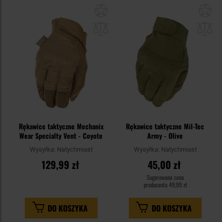
Dodaj
Do
do
do
schowka
sc
Rękawice taktyczne Mechanix
Rękawice taktyczne Mil-Tec
Wear Specialty Vent - Coyote
Army - Olive
Wysyłka:
Natychmiast
Wysyłka:
Natychmiast
129,99 zł
45,00 zł
Sugerowana cena
producenta
49,99 zł
DO KOSZYKA
DO KOSZYKA