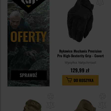
sc
Rękawice Mechanix Precision
Pro High-Dexterity Grip - Covert
Wysyłka:
Natychmiast
129,99 zł
DO KOSZYKA
Dodaj
Do
do
do
schowka
sc