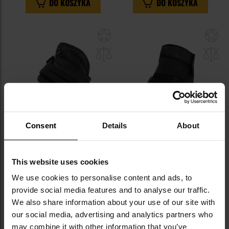
DO KOSZYKA
DO KOSZYKA
Dodaj
Do
do
do
schowka
sc
Consent
Details
About
Rękawice taktyczne Mechanix
Rękawice taktyczne Mil-Tec -
This website uses cookies
Wear M-Pact 2 - Covert Black
Black
We use cookies to personalise content and ads, to
Wysyłka:
Natychmiast
Wysyłka:
Natychmiast
provide social media features and to analyse our traffic.
179,99 zł
99,99 zł
We also share information about your use of our site with
Sugerowana cena
our social media, advertising and analytics partners who
producenta
119,99 zł
may combine it with other information that you’ve