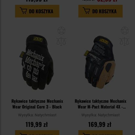
DO KOSZYKA
DO KOSZYKA
Dodaj
Do
do
do
schowka
sc
Rękawice taktyczne Mechanix
Rękawice taktyczne Mechanix
Wear Original Core 3 - Black
Wear M-Pact Material 4X -
Blk/Tan
Wysyłka:
Natychmiast
Wysyłka:
Natychmiast
119,99 zł
169,99 zł