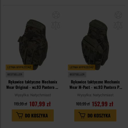
Dodaj
Do
do
do
schowka
sc
LETNIA WYPRZEDAŻ
LETNIA WYPRZEDAŻ
BESTSELLER
BESTSELLER
Rękawice taktyczne Mechanix
Rękawice taktyczne Mechanix
Wear Original - wz.93 Pantera PL
Wear M-Pact - wz.93 Pantera PL
Woodland
Woodland
Wysyłka:
Natychmiast
Wysyłka:
Natychmiast
107,99 zł
152,99 zł
119,99 zł
169,99 zł
DO KOSZYKA
DO KOSZYKA