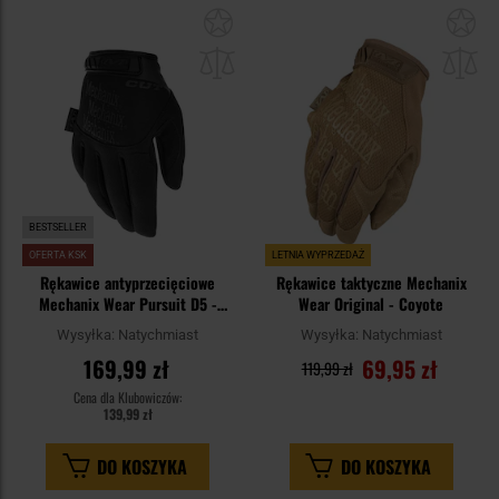
Dodaj
Do
do
do
schowka
sc
BESTSELLER
OFERTA KSK
LETNIA WYPRZEDAŻ
Rękawice antyprzecięciowe
Rękawice taktyczne Mechanix
Mechanix Wear Pursuit D5 -
Wear Original - Coyote
Black
Wysyłka:
Natychmiast
Wysyłka:
Natychmiast
169,99 zł
69,95 zł
119,99 zł
Cena dla Klubowiczów:
139,99 zł
DO KOSZYKA
DO KOSZYKA