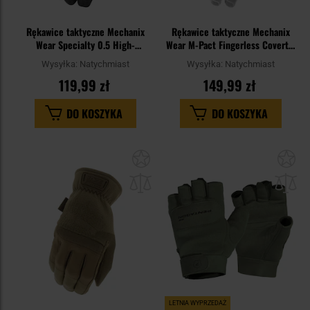
Rękawice taktyczne Mechanix
Rękawice taktyczne Mechanix
Wear Specialty 0.5 High-
Wear M-Pact Fingerless Covert -
Dexterity Covert
Black
Wysyłka:
Natychmiast
Wysyłka:
Natychmiast
119,99 zł
149,99 zł
DO KOSZYKA
DO KOSZYKA
Dodaj
Do
do
do
schowka
sc
LETNIA WYPRZEDAŻ