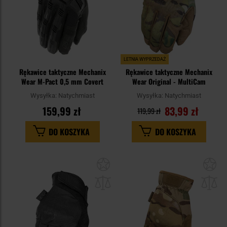
LETNIA WYPRZEDAŻ
Rękawice taktyczne Mechanix
Rękawice taktyczne Mechanix
Wear M-Pact 0,5 mm Covert
Wear Original - MultiCam
Wysyłka:
Natychmiast
Wysyłka:
Natychmiast
159,99 zł
83,99 zł
119,99 zł
DO KOSZYKA
DO KOSZYKA
Dodaj
Do
do
do
schowka
sc