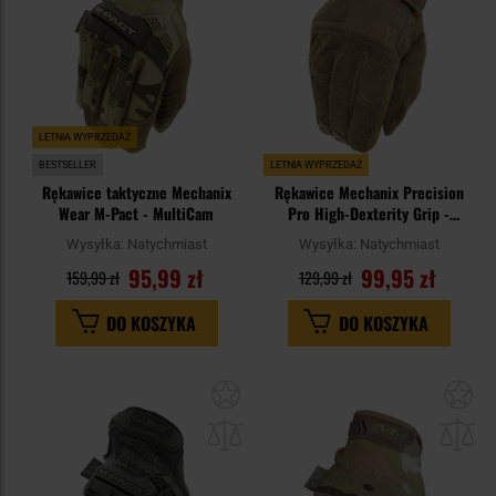
LETNIA WYPRZEDAŻ
BESTSELLER
LETNIA WYPRZEDAŻ
Rękawice taktyczne Mechanix
Rękawice Mechanix Precision
Wear M-Pact - MultiCam
Pro High-Dexterity Grip -
Coyote
Wysyłka:
Natychmiast
Wysyłka:
Natychmiast
95,99 zł
99,95 zł
159,99 zł
129,99 zł
DO KOSZYKA
DO KOSZYKA
Dodaj
Do
do
do
schowka
sc