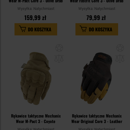
Wear M-Pact Core 3 - Olive Drab
Wear FastFit Core 3 - Olive Drab
Wysyłka:
Natychmiast
Wysyłka:
Natychmiast
159,99 zł
79,99 zł
DO KOSZYKA
DO KOSZYKA
Dodaj
Do
do
do
schowka
sc
Rękawice taktyczne Mechanix
Rękawice taktyczne Mechanix
Wear M-Pact 3 - Coyote
Wear Original Core 3 - Leather
Wysyłka:
Natychmiast
Wysyłka:
Natychmiast