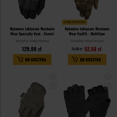
LETNIA WYPRZEDAŻ
Rękawice taktyczne Mechanix
Rękawice taktyczne Mechanix
Wear Specialty Vent - Covert
Wear FastFit - MultiCam
Wysyłka:
Natychmiast
Wysyłka:
Natychmiast
129,99 zł
52,50 zł
75,00 zł
DO KOSZYKA
DO KOSZYKA
Dodaj
Do
do
do
schowka
sc