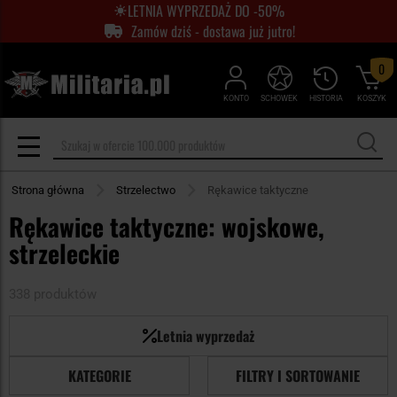
LETNIA WYPRZEDAŻ DO -50%
Zamów dziś - dostawa już jutro!
0
KONTO
SCHOWEK
HISTORIA
KOSZYK
Strona główna
Strzelectwo
Rękawice taktyczne
Rękawice taktyczne: wojskowe,
strzeleckie
338 produktów
Letnia wyprzedaż
KATEGORIE
FILTRY I SORTOWANIE