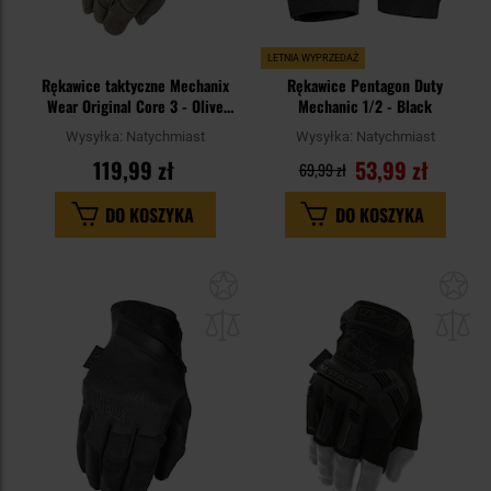
LETNIA WYPRZEDAŻ
Rękawice taktyczne Mechanix
Rękawice Pentagon Duty
Wear Original Core 3 - Olive
Mechanic 1/2 - Black
Drab
Wysyłka:
Natychmiast
Wysyłka:
Natychmiast
119,99 zł
53,99 zł
69,99 zł
DO KOSZYKA
DO KOSZYKA
Dodaj
Do
do
do
schowka
sc