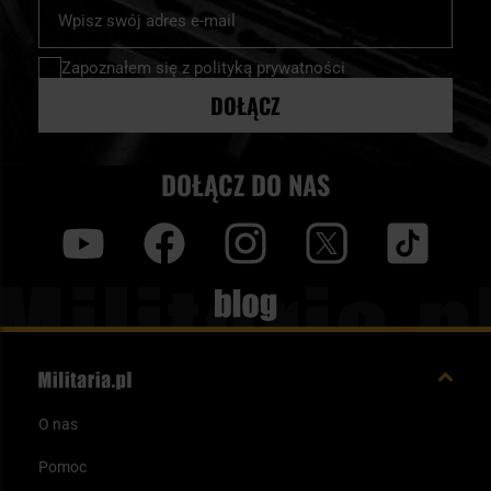
Subskrybuj
nasz
newsletter:
Zapoznałem się z
polityką prywatności
DOŁĄCZ
DOŁĄCZ DO NAS
y
f
i
t
tt
Blog
O nas
Pomoc