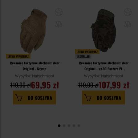
LETNIA WYPRZEDAŻ
LETNIA WYPRZEDAŻ
BESTSELLER
Rękawice taktyczne Mechanix Wear
Rękawice taktyczne Mechanix Wear
Original - Coyote
Original - wz.93 Pantera PL
Woodland
Wysyłka: Natychmiast
Wysyłka: Natychmiast
69,95 zł
107,99 zł
119,99 zł
119,99 zł
DO KOSZYKA
DO KOSZYKA