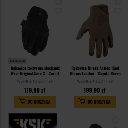
Dodaj
Do
do
do
schowka
sc
BESTSELLER
Rękawice taktyczne Mechanix
Rękawice Direct Action Hard
Wear Original Core 3 - Covert
Gloves Leather - Coyote Brown
Wysyłka:
Natychmiast
Wysyłka:
Natychmiast
119,99 zł
199,90 zł
DO KOSZYKA
DO KOSZYKA
Dod
do