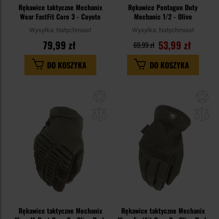
Rękawice taktyczne Mechanix
Rękawice Pentagon Duty
Wear FastFit Core 3 - Coyote
Mechanic 1/2 - Olive
Wysyłka:
Natychmiast
Wysyłka:
Natychmiast
79,99 zł
53,99 zł
69,99 zł
DO KOSZYKA
DO KOSZYKA
Dodaj
Do
do
do
schowka
sc
Rękawice taktyczne Mechanix
Rękawice taktyczne Mechanix