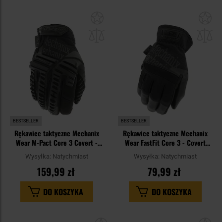
Dodaj
Do
do
do
schowka
sc
BESTSELLER
BESTSELLER
Rękawice taktyczne Mechanix
Rękawice taktyczne Mechanix
Wear M-Pact Core 3 Covert -
Wear FastFit Core 3 - Covert
Black
Black
Wysyłka:
Natychmiast
Wysyłka:
Natychmiast
159,99 zł
79,99 zł
DO KOSZYKA
DO KOSZYKA