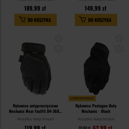
189,99 zł
149,99 zł
DO KOSZYKA
DO KOSZYKA
Dodaj
Do
do
do
schowka
sc
LETNIA WYPRZEDAŻ
Rękawice antyprzecięciowe
Rękawice Pentagon Duty
Mechanix Wear FastFit D4-360 -
Mechanic - Black
Covert Black
Wysyłka:
Natychmiast
Wysyłka:
Natychmiast
119,99 zł
62,99 zł
72,00 zł