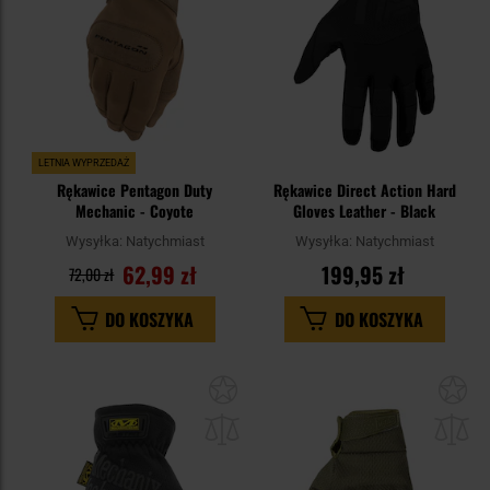
LETNIA WYPRZEDAŻ
Rękawice Pentagon Duty
Rękawice Direct Action Hard
Mechanic - Coyote
Gloves Leather - Black
Wysyłka:
Natychmiast
Wysyłka:
Natychmiast
62,99 zł
199,95 zł
72,00 zł
DO KOSZYKA
DO KOSZYKA
Dodaj
Do
do
do
schowka
sc