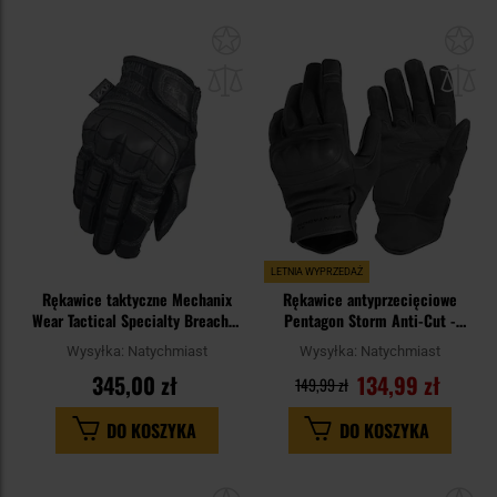
Dodaj
Do
do
do
schowka
sc
LETNIA WYPRZEDAŻ
Rękawice taktyczne Mechanix
Rękawice antyprzecięciowe
Wear Tactical Specialty Breacher
Pentagon Storm Anti-Cut -
Covert
Black
Wysyłka:
Natychmiast
Wysyłka:
Natychmiast
345,00 zł
134,99 zł
149,99 zł
DO KOSZYKA
DO KOSZYKA