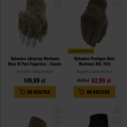
schowka
sc
LETNIA WYPRZEDAŻ
Rękawice taktyczne Mechanix
Rękawice Pentagon Duty
Wear M-Pact Fingerless - Coyote
Mechanic RAL 7013
Wysyłka:
Natychmiast
Wysyłka:
Natychmiast
149,99 zł
62,99 zł
69,99 zł
DO KOSZYKA
DO KOSZYKA
Dodaj
Do
do
do
schowka
sc