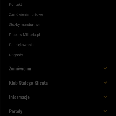
Kontakt
Zamówienia hurtowe
Służby mundurowe
Praca w Militaria.pl
Podziękowania
Nagrody
Zamówienia
Koszt i czas dostawy
Klub Stałego Klienta
Zamów do 23:00 - dostawa jutro!
Co zyskujesz z kontem KSK
Informacje
Paczka w weekend
Jak wykorzystać punkty KSK
Regulamin
Status zamówienia
Porady
Unboxing Militaria.pl