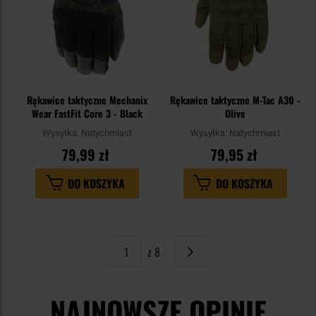
Rękawice taktyczne Mechanix
Rękawice taktyczne M-Tac A30 -
Wear FastFit Core 3 - Black
Olive
Wysyłka:
Natychmiast
Wysyłka:
Natychmiast
79,99 zł
79,95 zł
DO KOSZYKA
DO KOSZYKA
z 8
Strona
Następne
NAJNOWSZE OPINIE