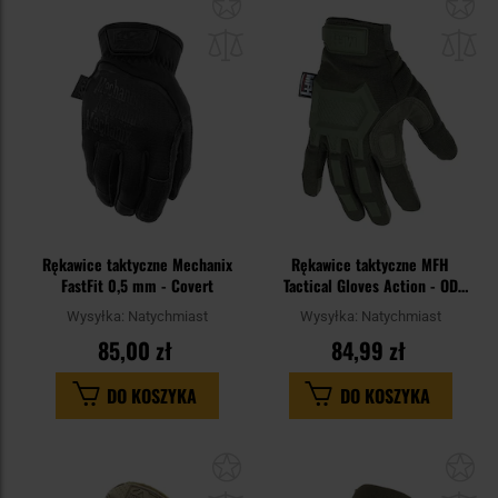
Dodaj
Do
do
do
schowka
sc
Rękawice taktyczne Mechanix
Rękawice taktyczne MFH
FastFit 0,5 mm - Covert
Tactical Gloves Action - OD
Green
Wysyłka:
Natychmiast
Wysyłka:
Natychmiast
85,00 zł
84,99 zł
DO KOSZYKA
DO KOSZYKA
Dodaj
Do
do
do