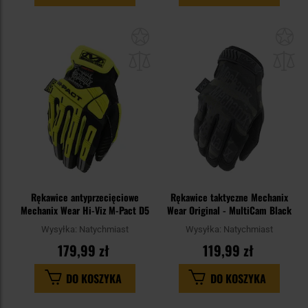
Dodaj
Do
do
do
schowka
sc
Rękawice antyprzecięciowe
Rękawice taktyczne Mechanix
Mechanix Wear Hi-Viz M-Pact D5
Wear Original - MultiCam Black
Wysyłka:
Natychmiast
Wysyłka:
Natychmiast
179,99 zł
119,99 zł
DO KOSZYKA
DO KOSZYKA