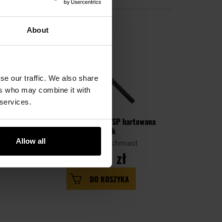
About
se our traffic. We also share
ers who may combine it with
BESTSELLER
 services.
PERSONALIZACJA
MĘSKIE PREZENTY
z
Pałka teleskopowa ESP hartowana
Alarm os
21" Black
Light
Allow all
Wysyłka: Natychmiast
Wysy
ł
199,99 zł
DO KOSZYKA