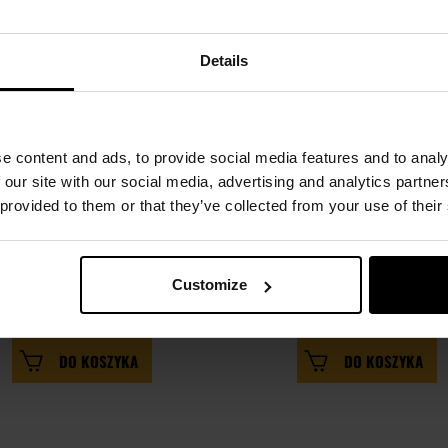
Details
e content and ads, to provide social media features and to analy
 our site with our social media, advertising and analytics partn
 provided to them or that they’ve collected from your use of their
WYPRZEDAŻ
PROMOCJA
LER
BESTSELLER
Pistolet CO2 RAM Crosman
Paralizator Sabre Tactical 
Stronghold P7
latarką LED 120 lumenów
Customize
Wysyłka: Natychmiast
Wysyłka: Natychmiast
299,00 zł
169,95 z
499,00 zł
249,00 zł
DO KOSZYKA
DO KOSZYKA