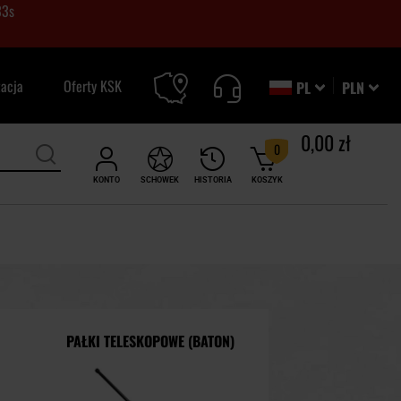
32
s
zacja
Oferty KSK
PL
PLN
0,00 zł
0
KONTO
SCHOWEK
HISTORIA
KOSZYK
PAŁKI TELESKOPOWE (BATON)