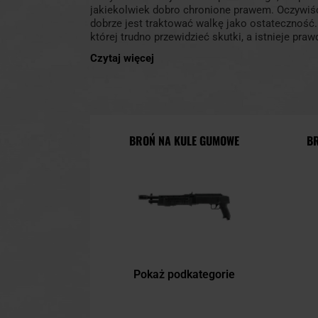
jakiekolwiek dobro chronione prawem. Oczywiści
dobrze jest traktować walkę jako ostateczność. 
której trudno przewidzieć skutki, a istnieje pr
się wiązać z poważnymi obrażeniami ciała. Cza
Czytaj więcej
ma wyboru i musi się bronić. Wtedy warto być
do samoobrony, ponieważ mogą istotnie zwięk
podczas obrony przed napastnikiem.
BROŃ NA KULE GUMOWE
B
Pokaż podkategorie