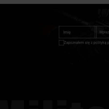
Subskrybu
Imię
nasz
newslette
Zapoznałem się z
polityką 