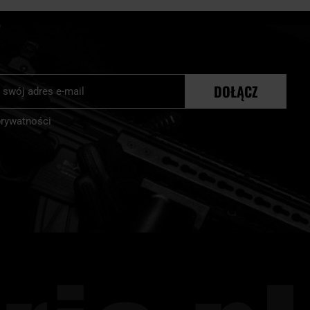
j
DOŁĄCZ
r:
prywatności