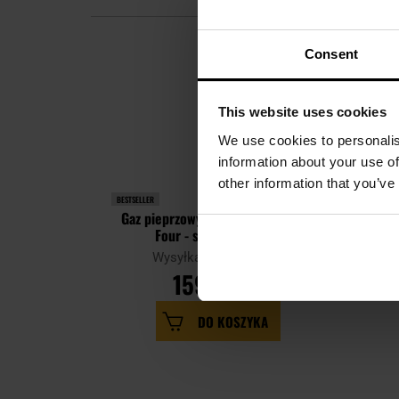
Consent
This website uses cookies
We use cookies to personalis
information about your use of
other information that you’ve
LETNIA 
BESTSELLER
BESTSEL
Gaz pieprzowy Fox Labs One Point
Four - strumień 85 ml
Wysyłka: Natychmiast
159,99 zł
DO KOSZYKA