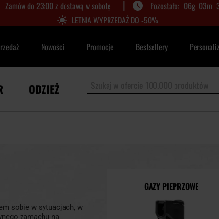
|
Zamów do 23:00 z dostawą w sobotę
06
g
03
m
LETNIA WYPRZEDAŻ DO -50%
przedaż
Nowości
Promocje
Bestsellery
Personali
R
ODZIEŻ
GAZY PIEPRZOWE
em sobie w sytuacjach, w
awnego zamachu na