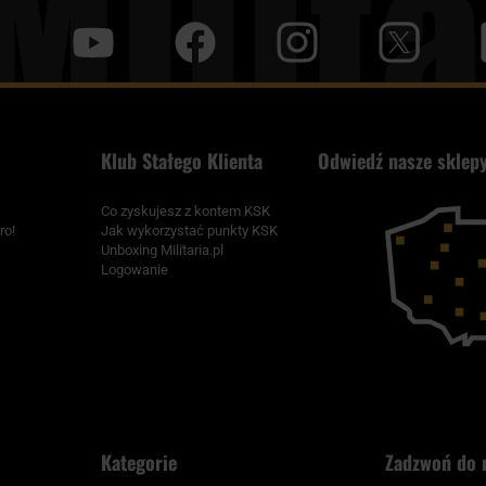
y
f
i
t
tt
Klub Stałego Klienta
Odwiedź nasze sklepy
Co zyskujesz z kontem KSK
ro!
Jak wykorzystać punkty KSK
Unboxing Militaria.pl
Logowanie
Kategorie
Zadzwoń do 