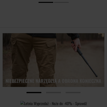
NIEBEZPIECZNE NARZĘDZIA A OBRONA KONIECZNA