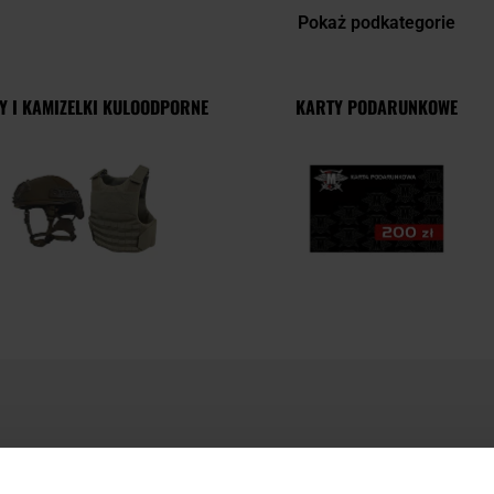
Pokaż podkategorie
Y I KAMIZELKI KULOODPORNE
KARTY PODARUNKOWE
NA CZASIE