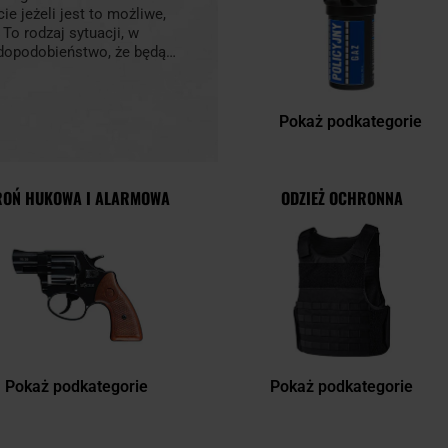
e jeżeli jest to możliwe,
To rodzaj sytuacji, w
awdopodobieństwo, że będą
sem jednak dana osoba nie
 wyposażonym w akcesoria
szyć szanse powodzenia
Pokaż podkategorie
ROŃ HUKOWA I ALARMOWA
ODZIEŻ OCHRONNA
Pokaż podkategorie
Pokaż podkategorie