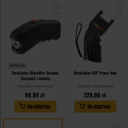
Dodaj
Do
do
do
schowka
sc
BESTSELLER
Paralizator Blackfire Tornado
Paralizator ESP Power Max
Compact z latarką
Wysyłka:
Natychmiast
Wysyłka:
Natychmiast
99,99 zł
229,00 zł
DO KOSZYKA
DO KOSZYKA
Dod