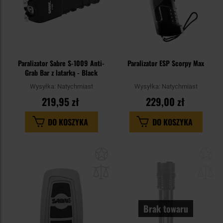
Paralizator Sabre S-1009 Anti-
Paralizator ESP Scorpy Max
Grab Bar z latarką - Black
Wysyłka:
Natychmiast
Wysyłka:
Natychmiast
219,95 zł
229,00 zł
DO KOSZYKA
DO KOSZYKA
Dodaj
Do
do
do
schowka
sc
Brak towaru