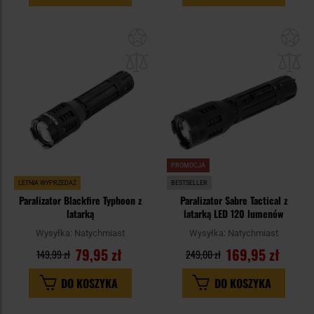
Dodaj
Do
do
do
schowka
sc
PROMOCJA
LETNIA WYPRZEDAŻ
BESTSELLER
Paralizator Blackfire Typhoon z
Paralizator Sabre Tactical z
latarką
latarką LED 120 lumenów
Wysyłka:
Natychmiast
Wysyłka:
Natychmiast
79,95 zł
169,95 zł
149,99 zł
249,00 zł
DO KOSZYKA
DO KOSZYKA