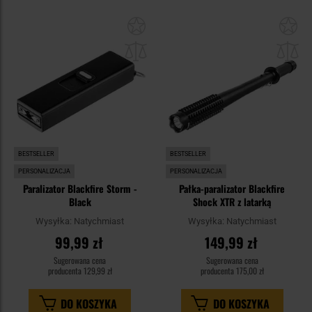
Dodaj
Do
do
do
schowka
sc
BESTSELLER
BESTSELLER
PERSONALIZACJA
PERSONALIZACJA
Paralizator Blackfire Storm -
Pałka-paralizator Blackfire
Black
Shock XTR z latarką
Wysyłka:
Natychmiast
Wysyłka:
Natychmiast
99,99 zł
149,99 zł
Sugerowana cena
Sugerowana cena
producenta
129,99 zł
producenta
175,00 zł
DO KOSZYKA
DO KOSZYKA