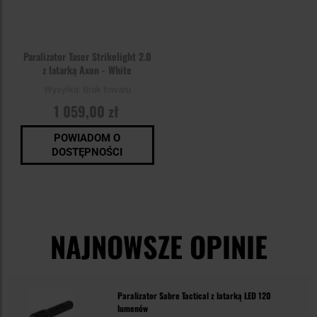
Paralizator Taser Strikelight 2.0
z latarką Axon - White
Wysyłka:
Brak towaru
1 059,00 zł
POWIADOM O
DOSTĘPNOŚCI
NAJNOWSZE OPINIE
Paralizator Sabre Tactical z latarką LED 120
lumenów