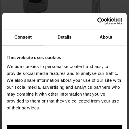
KOŃCÓWKA SERII
KOŃCÓWKA SERII
Paralizator Sabre Key Fob Gun -
Paralizator Sabre Tactical z
Grey
latarką LED 80 lumenów
Consent
Details
About
Wysyłka:
Brak możliwości
Wysyłka:
Brak towaru
dostawy
149,99 zł
149,99 zł
This website uses cookies
POWIADOM O
SPRAWDŹ DOSTĘPNOŚĆ
DOSTĘPNOŚCI
We use cookies to personalise content and ads, to
W SKLEPIE
provide social media features and to analyse our traffic.
We also share information about your use of our site with
Dodaj
Do
our social media, advertising and analytics partners who
do
do
may combine it with other information that you’ve
schowka
sc
provided to them or that they’ve collected from your use
of their services.
Brak towaru
Brak towaru