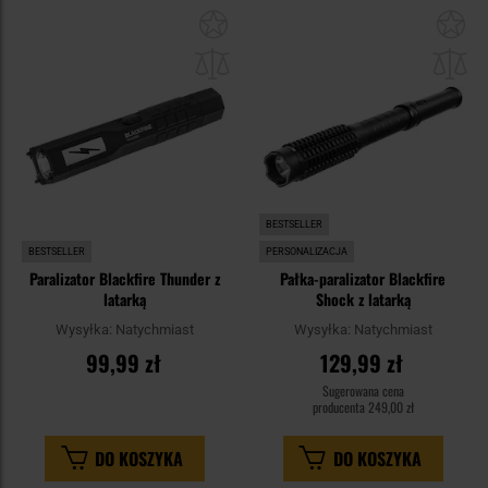
Dodaj
Do
do
do
schowka
sc
BESTSELLER
BESTSELLER
PERSONALIZACJA
Paralizator Blackfire Thunder z
Pałka-paralizator Blackfire
latarką
Shock z latarką
Wysyłka:
Natychmiast
Wysyłka:
Natychmiast
99,99 zł
129,99 zł
Sugerowana cena
producenta
249,00 zł
DO KOSZYKA
DO KOSZYKA