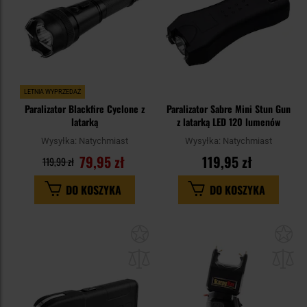
LETNIA WYPRZEDAŻ
Paralizator Blackfire Cyclone z
Paralizator Sabre Mini Stun Gun
latarką
z latarką LED 120 lumenów
Wysyłka:
Natychmiast
Wysyłka:
Natychmiast
79,95 zł
119,95 zł
119,99 zł
DO KOSZYKA
DO KOSZYKA
Dodaj
Do
do
do
schowka
sc