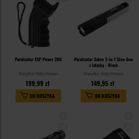
Paralizator ESP Power 200
Paralizator Sabre 2-in-1 Stun Gun
z latarką - Black
Wysyłka:
Natychmiast
Wysyłka:
Natychmiast
199,99 zł
149,95 zł
DO KOSZYKA
DO KOSZYKA
Dodaj
Do
do
do
schowka
sc