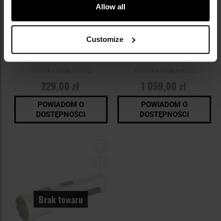
Allow all
Customize
Paralizator ESP Scorpy 200 z
Paralizator Taser Strikelight 2.0
gazem pieprzowym
z latarką Axon
Wysyłka:
Brak towaru
Wysyłka:
Brak towaru
229,00 zł
1 059,00 zł
POWIADOM O
POWIADOM O
DOSTĘPNOŚCI
DOSTĘPNOŚCI
Dodaj
do
schowka
Brak towaru