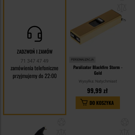
do
sc
ZADZWOŃ I ZAMÓW
71 347 47 49
PERSONALIZACJA
zamówienia telefoniczne
Paralizator Blackfire Storm -
Gold
przyjmujemy do 22:00
Wysyłka:
Natychmiast
99,99 zł
DO KOSZYKA
Dodaj
Do
do
do
schowka
sc