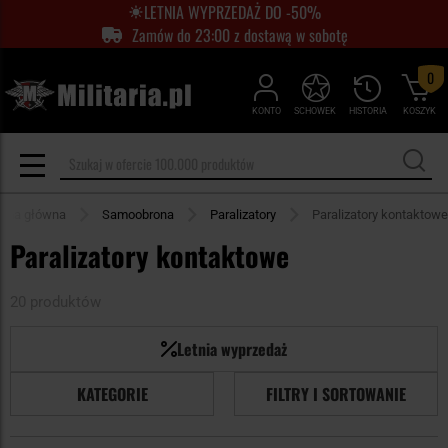
LETNIA WYPRZEDAŻ DO -50%
Zamów do 23:00 z dostawą w sobotę
0
KONTO
SCHOWEK
HISTORIA
KOSZYK
rona główna
Samoobrona
Paralizatory
Paralizatory kontaktowe
Paralizatory kontaktowe
20 produktów
Letnia wyprzedaż
KATEGORIE
FILTRY I SORTOWANIE