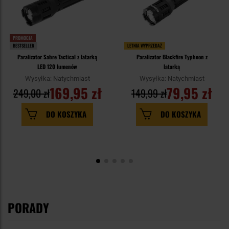
PROMOCJA
BESTSELLER
LETNIA WYPRZEDAŻ
Paralizator Sabre Tactical z latarką
Paralizator Blackfire Typhoon z
LED 120 lumenów
latarką
Wysyłka: Natychmiast
Wysyłka: Natychmiast
169,95 zł
79,95 zł
249,00 zł
149,99 zł
DO KOSZYKA
DO KOSZYKA
PORADY