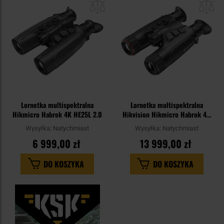
schowka
sc
Lornetka multispektralna
Lornetka multispektralna
Hikmicro Habrok 4K HE25L 2.0
Hikvision Hikmicro Habrok 4K
HQ35L LRF
Wysyłka:
Natychmiast
Wysyłka:
Natychmiast
6 999,00 zł
13 999,00 zł
DO KOSZYKA
DO KOSZYKA