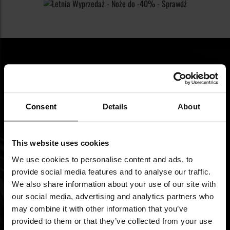
Newsletter
Consent
Details
About
Zapisz się na newsletter i bądź na bieżąco z
najlepszymi okazjami!
This website uses cookies
We use cookies to personalise content and ads, to
Imię
provide social media features and to analyse our traffic.
We also share information about your use of our site with
Subskrybuj
our social media, advertising and analytics partners who
nasz
may combine it with other information that you’ve
newsletter:
provided to them or that they’ve collected from your use
Zapoznałem się z
polityką prywatności