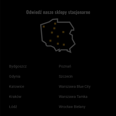
Strzelectwo
Nasz asortyment a prawo
Zwroty
ASG czy wiatrówka - co wybrać?
Odwiedź nasze sklepy stacjonarne
Samoobrona
Kupony i kody rabatowe
Reklamacje i gwarancja
Bushcraft - co to jest i jak zacząć?
Outdoor
Tax Free
Plecak ewakuacyjny preppersa
Odzież
Bydgoszcz
Poznań
Gdynia
Szczecin
Katowice
Warszawa Blue City
Kraków
Warszawa Tamka
Łódź
Wrocław Bielany