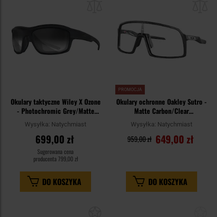
schowka
sc
PROMOCJA
Okulary taktyczne Wiley X Ozone
Okulary ochronne Oakley Sutro -
- Photochromic Grey/Matte
Matte Carbon/Clear
Black
Photochromic
Wysyłka:
Natychmiast
Wysyłka:
Natychmiast
699,00 zł
649,00 zł
959,00 zł
Sugerowana cena
producenta
799,00 zł
DO KOSZYKA
DO KOSZYKA
Dodaj
Do