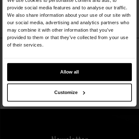
We use cookies to personalise content and ads, to
provide social media features and to analyse our traffic.
We also share information about your use of our site with
our social media, advertising and analytics partners who
may combine it with other information that you’ve
provided to them or that they’ve collected from your use
of their services.
Okulary fotochromowe to modele, których soczewki
dostosowują się do zmieniających warunków
oświetleniowych. Pod wpływem promieniowania UV (np.
Czytaj więcej
Allow all
Jak działają okulary fotochromowe?
światła słonecznego) soczewki ciemnieją i ponownie stają się
jasne w pomieszczeniach lub przy słabszym oświetleniu.
Customize
W warunkach słabego oświetlenia pigmenty fotochromowe są
ułożone w sposób umożliwiający swobodny przepływ światła
przez soczewki. W tym stanie soczewki są przezroczyste lub
Czy warto kupić okulary fotochromowe?
lekko zabarwione. Jeśli soczewki są wystawione na działanie
promieniowania UV to pigmenty fotochromowe zmieniają