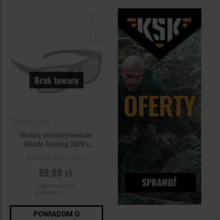
Dodaj
do
schowka
Brak towaru
KOŃCÓWKA SERII
Okulary przeciwsłoneczne
Mikado Floating 2025 z
polaryzacją - Szare
Wysyłka:
Brak towaru
89,99 zł
Sugerowana cena
producenta
99,99 zł
POWIADOM O