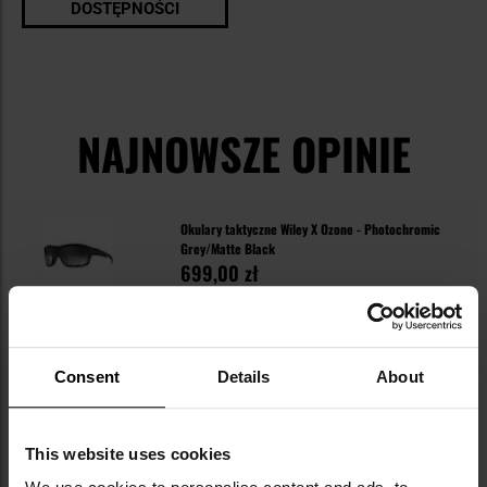
DOSTĘPNOŚCI
NAJNOWSZE OPINIE
Okulary taktyczne Wiley X Ozone - Photochromic
Grey/Matte Black
699,00 zł
Consent
Details
About
This website uses cookies