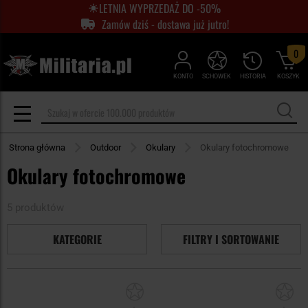
LETNIA WYPRZEDAŻ DO -50%
Zamów dziś - dostawa już jutro!
0
KONTO
SCHOWEK
HISTORIA
KOSZYK
Strona główna
Outdoor
Okulary
Okulary fotochromowe
Okulary fotochromowe
5 produktów
KATEGORIE
FILTRY I SORTOWANIE
Dodaj
Do
do
do