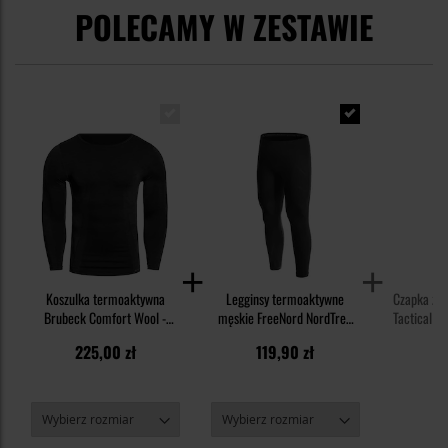
POLECAMY W ZESTAWIE
Koszulka termoaktywna
Legginsy termoaktywne
Czapka z 
Brubeck Comfort Wool -
męskie FreeNord NordTrek
Tactical 2
Czarna
Merino Tech - Black
225,00 zł
119,90 zł
3