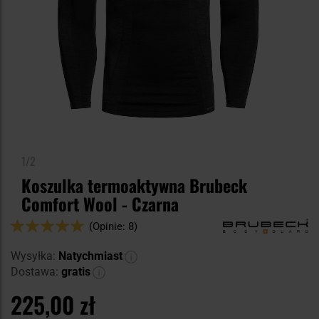
1/2
Koszulka termoaktywna Brubeck
Comfort Wool - Czarna
Ocena:
(Opinie: 8)
100
100
% of
Wysyłka:
Natychmiast
Dostawa:
gratis
225,00 zł