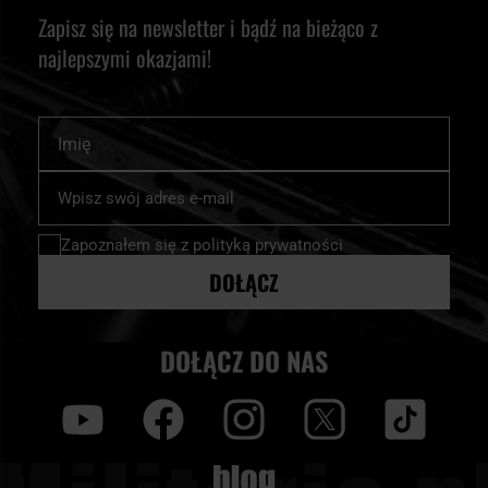
Zapisz się na newsletter i bądź na bieżąco z
najlepszymi okazjami!
Imię
Subskrybuj
nasz
newsletter:
Zapoznałem się z
polityką prywatności
DOŁĄCZ
DOŁĄCZ DO NAS
y
f
i
t
tt
Blog