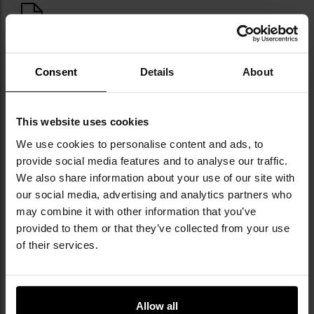
Informacja o producencie i bezpieczeństwo
Consent
Details
About
This website uses cookies
Militaria.pl jest dealerem premium marki
Brubeck.
We use cookies to personalise content and ads, to
provide social media features and to analyse our traffic.
Brubeck to polska marka specjalizująca się w
We also share information about your use of our site with
projektowaniu i produkcji odzieży
our social media, advertising and analytics partners who
termoaktywnej, która od 2005 roku wspiera
may combine it with other information that you’ve
zarówno amatorów, jak i profesjonalistów w
provided to them or that they’ve collected from your use
sporcie i outdoorze. Marka wykorzystuje
of their services.
naturalną wełnę merino oraz zaawansowane
przędze syntetyczne, tworząc kolekcje
dostosowane do różnych potrzeb: od zimowej
bielizny z serii Thermo i Extreme Wool, przez
Allow all
uniwersalną linię Dry, po lekką i przewiewną 3D