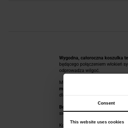
Wygodna, całoroczna koszulka 
będącego połączeniem włokień syn
odprowadza wilgoć.
Model Comfort Wool pozwala utrzy
merynosów
ma gęste runo złożone 
dla skóry.
Consent
Bezszwowa konstrukcja
chroni pr
się do kształtu ciała, dając dużą
This website uses cookies
Koszulka sprawdzi się na co dzie