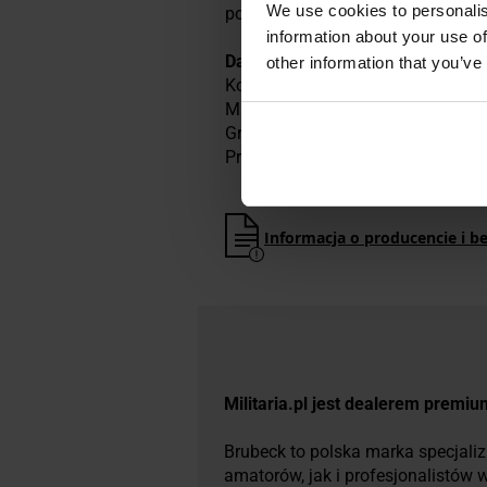
We use cookies to personalis
powietrzu - również zimą.
information about your use of
Dane techniczne
other information that you’ve
Kolor: Czarny
Materiał: 57% poliamid, 41% wełn
Gramatura: 171 g/m2
Producent:
Brubeck, Polska
Informacja o producencie i b
Militaria.pl jest dealerem premi
Brubeck to polska marka specjaliz
amatorów, jak i profesjonalistów