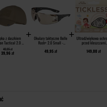
pka z daszkiem
Okulary taktyczne Bolle
Ultradźwiękowa ochr
on Tactical 2.0 BB
Rush+ 2.0 Small -
przed kleszczami
top Cap - Coyote
Grey/Copper
TickLess Kid - dla dzi
49,95 zł
49,95 zł
149,00 zł
- Beige
39,96 zł
IĆ