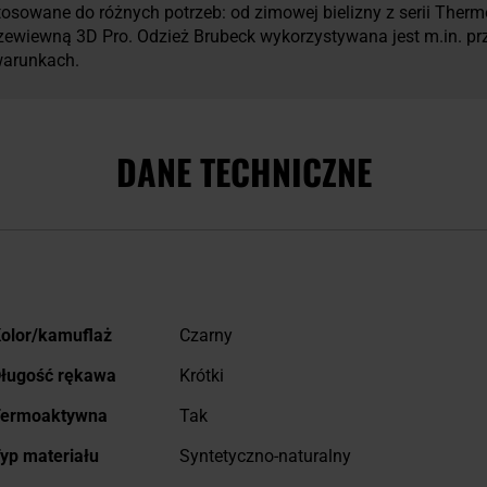
tosowane do różnych potrzeb: od zimowej bielizny z serii Therm
 przewiewną 3D Pro. Odzież Brubeck wykorzystywana jest m.in. 
warunkach.
DANE TECHNICZNE
ięcej
olor/kamuflaż
Czarny
nformacji
ługość rękawa
Krótki
ermoaktywna
Tak
yp materiału
Syntetyczno-naturalny