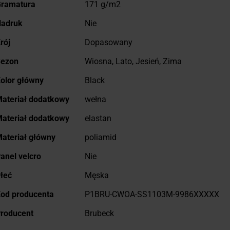
ramatura
171 g/m2
adruk
Nie
rój
Dopasowany
ezon
Wiosna, Lato, Jesień, Zima
olor główny
Black
ateriał dodatkowy
wełna
ateriał dodatkowy
elastan
ateriał główny
poliamid
anel velcro
Nie
łeć
Męska
od producenta
P1BRU-CWOA-SS1103M-9986XXXXX
roducent
Brubeck