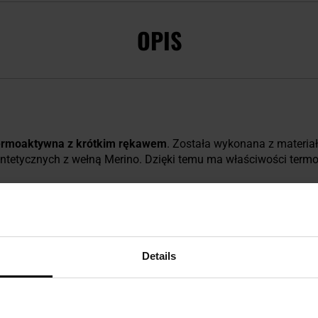
OPIS
termoaktywna z krótkim rękawem
. Została wykonana z materia
tetycznych z wełną Merino. Dzięki temu ma właściwości termoi
mać optymalną temperaturę, zapobiegając zarówno wyziębieniu
z cienkich włókień, dzięki czemu działa jak izolator. Jest mięk
Details
zed otarciami, zapewniając wysoki komfort użytkowania. Materi
 swobodę ruchu.
ń jako pierwsza warstwa odzieży, podczas intensywnego trenin