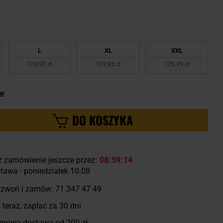
L
XL
XXL
129,95 zł
129,95 zł
129,95 zł
ów
DO KOSZYKA
ż zamówienie jeszcze przez:
08
59
13
tawa - poniedziałek 10.08
zwoń i zamów:
71 347 47 49
 teraz, zapłać za 30 dni
mowa dostawa od 200 zł