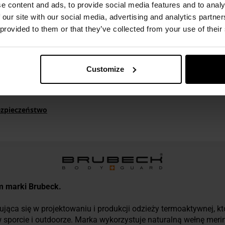
e content and ads, to provide social media features and to analy
 our site with our social media, advertising and analytics partn
 provided to them or that they’ve collected from your use of their
a Merino, 2% elastan
Customize
ezpieczeństwo
um marki Brubeck.
ująca się w projektowaniu i produkcji odzieży termoaktywnej, 
 w sporcie i outdoorze. Marka wykorzystuje naturalną wełnę me