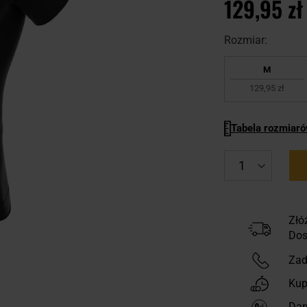
129,95 zł
Rozmiar:
M
129,95 zł
Tabela rozmiar
Złó
Dos
Zad
Kup
Dar