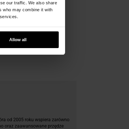
se our traffic. We also share
ers who may combine it with
 services.
Allow all
która od 2005 roku wspiera zarówno
rino oraz zaawansowane przędze