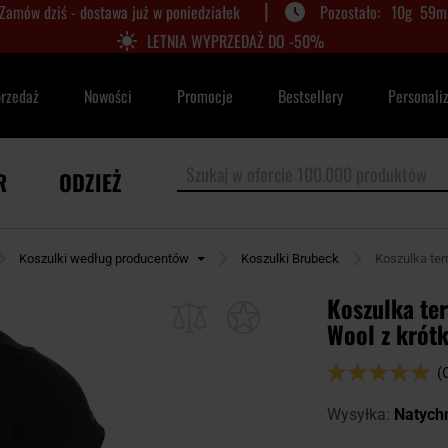
|
Zamów dziś - dostawa już w poniedziałek
10
g
59
m
LETNIA WYPRZEDAŻ DO -50%
przedaż
Nowości
Promocje
Bestsellery
Personali
R
ODZIEŻ
Koszulki według producentów
Koszulki Brubeck
Koszulka te
Koszulka te
Wool z krót
Ocena:
(
100
100
% of
Wysyłka:
Natych