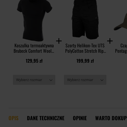
Koszulka termoaktywna
Szorty Helikon-Tex UTS
Cza
Brubeck Comfort Wool z
PolyCotton Stretch Rip-
Pentag
krótkim rękawem -
Stop 8,5'' - Black
Rip-S
129,95 zł
199,99 zł
Czarna
OPIS
DANE TECHNICZNE
OPINIE
WARTO DOKUP