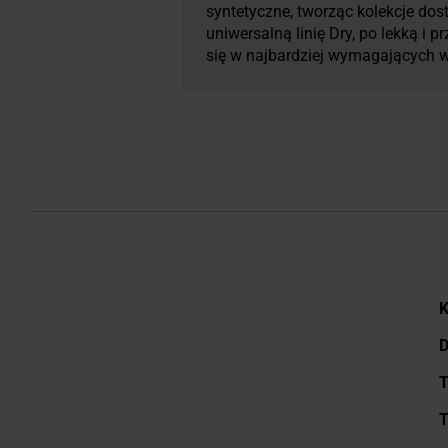
syntetyczne, tworząc kolekcje dos
uniwersalną linię Dry, po lekką i
się w najbardziej wymagających 
W
K
i
D
T
T