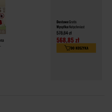
Dostawa:
Gratis
Wysyłka:
Natychmiast
578,84 zł
568,85 zł
ona
DO KOSZYKA
eci