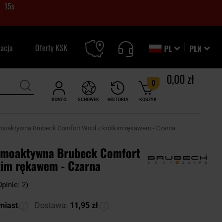
14
s
zacja
Oferty KSK
PL
PLN
0,00 zł
0
KONTO
SCHOWEK
HISTORIA
KOSZYK
rmoaktywna Brubeck Comfort Wool z krótkim rękawem - Czarna
rmoaktywna Brubeck Comfort
kim rękawem - Czarna
Opinie: 2)
miast
Dostawa:
11,95 zł