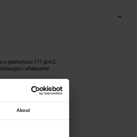
łu o gramaturze 171 g/m2,
zolacyjne i efektywnie
, jak i przegrzaniu.
Wełna
ka, delikatna w dotyku i łagodna
About
ał jest elastyczny i dopasowuje
gu lub aktywności na świeżym